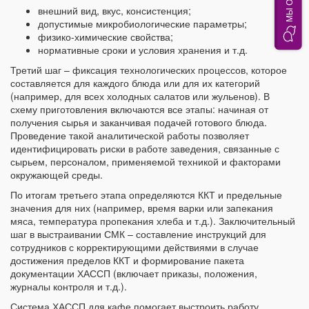
внешний вид, вкус, консистенция;
допустимые микробиологические параметры;
физико-химические свойства;
нормативные сроки и условия хранения и т.д.
Третий шаг – фиксация технологических процессов, которое
составляется для каждого блюда или для их категорий
(например, для всех холодных салатов или жульенов). В
схему приготовления включаются все этапы: начиная от
получения сырья и заканчивая подачей готового блюда.
Проведение такой аналитической работы позволяет
идентифицировать риски в работе заведения, связанные с
сырьем, персоналом, применяемой техникой и факторами
окружающей среды.
По итогам третьего этапа определяются ККТ и предельные
значения для них (например, время варки или запекания
мяса, температура пропекания хлеба и т.д.). Заключительный
шаг в выстраивании СМК – составление инструкций для
сотрудников с корректирующими действиями в случае
достижения пределов ККТ и формирование пакета
документации ХАССП (включает приказы, положения,
журналы контроля и т.д.).
Система ХАССП для кафе помогает выстроить работу