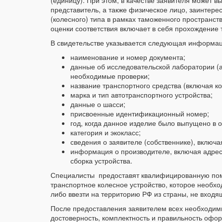
(единицу). При этом, в качестве заявителя может 
представитель, а также физическое лицо, заинтере
(колесного) типа в рамках таможенного пространст
оценки соответствия включает в себя прохождение 
В свидетельстве указывается следующая информа
наименование и номер документа;
данные об исследовательской лаборатории (а
необходимые проверки;
название транспортного средства (включая 
марка и тип автотранспортного устройства;
данные о шасси;
присвоенные идентификационный номер;
год, когда данное изделие было выпущено в
категория и экокласс;
сведения о заявителе (собственнике), включ
информация о производителе, включая адрес, 
сборка устройства.
Специалисты предоставят квалифицированную пом
транспортное колесное устройство, которое необх
либо ввезти на территорию РФ из страны, не входя
После предоставления заявителем всех необходим
достоверность, комплектность и правильность офо