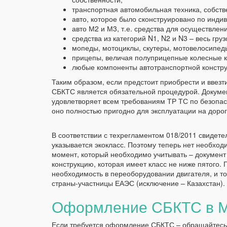
транспортная автомобильная техника, собст
авто, которое было сконструировано по инди
авто М2 и М3, т.е. средства для осуществлен
средства из категорий N1, N2 и N3 – весь гру
мопеды, мотоциклы, скутеры, мотовелосипеды
прицепы, величая полуприцепные колесные ко
любые компоненты автотранспортной констру
Таким образом, если предстоит приобрести и ввез
СБКТС является обязательной процедурой. Докумен
удовлетворяет всем требованиям ТР ТС по безопасн
оно полностью пригодно для эксплуатации на доро
В соответствии с техрегламентом 018/2011 свидет
указывается экокласс. Поэтому теперь нет необхо
момент, который необходимо учитывать – документ
конструкцию, которая имеет класс не ниже пятого. 
необходимость в переоборудовании двигателя, и то
страны-участницы ЕАЭС (исключение – Казахстан).
Оформление СБКТС в М
Если требуется оформление СБКТС – обращайтесь