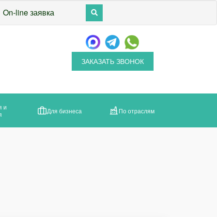
On-line заявка
ЗАКАЗАТЬ ЗВОНОК
я и
Для бизнеса
По отраслям
я