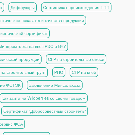
н
Диффузоры
Сертификат происхождения ТПП
птические показатели качества продукции
гиенический сертификат
Минпромторга на ввоз РЭС и ВЧУ
имической продукции
СГР на строительные смеси
на строительный грунт
РПО
СГР на клей
ние ФСТЭК
Заключение Минсельхоза
Как зайти на Wildberries со своим товаром
Сертификат "Добросовестный строитель"
 сервис ФСА