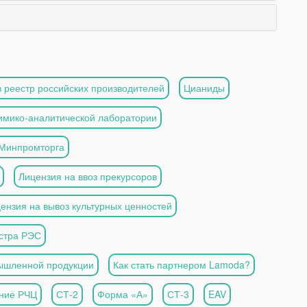
 реестр российских производителей
Цианиды
имико-аналитической лаборатории
 Минпромторга
Лицензия на ввоз прекурсоров
ензия на вывоз культурных ценностей
естра РЭС
мышленной продукции
Как стать партнером Lamoda?
ние РЧЦ
СТ-2
Форма «А»
СТ-3
EAV