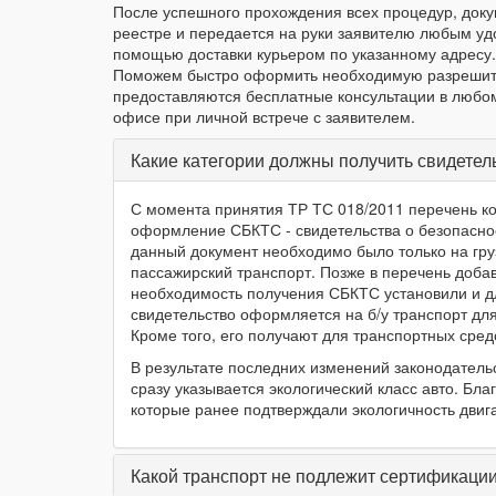
После успешного прохождения всех процедур, доку
реестре и передается на руки заявителю любым у
помощью доставки курьером по указанному адресу
Поможем быстро оформить необходимую разрешите
предоставляются бесплатные консультации в любом
офисе при личной встрече с заявителем.
Какие категории должны получить свидетел
С момента принятия ТР ТС 018/2011 перечень ко
оформление СБКТС - свидетельства о безопаснос
данный документ необходимо было только на гру
пассажирский транспорт. Позже в перечень доба
необходимость получения СБКТС установили и дл
свидетельство оформляется на б/у транспорт для 
Кроме того, его получают для транспортных сред
В результате последних изменений законодатель
сразу указывается экологический класс авто. Б
которые ранее подтверждали экологичность двиг
Какой транспорт не подлежит сертификац