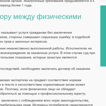
оченном органе. Аналогичные требования предъявляются и к
период более 1 года.
вору между физическими
 оказывают услуги гражданам без заключения
азом, стороны совершают серьезную ошибку: в подобной
х прав и законных интересов.
ении некачественно выполненной работы. Исполнителю не
вознаграждение за оказанные услуги. В этом случае суд при
тельские показания, которые зачастую являются
последствий, необходимо заключать договор об оказании
вовая экспертиза на предмет соответствия нормам
 в тексте и несоответствие нормативным актам может
м. Поэтому, если физическое лицо не обладает
 обратиться за помощью к профессиональному юристу.
г заключено с соблюдением всех норм законодательства,
отребительских прав. Интересы потребителя гарантируются