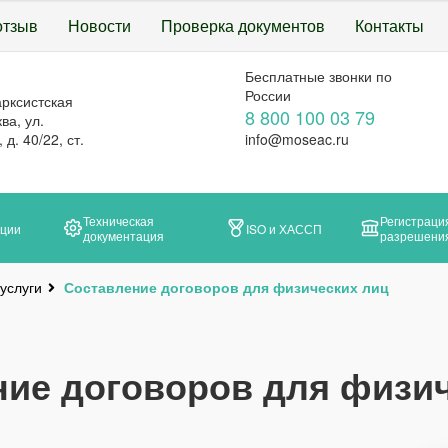
отзыв
Новости
Проверка документов
Контакты
Бесплатные звонки по
России
арксистская
8 800 100 03 79
ва, ул.
д. 40/22, ст.
info@moseac.ru
Техническая
Регистраци
ации
ISO и ХАССП
документация
разрешени
 услуги
Составление договоров для физических лиц
ие договоров для физи