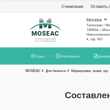
О компании
Оставить 
Москва
Таганская / М
109004, г.Моск
Николоямская, 
4, оф. 601
Услуги
Сертификаты
Деклар
Для бизнеса
Маркировка, знаки, юр.
MOSEAC
Составлен