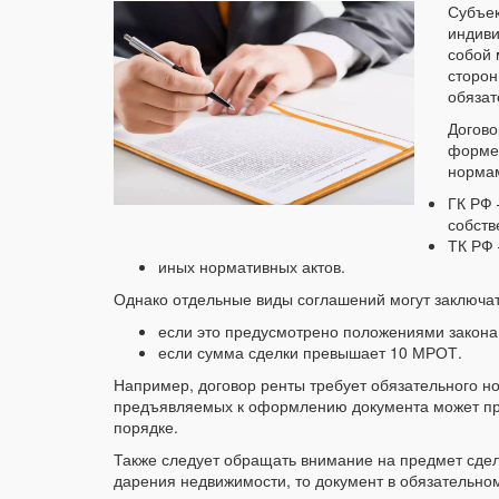
Субъек
индиви
собой 
сторон
обязат
Догово
форме.
нормам
ГК РФ 
собств
ТК РФ 
иных нормативных актов.
Однако отдельные виды соглашений могут заключат
если это предусмотрено положениями закона
если сумма сделки превышает 10 МРОТ.
Например, договор ренты требует обязательного н
предъявляемых к оформлению документа может при
порядке.
Также следует обращать внимание на предмет сдел
дарения недвижимости, то документ в обязательном