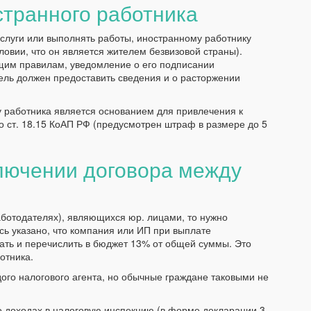
странного работника
услуги или выполнять работы, иностранному работнику
овии, что он является жителем безвизовой страны).
бщим правилам, уведомление о его подписании
ель должен предоставить сведения и о расторжении
у работника является основанием для привлечения к
о ст. 18.15 КоАП РФ (предусмотрен штраф в размере до 5
ключении договора между
работодателях), являющихся юр. лицами, то нужно
сь указано, что компания или ИП при выплате
ать и перечислить в бюджет 13% от общей суммы. Это
отника.
ого налогового агента, но обычные граждане таковыми не
о доходах в налоговую инспекцию (в форме декларации 3-