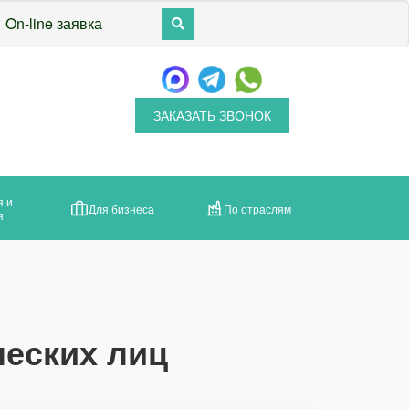
On-line заявка
ЗАКАЗАТЬ ЗВОНОК
я и
Для бизнеса
По отраслям
я
ческих лиц