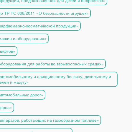
продукции, предназначенной для детей и подростков»
о ТР ТС 008/2011 «О безопасности игрушек»
 парфюмерно-косметической продукции»
 машин и оборудования»
 лифтов»
оборудования для работы во взрывоопасных средах»
 автомобильному и авиационному бензину, дизельному и
елей и мазуту»
автомобильных дорог»
зерна»
аппаратов, работающих на газообразном топливе»