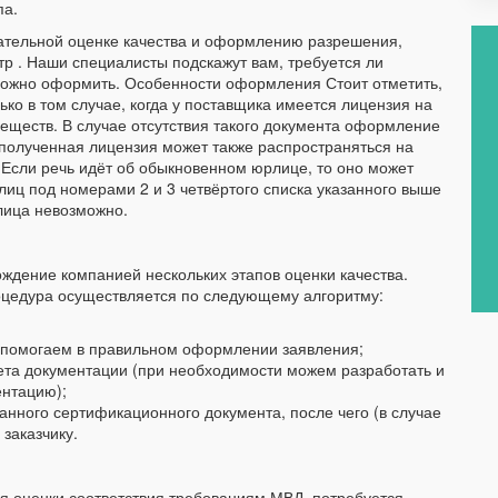
па.
зательной оценке качества и оформлению разрешения,
р . Наши специалисты подскажут вам, требуется ли
 можно оформить. Особенности оформления Стоит отметить,
о в том случае, когда у поставщика имеется лицензия на
еществ. В случае отсутствия такого документа оформление
 полученная лицензия может также распространяться на
 Если речь идёт об обыкновенном юрлице, то оно может
лиц под номерами 2 и 3 четвёртого списка указанного выше
лица невозможно.
дение компанией нескольких этапов оценки качества.
цедура осуществляется по следующему алгоритму:
 помогаем в правильном оформлении заявления;
ета документации (при необходимости можем разработать и
ентацию);
нного сертификационного документа, после чего (в случае
заказчику.
я оценки соответствия требованиям МВД, потребуется