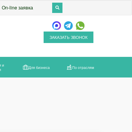
On-line заявка
ЗАКАЗАТЬ ЗВОНОК
я и
Для бизнеса
По отраслям
я