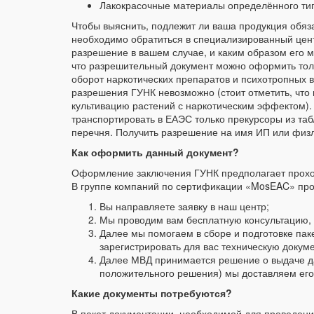
Лакокрасочные материалы определённого ти
Чтобы выяснить, подлежит ли ваша продукция обя
необходимо обратиться в специализированный цент
разрешение в вашем случае, и каким образом его
что разрешительный документ можно оформить тольк
оборот наркотических препаратов и психотропных в
разрешения ГУНК невозможно (стоит отметить, что
культивацию растений с наркотическим эффектом).
транспортировать в ЕАЭС только прекурсоры из таб
перечня. Получить разрешение на имя ИП или физ
Как оформить данный документ?
Оформление заключения ГУНК предполагает прохож
В группе компаний по сертификации «MosEAC» про
Вы направляете заявку в наш центр;
Мы проводим вам бесплатную консультацию,
Далее мы помогаем в сборе и подготовке пак
зарегистрировать для вас техническую докум
Далее МВД принимается решение о выдаче да
положительного решения) мы доставляем его 
Какие документы потребуются?
В пакет документации, необходимой для проведени