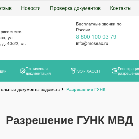
отзыв
Новости
Проверка документов
Контакты
Бесплатные звонки по
России
арксистская
8 800 100 03 79
ва, ул.
д. 40/22, ст.
info@moseac.ru
Техническая
Регистраци
ации
ISO и ХАССП
документация
разрешени
тельные документы ведомств
Разрешение ГУНК
Разрешение ГУНК МВД