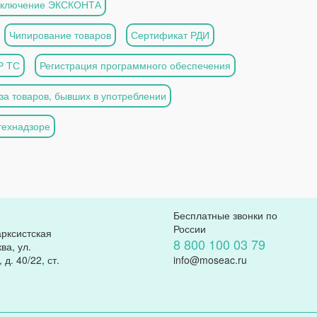
аключение ЭКСКОНТА
Чипирование товаров
Сертификат РДИ
Р ТС
Регистрация программного обеспечения
за товаров, бывших в употреблении
технадзоре
Бесплатные звонки по
России
арксистская
8 800 100 03 79
ва, ул.
д. 40/22, ст.
info@moseac.ru