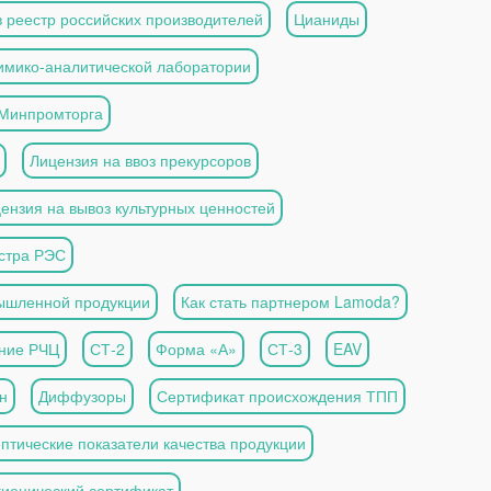
 реестр российских производителей
Цианиды
имико-аналитической лаборатории
 Минпромторга
Лицензия на ввоз прекурсоров
ензия на вывоз культурных ценностей
естра РЭС
мышленной продукции
Как стать партнером Lamoda?
ние РЧЦ
СТ-2
Форма «А»
СТ-3
EAV
н
Диффузоры
Сертификат происхождения ТПП
птические показатели качества продукции
гиенический сертификат