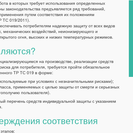
бота в которых требует использования определенных
оны законодательства предъявляется ряд требований,
 применения путем соответствия их положениям
Р ТС 019/2011).
еспечивать потребителям надежную защиту от всех видов
х, механических воздействий, неионизирующего и
крытого огня, высоких и низких температурных режимов.
мляются?
ециализирующимся на производстве, реализации средств
риска для потребителя, требуется пройти обязательное
енного ТР ТС 019 в форме:
используемые при условиях с незначительными рисками);
класса, применяемых с целью защиты от смерти и серьезных
гополучию пользователя).
ный перечень средств индивидуальной защиты с указанием
я.
ерждения соответствия
этапов: