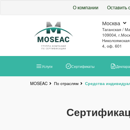
О компании
Оставить 
Москва
Таганская / М
109004, г.Моск
Николоямская, 
4, оф. 601
Услуги
Сертификаты
Деклар
По отраслям
Средства индивидуа
MOSEAC
Сертификац