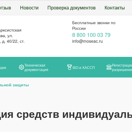
отзыв
Новости
Проверка документов
Контакты
Бесплатные звонки по
России
арксистская
8 800 100 03 79
ва, ул.
д. 40/22, ст.
info@moseac.ru
Техническая
Регистраци
ации
ISO и ХАССП
документация
разрешени
льной защиты
ия средств индивидуал