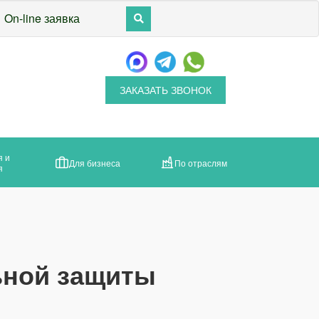
On-line заявка
ЗАКАЗАТЬ ЗВОНОК
я и
Для бизнеса
По отраслям
я
ьной защиты