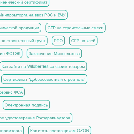
гиенический сертификат
Минпромторга на ввоз РЭС и ВЧУ
имической продукции
СГР на строительные смеси
на строительный грунт
РПО
СГР на клей
ние ФСТЭК
Заключение Минсельхоза
Как зайти на Wildberries со своим товаром
Сертификат "Добросовестный строитель"
 сервис ФСА
Электронная подпись
ое удостоверение Росздравнадзора
нпромторга
Как стать поставщиком OZON