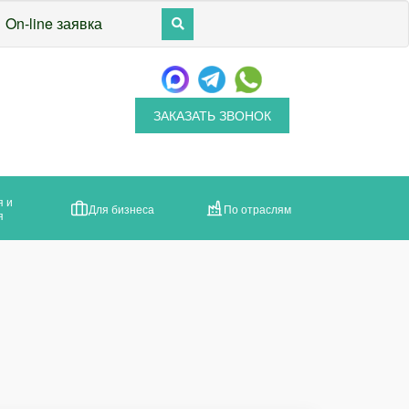
On-line заявка
ЗАКАЗАТЬ ЗВОНОК
я и
Для бизнеса
По отраслям
я