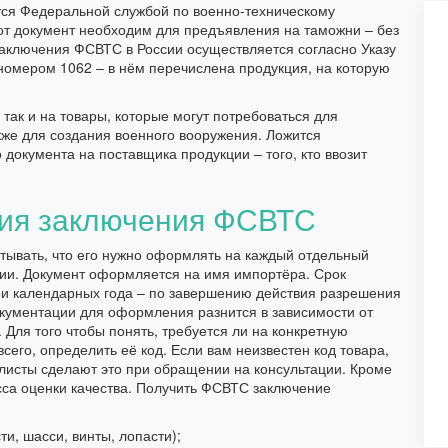
тся Федеральной службой по военно-техническому
тот документ необходим для предъявления на таможни – без
аключения ФСВТС в России осуществляется согласно Указу
 номером 1062 – в нём перечислена продукция, на которую
так и на товары, которые могут потребоваться для
кже для создания военного вооружения. Ложится
окумента на поставщика продукции – того, кто ввозит
ия заключения ФСВТС
ывать, что его нужно оформлять на каждый отдельный
ции. Документ оформляется на имя импортёра. Срок
ри календарных года – по завершению действия разрешения
кументации для оформления разнится в зависимости от
. Для того чтобы понять, требуется ли на конкретную
сего, определить её код. Если вам неизвестен код товара,
листы сделают это при обращении на консультации. Кроме
сса оценки качества. Получить ФСВТС заключение
и, шасси, винты, лопасти);