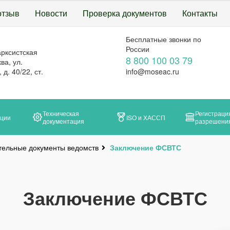
отзыв
Новости
Проверка документов
Контакты
Бесплатные звонки по
России
арксистская
8 800 100 03 79
ва, ул.
д. 40/22, ст.
info@moseac.ru
Техническая
Регистраци
ации
ISO и ХАССП
документация
разрешени
тельные документы ведомств
Заключение ФСВТС
Заключение ФСВТС