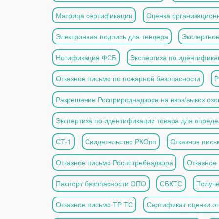
Матрица сертификации
Оценка организационн
Электронная подпись для тендера
Экспертное
Нотификация ФСБ
Экспертиза по идентифика
Отказное письмо по пожарной безопасности
Р
Разрешение Росприроднадзора на ввоз/вывоз оз
Экспертиза по идентификации товара для опреде
СТ-1
Свидетельство РКОпп
Отказное пись
Отказное письмо Роспотребнадзора
Отказное
Паспорт безопасности ОПО
СБКТС
Получе
Отказное письмо ТР ТС
Сертификат оценки оп