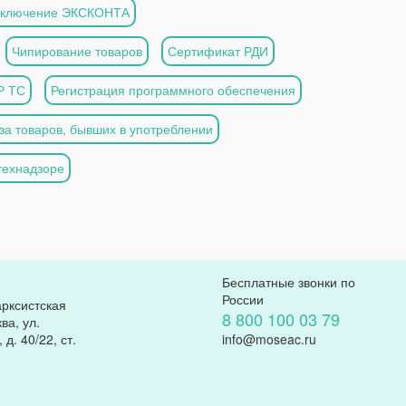
аключение ЭКСКОНТА
Чипирование товаров
Сертификат РДИ
Р ТС
Регистрация программного обеспечения
за товаров, бывших в употреблении
технадзоре
Бесплатные звонки по
России
арксистская
8 800 100 03 79
ва, ул.
д. 40/22, ст.
info@moseac.ru