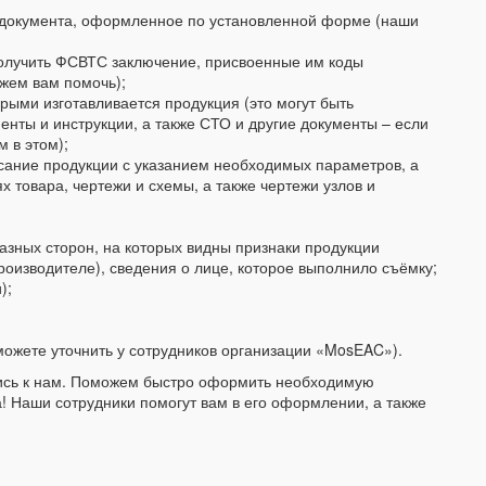
документа, оформленное по установленной форме (наши
получить ФСВТС заключение, присвоенные им коды
жем вам помочь);
орыми изготавливается продукция (это могут быть
енты и инструкции, а также СТО и другие документы – если
 в этом);
сание продукции с указанием необходимых параметров, а
х товара, чертежи и схемы, а также чертежи узлов и
азных сторон, на которых видны признаки продукции
оизводителе), сведения о лице, которое выполнило съёмку;
);
 можете уточнить у сотрудников организации «MosEAC»).
ись к нам. Поможем быстро оформить необходимую
 Наши сотрудники помогут вам в его оформлении, а также