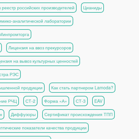
 реестр российских производителей
Цианиды
имико-аналитической лаборатории
 Минпромторга
Лицензия на ввоз прекурсоров
ензия на вывоз культурных ценностей
естра РЭС
мышленной продукции
Как стать партнером Lamoda?
ние РЧЦ
СТ-2
Форма «А»
СТ-3
EAV
н
Диффузоры
Сертификат происхождения ТПП
птические показатели качества продукции