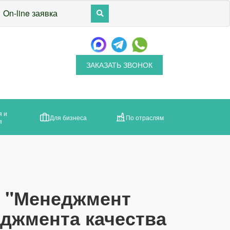
On-line заявка
ЗАКАЗАТЬ ЗВОНОК
я и
Для бизнеса
По отраслям
я
7 "Менеджмент
еджмента качества