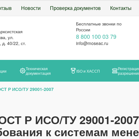
отзыв
Новости
Проверка документов
Контакты
Бесплатные звонки по
России
арксистская
8 800 100 03 79
ва, ул.
д. 40/22, ст.
info@moseac.ru
Техническая
Регистраци
ации
ISO и ХАССП
документация
разрешени
СТ Р ИСО/ТУ 29001-2007
ОСТ Р ИСО/ТУ 29001-200
бования к системам мен