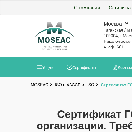
О компании
Оставить 
Москва
Таганская / М
109004, г.Моск
Николоямская, 
4, оф. 601
Услуги
Сертификаты
Деклар
ISO и ХАССП
ISO
Сертификат ГО
MOSEAC
Сертификат Г
организации. Тре