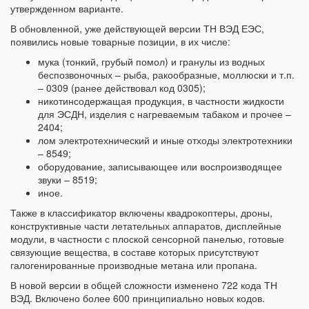
утвержденном варианте.
В обновленной, уже действующей версии ТН ВЭД ЕЭС,
появились новые товарные позиции, в их числе:
мука (тонкий, грубый помол) и гранулы из водных
беспозвоночных – рыба, ракообразные, моллюски и т.п.
– 0309 (ранее действовал код 0305);
никотинсодержащая продукция, в частности жидкости
для ЭСДН, изделия с нагреваемым табаком и прочее –
2404;
лом электротехнический и иные отходы электротехники
– 8549;
оборудование, записывающее или воспроизводящее
звуки – 8519;
иное.
Также в классификатор включены квадрокоптеры, дроны,
конструктивные части летательных аппаратов, дисплейные
модули, в частности с плоской сенсорной панелью, готовые
связующие вещества, в составе которых присутствуют
галогенированные производные метана или пропана.
В новой версии в общей сложности изменено 722 кода ТН
ВЭД. Включено более 600 принципиально новых кодов.