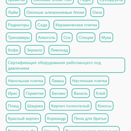
Лайм
Оконные алюминиевые блоки
Окна
Радиаторы
Сода
Керамическая плитка
Тренажеры
Алкоголь
Сок
Специи
Мука
Кофе
Зеркало
Лимонад
Сертификация оборудования работающего под
давлением
Напольная плитка
Лаваш
Настенная плитка
Ирис
Герметик
Бензин
Ваниль
Клей
Плащ
Шаурма
Кирпич полнотелый
Кокосы
Красный кирпич
Кориандр
Пена для бритья
Вяленая рыба
Станки
Вегетарианская продукция