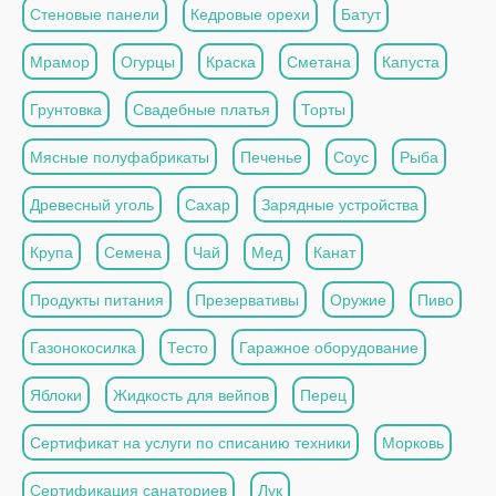
Стеновые панели
Кедровые орехи
Батут
Мрамор
Огурцы
Краска
Сметана
Капуста
Грунтовка
Свадебные платья
Торты
Мясные полуфабрикаты
Печенье
Соус
Рыба
Древесный уголь
Сахар
Зарядные устройства
Крупа
Семена
Чай
Мед
Канат
Продукты питания
Презервативы
Оружие
Пиво
Газонокосилка
Тесто
Гаражное оборудование
Яблоки
Жидкость для вейпов
Перец
Сертификат на услуги по списанию техники
Морковь
Сертификация санаториев
Лук