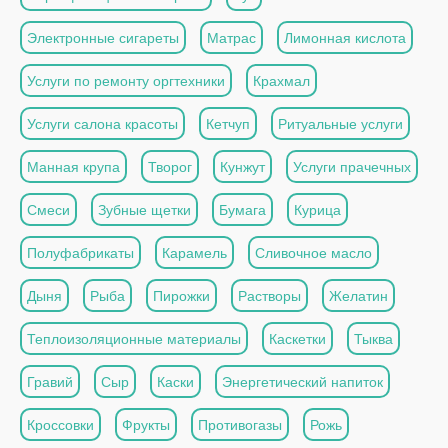
Электронные сигареты
Матрас
Лимонная кислота
Услуги по ремонту оргтехники
Крахмал
Услуги салона красоты
Кетчуп
Ритуальные услуги
Манная крупа
Творог
Кунжут
Услуги прачечных
Смеси
Зубные щетки
Бумага
Курица
Полуфабрикаты
Карамель
Сливочное масло
Дыня
Рыба
Пирожки
Растворы
Желатин
Теплоизоляционные материалы
Каскетки
Тыква
Гравий
Сыр
Каски
Энергетический напиток
Кроссовки
Фрукты
Противогазы
Рожь