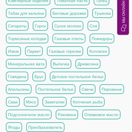
Ювелирные изделия
Томатная паста
Тунец
МЫ ОНЛАЙН
Табак для кальяна
Беговые дорожки
Тушенка
Сигареты
Горох
Сухое молоко
Соя
Тормозные колодки
Газовые плиты
Помидоры
Изюм
Паркет
Газовые горелки
Коллаген
Минеральная вата
Выпечка
Древесина
Говядина
Брус
Детское постельное белье
Апельсины
Постельное белье
Свечи
Пирожные
Сваи
Мясо
Зажигалки
Копченая рыба
Подсолнечное масло
Раковина
Оливковое масло
Ягоды
Преобразователь