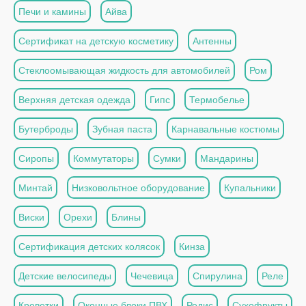
Печи и камины
Айва
Сертификат на детскую косметику
Антенны
Стеклоомывающая жидкость для автомобилей
Ром
Верхняя детская одежда
Гипс
Термобелье
Бутерброды
Зубная паста
Карнавальные костюмы
Сиропы
Коммутаторы
Сумки
Мандарины
Минтай
Низковольтное оборудование
Купальники
Виски
Орехи
Блины
Сертификация детских колясок
Кинза
Детские велосипеды
Чечевица
Спирулина
Реле
Креветки
Оконные блоки ПВХ
Редис
Сухофрукты