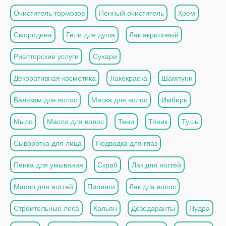
Очиститель тормозов
Пенный очиститель
Крем
Смородина
Гели для душа
Лак акриловый
Риэлторские услуги
Сухари
Декоративная косметика
Лакокраска
Шампуни
Бальзам для волос
Маска для волос
Имбирь
Мыло
Масло для волос
Тени
Тоник
Тушь
Сыворотка для лица
Подводка для глаз
Пенка для умывания
Скраб
Лак для ногтей
Масло для ногтей
Пилинги
Лак для волос
Строительные леса
Кальян
Дезодаранты
Пудра