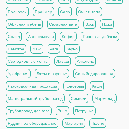
Полироли
Праймер
Сало
Очистители
Офисная мебель
Сахарная вата
Воск
Ножи
Солод
Автошампуни
Кефир
Пищевые добавки
Самогон
ЖБИ
Чага
Зерно
Светодиодные ленты
Лаваш
Алкоголь
Удобрения
Джем и варенье
Соль йодированная
Лакокрасочная продукция
Консервы
Каши
Магистральный трубопровод
Сосиски
Мармелад
Трубопровод для газа
Вино
Петрушка
Рудничное оборудование
Маргарин
Пшено