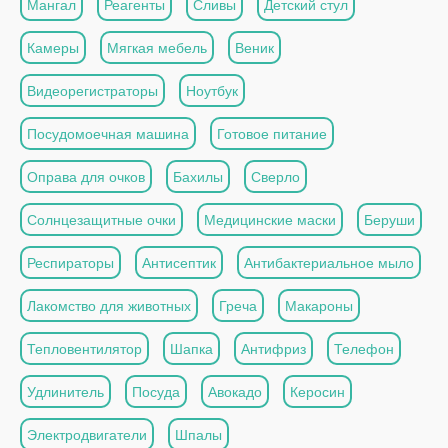
Мангал
Реагенты
Сливы
Детский стул
Камеры
Мягкая мебель
Веник
Видеорегистраторы
Ноутбук
Посудомоечная машина
Готовое питание
Оправа для очков
Бахилы
Сверло
Солнцезащитные очки
Медицинские маски
Беруши
Респираторы
Антисептик
Антибактериальное мыло
Лакомство для животных
Греча
Макароны
Тепловентилятор
Шапка
Антифриз
Телефон
Удлинитель
Посуда
Авокадо
Керосин
Электродвигатели
Шпалы