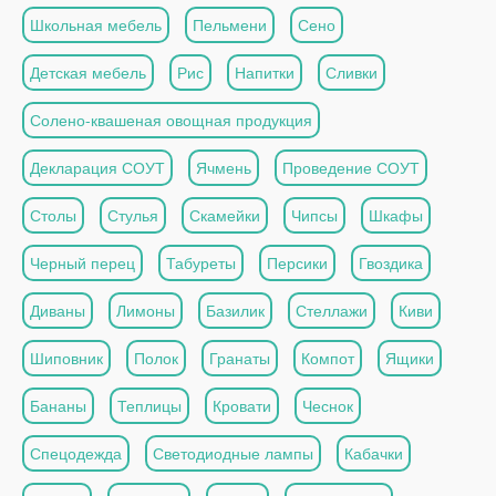
Школьная мебель
Пельмени
Сено
Детская мебель
Рис
Напитки
Сливки
Солено-квашеная овощная продукция
Декларация СОУТ
Ячмень
Проведение СОУТ
Столы
Стулья
Скамейки
Чипсы
Шкафы
Черный перец
Табуреты
Персики
Гвоздика
Диваны
Лимоны
Базилик
Стеллажи
Киви
Шиповник
Полок
Гранаты
Компот
Ящики
Бананы
Теплицы
Кровати
Чеснок
Спецодежда
Светодиодные лампы
Кабачки