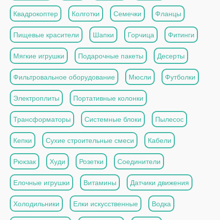
Квадрокоптер
Колготки
Семечки
Фланцы
Пищевые красители
Шапки
Горчица
Фитинги
Мягкие игрушки
Подарочные пакеты
Десерты
Фильтровальное оборудование
Мюсли
Футболки
Электроплиты
Портативные колонки
Трансформаторы
Системные блоки
Пылесос
Кепки
Сухие строительные смеси
Кабели
Рюкзак
Худи
Розетки
Соединители
Елочные игрушки
Витамины
Датчики движения
Холодильники
Елки искусственные
Водка