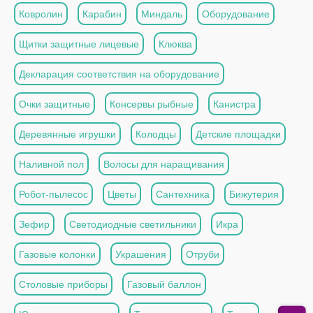
Ковролин
Карабин
Миндаль
Оборудование
Щитки защитные лицевые
Клюква
Декларация соответствия на оборудование
Очки защитные
Консервы рыбные
Канистра
Деревянные игрушки
Колодцы
Детские площадки
Наливной пол
Волосы для наращивания
Робот-пылесос
Цветы
Сантехника
Бижутерия
Зефир
Светодиодные светильники
Икра
Газовые колонки
Украшения
Отруби
Столовые приборы
Газовый баллон