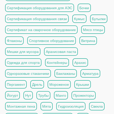
Сертификация оборудования для АЭС
Бочки
Сертификация оборудования связи
Кумыс
Бутылки
Сертификат на сварочное оборудование
Мясо птицы
Флаконы
Спортивное оборудование
Витрина
Мешки для мусора
Арахисовая паста
Одежда для спорта
Контейнеры
Арахис
Одноразовые стаканчики
Баклажаны
Арматура
Пергамент
Дрель
Мороженое
Крышки
Йогурт
Нут
Трубы
Манго
Прожекторы
Монтажная пена
Мята
Гидроизоляция
Свекла