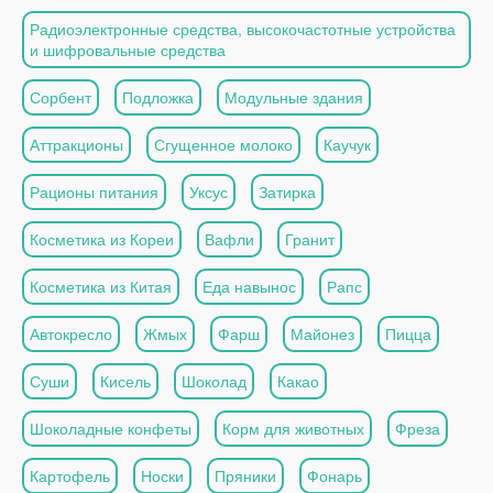
Радиоэлектронные средства, высокочастотные устройства
и шифровальные средства
Сорбент
Подложка
Модульные здания
Аттракционы
Сгущенное молоко
Каучук
Рационы питания
Уксус
Затирка
Косметика из Кореи
Вафли
Гранит
Косметика из Китая
Еда навынос
Рапс
Автокресло
Жмых
Фарш
Майонез
Пицца
Суши
Кисель
Шоколад
Какао
Шоколадные конфеты
Корм для животных
Фреза
Картофель
Носки
Пряники
Фонарь