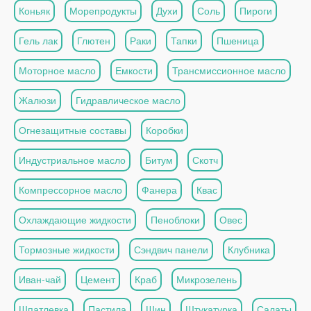
Коньяк
Морепродукты
Духи
Соль
Пироги
Гель лак
Глютен
Раки
Тапки
Пшеница
Моторное масло
Емкости
Трансмиссионное масло
Жалюзи
Гидравлическое масло
Огнезащитные составы
Коробки
Индустриальное масло
Битум
Скотч
Компрессорное масло
Фанера
Квас
Охлаждающие жидкости
Пеноблоки
Овес
Тормозные жидкости
Сэндвич панели
Клубника
Иван-чай
Цемент
Краб
Микрозелень
Шпатлевка
Пастила
Шин
Штукатурка
Салаты