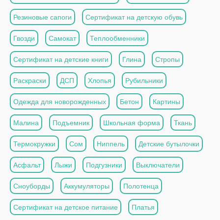
Резиновые сапоги
Сертификат на детскую обувь
Гвозди
Самокат
Теплообменники
Сертификат на детские книги
Глина
Стропы
Раскраски
ДСП
Хлопья
Рубильники
Одежда для новорожденных
Бетон
Картины
Малина
Подъемник
Школьная форма
Ткань
Термокружки
Сом
Ниппель
Детские бутылочки
Асфальт
Лыжи
Подгузники
Выключатели
Сноуборды
Аккумуляторы
Полотенца
Сертификат на детское питание
Платья