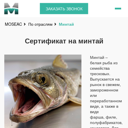
ЗАКАЗАТЬ ЗВОНОК
По отраслям
Минтай
MOSEAC
Сертификат на минтай
Минтай –
белая рыба из
семейства
тресковых.
Выпускается на
рынок в свежем,
замороженном
или
переработанном
виде, а также в
виде
фарша, филе,
полуфабрикатов,
консервов. Для