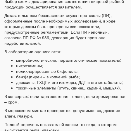
Выбор схемы декларирования соответствия пищевой рыбной
продукции осуществляется заявителем.
Доказательством безопасности служат протоколы (ПИ),
оформленные после необходимых исследований, в ходе
которых должны быть проверены все показатели,
предусмотренные регламентами. Если ПИ неполный,
согласно ПП РФ № 936, декларация будет признана
недействительной.
В лаборатории оцениваются:
микробиологические, паразитологические показатели;
нитрозамины;
полихлорированные бифенилы;
бенз(а)пирен – в копченой рыбе;
диоксины, ГХЦГ и его изомеры, ДДТ и его метаболиты;
токсичные элементы (ртуть, свинец, кадмий, мышьяк).
В консервах: если тара жестяная - олово, если хромированная
– хром.
В мороженом минтае проверяется допустимое содержание
влаги, глазури.
Полный перечень показателей зависит от вида, в котором
выпускается рыба, упаковки.