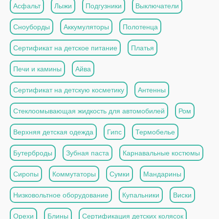
Асфальт
Лыжи
Подгузники
Выключатели
Сноуборды
Аккумуляторы
Полотенца
Сертификат на детское питание
Платья
Печи и камины
Айва
Сертификат на детскую косметику
Антенны
Стеклоомывающая жидкость для автомобилей
Ром
Верхняя детская одежда
Гипс
Термобелье
Бутерброды
Зубная паста
Карнавальные костюмы
Сиропы
Коммутаторы
Сумки
Мандарины
Низковольтное оборудование
Купальники
Виски
Орехи
Блины
Сертификация детских колясок