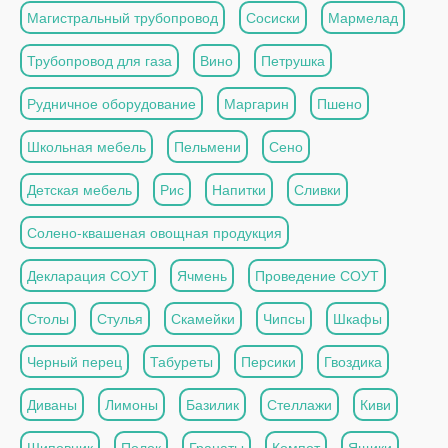
Магистральный трубопровод
Сосиски
Мармелад
Трубопровод для газа
Вино
Петрушка
Рудничное оборудование
Маргарин
Пшено
Школьная мебель
Пельмени
Сено
Детская мебель
Рис
Напитки
Сливки
Солено-квашеная овощная продукция
Декларация СОУТ
Ячмень
Проведение СОУТ
Столы
Стулья
Скамейки
Чипсы
Шкафы
Черный перец
Табуреты
Персики
Гвоздика
Диваны
Лимоны
Базилик
Стеллажи
Киви
Шиповник
Полок
Гранаты
Компот
Ящики