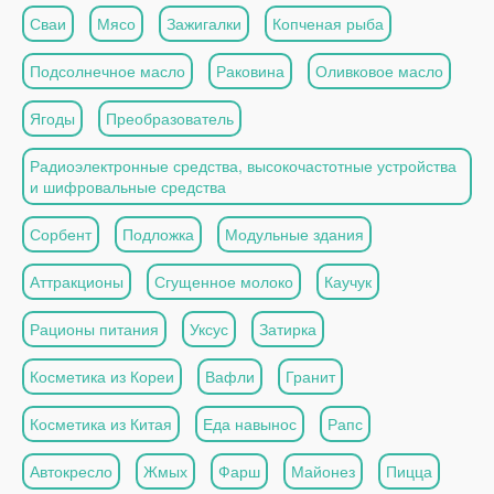
Сваи
Мясо
Зажигалки
Копченая рыба
Подсолнечное масло
Раковина
Оливковое масло
Ягоды
Преобразователь
Радиоэлектронные средства, высокочастотные устройства
и шифровальные средства
Сорбент
Подложка
Модульные здания
Аттракционы
Сгущенное молоко
Каучук
Рационы питания
Уксус
Затирка
Косметика из Кореи
Вафли
Гранит
Косметика из Китая
Еда навынос
Рапс
Автокресло
Жмых
Фарш
Майонез
Пицца