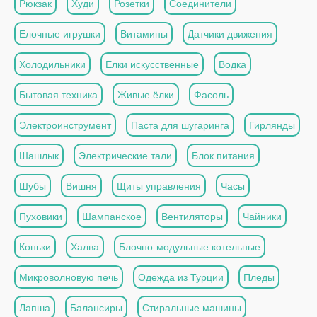
Рюкзак
Худи
Розетки
Соединители
Елочные игрушки
Витамины
Датчики движения
Холодильники
Елки искусственные
Водка
Бытовая техника
Живые ёлки
Фасоль
Электроинструмент
Паста для шугаринга
Гирлянды
Шашлык
Электрические тали
Блок питания
Шубы
Вишня
Щиты управления
Часы
Пуховики
Шампанское
Вентиляторы
Чайники
Коньки
Халва
Блочно-модульные котельные
Микроволновую печь
Одежда из Турции
Пледы
Лапша
Балансиры
Стиральные машины