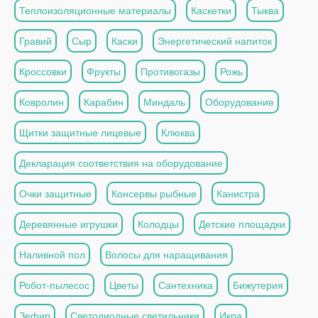
Теплоизоляционные материалы
Каскетки
Тыква
Гравий
Сыр
Каски
Энергетический напиток
Кроссовки
Фрукты
Противогазы
Рожь
Ковролин
Карабин
Миндаль
Оборудование
Щитки защитные лицевые
Клюква
Декларация соответствия на оборудование
Очки защитные
Консервы рыбные
Канистра
Деревянные игрушки
Колодцы
Детские площадки
Наливной пол
Волосы для наращивания
Робот-пылесос
Цветы
Сантехника
Бижутерия
Зефир
Светодиодные светильники
Икра