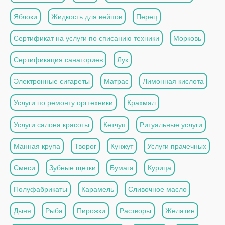
Яблоки
Жидкость для вейпов
Перец
Сертификат на услуги по списанию техники
Морковь
Сертификация санаториев
Лук
Электронные сигареты
Матрас
Лимонная кислота
Услуги по ремонту оргтехники
Крахмал
Услуги салона красоты
Кетчуп
Ритуальные услуги
Манная крупа
Творог
Кунжут
Услуги прачечных
Смеси
Зубные щетки
Бумага
Курица
Полуфабрикаты
Карамель
Сливочное масло
Дыня
Рыба
Пирожки
Растворы
Желатин