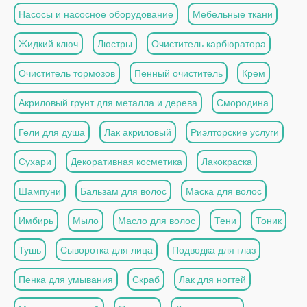
Насосы и насосное оборудование
Мебельные ткани
Жидкий ключ
Люстры
Очиститель карбюратора
Очиститель тормозов
Пенный очиститель
Крем
Акриловый грунт для металла и дерева
Смородина
Гели для душа
Лак акриловый
Риэлторские услуги
Сухари
Декоративная косметика
Лакокраска
Шампуни
Бальзам для волос
Маска для волос
Имбирь
Мыло
Масло для волос
Тени
Тоник
Тушь
Сыворотка для лица
Подводка для глаз
Пенка для умывания
Скраб
Лак для ногтей