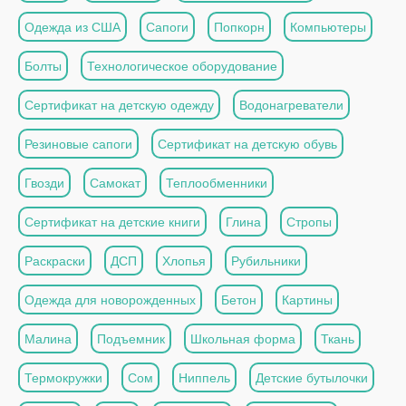
Одежда из США
Сапоги
Попкорн
Компьютеры
Болты
Технологическое оборудование
Сертификат на детскую одежду
Водонагреватели
Резиновые сапоги
Сертификат на детскую обувь
Гвозди
Самокат
Теплообменники
Сертификат на детские книги
Глина
Стропы
Раскраски
ДСП
Хлопья
Рубильники
Одежда для новорожденных
Бетон
Картины
Малина
Подъемник
Школьная форма
Ткань
Термокружки
Сом
Ниппель
Детские бутылочки