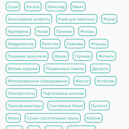
Суши
Кисель
Шоколад
Какао
Шоколадные конфеты
Корм для животных
Фреза
Картофель
Носки
Пряники
Фонарь
Квадрокоптер
Колготки
Семечки
Фланцы
Пищевые красители
Шапки
Горчица
Фитинги
Мягкие игрушки
Подарочные пакеты
Десерты
Фильтровальное оборудование
Мюсли
Футболки
Электроплиты
Портативные колонки
Трансформаторы
Системные блоки
Пылесос
Кепки
Сухие строительные смеси
Кабели