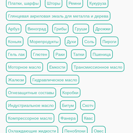
Платки, шарфы
Шторы
Ремни
Кукуруза
Глянцевая акриловая эмаль для металла и дерева
Арбуз
Виноград
Грибы
Груши
Дрожжи
Коньяк
Морепродукты
Духи
Соль
Пироги
Гель лак
Глютен
Раки
Тапки
Пшеница
Моторное масло
Емкости
Трансмиссионное масло
Жалюзи
Гидравлическое масло
Огнезащитные составы
Коробки
Индустриальное масло
Битум
Скотч
Компрессорное масло
Фанера
Квас
Охлаждающие жидкости
Пеноблоки
Овес