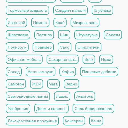
Тормозные жидкости
Сэндвич панели
Клубника
Иван-чай
Цемент
Краб
Микрозелень
Шпатлевка
Пастила
Шин
Штукатурка
Салаты
Полироли
Праймер
Сало
Очистители
Офисная мебель
Сахарная вата
Воск
Ножи
Солод
Автошампуни
Кефир
Пищевые добавки
Самогон
ЖБИ
Чага
Зерно
Светодиодные ленты
Лаваш
Алкоголь
Удобрения
Джем и варенье
Соль йодированная
Лакокрасочная продукция
Консервы
Каши