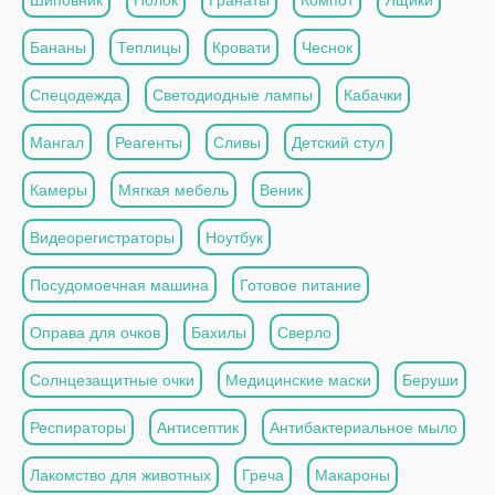
Бананы
Теплицы
Кровати
Чеснок
Спецодежда
Светодиодные лампы
Кабачки
Мангал
Реагенты
Сливы
Детский стул
Камеры
Мягкая мебель
Веник
Видеорегистраторы
Ноутбук
Посудомоечная машина
Готовое питание
Оправа для очков
Бахилы
Сверло
Солнцезащитные очки
Медицинские маски
Беруши
Респираторы
Антисептик
Антибактериальное мыло
Лакомство для животных
Греча
Макароны