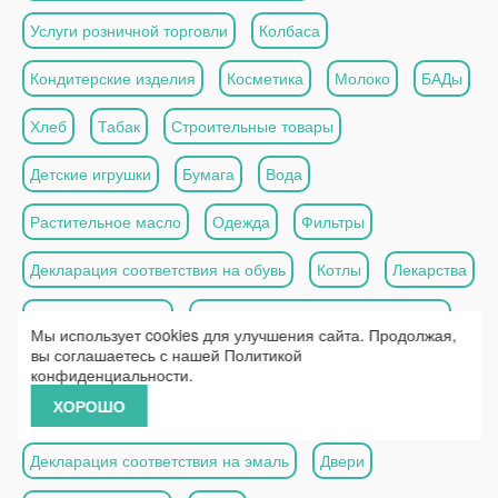
Услуги розничной торговли
Колбаса
Кондитерские изделия
Косметика
Молоко
БАДы
Хлеб
Табак
Строительные товары
Детские игрушки
Бумага
Вода
Растительное масло
Одежда
Фильтры
Декларация соответствия на обувь
Котлы
Лекарства
Моющие средства
Декларация соответствия на тару
Мы использует cookies для улучшения сайта. Продолжая,
вы соглашаетесь с нашей
Политикой
Стеклопакеты
Декларация на топливо
Перчатки
конфиденциальности
.
ХОРОШО
Овощи
Пищевое оборудование
Песок
Щебень
Декларация соответствия на эмаль
Двери