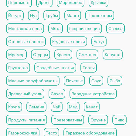
Пергамент
Дрель
Мороженое
Крышки
Йогурт
Нут
Трубы
Манго
Прожекторы
Монтажная пена
Мята
Гидроизоляция
Свекла
Стеновые панели
Кедровые орехи
Батут
Мрамор
Огурцы
Краска
Сметана
Капуста
Грунтовка
Свадебные платья
Торты
Мясные полуфабрикаты
Печенье
Соус
Рыба
Древесный уголь
Сахар
Зарядные устройства
Крупа
Семена
Чай
Мед
Канат
Продукты питания
Презервативы
Оружие
Пиво
Газонокосилка
Тесто
Гаражное оборудование