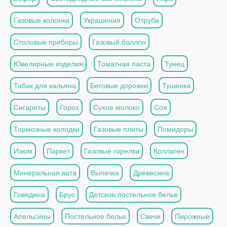
Газовые колонки
Украшения
Отруби
Столовые приборы
Газовый баллон
Ювелирные изделия
Томатная паста
Тунец
Табак для кальяна
Беговые дорожки
Тушенка
Сигареты
Горох
Сухое молоко
Соя
Тормозные колодки
Газовые плиты
Помидоры
Изюм
Паркет
Газовые горелки
Коллаген
Минеральная вата
Выпечка
Древесина
Говядина
Брус
Детское постельное белье
Апельсины
Постельное белье
Свечи
Пирожные