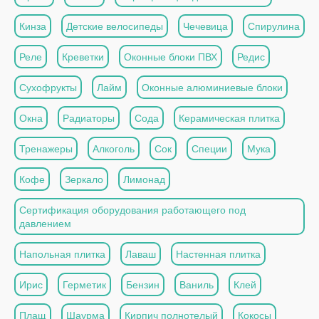
Кинза
Детские велосипеды
Чечевица
Спирулина
Реле
Креветки
Оконные блоки ПВХ
Редис
Сухофрукты
Лайм
Оконные алюминиевые блоки
Окна
Радиаторы
Сода
Керамическая плитка
Тренажеры
Алкоголь
Сок
Специи
Мука
Кофе
Зеркало
Лимонад
Сертификация оборудования работающего под
давлением
Напольная плитка
Лаваш
Настенная плитка
Ирис
Герметик
Бензин
Ваниль
Клей
Плащ
Шаурма
Кирпич полнотелый
Кокосы