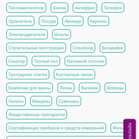
Тепловентилятор
Шапка
Антифриз
Телефон
Удлинитель
Посуда
Авокадо
Керосин
Электродвигатели
Шпалы
Строительные конструкции
Спанбонд
Батарейки
Секатор
Теплый пол
Натяжной потолок
Тротуарная плитка
Контактные линзы
Бомбочки для ванны
Линзы
Валенки
Шприцы
Халаты
Вакцины
Сувениры
Лекарственные препаратов
МЫ ОНЛАЙН
Сертификация приборов и средств измерений
Фольга