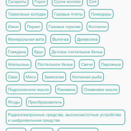
Сигареты
Горох
Сухое молоко
Соя
Тормозные колодки
Газовые плиты
Помидоры
Изюм
Паркет
Газовые горелки
Коллаген
Минеральная вата
Выпечка
Древесина
Говядина
Брус
Детское постельное белье
Апельсины
Постельное белье
Свечи
Пирожные
Сваи
Мясо
Зажигалки
Копченая рыба
Подсолнечное масло
Раковина
Оливковое масло
Ягоды
Преобразователь
Радиоэлектронные средства, высокочастотные устройства
и шифровальные средства