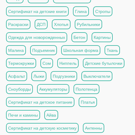
Сертификат на детские книги
Глина
Стропы
Раскраски
ДСП
Хлопья
Рубильники
Одежда для новорожденных
Бетон
Картины
Малина
Подъемник
Школьная форма
Ткань
Термокружки
Сом
Ниппель
Детские бутылочки
Асфальт
Лыжи
Подгузники
Выключатели
Сноуборды
Аккумуляторы
Полотенца
Сертификат на детское питание
Платья
Печи и камины
Айва
Сертификат на детскую косметику
Антенны