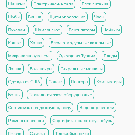
Шашлык
Электрические тали
Блок питания
Шубы
Вишня
Щиты управления
Часы
Пуховики
Шампанское
Вентиляторы
Чайники
Коньки
Халва
Блочно-модульные котельные
Микроволновую печь
Одежда из Турции
Пледы
Лапша
Балансиры
Стиральные машины
Одежда из США
Сапоги
Попкорн
Компьютеры
Болты
Технологическое оборудование
Сертификат на детскую одежду
Водонагреватели
Резиновые сапоги
Сертификат на детскую обувь
Гвозди
Самокат
Теплообменники