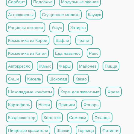
Сорбент
Подложка
Модульные здания
Аттракционы
Сгущенное молоко
Каучук
Рационы питания
Уксус
Затирка
Косметика из Кореи
Вафли
Гранит
Косметика из Китая
Еда навынос
Рапс
Автокресло
Жмых
Фарш
Майонез
Пицца
Суши
Кисель
Шоколад
Какао
Шоколадные конфеты
Корм для животных
Фреза
Картофель
Носки
Пряники
Фонарь
Квадрокоптер
Колготки
Семечки
Фланцы
Пищевые красители
Шапки
Горчица
Фитинги