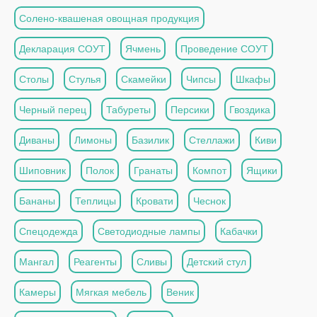
Солено-квашеная овощная продукция
Декларация СОУТ
Ячмень
Проведение СОУТ
Столы
Стулья
Скамейки
Чипсы
Шкафы
Черный перец
Табуреты
Персики
Гвоздика
Диваны
Лимоны
Базилик
Стеллажи
Киви
Шиповник
Полок
Гранаты
Компот
Ящики
Бананы
Теплицы
Кровати
Чеснок
Спецодежда
Светодиодные лампы
Кабачки
Мангал
Реагенты
Сливы
Детский стул
Камеры
Мягкая мебель
Веник