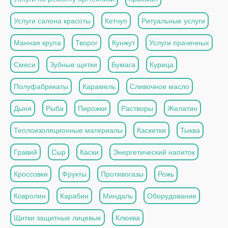
Услуги салона красоты
Кетчуп
Ритуальные услуги
Манная крупа
Творог
Кунжут
Услуги прачечных
Смеси
Зубные щетки
Бумага
Курица
Полуфабрикаты
Карамель
Сливочное масло
Дыня
Рыба
Пирожки
Растворы
Желатин
Теплоизоляционные материалы
Каскетки
Тыква
Гравий
Сыр
Каски
Энергетический напиток
Кроссовки
Фрукты
Противогазы
Рожь
Ковролин
Карабин
Миндаль
Оборудование
Щитки защитные лицевые
Клюква