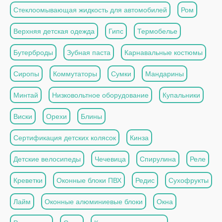
Стеклоомывающая жидкость для автомобилей
Ром
Верхняя детская одежда
Гипс
Термобелье
Бутерброды
Зубная паста
Карнавальные костюмы
Сиропы
Коммутаторы
Сумки
Мандарины
Минтай
Низковольтное оборудование
Купальники
Виски
Орехи
Блины
Сертификация детских колясок
Кинза
Детские велосипеды
Чечевица
Спирулина
Реле
Креветки
Оконные блоки ПВХ
Редис
Сухофрукты
Лайм
Оконные алюминиевые блоки
Окна