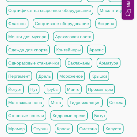
Сертификат на сварочное оборудование
Мясо птицы
Флаконы
Спортивное оборудование
Витрина
Мешки для мусора
Арахисовая паста
Одежда для спорта
Контейнеры
Арахис
Одноразовые стаканчики
Баклажаны
Арматура
Пергамент
Дрель
Мороженое
Крышки
Йогурт
Нут
Трубы
Манго
Прожекторы
Монтажная пена
Мята
Гидроизоляция
Свекла
Стеновые панели
Кедровые орехи
Батут
Мрамор
Огурцы
Краска
Сметана
Капуста