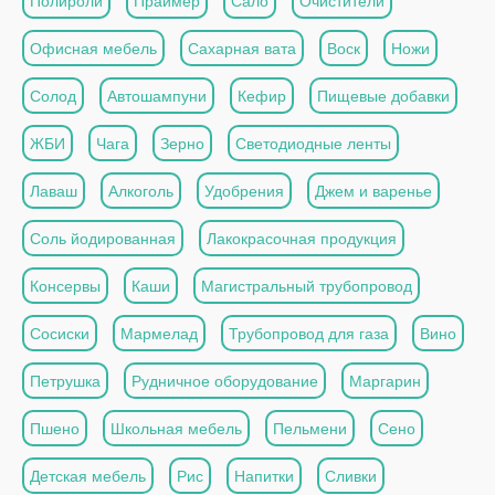
Полироли
Праймер
Сало
Очистители
Офисная мебель
Сахарная вата
Воск
Ножи
Солод
Автошампуни
Кефир
Пищевые добавки
ЖБИ
Чага
Зерно
Светодиодные ленты
Лаваш
Алкоголь
Удобрения
Джем и варенье
Соль йодированная
Лакокрасочная продукция
Консервы
Каши
Магистральный трубопровод
Сосиски
Мармелад
Трубопровод для газа
Вино
Петрушка
Рудничное оборудование
Маргарин
Пшено
Школьная мебель
Пельмени
Сено
Детская мебель
Рис
Напитки
Сливки