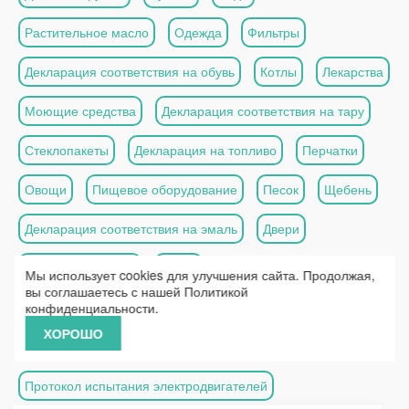
Растительное масло
Одежда
Фильтры
Декларация соответствия на обувь
Котлы
Лекарства
Моющие средства
Декларация соответствия на тару
Стеклопакеты
Декларация на топливо
Перчатки
Овощи
Пищевое оборудование
Песок
Щебень
Декларация соответствия на эмаль
Двери
Дорожная техника
Сталь
Мы использует cookies для улучшения сайта. Продолжая,
вы соглашаетесь с нашей
Политикой
Протокол испытаний зерна
Протокол испытаний крупы
конфиденциальности
.
ХОРОШО
Сертификация производства одежды
Протокол испытания электродвигателей