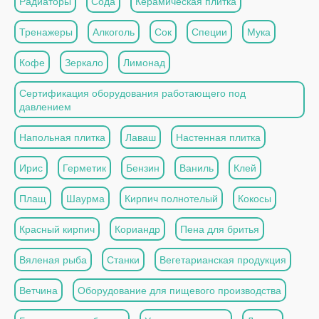
Радиаторы
Сода
Керамическая плитка
Тренажеры
Алкоголь
Сок
Специи
Мука
Кофе
Зеркало
Лимонад
Сертификация оборудования работающего под
давлением
Напольная плитка
Лаваш
Настенная плитка
Ирис
Герметик
Бензин
Ваниль
Клей
Плащ
Шаурма
Кирпич полнотелый
Кокосы
Красный кирпич
Кориандр
Пена для бритья
Вяленая рыба
Станки
Вегетарианская продукция
Ветчина
Оборудование для пищевого производства