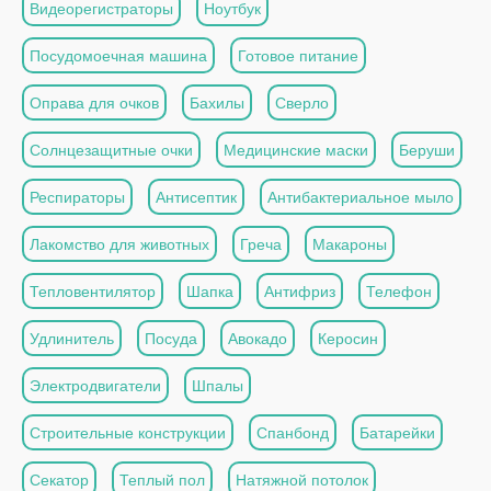
Видеорегистраторы
Ноутбук
Посудомоечная машина
Готовое питание
Оправа для очков
Бахилы
Сверло
Солнцезащитные очки
Медицинские маски
Беруши
Респираторы
Антисептик
Антибактериальное мыло
Лакомство для животных
Греча
Макароны
Тепловентилятор
Шапка
Антифриз
Телефон
Удлинитель
Посуда
Авокадо
Керосин
Электродвигатели
Шпалы
Строительные конструкции
Спанбонд
Батарейки
Секатор
Теплый пол
Натяжной потолок