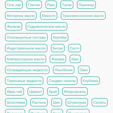
Гель лак
Глютен
Раки
Тапки
Пшеница
Моторное масло
Емкости
Трансмиссионное масло
Жалюзи
Гидравлическое масло
Огнезащитные составы
Коробки
Индустриальное масло
Битум
Скотч
Компрессорное масло
Фанера
Квас
Охлаждающие жидкости
Пеноблоки
Овес
Тормозные жидкости
Сэндвич панели
Клубника
Иван-чай
Цемент
Краб
Микрозелень
Шпатлевка
Пастила
Шин
Штукатурка
Салаты