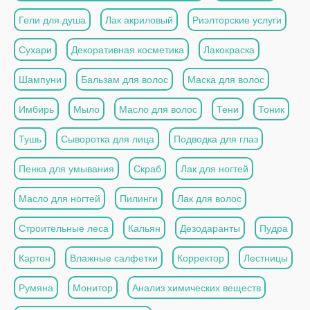
Гели для душа
Лак акриловый
Риэлторские услуги
Сухари
Декоративная косметика
Лакокраска
Шампуни
Бальзам для волос
Маска для волос
Имбирь
Мыло
Масло для волос
Тени
Тоник
Тушь
Сыворотка для лица
Подводка для глаз
Пенка для умывания
Скраб
Лак для ногтей
Масло для ногтей
Пилинги
Лак для волос
Строительные леса
Кальян
Дезодаранты
Пудра
Картон
Влажные салфетки
Корректор
Лестницы
Румяна
Монитор
Анализ химических веществ