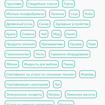
Грунтовка
Свадебные платья
Торты
Мясные полуфабрикаты
Печенье
Соус
Рыба
Древесный уголь
Сахар
Зарядные устройства
Крупа
Семена
Чай
Мед
Канат
Продукты питания
Презервативы
Оружие
Пиво
Газонокосилка
Тесто
Гаражное оборудование
Яблоки
Жидкость для вейпов
Перец
Сертификат на услуги по списанию техники
Морковь
Сертификация санаториев
Лук
Электронные сигареты
Матрас
Лимонная кислота
Услуги по ремонту оргтехники
Крахмал