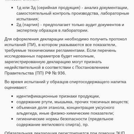
1д или 3д (серийная продукция) - анализ документации,
самостоятельный контроль производства, лабораторные
испытания;
2д (партия) - предполагает только аудит документов и
экспертизу образцов в лаборатории.
Для оформления декларации необходимо получить протокол
испытаний (ПИ), в котором указываются все показатели,
требуемые техническими регламентами. Если перечень
исследованных параметров будет неполным,
зарегистрированную декларацию могут признать
недействительной в соответствии с Постановлением
Правительства (ПП) РФ № 936.
Во время испытаний у образцов спиртосодержащего напитка
оценивают:
идентификационные признаки продукции,
содержание ртути, мышьяка, прочих токсичных веществ;
объемная доля этанола, концентрация уксусного
альдегида, иные физико-химические показатели;
гигиенические нормы безопасности (предельное
содержание метилового спирта), пр.
Обязательная декларация регистрируется при помощи ЭЦП