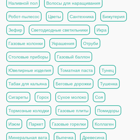
Наливной пол
Волосы для наращивания
Робот-пылесос
Цветы
Сантехника
Бижутерия
Зефир
Светодиодные светильники
Икра
Газовые колонки
Украшения
Отруби
Столовые приборы
Газовый баллон
Ювелирные изделия
Томатная паста
Тунец
Табак для кальяна
Беговые дорожки
Тушенка
Сигареты
Горох
Сухое молоко
Соя
Тормозные колодки
Газовые плиты
Помидоры
Изюм
Паркет
Газовые горелки
Коллаген
Минеральная вата
Выпечка
Древесина