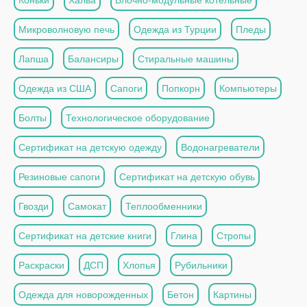
Микроволновую печь
Одежда из Турции
Пледы
Лапша
Балансиры
Стиральные машины
Одежда из США
Сапоги
Попкорн
Компьютеры
Болты
Технологическое оборудование
Сертификат на детскую одежду
Водонагреватели
Резиновые сапоги
Сертификат на детскую обувь
Гвозди
Самокат
Теплообменники
Сертификат на детские книги
Глина
Стропы
Раскраски
ДСП
Хлопья
Рубильники
Одежда для новорожденных
Бетон
Картины