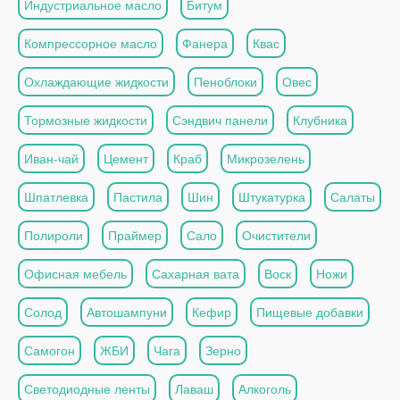
Индустриальное масло
Битум
Компрессорное масло
Фанера
Квас
Охлаждающие жидкости
Пеноблоки
Овес
Тормозные жидкости
Сэндвич панели
Клубника
Иван-чай
Цемент
Краб
Микрозелень
Шпатлевка
Пастила
Шин
Штукатурка
Салаты
Полироли
Праймер
Сало
Очистители
Офисная мебель
Сахарная вата
Воск
Ножи
Солод
Автошампуни
Кефир
Пищевые добавки
Самогон
ЖБИ
Чага
Зерно
Светодиодные ленты
Лаваш
Алкоголь