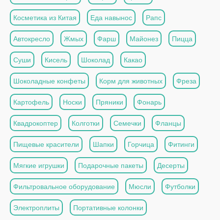
Косметика из Китая
Еда навынос
Рапс
Автокресло
Жмых
Фарш
Майонез
Пицца
Суши
Кисель
Шоколад
Какао
Шоколадные конфеты
Корм для животных
Фреза
Картофель
Носки
Пряники
Фонарь
Квадрокоптер
Колготки
Семечки
Фланцы
Пищевые красители
Шапки
Горчица
Фитинги
Мягкие игрушки
Подарочные пакеты
Десерты
Фильтровальное оборудование
Мюсли
Футболки
Электроплиты
Портативные колонки