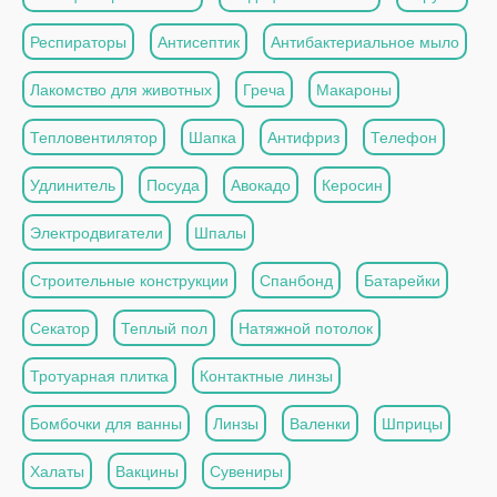
Респираторы
Антисептик
Антибактериальное мыло
Лакомство для животных
Греча
Макароны
Тепловентилятор
Шапка
Антифриз
Телефон
Удлинитель
Посуда
Авокадо
Керосин
Электродвигатели
Шпалы
Строительные конструкции
Спанбонд
Батарейки
Секатор
Теплый пол
Натяжной потолок
Тротуарная плитка
Контактные линзы
Бомбочки для ванны
Линзы
Валенки
Шприцы
Халаты
Вакцины
Сувениры