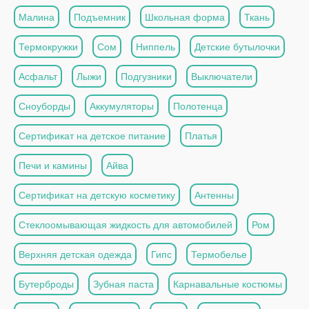
Малина
Подъемник
Школьная форма
Ткань
Термокружки
Сом
Ниппель
Детские бутылочки
Асфальт
Лыжи
Подгузники
Выключатели
Сноуборды
Аккумуляторы
Полотенца
Сертификат на детское питание
Платья
Печи и камины
Айва
Сертификат на детскую косметику
Антенны
Стеклоомывающая жидкость для автомобилей
Ром
Верхняя детская одежда
Гипс
Термобелье
Бутерброды
Зубная паста
Карнавальные костюмы