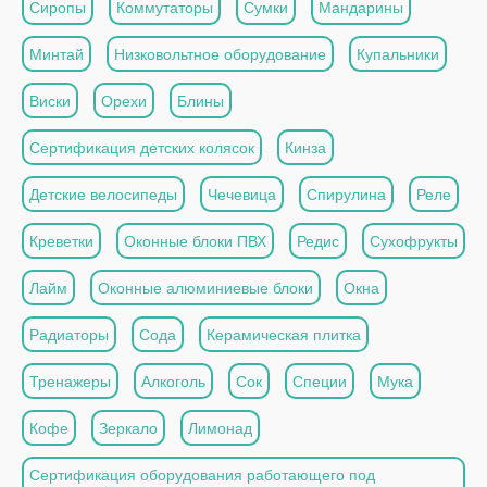
Сиропы
Коммутаторы
Сумки
Мандарины
Минтай
Низковольтное оборудование
Купальники
Виски
Орехи
Блины
Сертификация детских колясок
Кинза
Детские велосипеды
Чечевица
Спирулина
Реле
Креветки
Оконные блоки ПВХ
Редис
Сухофрукты
Лайм
Оконные алюминиевые блоки
Окна
Радиаторы
Сода
Керамическая плитка
Тренажеры
Алкоголь
Сок
Специи
Мука
Кофе
Зеркало
Лимонад
Сертификация оборудования работающего под