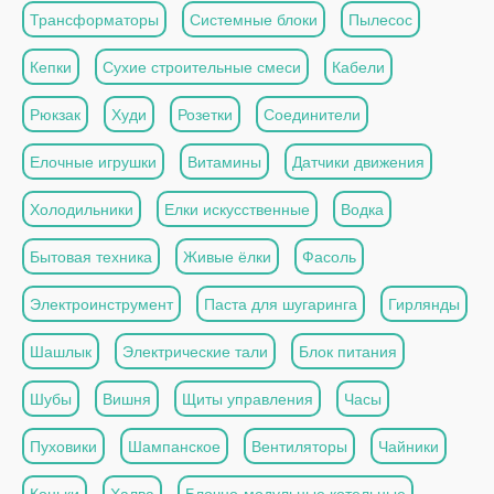
Трансформаторы
Системные блоки
Пылесос
Кепки
Сухие строительные смеси
Кабели
Рюкзак
Худи
Розетки
Соединители
Елочные игрушки
Витамины
Датчики движения
Холодильники
Елки искусственные
Водка
Бытовая техника
Живые ёлки
Фасоль
Электроинструмент
Паста для шугаринга
Гирлянды
Шашлык
Электрические тали
Блок питания
Шубы
Вишня
Щиты управления
Часы
Пуховики
Шампанское
Вентиляторы
Чайники
Коньки
Халва
Блочно-модульные котельные