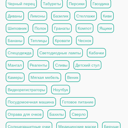
Черный перец
Табуреты
Персики
Гвоздика
Диваны
Лимоны
Базилик
Стеллажи
Киви
Шиповник
Полок
Гранаты
Компот
Ящики
Бананы
Теплицы
Кровати
Чеснок
Спецодежда
Светодиодные лампы
Кабачки
Мангал
Реагенты
Сливы
Детский стул
Камеры
Мягкая мебель
Веник
Видеорегистраторы
Ноутбук
Посудомоечная машина
Готовое питание
Оправа для очков
Бахилы
Сверло
Солнцезащитные очки
Медицинские маски
Беруши