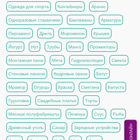
Одежда для спорта
Контейнеры
Арахис
Одноразовые стаканчики
Баклажаны
Арматура
Пергамент
Дрель
Мороженое
Крышки
Йогурт
Нут
Трубы
Манго
Прожекторы
Монтажная пена
Мята
Гидроизоляция
Свекла
Стеновые панели
Кедровые орехи
Батут
Мрамор
Огурцы
Краска
Сметана
Капуста
Грунтовка
Свадебные платья
Торты
Мясные полуфабрикаты
Печенье
Соус
Рыба
МЫ ОНЛАЙН
Древесный уголь
Сахар
Зарядные устройства