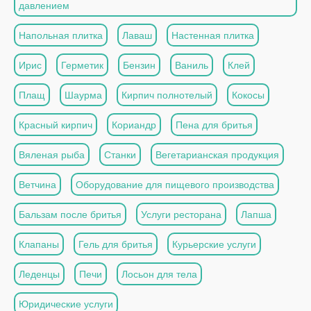
давлением
Напольная плитка
Лаваш
Настенная плитка
Ирис
Герметик
Бензин
Ваниль
Клей
Плащ
Шаурма
Кирпич полнотелый
Кокосы
Красный кирпич
Кориандр
Пена для бритья
Вяленая рыба
Станки
Вегетарианская продукция
Ветчина
Оборудование для пищевого производства
Бальзам после бритья
Услуги ресторана
Лапша
Клапаны
Гель для бритья
Курьерские услуги
Леденцы
Печи
Лосьон для тела
Юридические услуги