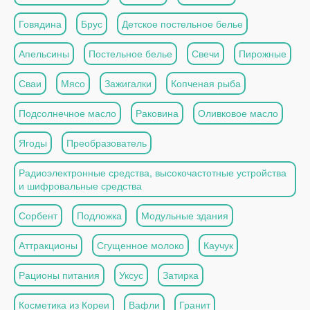
Говядина
Брус
Детское постельное белье
Апельсины
Постельное белье
Свечи
Пирожные
Сваи
Мясо
Зажигалки
Копченая рыба
Подсолнечное масло
Раковина
Оливковое масло
Ягоды
Преобразователь
Радиоэлектронные средства, высокочастотные устройства
и шифровальные средства
Сорбент
Подложка
Модульные здания
Аттракционы
Сгущенное молоко
Каучук
Рационы питания
Уксус
Затирка
Косметика из Кореи
Вафли
Гранит