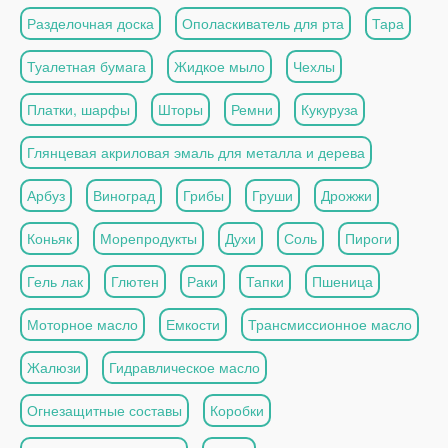
Разделочная доска
Ополаскиватель для рта
Тара
Туалетная бумага
Жидкое мыло
Чехлы
Платки, шарфы
Шторы
Ремни
Кукуруза
Глянцевая акриловая эмаль для металла и дерева
Арбуз
Виноград
Грибы
Груши
Дрожжи
Коньяк
Морепродукты
Духи
Соль
Пироги
Гель лак
Глютен
Раки
Тапки
Пшеница
Моторное масло
Емкости
Трансмиссионное масло
Жалюзи
Гидравлическое масло
Огнезащитные составы
Коробки