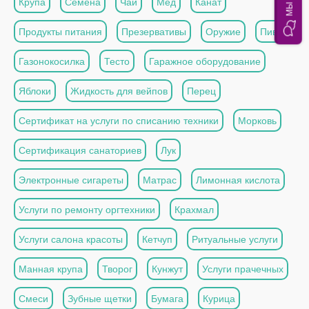
Крупа
Семена
Чай
Мед
Канат
Продукты питания
Презервативы
Оружие
Пиво
Газонокосилка
Тесто
Гаражное оборудование
Яблоки
Жидкость для вейпов
Перец
Сертификат на услуги по списанию техники
Морковь
Сертификация санаториев
Лук
Электронные сигареты
Матрас
Лимонная кислота
Услуги по ремонту оргтехники
Крахмал
Услуги салона красоты
Кетчуп
Ритуальные услуги
Манная крупа
Творог
Кунжут
Услуги прачечных
Смеси
Зубные щетки
Бумага
Курица