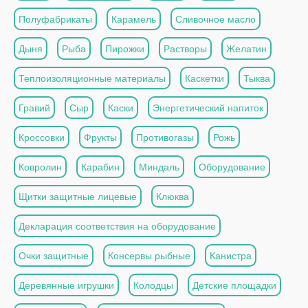
Полуфабрикаты
Карамель
Сливочное масло
Дыня
Рыба
Пирожки
Растворы
Желатин
Теплоизоляционные материалы
Каскетки
Тыква
Гравий
Сыр
Каски
Энергетический напиток
Кроссовки
Фрукты
Противогазы
Рожь
Ковролин
Карабин
Миндаль
Оборудование
Щитки защитные лицевые
Клюква
Декларация соответствия на оборудование
Очки защитные
Консервы рыбные
Канистра
Деревянные игрушки
Колодцы
Детские площадки