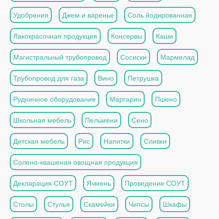
Удобрения
Джем и варенье
Соль йодированная
Лакокрасочная продукция
Консервы
Каши
Магистральный трубопровод
Сосиски
Мармелад
Трубопровод для газа
Вино
Петрушка
Рудничное оборудование
Маргарин
Пшено
Школьная мебель
Пельмени
Сено
Детская мебель
Рис
Напитки
Сливки
Солено-квашеная овощная продукция
Декларация СОУТ
Ячмень
Проведение СОУТ
Столы
Стулья
Скамейки
Чипсы
Шкафы