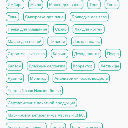
Имбирь
Мыло
Масло для волос
Тени
Тоник
Тушь
Сыворотка для лица
Подводка для глаз
Пенка для умывания
Скраб
Лак для ногтей
Масло для ногтей
Пилинги
Лак для волос
Строительные леса
Кальян
Дезодаранты
Пудра
Картон
Влажные салфетки
Корректор
Лестницы
Румяна
Монитор
Анализ химических веществ
Честный знак Нижнее белье
Сертификация печатной продукции
Маркировка антисептиков Честный ЗНАК
Услуги автосервиса
Белье
Бытовая химия