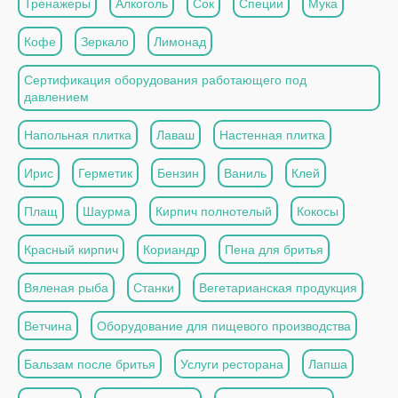
Тренажеры
Алкоголь
Сок
Специи
Мука
Кофе
Зеркало
Лимонад
Сертификация оборудования работающего под
давлением
Напольная плитка
Лаваш
Настенная плитка
Ирис
Герметик
Бензин
Ваниль
Клей
Плащ
Шаурма
Кирпич полнотелый
Кокосы
Красный кирпич
Кориандр
Пена для бритья
Вяленая рыба
Станки
Вегетарианская продукция
Ветчина
Оборудование для пищевого производства
Бальзам после бритья
Услуги ресторана
Лапша