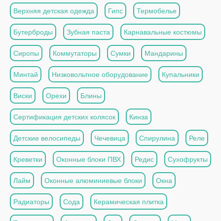
Верхняя детская одежда
Гипс
Термобелье
Бутерброды
Зубная паста
Карнавальные костюмы
Сиропы
Коммутаторы
Сумки
Мандарины
Минтай
Низковольтное оборудование
Купальники
Виски
Орехи
Блины
Сертификация детских колясок
Кинза
Детские велосипеды
Чечевица
Спирулина
Реле
Креветки
Оконные блоки ПВХ
Редис
Сухофрукты
Лайм
Оконные алюминиевые блоки
Окна
Радиаторы
Сода
Керамическая плитка