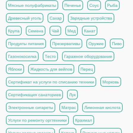
Мясные полуфабрикаты
Печенье
Соус
Рыба
Древесный уголь
Сахар
Зарядные устройства
Крупа
Семена
Чай
Мед
Канат
Продукты питания
Презервативы
Оружие
Пиво
Газонокосилка
Тесто
Гаражное оборудование
Яблоки
Жидкость для вейпов
Перец
Сертификат на услуги по списанию техники
Морковь
Сертификация санаториев
Лук
Электронные сигареты
Матрас
Лимонная кислота
Услуги по ремонту оргтехники
Крахмал
Услуги салона красоты
Кетчуп
Ритуальные услуги