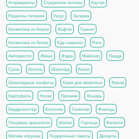
Аттракционы
Сгущенное молоко
Каучук
Рационы питания
Уксус
Затирка
Косметика из Кореи
Вафли
Гранит
Косметика из Китая
Еда навынос
Рапс
Автокресло
Жмых
Фарш
Майонез
Пицца
Суши
Кисель
Шоколад
Какао
Шоколадные конфеты
Корм для животных
Фреза
Картофель
Носки
Пряники
Фонарь
Квадрокоптер
Колготки
Семечки
Фланцы
Пищевые красители
Шапки
Горчица
Фитинги
Мягкие игрушки
Подарочные пакеты
Десерты