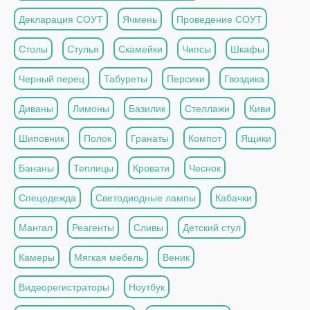
Декларация СОУТ
Ячмень
Проведение СОУТ
Столы
Стулья
Скамейки
Чипсы
Шкафы
Черный перец
Табуреты
Персики
Гвоздика
Диваны
Лимоны
Базилик
Стеллажи
Киви
Шиповник
Полок
Гранаты
Компот
Ящики
Бананы
Теплицы
Кровати
Чеснок
Спецодежда
Светодиодные лампы
Кабачки
Мангал
Реагенты
Сливы
Детский стул
Камеры
Мягкая мебель
Веник
Видеорегистраторы
Ноутбук