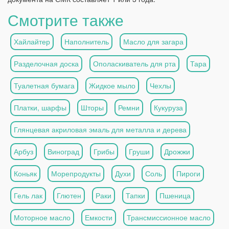
Смотрите также
Хайлайтер
Наполнитель
Масло для загара
Разделочная доска
Ополаскиватель для рта
Тара
Туалетная бумага
Жидкое мыло
Чехлы
Платки, шарфы
Шторы
Ремни
Кукуруза
Глянцевая акриловая эмаль для металла и дерева
Арбуз
Виноград
Грибы
Груши
Дрожжи
Коньяк
Морепродукты
Духи
Соль
Пироги
Гель лак
Глютен
Раки
Тапки
Пшеница
Моторное масло
Емкости
Трансмиссионное масло