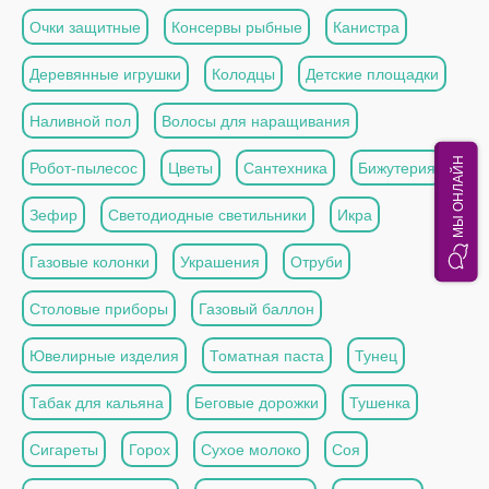
Очки защитные
Консервы рыбные
Канистра
Деревянные игрушки
Колодцы
Детские площадки
Наливной пол
Волосы для наращивания
МЫ ОНЛАЙН
Робот-пылесос
Цветы
Сантехника
Бижутерия
Зефир
Светодиодные светильники
Икра
Газовые колонки
Украшения
Отруби
Столовые приборы
Газовый баллон
Ювелирные изделия
Томатная паста
Тунец
Табак для кальяна
Беговые дорожки
Тушенка
Сигареты
Горох
Сухое молоко
Соя