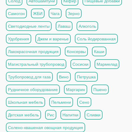
Солод
Автошампуни
Кефир
Пищевые добавки
Самогон
ЖБИ
Чага
Зерно
Светодиодные ленты
Лаваш
Алкоголь
Удобрения
Джем и варенье
Соль йодированная
Лакокрасочная продукция
Консервы
Каши
Магистральный трубопровод
Сосиски
Мармелад
Трубопровод для газа
Вино
Петрушка
Рудничное оборудование
Маргарин
Пшено
Школьная мебель
Пельмени
Сено
Детская мебель
Рис
Напитки
Сливки
Солено-квашеная овощная продукция