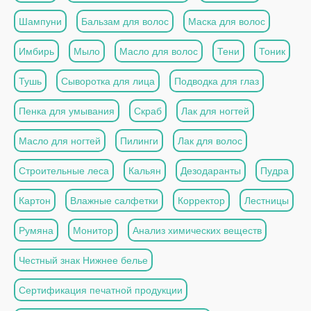
Шампуни
Бальзам для волос
Маска для волос
Имбирь
Мыло
Масло для волос
Тени
Тоник
Тушь
Сыворотка для лица
Подводка для глаз
Пенка для умывания
Скраб
Лак для ногтей
Масло для ногтей
Пилинги
Лак для волос
Строительные леса
Кальян
Дезодаранты
Пудра
Картон
Влажные салфетки
Корректор
Лестницы
Румяна
Монитор
Анализ химических веществ
Честный знак Нижнее белье
Сертификация печатной продукции