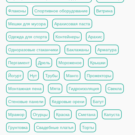
Флаконы
Спортивное оборудование
Витрина
Мешки для мусора
Арахисовая паста
Одежда для спорта
Контейнеры
Арахис
Одноразовые стаканчики
Баклажаны
Арматура
Пергамент
Дрель
Мороженое
Крышки
Йогурт
Нут
Трубы
Манго
Прожекторы
Монтажная пена
Мята
Гидроизоляция
Свекла
Стеновые панели
Кедровые орехи
Батут
Мрамор
Огурцы
Краска
Сметана
Капуста
Грунтовка
Свадебные платья
Торты