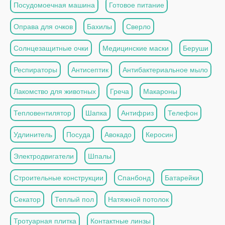
Посудомоечная машина
Готовое питание
Оправа для очков
Бахилы
Сверло
Солнцезащитные очки
Медицинские маски
Беруши
Респираторы
Антисептик
Антибактериальное мыло
Лакомство для животных
Греча
Макароны
Тепловентилятор
Шапка
Антифриз
Телефон
Удлинитель
Посуда
Авокадо
Керосин
Электродвигатели
Шпалы
Строительные конструкции
Спанбонд
Батарейки
Секатор
Теплый пол
Натяжной потолок
Тротуарная плитка
Контактные линзы