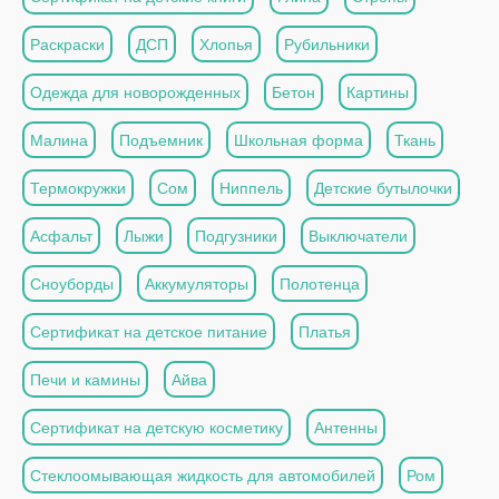
Раскраски
ДСП
Хлопья
Рубильники
Одежда для новорожденных
Бетон
Картины
Малина
Подъемник
Школьная форма
Ткань
Термокружки
Сом
Ниппель
Детские бутылочки
Асфальт
Лыжи
Подгузники
Выключатели
Сноуборды
Аккумуляторы
Полотенца
Сертификат на детское питание
Платья
Печи и камины
Айва
Сертификат на детскую косметику
Антенны
Стеклоомывающая жидкость для автомобилей
Ром