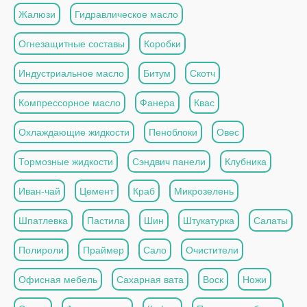
Жалюзи
Гидравлическое масло
Огнезащитные составы
Коробки
Индустриальное масло
Битум
Скотч
Компрессорное масло
Фанера
Квас
Охлаждающие жидкости
Пеноблоки
Овес
Тормозные жидкости
Сэндвич панели
Клубника
Иван-чай
Цемент
Краб
Микрозелень
Шпатлевка
Пастила
Шин
Штукатурка
Салаты
Полироли
Праймер
Сало
Очистители
Офисная мебель
Сахарная вата
Воск
Ножи