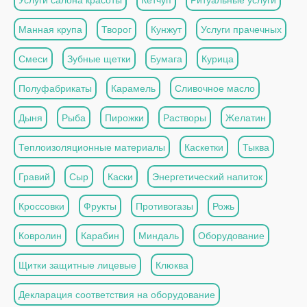
Манная крупа
Творог
Кунжут
Услуги прачечных
Смеси
Зубные щетки
Бумага
Курица
Полуфабрикаты
Карамель
Сливочное масло
Дыня
Рыба
Пирожки
Растворы
Желатин
Теплоизоляционные материалы
Каскетки
Тыква
Гравий
Сыр
Каски
Энергетический напиток
Кроссовки
Фрукты
Противогазы
Рожь
Ковролин
Карабин
Миндаль
Оборудование
Щитки защитные лицевые
Клюква
Декларация соответствия на оборудование