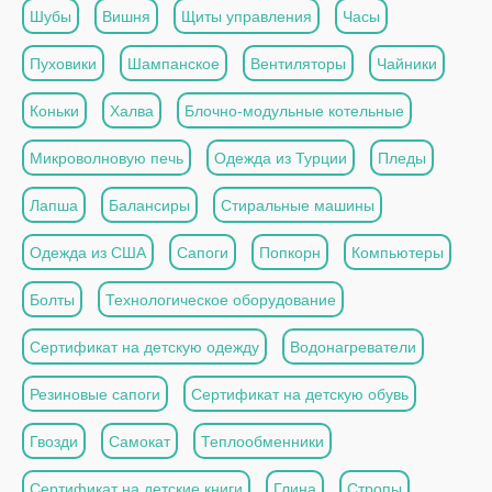
Шубы
Вишня
Щиты управления
Часы
Пуховики
Шампанское
Вентиляторы
Чайники
Коньки
Халва
Блочно-модульные котельные
Микроволновую печь
Одежда из Турции
Пледы
Лапша
Балансиры
Стиральные машины
Одежда из США
Сапоги
Попкорн
Компьютеры
Болты
Технологическое оборудование
Сертификат на детскую одежду
Водонагреватели
Резиновые сапоги
Сертификат на детскую обувь
Гвозди
Самокат
Теплообменники
Сертификат на детские книги
Глина
Стропы