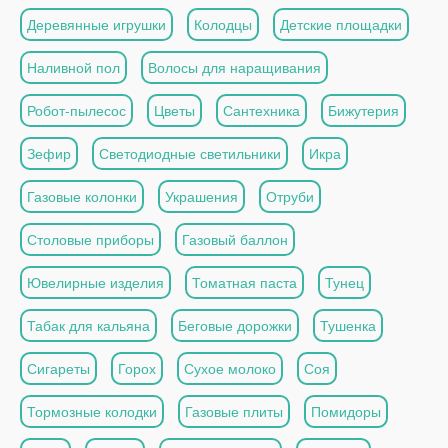
Деревянные игрушки
Колодцы
Детские площадки
Наливной пол
Волосы для наращивания
Робот-пылесос
Цветы
Сантехника
Бижутерия
Зефир
Светодиодные светильники
Икра
Газовые колонки
Украшения
Отруби
Столовые приборы
Газовый баллон
Ювелирные изделия
Томатная паста
Тунец
Табак для кальяна
Беговые дорожки
Тушенка
Сигареты
Горох
Сухое молоко
Соя
Тормозные колодки
Газовые плиты
Помидоры