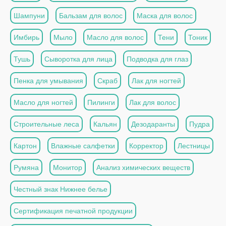
Шампуни
Бальзам для волос
Маска для волос
Имбирь
Мыло
Масло для волос
Тени
Тоник
Тушь
Сыворотка для лица
Подводка для глаз
Пенка для умывания
Скраб
Лак для ногтей
Масло для ногтей
Пилинги
Лак для волос
Строительные леса
Кальян
Дезодаранты
Пудра
Картон
Влажные салфетки
Корректор
Лестницы
Румяна
Монитор
Анализ химических веществ
Честный знак Нижнее белье
Сертификация печатной продукции