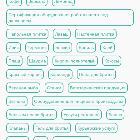
Кофе
Зеркало
Лимонад
Сертификация оборудования работающего под
давлением
Напольная плитка
Лаваш
Настенная плитка
Ирис
Герметик
Бензин
Ваниль
Клей
Плащ
Шаурма
Кирпич полнотелый
Кокосы
Красный кирпич
Кориандр
Пена для бритья
Вяленая рыба
Станки
Вегетарианская продукция
Ветчина
Оборудование для пищевого производства
Бальзам после бритья
Услуги ресторана
Лапша
Клапаны
Гель для бритья
Курьерские услуги