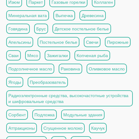
Изюм
Паркет
Газовые горелки
Коллаген
Минеральная вата
Выпечка
Древесина
Говядина
Брус
Детское постельное белье
Апельсины
Постельное белье
Свечи
Пирожные
Сваи
Мясо
Зажигалки
Копченая рыба
Подсолнечное масло
Раковина
Оливковое масло
Ягоды
Преобразователь
Радиоэлектронные средства, высокочастотные устройства
и шифровальные средства
Сорбент
Подложка
Модульные здания
Аттракционы
Сгущенное молоко
Каучук