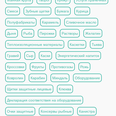
Смеси
Зубные щетки
Бумага
Курица
Полуфабрикаты
Карамель
Сливочное масло
Дыня
Рыба
Пирожки
Растворы
Желатин
Теплоизоляционные материалы
Каскетки
Тыква
Гравий
Сыр
Каски
Энергетический напиток
Кроссовки
Фрукты
Противогазы
Рожь
Ковролин
Карабин
Миндаль
Оборудование
Щитки защитные лицевые
Клюква
Декларация соответствия на оборудование
Очки защитные
Консервы рыбные
Канистра