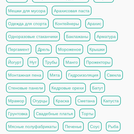
Мешки для мусора
Арахисовая паста
Одежда для спорта
Контейнеры
Арахис
Одноразовые стаканчики
Баклажаны
Арматура
Пергамент
Дрель
Мороженое
Крышки
Йогурт
Нут
Трубы
Манго
Прожекторы
Монтажная пена
Мята
Гидроизоляция
Свекла
Стеновые панели
Кедровые орехи
Батут
Мрамор
Огурцы
Краска
Сметана
Капуста
Грунтовка
Свадебные платья
Торты
Мясные полуфабрикаты
Печенье
Соус
Рыба