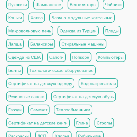
Пуховики
Шампанское
Вентиляторы
Чайники
Коньки
Халва
Блочно-модульные котельные
Микроволновую печь
Одежда из Турции
Пледы
Лапша
Балансиры
Стиральные машины
Одежда из США
Сапоги
Попкорн
Компьютеры
Болты
Технологическое оборудование
Сертификат на детскую одежду
Водонагреватели
Резиновые сапоги
Сертификат на детскую обувь
Гвозди
Самокат
Теплообменники
Сертификат на детские книги
Глина
Стропы
Раскраски
ДСП
Хлопья
Рубильники