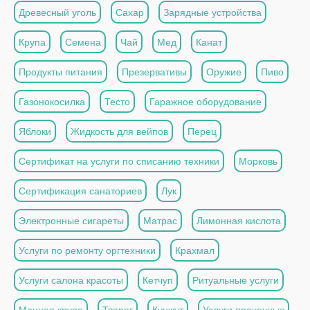
Древесный уголь
Сахар
Зарядные устройства
Крупа
Семена
Чай
Мед
Канат
Продукты питания
Презервативы
Оружие
Пиво
Газонокосилка
Тесто
Гаражное оборудование
Яблоки
Жидкость для вейпов
Перец
Сертификат на услуги по списанию техники
Морковь
Сертификация санаториев
Лук
Электронные сигареты
Матрас
Лимонная кислота
Услуги по ремонту оргтехники
Крахмал
Услуги салона красоты
Кетчуп
Ритуальные услуги
Манная крупа
Творог
Кунжут
Услуги прачечных