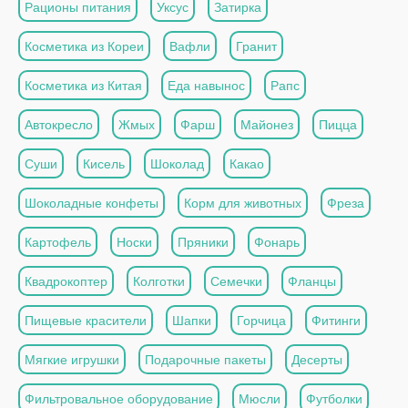
Рационы питания
Уксус
Затирка
Косметика из Кореи
Вафли
Гранит
Косметика из Китая
Еда навынос
Рапс
Автокресло
Жмых
Фарш
Майонез
Пицца
Суши
Кисель
Шоколад
Какао
Шоколадные конфеты
Корм для животных
Фреза
Картофель
Носки
Пряники
Фонарь
Квадрокоптер
Колготки
Семечки
Фланцы
Пищевые красители
Шапки
Горчица
Фитинги
Мягкие игрушки
Подарочные пакеты
Десерты
Фильтровальное оборудование
Мюсли
Футболки