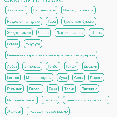
Хайлайтер
Наполнитель
Масло для загара
Разделочная доска
Тара
Туалетная бумага
Жидкое мыло
Чехлы
Платки, шарфы
Шторы
Ремни
Кукуруза
Глянцевая акриловая эмаль для металла и дерева
Арбуз
Виноград
Грибы
Груши
Дрожжи
Коньяк
Морепродукты
Духи
Соль
Пироги
Гель лак
Глютен
Раки
Тапки
Пшеница
Моторное масло
Емкости
Трансмиссионное масло
Жалюзи
Гидравлическое масло