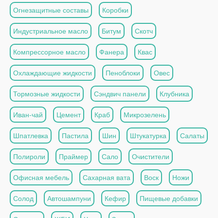
Огнезащитные составы
Коробки
Индустриальное масло
Битум
Скотч
Компрессорное масло
Фанера
Квас
Охлаждающие жидкости
Пеноблоки
Овес
Тормозные жидкости
Сэндвич панели
Клубника
Иван-чай
Цемент
Краб
Микрозелень
Шпатлевка
Пастила
Шин
Штукатурка
Салаты
Полироли
Праймер
Сало
Очистители
Офисная мебель
Сахарная вата
Воск
Ножи
Солод
Автошампуни
Кефир
Пищевые добавки