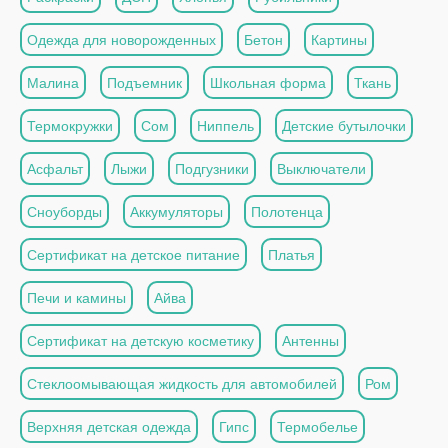
Одежда для новорожденных
Бетон
Картины
Малина
Подъемник
Школьная форма
Ткань
Термокружки
Сом
Ниппель
Детские бутылочки
Асфальт
Лыжи
Подгузники
Выключатели
Сноуборды
Аккумуляторы
Полотенца
Сертификат на детское питание
Платья
Печи и камины
Айва
Сертификат на детскую косметику
Антенны
Стеклоомывающая жидкость для автомобилей
Ром
Верхняя детская одежда
Гипс
Термобелье