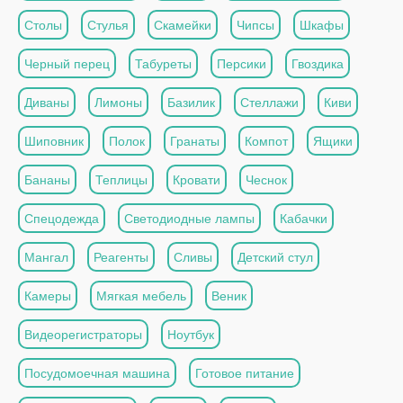
Столы
Стулья
Скамейки
Чипсы
Шкафы
Черный перец
Табуреты
Персики
Гвоздика
Диваны
Лимоны
Базилик
Стеллажи
Киви
Шиповник
Полок
Гранаты
Компот
Ящики
Бананы
Теплицы
Кровати
Чеснок
Спецодежда
Светодиодные лампы
Кабачки
Мангал
Реагенты
Сливы
Детский стул
Камеры
Мягкая мебель
Веник
Видеорегистраторы
Ноутбук
Посудомоечная машина
Готовое питание