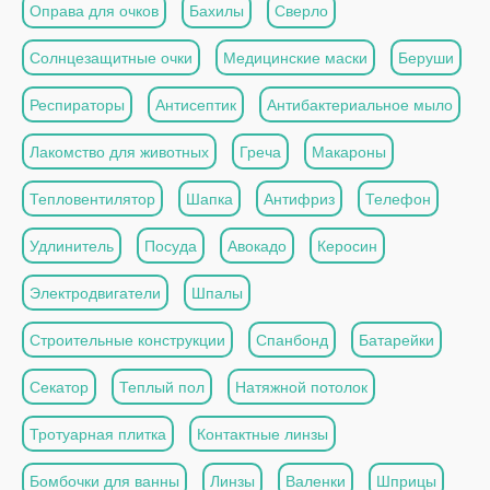
Оправа для очков
Бахилы
Сверло
Солнцезащитные очки
Медицинские маски
Беруши
Респираторы
Антисептик
Антибактериальное мыло
Лакомство для животных
Греча
Макароны
Тепловентилятор
Шапка
Антифриз
Телефон
Удлинитель
Посуда
Авокадо
Керосин
Электродвигатели
Шпалы
Строительные конструкции
Спанбонд
Батарейки
Секатор
Теплый пол
Натяжной потолок
Тротуарная плитка
Контактные линзы
Бомбочки для ванны
Линзы
Валенки
Шприцы