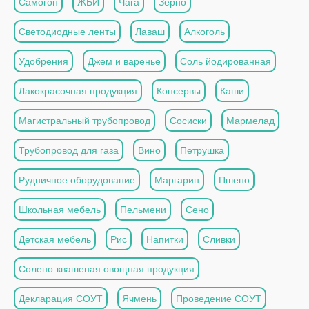
Самогон
ЖБИ
Чага
Зерно
Светодиодные ленты
Лаваш
Алкоголь
Удобрения
Джем и варенье
Соль йодированная
Лакокрасочная продукция
Консервы
Каши
Магистральный трубопровод
Сосиски
Мармелад
Трубопровод для газа
Вино
Петрушка
Рудничное оборудование
Маргарин
Пшено
Школьная мебель
Пельмени
Сено
Детская мебель
Рис
Напитки
Сливки
Солено-квашеная овощная продукция
Декларация СОУТ
Ячмень
Проведение СОУТ