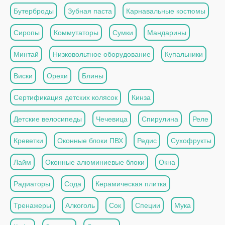
Бутерброды
Зубная паста
Карнавальные костюмы
Сиропы
Коммутаторы
Сумки
Мандарины
Минтай
Низковольтное оборудование
Купальники
Виски
Орехи
Блины
Сертификация детских колясок
Кинза
Детские велосипеды
Чечевица
Спирулина
Реле
Креветки
Оконные блоки ПВХ
Редис
Сухофрукты
Лайм
Оконные алюминиевые блоки
Окна
Радиаторы
Сода
Керамическая плитка
Тренажеры
Алкоголь
Сок
Специи
Мука