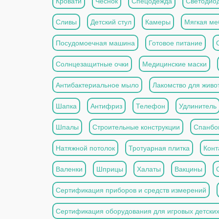
Кровати
Чеснок
Спецодежда
Светодио
Сливы
Детский стул
Камеры
Мягкая ме
Посудомоечная машина
Готовое питание
Солнцезащитные очки
Медицинские маски
Антибактериальное мыло
Лакомство для живо
Шапка
Антифриз
Телефон
Удлинитель
Шпалы
Строительные конструкции
Спанбо
Натяжной потолок
Тротуарная плитка
Конт
Валенки
Шприцы
Халаты
Вакцины
Сертификация приборов и средств измерений
Сертификация оборудования для игровых детски