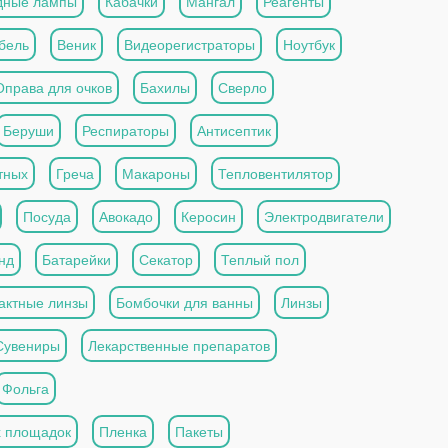
дные лампы
Кабачки
Мангал
Реагенты
бель
Веник
Видеорегистраторы
Ноутбук
Оправа для очков
Бахилы
Сверло
Беруши
Респираторы
Антисептик
тных
Греча
Макароны
Тепловентилятор
Посуда
Авокадо
Керосин
Электродвигатели
нд
Батарейки
Секатор
Теплый пол
актные линзы
Бомбочки для ванны
Линзы
Сувениры
Лекарственные препаратов
Фольга
х площадок
Пленка
Пакеты