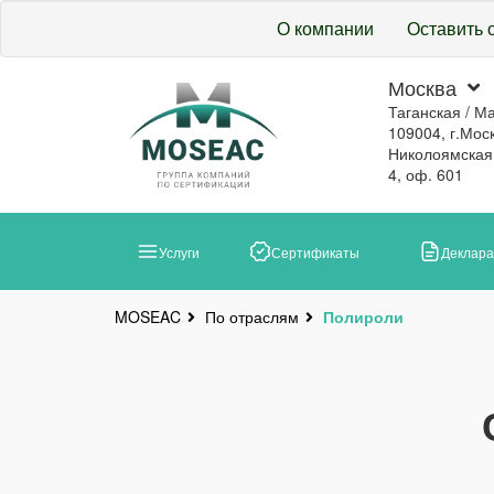
О компании
Оставить 
Москва
Таганская / М
109004, г.Моск
Николоямская, 
4, оф. 601
Услуги
Сертификаты
Деклар
По отраслям
Полироли
MOSEAC