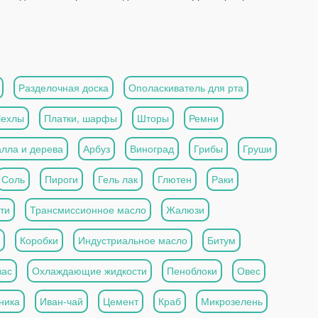
Разделочная доска
Ополаскиватель для рта
Чехлы
Платки, шарфы
Шторы
Ремни
алла и дерева
Арбуз
Виноград
Грибы
Груши
Соль
Пироги
Гель лак
Глютен
Раки
ти
Трансмиссионное масло
Жалюзи
Коробки
Индустриальное масло
Битум
вас
Охлаждающие жидкости
Пеноблоки
Овес
ника
Иван-чай
Цемент
Краб
Микрозелень