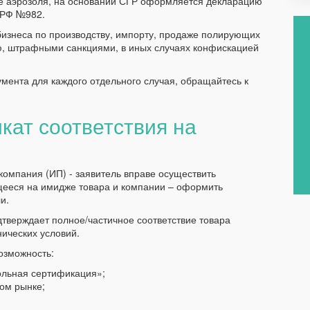
де аэрозоля, на основании СГР оформляется декларацию
 РФ №982.
бизнеса по производству, импорту, продаже полирующих
ю, штрафными санкциями, в иных случаях конфискацией
мента для каждого отдельного случая, обращайтесь к
кат соответствия на
омпания (ИП) - заявитель вправе осуществить
щееся на имидже товара и компании – оформить
и.
тверждает полное/частичное соответствие товара
ических условий.
озможность:
ольная сертификация»;
ном рынке;