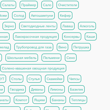
Салаты
Праймер
Сало
Очистители
Ножи
Солод
Автошампуни
Кефир
Зерно
Светодиодные ленты
Лаваш
Алкоголь
анная
Лакокрасочная продукция
Консервы
Каши
мелад
Трубопровод для газа
Вино
Петрушка
о
Школьная мебель
Пельмени
Сено
Солено-квашеная овощная продукция
ОУТ
Столы
Стулья
Скамейки
Чипсы
ки
Гвоздика
Диваны
Лимоны
Базилик
анаты
Компот
Ящики
Бананы
Теплицы