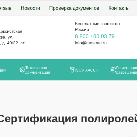
отзыв
Новости
Проверка документов
Контакты
Бесплатные звонки по
России
арксистская
8 800 100 03 79
ва, ул.
д. 40/22, ст.
info@moseac.ru
Техническая
Регистраци
ации
ISO и ХАССП
документация
разрешени
Сертификация полироле