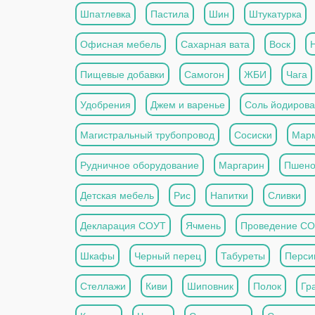
Шпатлевка
Пастила
Шин
Штукатурка
Офисная мебель
Сахарная вата
Воск
Пищевые добавки
Самогон
ЖБИ
Чага
Удобрения
Джем и варенье
Соль йодиров
Магистральный трубопровод
Сосиски
Мар
Рудничное оборудование
Маргарин
Пшен
Детская мебель
Рис
Напитки
Сливки
Декларация СОУТ
Ячмень
Проведение С
Шкафы
Черный перец
Табуреты
Перси
Стеллажи
Киви
Шиповник
Полок
Гр