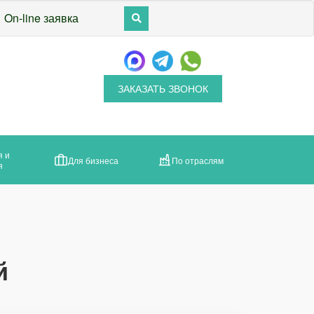
On-line заявка
ЗАКАЗАТЬ ЗВОНОК
я и
Для бизнеса
По отраслям
я
й