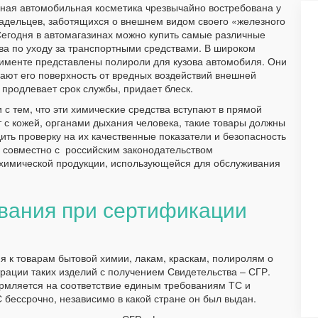
ная автомобильная косметика чрезвычайно востребована у
адельцев, заботящихся о внешнем видом своего «железного
Сегодня в автомагазинах можно купить самые различные
ва по уходу за транспортными средствами. В широком
именте представлены полироли для кузова автомобиля. Они
ют его поверхность от вредных воздействий внешней
 продлевает срок службы, придает блеск.
и с тем, что эти химические средства вступают в прямой
т с кожей, органами дыхания человека, такие товары должны
ить проверку на их качественные показатели и безопасность
 совместно с российским законодательством
 химической продукции, использующейся для обслуживания
вания при сертификации
 к товарам бытовой химии, лакам, краскам, полиролям о
рации таких изделий с получением Свидетельства – СГР.
рмляется на соответствие единым требованиям ТС и
С бессрочно, независимо в какой стране он был выдан.