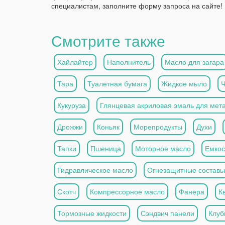
специалистам, заполните форму запроса на сайте!
Смотрите также
Хайлайтер
Наполнитель
Масло для загара
Тара
Туалетная бумага
Жидкое мыло
Кукуруза
Глянцевая акриловая эмаль для мет
Дрожжи
Коньяк
Морепродукты
Духи
Тапки
Пшеница
Моторное масло
Емкос
Гидравлическое масло
Огнезащитные составы
Скотч
Компрессорное масло
Фанера
К
Тормозные жидкости
Сэндвич панели
Клуб