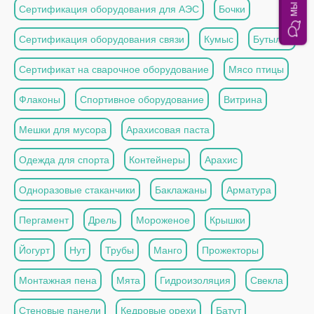
Сертификация оборудования для АЭС
Бочки
Сертификация оборудования связи
Кумыс
Бутылки
Сертификат на сварочное оборудование
Мясо птицы
Флаконы
Спортивное оборудование
Витрина
Мешки для мусора
Арахисовая паста
Одежда для спорта
Контейнеры
Арахис
Одноразовые стаканчики
Баклажаны
Арматура
Пергамент
Дрель
Мороженое
Крышки
Йогурт
Нут
Трубы
Манго
Прожекторы
Монтажная пена
Мята
Гидроизоляция
Свекла
Стеновые панели
Кедровые орехи
Батут