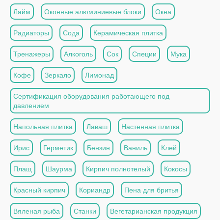
Лайм
Оконные алюминиевые блоки
Окна
Радиаторы
Сода
Керамическая плитка
Тренажеры
Алкоголь
Сок
Специи
Мука
Кофе
Зеркало
Лимонад
Сертификация оборудования работающего под
давлением
Напольная плитка
Лаваш
Настенная плитка
Ирис
Герметик
Бензин
Ваниль
Клей
Плащ
Шаурма
Кирпич полнотелый
Кокосы
Красный кирпич
Кориандр
Пена для бритья
Вяленая рыба
Станки
Вегетарианская продукция