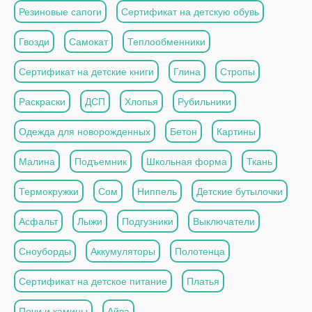
Резиновые сапоги
Сертификат на детскую обувь
Гвозди
Самокат
Теплообменники
Сертификат на детские книги
Глина
Стропы
Раскраски
ДСП
Хлопья
Рубильники
Одежда для новорожденных
Бетон
Картины
Малина
Подъемник
Школьная форма
Ткань
Термокружки
Сом
Ниппель
Детские бутылочки
Асфальт
Лыжи
Подгузники
Выключатели
Сноуборды
Аккумуляторы
Полотенца
Сертификат на детское питание
Платья
Печи и камины
Айва