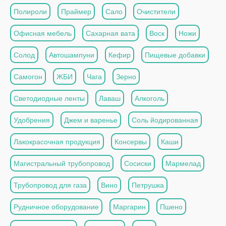
Полироли
Праймер
Сало
Очистители
Офисная мебель
Сахарная вата
Воск
Ножи
Солод
Автошампуни
Кефир
Пищевые добавки
Самогон
ЖБИ
Чага
Зерно
Светодиодные ленты
Лаваш
Алкоголь
Удобрения
Джем и варенье
Соль йодированная
Лакокрасочная продукция
Консервы
Каши
Магистральный трубопровод
Сосиски
Мармелад
Трубопровод для газа
Вино
Петрушка
Рудничное оборудование
Маргарин
Пшено