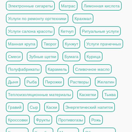
Электронные сигареты
Матрас
Лимонная кислота
Услуги по ремонту оргтехники
Крахмал
Услуги салона красоты
Кетчуп
Ритуальные услуги
Манная крупа
Творог
Кунжут
Услуги прачечных
Смеси
Зубные щетки
Бумага
Курица
Полуфабрикаты
Карамель
Сливочное масло
Дыня
Рыба
Пирожки
Растворы
Желатин
Теплоизоляционные материалы
Каскетки
Тыква
Гравий
Сыр
Каски
Энергетический напиток
Кроссовки
Фрукты
Противогазы
Рожь