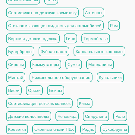
Сертификат на детскую косметику
Антенны
Стеклоомывающая жидкость для автомобилей
Ром
Верхняя детская одежда
Гипс
Термобелье
Бутерброды
Зубная паста
Карнавальные костюмы
Сиропы
Коммутаторы
Сумки
Мандарины
Минтай
Низковольтное оборудование
Купальники
Виски
Орехи
Блины
Сертификация детских колясок
Кинза
Детские велосипеды
Чечевица
Спирулина
Реле
Креветки
Оконные блоки ПВХ
Редис
Сухофрукты