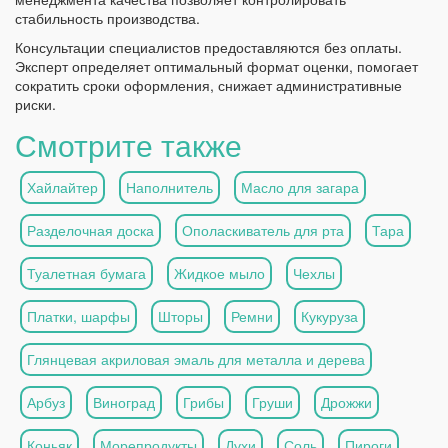
стабильность производства.
Консультации специалистов предоставляются без оплаты.
Эксперт определяет оптимальный формат оценки, помогает
сократить сроки оформления, снижает административные
риски.
Смотрите также
Хайлайтер
Наполнитель
Масло для загара
Разделочная доска
Ополаскиватель для рта
Тара
Туалетная бумага
Жидкое мыло
Чехлы
Платки, шарфы
Шторы
Ремни
Кукуруза
Глянцевая акриловая эмаль для металла и дерева
Арбуз
Виноград
Грибы
Груши
Дрожжи
Коньяк
Морепродукты
Духи
Соль
Пироги