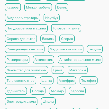
Камеры
Мягкая мебель
Веник
Видеорегистраторы
Ноутбук
Посудомоечная машина
Готовое питание
Оправа для очков
Бахилы
Сверло
Солнцезащитные очки
Медицинские маски
Беруши
Респираторы
Антисептик
Антибактериальное мыло
Лакомство для животных
Греча
Макароны
Тепловентилятор
Шапка
Антифриз
Телефон
Удлинитель
Посуда
Авокадо
Керосин
Электродвигатели
Шпалы