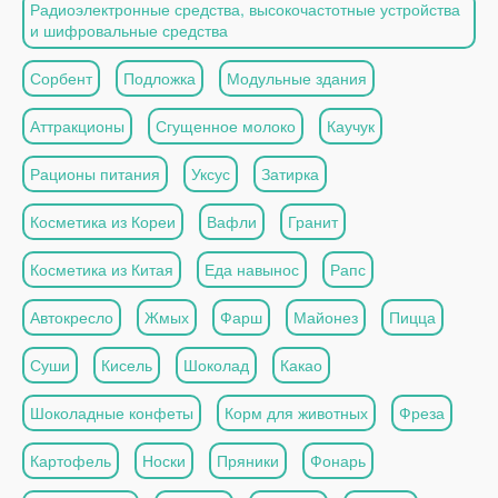
Радиоэлектронные средства, высокочастотные устройства
и шифровальные средства
Сорбент
Подложка
Модульные здания
Аттракционы
Сгущенное молоко
Каучук
Рационы питания
Уксус
Затирка
Косметика из Кореи
Вафли
Гранит
Косметика из Китая
Еда навынос
Рапс
Автокресло
Жмых
Фарш
Майонез
Пицца
Суши
Кисель
Шоколад
Какао
Шоколадные конфеты
Корм для животных
Фреза
Картофель
Носки
Пряники
Фонарь