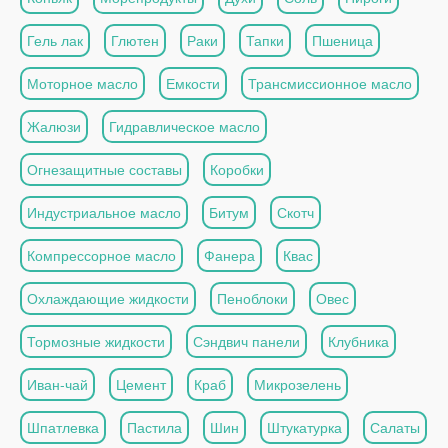
Гель лак
Глютен
Раки
Тапки
Пшеница
Моторное масло
Емкости
Трансмиссионное масло
Жалюзи
Гидравлическое масло
Огнезащитные составы
Коробки
Индустриальное масло
Битум
Скотч
Компрессорное масло
Фанера
Квас
Охлаждающие жидкости
Пеноблоки
Овес
Тормозные жидкости
Сэндвич панели
Клубника
Иван-чай
Цемент
Краб
Микрозелень
Шпатлевка
Пастила
Шин
Штукатурка
Салаты