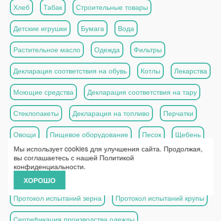
Хлеб
Табак
Строительные товары
Детские игрушки
Бумага
Вода
Растительное масло
Одежда
Фильтры
Декларация соответствия на обувь
Котлы
Лекарства
Моющие средства
Декларация соответствия на тару
Стеклопакеты
Декларация на топливо
Перчатки
Овощи
Пищевое оборудование
Песок
Щебень
Мы использует cookies для улучшения сайта. Продолжая,
Декларация соответствия на эмаль
Двери
вы соглашаетесь с нашей
Политикой
конфиденциальности
.
Дорожная техника
Сталь
ХОРОШО
Протокол испытаний зерна
Протокол испытаний крупы
Сертификация производства одежды