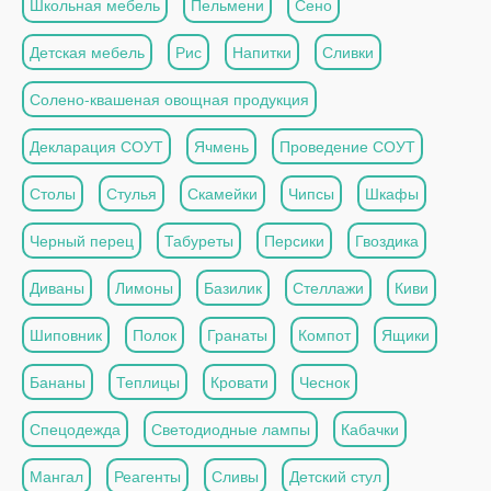
Школьная мебель
Пельмени
Сено
Детская мебель
Рис
Напитки
Сливки
Солено-квашеная овощная продукция
Декларация СОУТ
Ячмень
Проведение СОУТ
Столы
Стулья
Скамейки
Чипсы
Шкафы
Черный перец
Табуреты
Персики
Гвоздика
Диваны
Лимоны
Базилик
Стеллажи
Киви
Шиповник
Полок
Гранаты
Компот
Ящики
Бананы
Теплицы
Кровати
Чеснок
Спецодежда
Светодиодные лампы
Кабачки
Мангал
Реагенты
Сливы
Детский стул