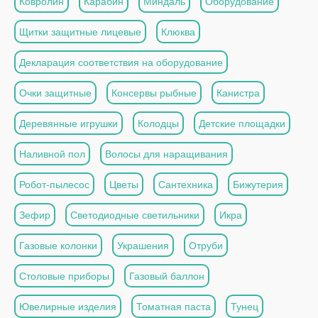
Ковролин
Карабин
Миндаль
Оборудование
Щитки защитные лицевые
Клюква
Декларация соответствия на оборудование
Очки защитные
Консервы рыбные
Канистра
Деревянные игрушки
Колодцы
Детские площадки
Наливной пол
Волосы для наращивания
Робот-пылесос
Цветы
Сантехника
Бижутерия
Зефир
Светодиодные светильники
Икра
Газовые колонки
Украшения
Отруби
Столовые приборы
Газовый баллон
Ювелирные изделия
Томатная паста
Тунец