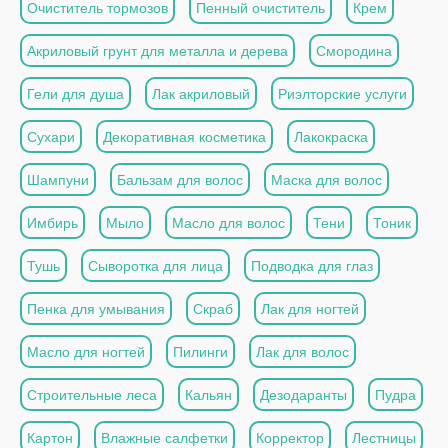
Очиститель тормозов
Пенный очиститель
Крем
Акриловый грунт для металла и дерева
Смородина
Гели для душа
Лак акриловый
Риэлторские услуги
Сухари
Декоративная косметика
Лакокраска
Шампуни
Бальзам для волос
Маска для волос
Имбирь
Мыло
Масло для волос
Тени
Тоник
Тушь
Сыворотка для лица
Подводка для глаз
Пенка для умывания
Скраб
Лак для ногтей
Масло для ногтей
Пилинги
Лак для волос
Строительные леса
Кальян
Дезодаранты
Пудра
Картон
Влажные салфетки
Корректор
Лестницы