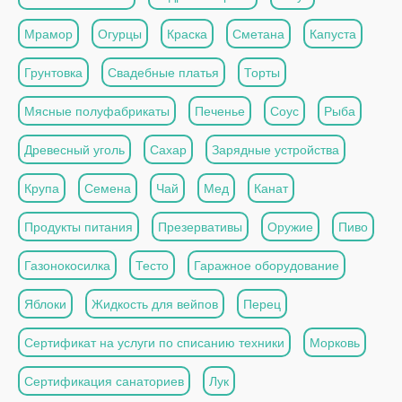
Мрамор
Огурцы
Краска
Сметана
Капуста
Грунтовка
Свадебные платья
Торты
Мясные полуфабрикаты
Печенье
Соус
Рыба
Древесный уголь
Сахар
Зарядные устройства
Крупа
Семена
Чай
Мед
Канат
Продукты питания
Презервативы
Оружие
Пиво
Газонокосилка
Тесто
Гаражное оборудование
Яблоки
Жидкость для вейпов
Перец
Сертификат на услуги по списанию техники
Морковь
Сертификация санаториев
Лук