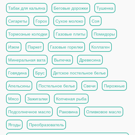
Табак для кальяна
Беговые дорожки
Тушенка
Сигареты
Горох
Сухое молоко
Соя
Тормозные колодки
Газовые плиты
Помидоры
Изюм
Паркет
Газовые горелки
Коллаген
Минеральная вата
Выпечка
Древесина
Говядина
Брус
Детское постельное белье
Апельсины
Постельное белье
Свечи
Пирожные
Мясо
Зажигалки
Копченая рыба
Подсолнечное масло
Раковина
Оливковое масло
Ягоды
Преобразователь