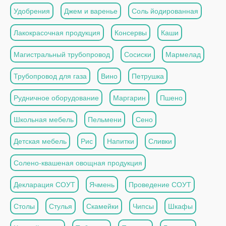
Удобрения
Джем и варенье
Соль йодированная
Лакокрасочная продукция
Консервы
Каши
Магистральный трубопровод
Сосиски
Мармелад
Трубопровод для газа
Вино
Петрушка
Рудничное оборудование
Маргарин
Пшено
Школьная мебель
Пельмени
Сено
Детская мебель
Рис
Напитки
Сливки
Солено-квашеная овощная продукция
Декларация СОУТ
Ячмень
Проведение СОУТ
Столы
Стулья
Скамейки
Чипсы
Шкафы