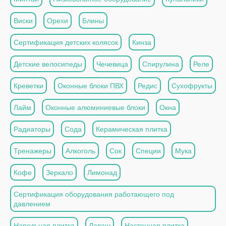
Виски
Орехи
Блины
Сертификация детских колясок
Кинза
Детские велосипеды
Чечевица
Спирулина
Реле
Креветки
Оконные блоки ПВХ
Редис
Сухофрукты
Лайм
Оконные алюминиевые блоки
Окна
Радиаторы
Сода
Керамическая плитка
Тренажеры
Алкоголь
Сок
Специи
Мука
Кофе
Зеркало
Лимонад
Сертификация оборудования работающего под
давлением
Напольная плитка
Лаваш
Настенная плитка