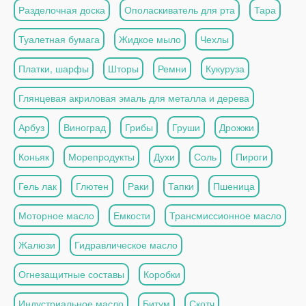
Разделочная доска
Ополаскиватель для рта
Тара
Туалетная бумага
Жидкое мыло
Чехлы
Платки, шарфы
Шторы
Ремни
Кукуруза
Глянцевая акриловая эмаль для металла и дерева
Арбуз
Виноград
Грибы
Груши
Дрожжи
Коньяк
Морепродукты
Духи
Соль
Пироги
Гель лак
Глютен
Раки
Тапки
Пшеница
Моторное масло
Емкости
Трансмиссионное масло
Жалюзи
Гидравлическое масло
Огнезащитные составы
Коробки
Индустриальное масло
Битум
Скотч