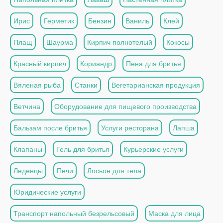
Ирис
Герметик
Бензин
Ваниль
Клей
Плащ
Шаурма
Кирпич полнотелый
Кокосы
Красный кирпич
Кориандр
Пена для бритья
Вяленая рыба
Станки
Вегетарианская продукция
Ветчина
Оборудование для пищевого производства
Бальзам после бритья
Услуги ресторана
Лапша
Клапаны
Гель для бритья
Курьерские услуги
Леденцы
Печи
Лосьон для тела
Юридические услуги
Транспорт напольный безрельсовый
Маска для лица