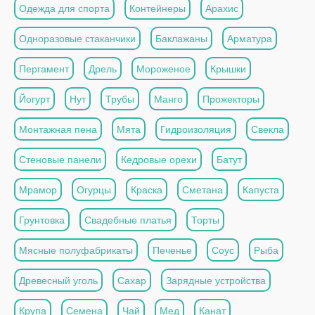
Одежда для спорта
Контейнеры
Арахис
Одноразовые стаканчики
Баклажаны
Арматура
Пергамент
Дрель
Мороженое
Крышки
Йогурт
Нут
Трубы
Манго
Прожекторы
Монтажная пена
Мята
Гидроизоляция
Свекла
Стеновые панели
Кедровые орехи
Батут
Мрамор
Огурцы
Краска
Сметана
Капуста
Грунтовка
Свадебные платья
Торты
Мясные полуфабрикаты
Печенье
Соус
Рыба
Древесный уголь
Сахар
Зарядные устройства
Крупа
Семена
Чай
Мед
Канат