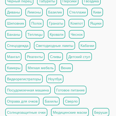
Черный перец
Табуреты
Персики
Гвоздика
Диваны
Лимоны
Базилик
Стеллажи
Киви
Шиповник
Полок
Гранаты
Компот
Ящики
Бананы
Теплицы
Кровати
Чеснок
Спецодежда
Светодиодные лампы
Кабачки
Мангал
Реагенты
Сливы
Детский стул
Камеры
Мягкая мебель
Веник
Видеорегистраторы
Ноутбук
Посудомоечная машина
Готовое питание
Оправа для очков
Бахилы
Сверло
Солнцезащитные очки
Медицинские маски
Беруши