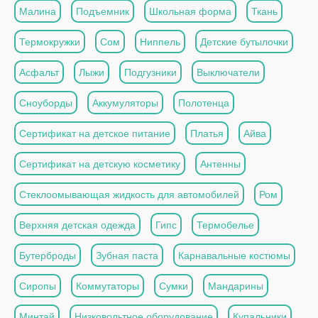
Малина
Подъемник
Школьная форма
Ткань
Термокружки
Сом
Ниппель
Детские бутылочки
Асфальт
Лыжи
Подгузники
Выключатели
Сноуборды
Аккумуляторы
Полотенца
Сертификат на детское питание
Платья
Айва
Сертификат на детскую косметику
Антенны
Стеклоомывающая жидкость для автомобилей
Ром
Верхняя детская одежда
Гипс
Термобелье
Бутерброды
Зубная паста
Карнавальные костюмы
Сиропы
Коммутаторы
Сумки
Мандарины
Минтай
Низковольтное оборудование
Купальники