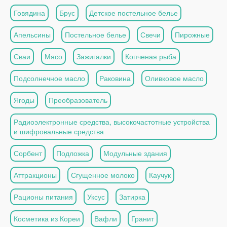
Говядина
Брус
Детское постельное белье
Апельсины
Постельное белье
Свечи
Пирожные
Сваи
Мясо
Зажигалки
Копченая рыба
Подсолнечное масло
Раковина
Оливковое масло
Ягоды
Преобразователь
Радиоэлектронные средства, высокочастотные устройства
и шифровальные средства
Сорбент
Подложка
Модульные здания
Аттракционы
Сгущенное молоко
Каучук
Рационы питания
Уксус
Затирка
Косметика из Кореи
Вафли
Гранит