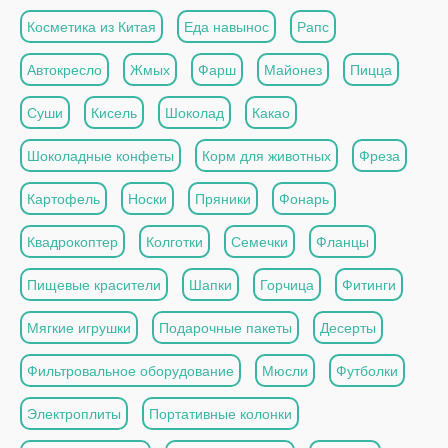
Косметика из Китая
Еда навынос
Рапс
Автокресло
Жмых
Фарш
Майонез
Пицца
Суши
Кисель
Шоколад
Какао
Шоколадные конфеты
Корм для животных
Фреза
Картофель
Носки
Пряники
Фонарь
Квадрокоптер
Колготки
Семечки
Фланцы
Пищевые красители
Шапки
Горчица
Фитинги
Мягкие игрушки
Подарочные пакеты
Десерты
Фильтровальное оборудование
Мюсли
Футболки
Электроплиты
Портативные колонки