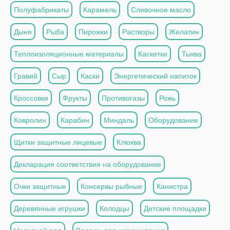
Полуфабрикаты
Карамель
Сливочное масло
Дыня
Рыба
Пирожки
Растворы
Желатин
Теплоизоляционные материалы
Каскетки
Тыква
Гравий
Сыр
Каски
Энергетический напиток
Кроссовки
Фрукты
Противогазы
Рожь
Ковролин
Карабин
Миндаль
Оборудование
Щитки защитные лицевые
Клюква
Декларация соответствия на оборудование
Очки защитные
Консервы рыбные
Канистра
Деревянные игрушки
Колодцы
Детские площадки