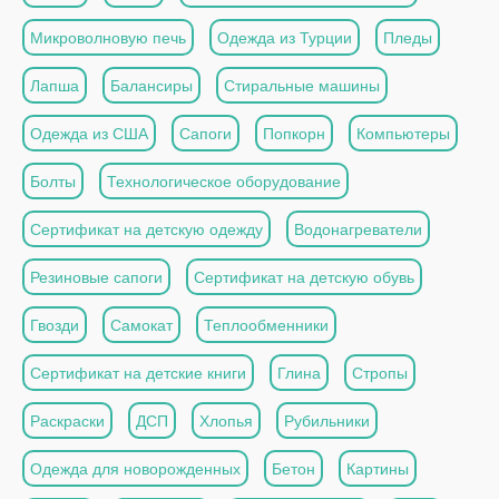
Микроволновую печь
Одежда из Турции
Пледы
Лапша
Балансиры
Стиральные машины
Одежда из США
Сапоги
Попкорн
Компьютеры
Болты
Технологическое оборудование
Сертификат на детскую одежду
Водонагреватели
Резиновые сапоги
Сертификат на детскую обувь
Гвозди
Самокат
Теплообменники
Сертификат на детские книги
Глина
Стропы
Раскраски
ДСП
Хлопья
Рубильники
Одежда для новорожденных
Бетон
Картины