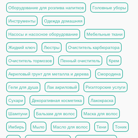
Оборудование для розлива напитков
Головные уборы
Инструменты
Одежда домашняя
Насосы и насосное оборудование
Мебельные ткани
Жидкий ключ
Люстры
Очиститель карбюратора
Очиститель тормозов
Пенный очиститель
Крем
Акриловый грунт для металла и дерева
Смородина
Гели для душа
Лак акриловый
Риэлторские услуги
Сухари
Декоративная косметика
Лакокраска
Шампуни
Бальзам для волос
Маска для волос
Имбирь
Мыло
Масло для волос
Тени
Тоник