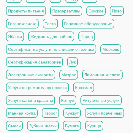
Продукты питания
Презервативы
Оружие
Пиво
Газонокосилка
Тесто
Гаражное оборудование
Яблоки
Жидкость для вейпов
Перец
Сертификат на услуги по списанию техники
Морковь
Сертификация санаториев
Лук
Электронные сигареты
Матрас
Лимонная кислота
Услуги по ремонту оргтехники
Крахмал
Услуги салона красоты
Кетчуп
Ритуальные услуги
Манная крупа
Творог
Кунжут
Услуги прачечных
Смеси
Зубные щетки
Бумага
Курица