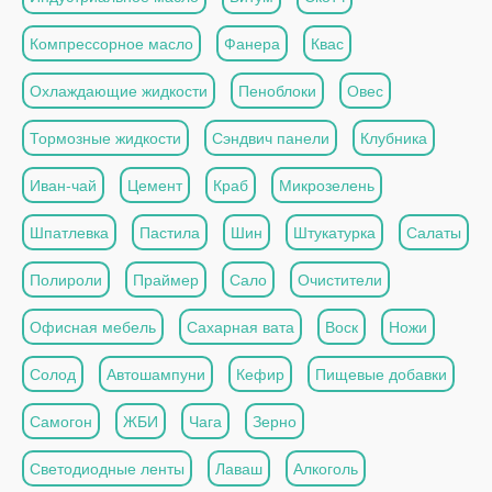
Компрессорное масло
Фанера
Квас
Охлаждающие жидкости
Пеноблоки
Овес
Тормозные жидкости
Сэндвич панели
Клубника
Иван-чай
Цемент
Краб
Микрозелень
Шпатлевка
Пастила
Шин
Штукатурка
Салаты
Полироли
Праймер
Сало
Очистители
Офисная мебель
Сахарная вата
Воск
Ножи
Солод
Автошампуни
Кефир
Пищевые добавки
Самогон
ЖБИ
Чага
Зерно
Светодиодные ленты
Лаваш
Алкоголь