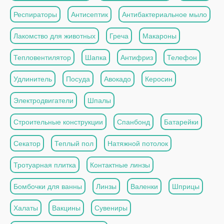
Респираторы
Антисептик
Антибактериальное мыло
Лакомство для животных
Греча
Макароны
Тепловентилятор
Шапка
Антифриз
Телефон
Удлинитель
Посуда
Авокадо
Керосин
Электродвигатели
Шпалы
Строительные конструкции
Спанбонд
Батарейки
Секатор
Теплый пол
Натяжной потолок
Тротуарная плитка
Контактные линзы
Бомбочки для ванны
Линзы
Валенки
Шприцы
Халаты
Вакцины
Сувениры