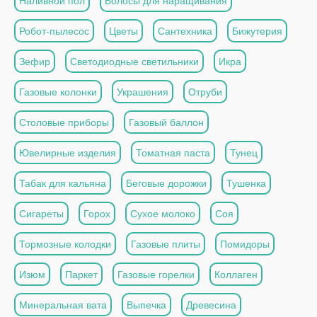
Наливной пол
Волосы для наращивания
Робот-пылесос
Цветы
Сантехника
Бижутерия
Зефир
Светодиодные светильники
Икра
Газовые колонки
Украшения
Отруби
Столовые приборы
Газовый баллон
Ювелирные изделия
Томатная паста
Тунец
Табак для кальяна
Беговые дорожки
Тушенка
Сигареты
Горох
Сухое молоко
Соя
Тормозные колодки
Газовые плиты
Помидоры
Изюм
Паркет
Газовые горелки
Коллаген
Минеральная вата
Выпечка
Древесина