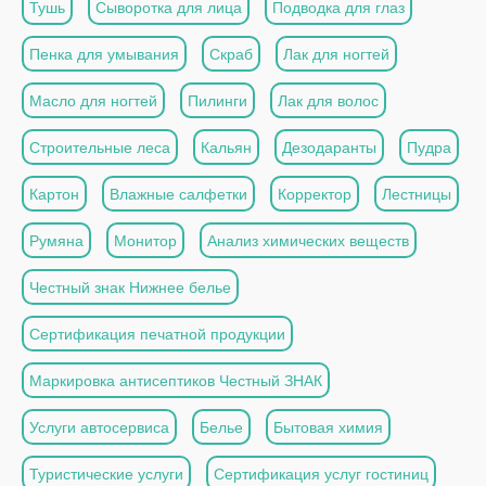
Тушь
Сыворотка для лица
Подводка для глаз
Пенка для умывания
Скраб
Лак для ногтей
Масло для ногтей
Пилинги
Лак для волос
Строительные леса
Кальян
Дезодаранты
Пудра
Картон
Влажные салфетки
Корректор
Лестницы
Румяна
Монитор
Анализ химических веществ
Честный знак Нижнее белье
Сертификация печатной продукции
Маркировка антисептиков Честный ЗНАК
Услуги автосервиса
Белье
Бытовая химия
Туристические услуги
Сертификация услуг гостиниц