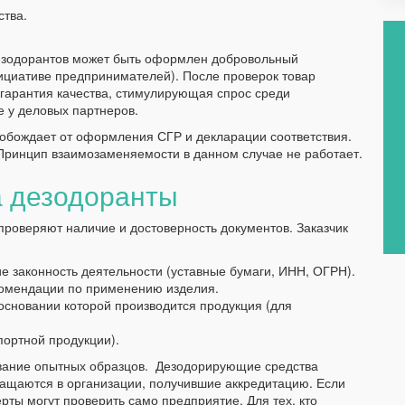
тва.
езодорантов может быть оформлен добровольный
нициативе предпринимателей). После проверок товар
 гарантия качества, стимулирующая спрос среди
е у деловых партнеров.
обождает от оформления СГР и декларации соответствия.
Принцип взаимозаменяемости в данном случае не работает.
а дезодоранты
проверяют наличие и достоверность документов. Заказчик
 законность деятельности (уставные бумаги, ИНН, ОГРН).
комендации по применению изделия.
основании которой производится продукция (для
ортной продукции).
ание опытных образцов. Дезодорирующие средства
ращаются в организации, получившие аккредитацию. Если
рты могут проверить само предприятие. Для тех, кто