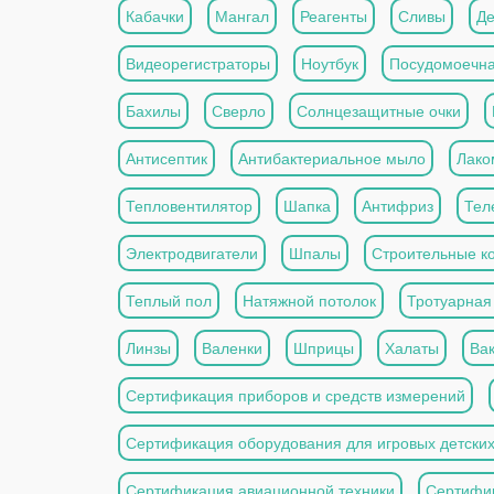
Кабачки
Мангал
Реагенты
Сливы
Де
Видеорегистраторы
Ноутбук
Посудомоечн
Бахилы
Сверло
Солнцезащитные очки
Антисептик
Антибактериальное мыло
Лако
Тепловентилятор
Шапка
Антифриз
Тел
Электродвигатели
Шпалы
Строительные к
Теплый пол
Натяжной потолок
Тротуарная
Линзы
Валенки
Шприцы
Халаты
Ва
Сертификация приборов и средств измерений
Сертификация оборудования для игровых детски
Сертификация авиационной техники
Сертифи