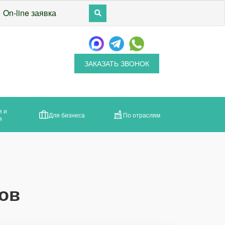
On-line заявка
ЗАКАЗАТЬ ЗВОНОК
я и
Для бизнеса
По отраслям
я
ов