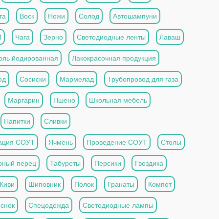
та
Воск
Ножи
Солод
Автошампуни
И
Чага
Зерно
Светодиодные ленты
Лаваш
оль йодированная
Лакокрасочная продукция
од
Сосиски
Мармелад
Трубопровод для газа
Маргарин
Пшено
Школьная мебель
Напитки
Сливки
ация СОУТ
Ячмень
Проведение СОУТ
Столы
рный перец
Табуреты
Персики
Гвоздика
Киви
Шиповник
Полок
Гранаты
Компот
снок
Спецодежда
Светодиодные лампы