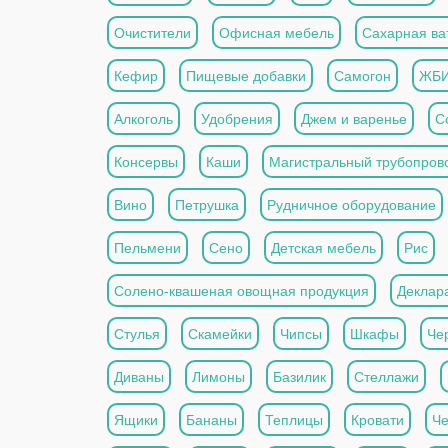
Очистители
Офисная мебель
Сахарная ва
Кефир
Пищевые добавки
Самогон
ЖБ
Алкоголь
Удобрения
Джем и варенье
С
Консервы
Каши
Магистральный трубопров
Вино
Петрушка
Рудничное оборудование
Пельмени
Сено
Детская мебель
Рис
Солено-квашеная овощная продукция
Деклар
Стулья
Скамейки
Чипсы
Шкафы
Че
Диваны
Лимоны
Базилик
Стеллажи
Ящики
Бананы
Теплицы
Кровати
Че