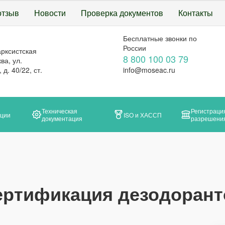
отзыв
Новости
Проверка документов
Контакты
Бесплатные звонки по
России
арксистская
8 800 100 03 79
ва, ул.
д. 40/22, ст.
info@moseac.ru
Техническая
Регистраци
ации
ISO и ХАССП
документация
разрешени
ертификация дезодорант