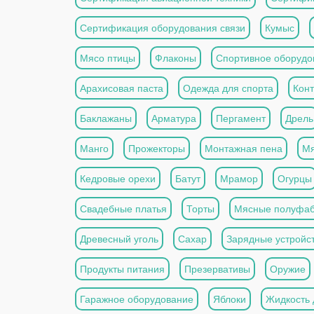
Сертификация оборудования связи
Кумыс
Мясо птицы
Флаконы
Спортивное оборудо
Арахисовая паста
Одежда для спорта
Кон
Баклажаны
Арматура
Пергамент
Дрель
Манго
Прожекторы
Монтажная пена
Мя
Кедровые орехи
Батут
Мрамор
Огурцы
Свадебные платья
Торты
Мясные полуфаб
Древесный уголь
Сахар
Зарядные устройс
Продукты питания
Презервативы
Оружие
Гаражное оборудование
Яблоки
Жидкость 