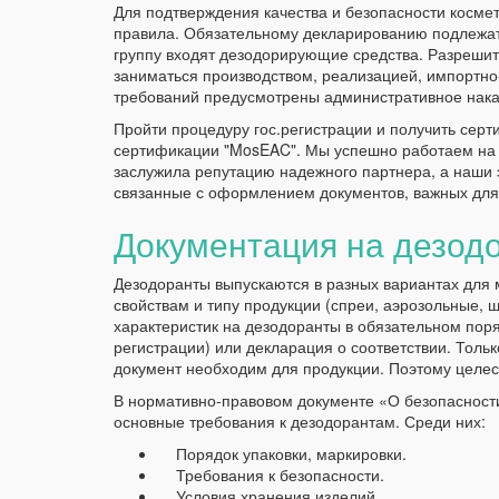
Для подтверждения качества и безопасности косме
правила. Обязательному декларированию подлежат
группу входят дезодорирующие средства. Разреши
заниматься производством, реализацией, импортн
требований предусмотрены административное нака
Пройти процедуру гос.регистрации и получить серт
сертификации "MosEAC". Мы успешно работаем на 
заслужила репутацию надежного партнера, а наши
связанные с оформлением документов, важных для 
Документация на дезод
Дезодоранты выпускаются в разных вариантах для
свойствам и типу продукции (спреи, аэрозольные, ш
характеристик на дезодоранты в обязательном пор
регистрации) или декларация о соответствии. Тол
документ необходим для продукции. Поэтому целе
В нормативно-правовом документе «О безопаснос
основные требования к дезодорантам. Среди них:
Порядок упаковки, маркировки.
Требования к безопасности.
Условия хранения изделий.