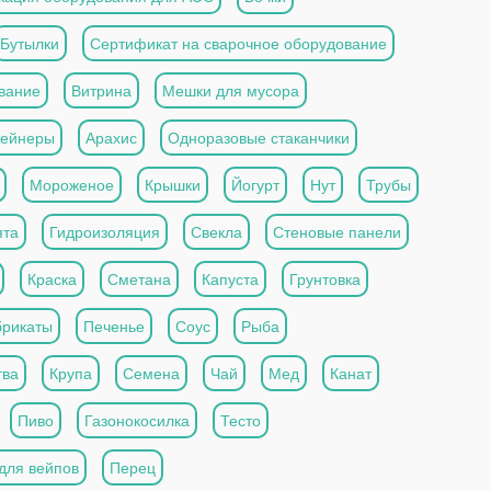
Бутылки
Сертификат на сварочное оборудование
вание
Витрина
Мешки для мусора
тейнеры
Арахис
Одноразовые стаканчики
Мороженое
Крышки
Йогурт
Нут
Трубы
та
Гидроизоляция
Свекла
Стеновые панели
Краска
Сметана
Капуста
Грунтовка
рикаты
Печенье
Соус
Рыба
тва
Крупа
Семена
Чай
Мед
Канат
Пиво
Газонокосилка
Тесто
для вейпов
Перец