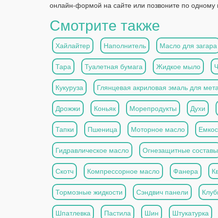
онлайн-формой на сайте или позвоните по одному 
Смотрите также
Хайлайтер
Наполнитель
Масло для загара
Тара
Туалетная бумага
Жидкое мыло
Кукуруза
Глянцевая акриловая эмаль для мет
Дрожжи
Коньяк
Морепродукты
Духи
Тапки
Пшеница
Моторное масло
Емкос
Гидравлическое масло
Огнезащитные составы
Скотч
Компрессорное масло
Фанера
К
Тормозные жидкости
Сэндвич панели
Клуб
Шпатлевка
Пастила
Шин
Штукатурка