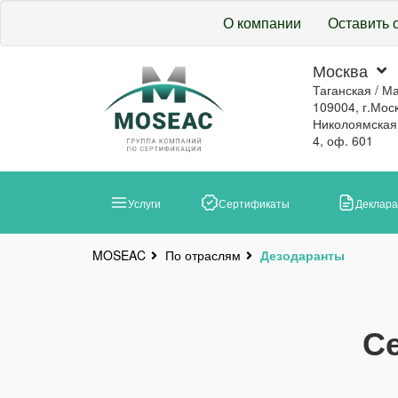
О компании
Оставить 
Москва
Таганская / М
109004, г.Моск
Николоямская, 
4, оф. 601
Услуги
Сертификаты
Деклар
По отраслям
Дезодаранты
MOSEAC
С