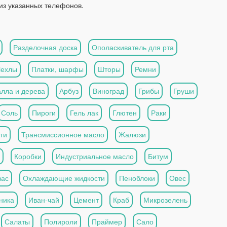
из указанных телефонов.
Разделочная доска
Ополаскиватель для рта
Чехлы
Платки, шарфы
Шторы
Ремни
алла и дерева
Арбуз
Виноград
Грибы
Груши
Соль
Пироги
Гель лак
Глютен
Раки
ти
Трансмиссионное масло
Жалюзи
Коробки
Индустриальное масло
Битум
вас
Охлаждающие жидкости
Пеноблоки
Овес
ника
Иван-чай
Цемент
Краб
Микрозелень
Салаты
Полироли
Праймер
Сало