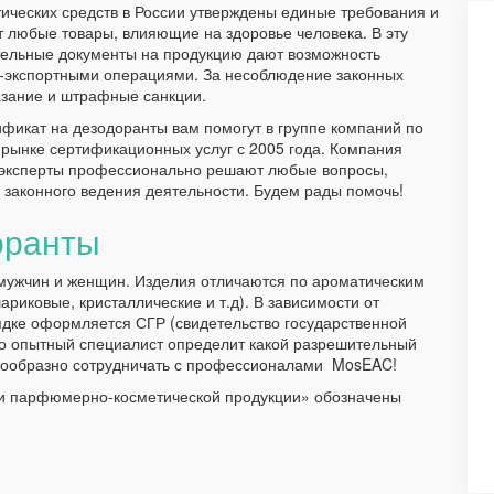
тических средств в России утверждены единые требования и
 любые товары, влияющие на здоровье человека. В эту
тельные документы на продукцию дают возможность
о-экспортными операциями. За несоблюдение законных
зание и штрафные санкции.
ификат на дезодоранты вам помогут в группе компаний по
рынке сертификационных услуг с 2005 года. Компания
 эксперты профессионально решают любые вопросы,
законного ведения деятельности. Будем рады помочь!
оранты
 мужчин и женщин. Изделия отличаются по ароматическим
ариковые, кристаллические и т.д). В зависимости от
ядке оформляется СГР (свидетельство государственной
ько опытный специалист определит какой разрешительный
сообразно сотрудничать с профессионалами MosEAC!
ти парфюмерно-косметической продукции» обозначены