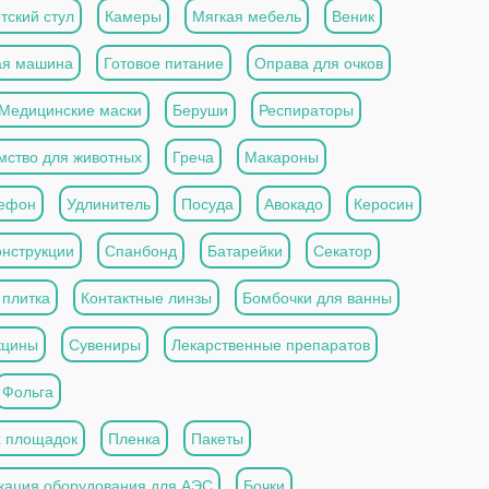
тский стул
Камеры
Мягкая мебель
Веник
ая машина
Готовое питание
Оправа для очков
Медицинские маски
Беруши
Респираторы
мство для животных
Греча
Макароны
ефон
Удлинитель
Посуда
Авокадо
Керосин
онструкции
Спанбонд
Батарейки
Секатор
 плитка
Контактные линзы
Бомбочки для ванны
кцины
Сувениры
Лекарственные препаратов
Фольга
х площадок
Пленка
Пакеты
кация оборудования для АЭС
Бочки