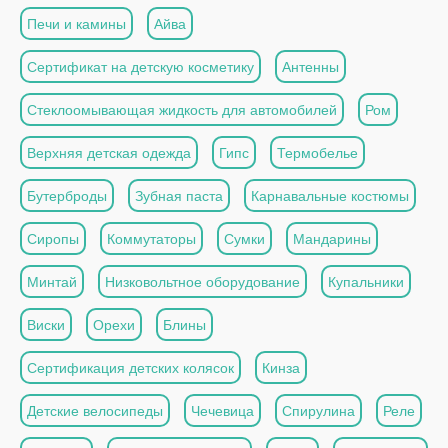
Печи и камины
Айва
Сертификат на детскую косметику
Антенны
Стеклоомывающая жидкость для автомобилей
Ром
Верхняя детская одежда
Гипс
Термобелье
Бутерброды
Зубная паста
Карнавальные костюмы
Сиропы
Коммутаторы
Сумки
Мандарины
Минтай
Низковольтное оборудование
Купальники
Виски
Орехи
Блины
Сертификация детских колясок
Кинза
Детские велосипеды
Чечевица
Спирулина
Реле