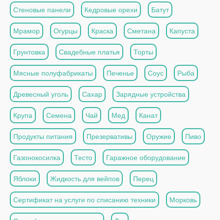
Стеновые панели
Кедровые орехи
Батут
Мрамор
Огурцы
Краска
Сметана
Капуста
Грунтовка
Свадебные платья
Торты
Мясные полуфабрикаты
Печенье
Соус
Рыба
Древесный уголь
Сахар
Зарядные устройства
Крупа
Семена
Чай
Мед
Канат
Продукты питания
Презервативы
Оружие
Пиво
Газонокосилка
Тесто
Гаражное оборудование
Яблоки
Жидкость для вейпов
Перец
Сертификат на услуги по списанию техники
Морковь