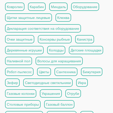
Ковролин
Карабин
Миндаль
Оборудование
Щитки защитные лицевые
Клюква
Декларация соответствия на оборудование
Очки защитные
Консервы рыбные
Канистра
Деревянные игрушки
Колодцы
Детские площадки
Наливной пол
Волосы для наращивания
Робот-пылесос
Цветы
Сантехника
Бижутерия
Зефир
Светодиодные светильники
Икра
Газовые колонки
Украшения
Отруби
Столовые приборы
Газовый баллон