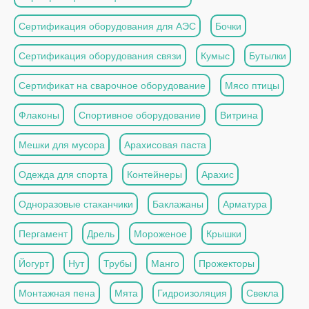
Сертификация оборудования для АЭС
Бочки
Сертификация оборудования связи
Кумыс
Бутылки
Сертификат на сварочное оборудование
Мясо птицы
Флаконы
Спортивное оборудование
Витрина
Мешки для мусора
Арахисовая паста
Одежда для спорта
Контейнеры
Арахис
Одноразовые стаканчики
Баклажаны
Арматура
Пергамент
Дрель
Мороженое
Крышки
Йогурт
Нут
Трубы
Манго
Прожекторы
Монтажная пена
Мята
Гидроизоляция
Свекла