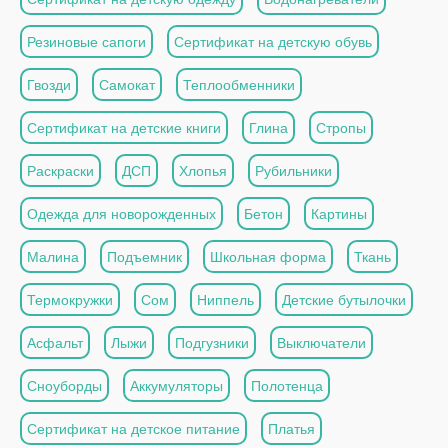
Резиновые сапоги
Сертификат на детскую обувь
Гвозди
Самокат
Теплообменники
Сертификат на детские книги
Глина
Стропы
Раскраски
ДСП
Хлопья
Рубильники
Одежда для новорожденных
Бетон
Картины
Малина
Подъемник
Школьная форма
Ткань
Термокружки
Сом
Ниппель
Детские бутылочки
Асфальт
Лыжи
Подгузники
Выключатели
Сноуборды
Аккумуляторы
Полотенца
Сертификат на детское питание
Платья