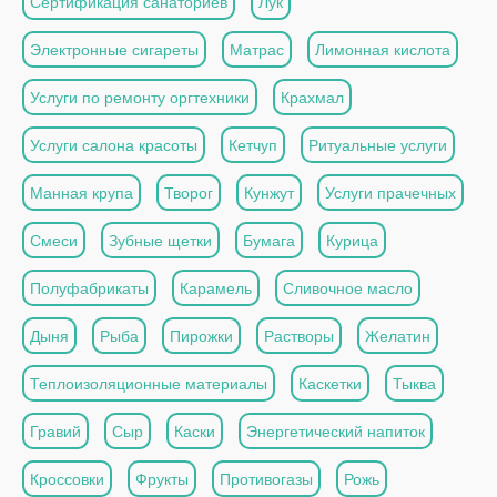
Сертификация санаториев
Лук
Электронные сигареты
Матрас
Лимонная кислота
Услуги по ремонту оргтехники
Крахмал
Услуги салона красоты
Кетчуп
Ритуальные услуги
Манная крупа
Творог
Кунжут
Услуги прачечных
Смеси
Зубные щетки
Бумага
Курица
Полуфабрикаты
Карамель
Сливочное масло
Дыня
Рыба
Пирожки
Растворы
Желатин
Теплоизоляционные материалы
Каскетки
Тыква
Гравий
Сыр
Каски
Энергетический напиток
Кроссовки
Фрукты
Противогазы
Рожь