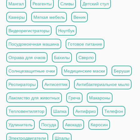
Мангал
Реагенты
Сливы
Детский стул
Камеры
Мягкая мебель
Веник
Видеорегистраторы
Ноутбук
Посудомоечная машина
Готовое питание
Оправа для очков
Бахилы
Сверло
Солнцезащитные очки
Медицинские маски
Беруши
Респираторы
Антисептик
Антибактериальное мыло
Лакомство для животных
Греча
Макароны
Тепловентилятор
Шапка
Антифриз
Телефон
Удлинитель
Посуда
Авокадо
Керосин
Электродвигатели
Шпалы