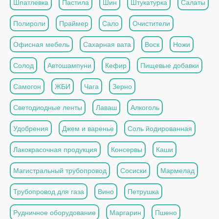
Шпатлевка
Пастила
Шин
Штукатурка
Салаты
Полироли
Праймер
Сало
Очистители
Офисная мебель
Сахарная вата
Воск
Ножи
Солод
Автошампуни
Кефир
Пищевые добавки
Самогон
ЖБИ
Чага
Зерно
Светодиодные ленты
Лаваш
Алкоголь
Удобрения
Джем и варенье
Соль йодированная
Лакокрасочная продукция
Консервы
Каши
Магистральный трубопровод
Сосиски
Мармелад
Трубопровод для газа
Вино
Петрушка
Рудничное оборудование
Маргарин
Пшено