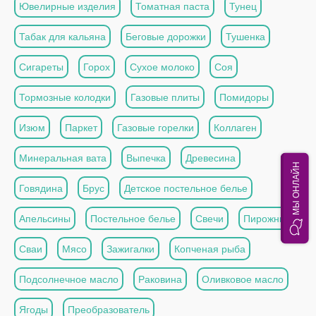
Ювелирные изделия
Томатная паста
Тунец
Табак для кальяна
Беговые дорожки
Тушенка
Сигареты
Горох
Сухое молоко
Соя
Тормозные колодки
Газовые плиты
Помидоры
Изюм
Паркет
Газовые горелки
Коллаген
Минеральная вата
Выпечка
Древесина
МЫ ОНЛАЙН
Говядина
Брус
Детское постельное белье
Апельсины
Постельное белье
Свечи
Пирожные
Сваи
Мясо
Зажигалки
Копченая рыба
Подсолнечное масло
Раковина
Оливковое масло
Ягоды
Преобразователь