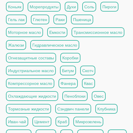
Коньяк
Морепродукты
Духи
Соль
Пироги
Гель лак
Глютен
Раки
Пшеница
Моторное масло
Емкости
Трансмиссионное масло
Жалюзи
Гидравлическое масло
Огнезащитные составы
Коробки
Индустриальное масло
Битум
Скотч
Компрессорное масло
Фанера
Квас
Охлаждающие жидкости
Пеноблоки
Овес
Тормозные жидкости
Сэндвич панели
Клубника
Иван-чай
Цемент
Краб
Микрозелень