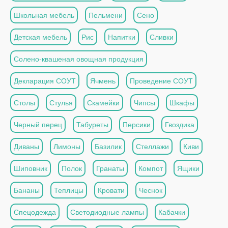
Школьная мебель
Пельмени
Сено
Детская мебель
Рис
Напитки
Сливки
Солено-квашеная овощная продукция
Декларация СОУТ
Ячмень
Проведение СОУТ
Столы
Стулья
Скамейки
Чипсы
Шкафы
Черный перец
Табуреты
Персики
Гвоздика
Диваны
Лимоны
Базилик
Стеллажи
Киви
Шиповник
Полок
Гранаты
Компот
Ящики
Бананы
Теплицы
Кровати
Чеснок
Спецодежда
Светодиодные лампы
Кабачки