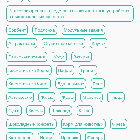
Радиоэлектронные средства, высокочастотные устройства
и шифровальные средства
Сорбент
Подложка
Модульные здания
Аттракционы
Сгущенное молоко
Каучук
Рационы питания
Уксус
Затирка
Косметика из Кореи
Вафли
Гранит
Косметика из Китая
Еда навынос
Рапс
Автокресло
Жмых
Фарш
Майонез
Пицца
Суши
Кисель
Шоколад
Какао
Шоколадные конфеты
Корм для животных
Фреза
Картофель
Носки
Пряники
Фонарь