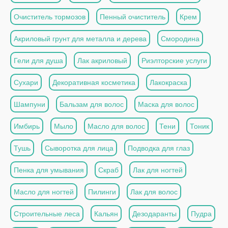
Очиститель тормозов
Пенный очиститель
Крем
Акриловый грунт для металла и дерева
Смородина
Гели для душа
Лак акриловый
Риэлторские услуги
Сухари
Декоративная косметика
Лакокраска
Шампуни
Бальзам для волос
Маска для волос
Имбирь
Мыло
Масло для волос
Тени
Тоник
Тушь
Сыворотка для лица
Подводка для глаз
Пенка для умывания
Скраб
Лак для ногтей
Масло для ногтей
Пилинги
Лак для волос
Строительные леса
Кальян
Дезодаранты
Пудра