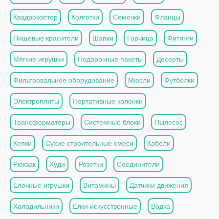
Квадрокоптер
Колготки
Семечки
Фланцы
Пищевые красители
Шапки
Горчица
Фитинги
Мягкие игрушки
Подарочные пакеты
Десерты
Фильтровальное оборудование
Мюсли
Футболки
Электроплиты
Портативные колонки
Трансформаторы
Системные блоки
Пылесос
Кепки
Сухие строительные смеси
Кабели
Рюкзак
Худи
Розетки
Соединители
Елочные игрушки
Витамины
Датчики движения
Холодильники
Елки искусственные
Водка