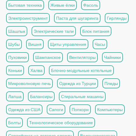
Бытовая техника
Живые ёлки
Фасоль
Электроинструмент
Паста для шугаринга
Гирлянды
Шашлык
Электрические тали
Блок питания
Шубы
Вишня
Щиты управления
Часы
Пуховики
Шампанское
Вентиляторы
Чайники
Коньки
Халва
Блочно-модульные котельные
Микроволновую печь
Одежда из Турции
Пледы
Лапша
Балансиры
Стиральные машины
Одежда из США
Сапоги
Попкорн
Компьютеры
Болты
Технологическое оборудование
Сертификат на детскую одежду
Водонагреватели