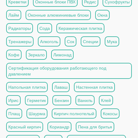
Креветки
Оконные блоки ПВХ
Редис
Сухофрукты
Лайм
Оконные алюминиевые блоки
Окна
Радиаторы
Сода
Керамическая плитка
Тренажеры
Алкоголь
Сок
Специи
Мука
Кофе
Зеркало
Лимонад
Сертификация оборудования работающего под
давлением
Напольная плитка
Лаваш
Настенная плитка
Ирис
Герметик
Бензин
Ваниль
Клей
Плащ
Шаурма
Кирпич полнотелый
Кокосы
Красный кирпич
Кориандр
Пена для бритья