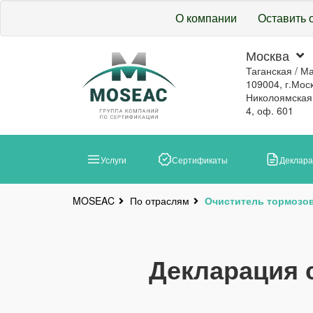
О компании
Оставить 
Москва
Таганская / М
109004, г.Моск
Николоямская, 
4, оф. 601
Услуги
Сертификаты
Деклар
По отраслям
Очиститель тормозо
MOSEAC
Декларация 