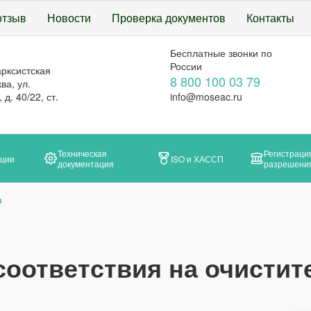
отзыв
Новости
Проверка документов
Контакты
Бесплатные звонки по
России
арксистская
8 800 100 03 79
ва, ул.
д. 40/22, ст.
info@moseac.ru
Техническая
Регистраци
ации
ISO и ХАССП
документация
разрешени
в
соответствия на очистит