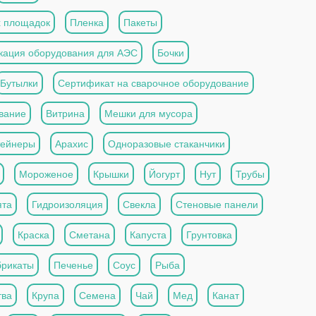
х площадок
Пленка
Пакеты
кация оборудования для АЭС
Бочки
Бутылки
Сертификат на сварочное оборудование
вание
Витрина
Мешки для мусора
тейнеры
Арахис
Одноразовые стаканчики
Мороженое
Крышки
Йогурт
Нут
Трубы
та
Гидроизоляция
Свекла
Стеновые панели
Краска
Сметана
Капуста
Грунтовка
рикаты
Печенье
Соус
Рыба
тва
Крупа
Семена
Чай
Мед
Канат