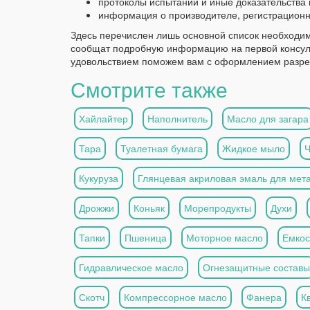
протоколы испытаний и иные доказательства 
информация о производителе, регистрационн
Здесь перечислен лишь основной список необходи
сообщат подробную информацию на первой консул
удовольствием поможем вам с оформлением разр
Смотрите также
Хайлайтер
Наполнитель
Масло для загара
Тара
Туалетная бумага
Жидкое мыло
Кукуруза
Глянцевая акриловая эмаль для мет
Дрожжи
Коньяк
Морепродукты
Духи
Тапки
Пшеница
Моторное масло
Емкос
Гидравлическое масло
Огнезащитные составы
Скотч
Компрессорное масло
Фанера
К