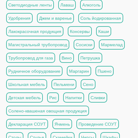
Светодиодные ленты
Лаваш
Алкоголь
Удобрения
Джем и варенье
Соль йодированная
Лакокрасочная продукция
Консервы
Каши
Магистральный трубопровод
Сосиски
Мармелад
Трубопровод для газа
Вино
Петрушка
Рудничное оборудование
Маргарин
Пшено
Школьная мебель
Пельмени
Сено
Детская мебель
Рис
Напитки
Сливки
Солено-квашеная овощная продукция
Декларация СОУТ
Ячмень
Проведение СОУТ
Столы
Стулья
Скамейки
Чипсы
Шкафы