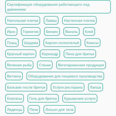
Сертификация оборудования работающего под
давлением
Напольная плитка
Лаваш
Настенная плитка
Ирис
Герметик
Бензин
Ваниль
Клей
Плащ
Шаурма
Кирпич полнотелый
Кокосы
Красный кирпич
Кориандр
Пена для бритья
Вяленая рыба
Станки
Вегетарианская продукция
Ветчина
Оборудование для пищевого производства
Бальзам после бритья
Услуги ресторана
Лапша
Клапаны
Гель для бритья
Курьерские услуги
Леденцы
Печи
Лосьон для тела