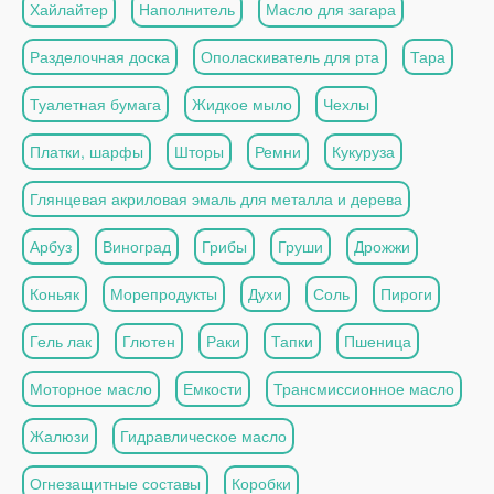
Хайлайтер
Наполнитель
Масло для загара
Разделочная доска
Ополаскиватель для рта
Тара
Туалетная бумага
Жидкое мыло
Чехлы
Платки, шарфы
Шторы
Ремни
Кукуруза
Глянцевая акриловая эмаль для металла и дерева
Арбуз
Виноград
Грибы
Груши
Дрожжи
Коньяк
Морепродукты
Духи
Соль
Пироги
Гель лак
Глютен
Раки
Тапки
Пшеница
Моторное масло
Емкости
Трансмиссионное масло
Жалюзи
Гидравлическое масло
Огнезащитные составы
Коробки