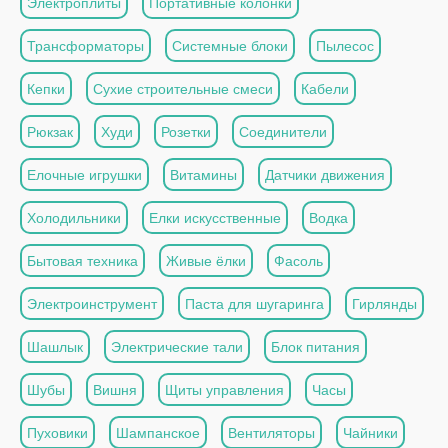
Электроплиты
Портативные колонки
Трансформаторы
Системные блоки
Пылесос
Кепки
Сухие строительные смеси
Кабели
Рюкзак
Худи
Розетки
Соединители
Елочные игрушки
Витамины
Датчики движения
Холодильники
Елки искусственные
Водка
Бытовая техника
Живые ёлки
Фасоль
Электроинструмент
Паста для шугаринга
Гирлянды
Шашлык
Электрические тали
Блок питания
Шубы
Вишня
Щиты управления
Часы
Пуховики
Шампанское
Вентиляторы
Чайники