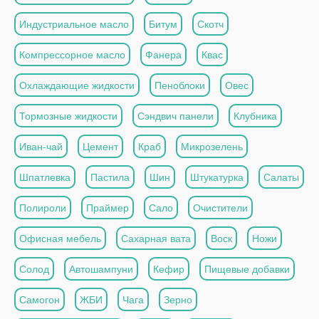
Индустриальное масло
Битум
Скотч
Компрессорное масло
Фанера
Квас
Охлаждающие жидкости
Пеноблоки
Овес
Тормозные жидкости
Сэндвич панели
Клубника
Иван-чай
Цемент
Краб
Микрозелень
Шпатлевка
Пастила
Шин
Штукатурка
Салаты
Полироли
Праймер
Сало
Очистители
Офисная мебель
Сахарная вата
Воск
Ножи
Солод
Автошампуни
Кефир
Пищевые добавки
Самогон
ЖБИ
Чага
Зерно