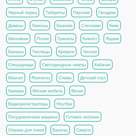
Черный перец
Табуреты
Персики
Гвоздика
Диваны
Лимоны
Базилик
Стеллажи
Киви
Шиповник
Полок
Гранаты
Компот
Ящики
Бананы
Теплицы
Кровати
Чеснок
Спецодежда
Светодиодные лампы
Кабачки
Мангал
Реагенты
Сливы
Детский стул
Камеры
Мягкая мебель
Веник
Видеорегистраторы
Ноутбук
Посудомоечная машина
Готовое питание
Оправа для очков
Бахилы
Сверло