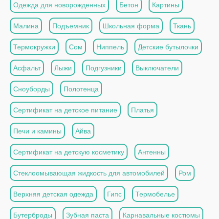
Одежда для новорожденных
Бетон
Картины
Малина
Подъемник
Школьная форма
Ткань
Термокружки
Сом
Ниппель
Детские бутылочки
Асфальт
Лыжи
Подгузники
Выключатели
Сноуборды
Полотенца
Сертификат на детское питание
Платья
Печи и камины
Айва
Сертификат на детскую косметику
Антенны
Стеклоомывающая жидкость для автомобилей
Ром
Верхняя детская одежда
Гипс
Термобелье
Бутерброды
Зубная паста
Карнавальные костюмы