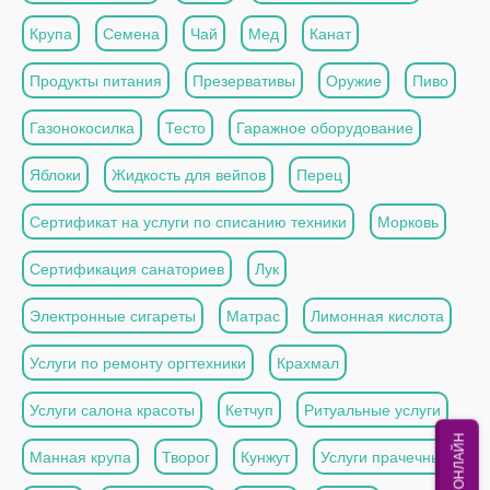
Крупа
Семена
Чай
Мед
Канат
Продукты питания
Презервативы
Оружие
Пиво
Газонокосилка
Тесто
Гаражное оборудование
Яблоки
Жидкость для вейпов
Перец
Сертификат на услуги по списанию техники
Морковь
Сертификация санаториев
Лук
Электронные сигареты
Матрас
Лимонная кислота
Услуги по ремонту оргтехники
Крахмал
Услуги салона красоты
Кетчуп
Ритуальные услуги
МЫ ОНЛАЙН
Манная крупа
Творог
Кунжут
Услуги прачечных