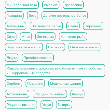
Минеральная вата
Выпечка
Древесина
Говядина
Брус
Детское постельное белье
Апельсины
Постельное белье
Свечи
Пирожные
Сваи
Мясо
Зажигалки
Копченая рыба
Подсолнечное масло
Раковина
Оливковое масло
Ягоды
Преобразователь
Радиоэлектронные средства, высокочастотные устройства
и шифровальные средства
Сорбент
Подложка
Модульные здания
Аттракционы
Сгущенное молоко
Каучук
Рационы питания
Уксус
Затирка