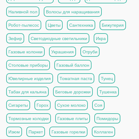
Наливной пол
Волосы для наращивания
Робот-пылесос
Цветы
Сантехника
Бижутерия
Зефир
Светодиодные светильники
Икра
Газовые колонки
Украшения
Отруби
Столовые приборы
Газовый баллон
Ювелирные изделия
Томатная паста
Тунец
Табак для кальяна
Беговые дорожки
Тушенка
Сигареты
Горох
Сухое молоко
Соя
Тормозные колодки
Газовые плиты
Помидоры
Изюм
Паркет
Газовые горелки
Коллаген