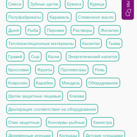
Смеси
Зубные щетки
Бумага
Курица
Полуфабрикаты
Карамель
Сливочное масло
Дыня
Рыба
Пирожки
Растворы
Желатин
Теплоизоляционные материалы
Каскетки
Тыква
Гравий
Сыр
Каски
Энергетический напиток
Кроссовки
Фрукты
Противогазы
Рожь
Ковролин
Карабин
Миндаль
Оборудование
Щитки защитные лицевые
Клюква
Декларация соответствия на оборудование
Очки защитные
Консервы рыбные
Канистра
Деревянные игрушки
Колодцы
Детские площадки