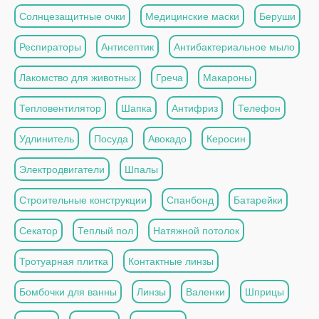
Солнцезащитные очки
Медицинские маски
Беруши
Респираторы
Антисептик
Антибактериальное мыло
Лакомство для животных
Греча
Макароны
Тепловентилятор
Шапка
Антифриз
Телефон
Удлинитель
Посуда
Авокадо
Керосин
Электродвигатели
Шпалы
Строительные конструкции
Спанбонд
Батарейки
Секатор
Теплый пол
Натяжной потолок
Тротуарная плитка
Контактные линзы
Бомбочки для ванны
Линзы
Валенки
Шприцы