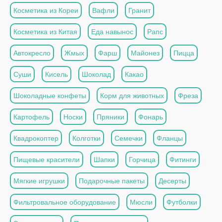
Косметика из Кореи
Вафли
Гранит
Косметика из Китая
Еда навынос
Рапс
Автокресло
Жмых
Фарш
Майонез
Пицца
Суши
Кисель
Шоколад
Какао
Шоколадные конфеты
Корм для животных
Фреза
Картофель
Носки
Пряники
Фонарь
Квадрокоптер
Колготки
Семечки
Фланцы
Пищевые красители
Шапки
Горчица
Фитинги
Мягкие игрушки
Подарочные пакеты
Десерты
Фильтровальное оборудование
Мюсли
Футболки