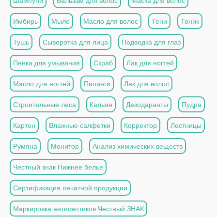
Шампуни
Бальзам для волос
Маска для волос
Имбирь
Мыло
Масло для волос
Тени
Тоник
Тушь
Сыворотка для лица
Подводка для глаз
Пенка для умывания
Скраб
Лак для ногтей
Масло для ногтей
Пилинги
Лак для волос
Строительные леса
Кальян
Дезодаранты
Пудра
Картон
Влажные салфетки
Корректор
Лестницы
Румяна
Монитор
Анализ химических веществ
Честный знак Нижнее белье
Сертификация печатной продукции
Маркировка антисептиков Честный ЗНАК