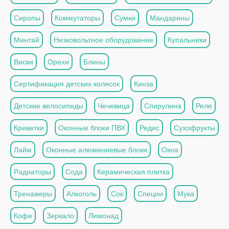
Сиропы
Коммутаторы
Сумки
Мандарины
Минтай
Низковольтное оборудование
Купальники
Виски
Орехи
Блины
Сертификация детских колясок
Кинза
Детские велосипеды
Чечевица
Спирулина
Реле
Креветки
Оконные блоки ПВХ
Редис
Сухофрукты
Лайм
Оконные алюминиевые блоки
Окна
Радиаторы
Сода
Керамическая плитка
Тренажеры
Алкоголь
Сок
Специи
Мука
Кофе
Зеркало
Лимонад