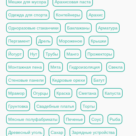
Мешки для мусора
Арахисовая паста
Одежда для спорта
Контейнеры
Арахис
Одноразовые стаканчики
Баклажаны
Арматура
Пергамент
Дрель
Мороженое
Крышки
Йогурт
Нут
Трубы
Манго
Прожекторы
Монтажная пена
Мята
Гидроизоляция
Свекла
Стеновые панели
Кедровые орехи
Батут
Мрамор
Огурцы
Краска
Сметана
Капуста
Грунтовка
Свадебные платья
Торты
Мясные полуфабрикаты
Печенье
Соус
Рыба
Древесный уголь
Сахар
Зарядные устройства