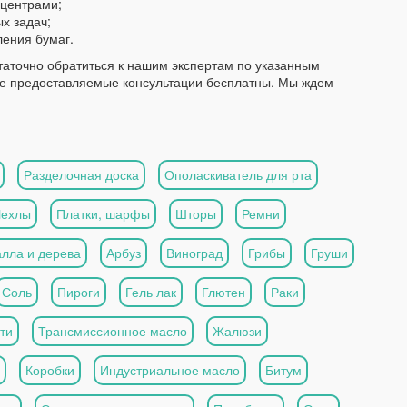
 центрами;
х задач;
ения бумаг.
аточно обратиться к нашим экспертам по указанным
се предоставляемые консультации бесплатны. Мы ждем
Разделочная доска
Ополаскиватель для рта
Чехлы
Платки, шарфы
Шторы
Ремни
алла и дерева
Арбуз
Виноград
Грибы
Груши
Соль
Пироги
Гель лак
Глютен
Раки
ти
Трансмиссионное масло
Жалюзи
Коробки
Индустриальное масло
Битум