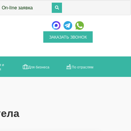
On-line заявка
ЗАКАЗАТЬ ЗВОНОК
я и
Для бизнеса
По отраслям
я
тела