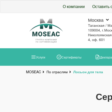
О компании
Оставить 
Москва
Таганская / М
109004, г.Моск
Николоямская, 
4, оф. 601
Услуги
Сертификаты
Деклар
По отраслям
Лосьон для тела
MOSEAC
Сер