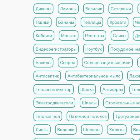
Диваны
Лимоны
Базилик
Стеллажи
Ящики
Бананы
Теплицы
Кровати
Че
Кабачки
Мангал
Реагенты
Сливы
Де
Видеорегистраторы
Ноутбук
Посудомоечн
Бахилы
Сверло
Солнцезащитные очки
Антисептик
Антибактериальное мыло
Лако
Тепловентилятор
Шапка
Антифриз
Тел
Электродвигатели
Шпалы
Строительные к
Теплый пол
Натяжной потолок
Тротуарная
Линзы
Валенки
Шприцы
Халаты
Ва