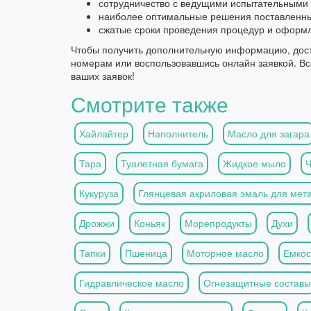
сотрудничество с ведущими испытательными
наиболее оптимальные решения поставленны
сжатые сроки проведения процедур и оформл
Чтобы получить дополнительную информацию, дост
номерам или воспользовавшись онлайн заявкой. В
ваших заявок!
Смотрите также
Хайлайтер
Наполнитель
Масло для загара
Тара
Туалетная бумага
Жидкое мыло
Кукуруза
Глянцевая акриловая эмаль для мет
Дрожжи
Коньяк
Морепродукты
Духи
Тапки
Пшеница
Моторное масло
Емкос
Гидравлическое масло
Огнезащитные составы