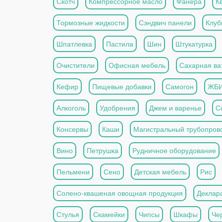
Скотч
Компрессорное масло
Фанера
К
Тормозные жидкости
Сэндвич панели
Клуб
Шпатлевка
Пастила
Шин
Штукатурка
Очистители
Офисная мебель
Сахарная ва
Кефир
Пищевые добавки
Самогон
ЖБ
Алкоголь
Удобрения
Джем и варенье
С
Консервы
Каши
Магистральный трубопров
Вино
Петрушка
Рудничное оборудование
Пельмени
Сено
Детская мебель
Рис
Солено-квашеная овощная продукция
Деклар
Стулья
Скамейки
Чипсы
Шкафы
Че