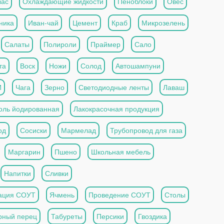
вас
Охлаждающие жидкости
Пеноблоки
Овес
ника
Иван-чай
Цемент
Краб
Микрозелень
Салаты
Полироли
Праймер
Сало
та
Воск
Ножи
Солод
Автошампуни
И
Чага
Зерно
Светодиодные ленты
Лаваш
оль йодированная
Лакокрасочная продукция
од
Сосиски
Мармелад
Трубопровод для газа
Маргарин
Пшено
Школьная мебель
Напитки
Сливки
ация СОУТ
Ячмень
Проведение СОУТ
Столы
рный перец
Табуреты
Персики
Гвоздика