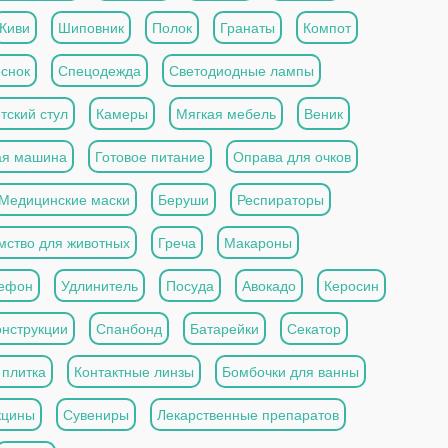
Киви
Шиповник
Полок
Гранаты
Компот
снок
Спецодежда
Светодиодные лампы
тский стул
Камеры
Мягкая мебель
Веник
ая машина
Готовое питание
Оправа для очков
Медицинские маски
Беруши
Респираторы
мство для животных
Греча
Макароны
ефон
Удлинитель
Посуда
Авокадо
Керосин
онструкции
Спанбонд
Батарейки
Секатор
 плитка
Контактные линзы
Бомбочки для ванны
кцины
Сувениры
Лекарственные препаратов