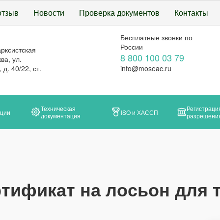
отзыв
Новости
Проверка документов
Контакты
Бесплатные звонки по
России
арксистская
8 800 100 03 79
ва, ул.
д. 40/22, ст.
info@moseac.ru
Техническая
Регистраци
ации
ISO и ХАССП
документация
разрешени
тификат на лосьон для 