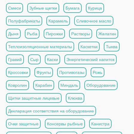
Смеси
Зубные щетки
Бумага
Курица
Полуфабрикаты
Карамель
Сливочное масло
Дыня
Рыба
Пирожки
Растворы
Желатин
Теплоизоляционные материалы
Каскетки
Тыква
Гравий
Сыр
Каски
Энергетический напиток
Кроссовки
Фрукты
Противогазы
Рожь
Ковролин
Карабин
Миндаль
Оборудование
Щитки защитные лицевые
Клюква
Декларация соответствия на оборудование
Очки защитные
Консервы рыбные
Канистра