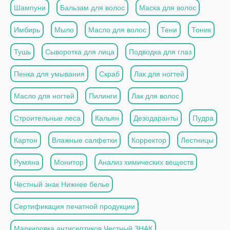
Шампуни
Бальзам для волос
Маска для волос
Имбирь
Мыло
Масло для волос
Тени
Тоник
Тушь
Сыворотка для лица
Подводка для глаз
Пенка для умывания
Скраб
Лак для ногтей
Масло для ногтей
Пилинги
Лак для волос
Строительные леса
Кальян
Дезодаранты
Пудра
Картон
Влажные салфетки
Корректор
Лестницы
Румяна
Монитор
Анализ химических веществ
Честный знак Нижнее белье
Сертификация печатной продукции
Маркировка антисептиков Честный ЗНАК