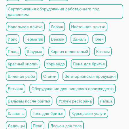
Сертификация оборудования работающего под
давлением
Напольная плитка
Лаваш
Настенная плитка
Ирис
Герметик
Бензин
Ваниль
Клей
Плащ
Шаурма
Кирпич полнотелый
Кокосы
Красный кирпич
Кориандр
Пена для бритья
Вяленая рыба
Станки
Вегетарианская продукция
Ветчина
Оборудование для пищевого производства
Бальзам после бритья
Услуги ресторана
Лапша
Клапаны
Гель для бритья
Курьерские услуги
Леденцы
Печи
Лосьон для тела