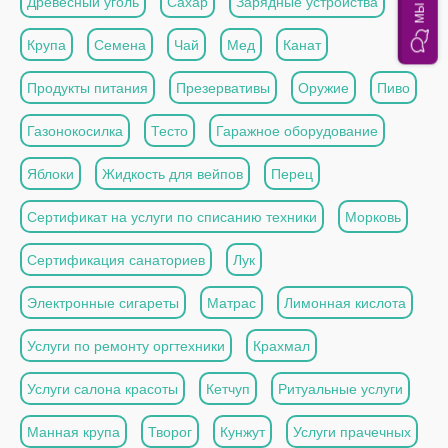
Древесный уголь
Сахар
Зарядные устройства
Крупа
Семена
Чай
Мед
Канат
Продукты питания
Презервативы
Оружие
Пиво
Газонокосилка
Тесто
Гаражное оборудование
Яблоки
Жидкость для вейпов
Перец
Сертификат на услуги по списанию техники
Морковь
Сертификация санаториев
Лук
Электронные сигареты
Матрас
Лимонная кислота
Услуги по ремонту оргтехники
Крахмал
Услуги салона красоты
Кетчуп
Ритуальные услуги
Манная крупа
Творог
Кунжут
Услуги прачечных