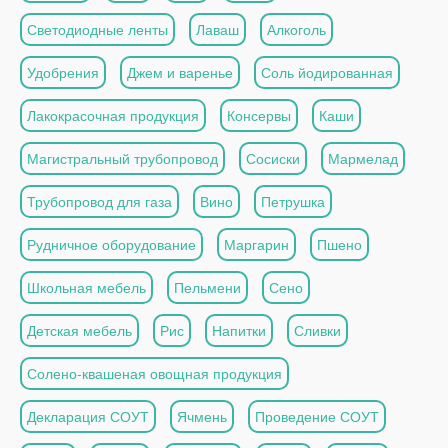
Светодиодные ленты
Лаваш
Алкоголь
Удобрения
Джем и варенье
Соль йодированная
Лакокрасочная продукция
Консервы
Каши
Магистральный трубопровод
Сосиски
Мармелад
Трубопровод для газа
Вино
Петрушка
Рудничное оборудование
Маргарин
Пшено
Школьная мебель
Пельмени
Сено
Детская мебель
Рис
Напитки
Сливки
Солено-квашеная овощная продукция
Декларация СОУТ
Ячмень
Проведение СОУТ