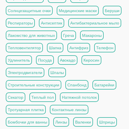
Солнцезащитные очки
Медицинские маски
Беруши
Респираторы
Антисептик
Антибактериальное мыло
Лакомство для животных
Греча
Макароны
Тепловентилятор
Шапка
Антифриз
Телефон
Удлинитель
Посуда
Авокадо
Керосин
Электродвигатели
Шпалы
Строительные конструкции
Спанбонд
Батарейки
Секатор
Теплый пол
Натяжной потолок
Тротуарная плитка
Контактные линзы
Бомбочки для ванны
Линзы
Валенки
Шприцы