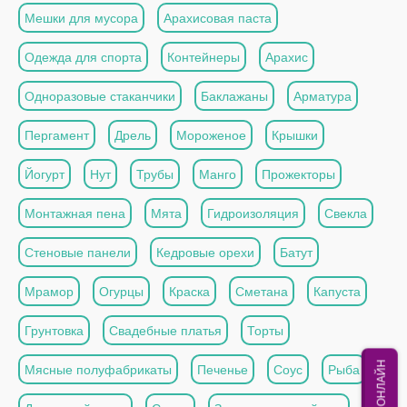
Мешки для мусора
Арахисовая паста
Одежда для спорта
Контейнеры
Арахис
Одноразовые стаканчики
Баклажаны
Арматура
Пергамент
Дрель
Мороженое
Крышки
Йогурт
Нут
Трубы
Манго
Прожекторы
Монтажная пена
Мята
Гидроизоляция
Свекла
Стеновые панели
Кедровые орехи
Батут
Мрамор
Огурцы
Краска
Сметана
Капуста
Грунтовка
Свадебные платья
Торты
МЫ ОНЛАЙН
Мясные полуфабрикаты
Печенье
Соус
Рыба