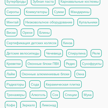
Бутерброды
Зубная паста
Карнавальные костюмы
Сиропы
Коммутаторы
Сумки
Мандарины
Минтай
Низковольтное оборудование
Купальники
Виски
Орехи
Блины
Сертификация детских колясок
Кинза
Детские велосипеды
Чечевица
Спирулина
Реле
Креветки
Оконные блоки ПВХ
Редис
Сухофрукты
Лайм
Оконные алюминиевые блоки
Окна
Радиаторы
Сода
Керамическая плитка
Тренажеры
Алкоголь
Сок
Специи
Мука
Кофе
Зеркало
Лимонад