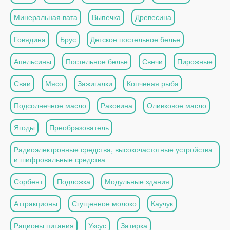
Минеральная вата
Выпечка
Древесина
Говядина
Брус
Детское постельное белье
Апельсины
Постельное белье
Свечи
Пирожные
Сваи
Мясо
Зажигалки
Копченая рыба
Подсолнечное масло
Раковина
Оливковое масло
Ягоды
Преобразователь
Радиоэлектронные средства, высокочастотные устройства
и шифровальные средства
Сорбент
Подложка
Модульные здания
Аттракционы
Сгущенное молоко
Каучук
Рационы питания
Уксус
Затирка