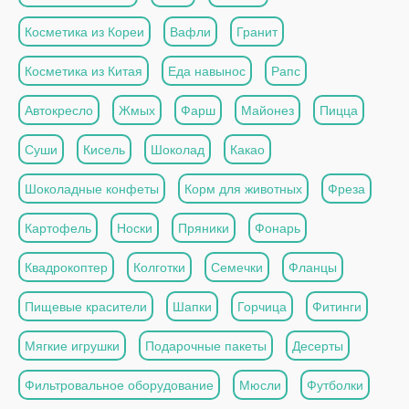
Косметика из Кореи
Вафли
Гранит
Косметика из Китая
Еда навынос
Рапс
Автокресло
Жмых
Фарш
Майонез
Пицца
Суши
Кисель
Шоколад
Какао
Шоколадные конфеты
Корм для животных
Фреза
Картофель
Носки
Пряники
Фонарь
Квадрокоптер
Колготки
Семечки
Фланцы
Пищевые красители
Шапки
Горчица
Фитинги
Мягкие игрушки
Подарочные пакеты
Десерты
Фильтровальное оборудование
Мюсли
Футболки