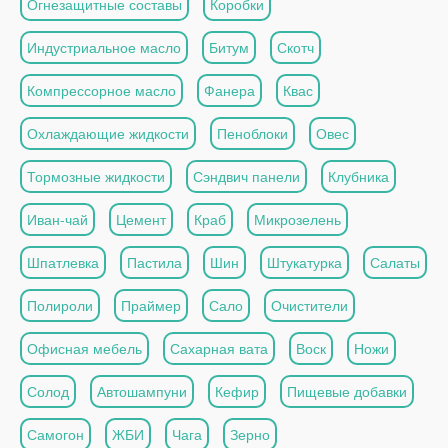
Огнезащитные составы
Коробки
Индустриальное масло
Битум
Скотч
Компрессорное масло
Фанера
Квас
Охлаждающие жидкости
Пеноблоки
Овес
Тормозные жидкости
Сэндвич панели
Клубника
Иван-чай
Цемент
Краб
Микрозелень
Шпатлевка
Пастила
Шин
Штукатурка
Салаты
Полироли
Праймер
Сало
Очистители
Офисная мебель
Сахарная вата
Воск
Ножи
Солод
Автошампуни
Кефир
Пищевые добавки
Самогон
ЖБИ
Чага
Зерно