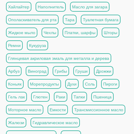
Хайлайтер
Наполнитель
Масло для загара
Ополаскиватель для рта
Тара
Туалетная бумага
Жидкое мыло
Чехлы
Платки, шарфы
Шторы
Ремни
Кукуруза
Глянцевая акриловая эмаль для металла и дерева
Арбуз
Виноград
Грибы
Груши
Дрожжи
Коньяк
Морепродукты
Духи
Соль
Пироги
Гель лак
Глютен
Раки
Тапки
Пшеница
Моторное масло
Емкости
Трансмиссионное масло
Жалюзи
Гидравлическое масло