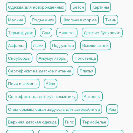
Одежда для новорожденных
Бетон
Картины
Малина
Подъемник
Школьная форма
Ткань
Термокружки
Сом
Ниппель
Детские бутылочки
Асфальт
Лыжи
Подгузники
Выключатели
Сноуборды
Аккумуляторы
Полотенца
Сертификат на детское питание
Платья
Печи и камины
Айва
Сертификат на детскую косметику
Антенны
Стеклоомывающая жидкость для автомобилей
Ром
Верхняя детская одежда
Гипс
Термобелье