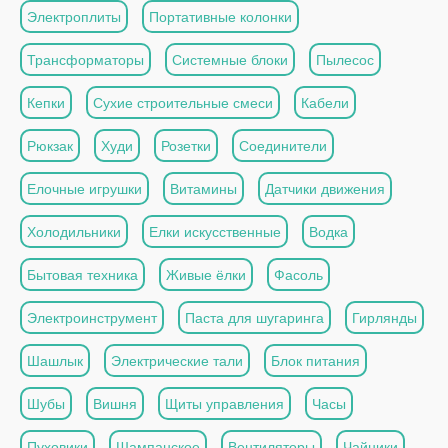
Электроплиты
Портативные колонки
Трансформаторы
Системные блоки
Пылесос
Кепки
Сухие строительные смеси
Кабели
Рюкзак
Худи
Розетки
Соединители
Елочные игрушки
Витамины
Датчики движения
Холодильники
Елки искусственные
Водка
Бытовая техника
Живые ёлки
Фасоль
Электроинструмент
Паста для шугаринга
Гирлянды
Шашлык
Электрические тали
Блок питания
Шубы
Вишня
Щиты управления
Часы
Пуховики
Шампанское
Вентиляторы
Чайники