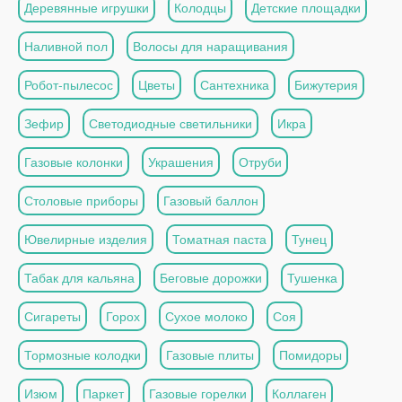
Деревянные игрушки
Колодцы
Детские площадки
Наливной пол
Волосы для наращивания
Робот-пылесос
Цветы
Сантехника
Бижутерия
Зефир
Светодиодные светильники
Икра
Газовые колонки
Украшения
Отруби
Столовые приборы
Газовый баллон
Ювелирные изделия
Томатная паста
Тунец
Табак для кальяна
Беговые дорожки
Тушенка
Сигареты
Горох
Сухое молоко
Соя
Тормозные колодки
Газовые плиты
Помидоры
Изюм
Паркет
Газовые горелки
Коллаген