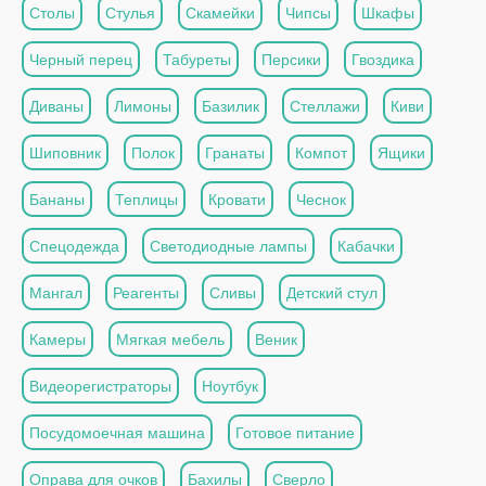
Столы
Стулья
Скамейки
Чипсы
Шкафы
Черный перец
Табуреты
Персики
Гвоздика
Диваны
Лимоны
Базилик
Стеллажи
Киви
Шиповник
Полок
Гранаты
Компот
Ящики
Бананы
Теплицы
Кровати
Чеснок
Спецодежда
Светодиодные лампы
Кабачки
Мангал
Реагенты
Сливы
Детский стул
Камеры
Мягкая мебель
Веник
Видеорегистраторы
Ноутбук
Посудомоечная машина
Готовое питание
Оправа для очков
Бахилы
Сверло