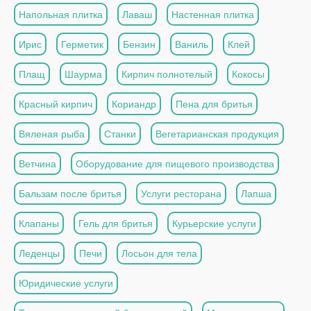
Напольная плитка
Лаваш
Настенная плитка
Ирис
Герметик
Бензин
Ваниль
Клей
Плащ
Шаурма
Кирпич полнотелый
Кокосы
Красный кирпич
Кориандр
Пена для бритья
Вяленая рыба
Станки
Вегетарианская продукция
Ветчина
Оборудование для пищевого производства
Бальзам после бритья
Услуги ресторана
Лапша
Клапаны
Гель для бритья
Курьерские услуги
Леденцы
Печи
Лосьон для тела
Юридические услуги