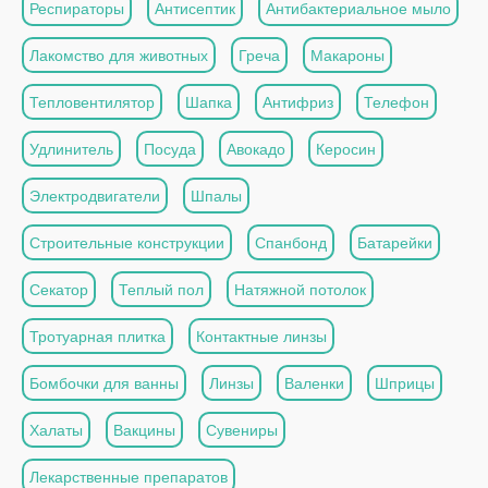
Респираторы
Антисептик
Антибактериальное мыло
Лакомство для животных
Греча
Макароны
Тепловентилятор
Шапка
Антифриз
Телефон
Удлинитель
Посуда
Авокадо
Керосин
Электродвигатели
Шпалы
Строительные конструкции
Спанбонд
Батарейки
Секатор
Теплый пол
Натяжной потолок
Тротуарная плитка
Контактные линзы
Бомбочки для ванны
Линзы
Валенки
Шприцы
Халаты
Вакцины
Сувениры
Лекарственные препаратов