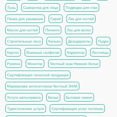
Тушь
Сыворотка для лица
Подводка для глаз
Пенка для умывания
Скраб
Лак для ногтей
Масло для ногтей
Пилинги
Лак для волос
Строительные леса
Кальян
Дезодаранты
Пудра
Картон
Влажные салфетки
Корректор
Лестницы
Румяна
Монитор
Честный знак Нижнее белье
Сертификация печатной продукции
Маркировка антисептиков Честный ЗНАК
Услуги автосервиса
Белье
Бытовая химия
Туристические услуги
Сертификация услуг гостиниц