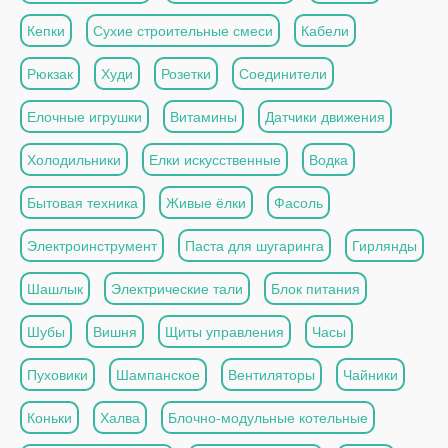
Кепки
Сухие строительные смеси
Кабели
Рюкзак
Худи
Розетки
Соединители
Елочные игрушки
Витамины
Датчики движения
Холодильники
Елки искусственные
Водка
Бытовая техника
Живые ёлки
Фасоль
Электроинструмент
Паста для шугаринга
Гирлянды
Шашлык
Электрические тали
Блок питания
Шубы
Вишня
Щиты управления
Часы
Пуховики
Шампанское
Вентиляторы
Чайники
Коньки
Халва
Блочно-модульные котельные