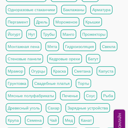
Одноразовые стаканчики
Баклажаны
Арматура
Пергамент
Дрель
Мороженое
Крышки
Йогурт
Нут
Трубы
Манго
Прожекторы
Монтажная пена
Мята
Гидроизоляция
Свекла
Стеновые панели
Кедровые орехи
Батут
Мрамор
Огурцы
Краска
Сметана
Капуста
Грунтовка
Свадебные платья
Торты
Мясные полуфабрикаты
Печенье
Соус
Рыба
Древесный уголь
Сахар
Зарядные устройства
МЫ ОНЛАЙН
Крупа
Семена
Чай
Мед
Канат