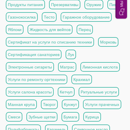
Продукты питания
Презервативы
Оружие
Пиво
Газонокосилка
Тесто
Гаражное оборудование
Яблоки
Жидкость для вейпов
Перец
Сертификат на услуги по списанию техники
Морковь
Сертификация санаториев
Лук
Электронные сигареты
Матрас
Лимонная кислота
Услуги по ремонту оргтехники
Крахмал
Услуги салона красоты
Кетчуп
Ритуальные услуги
Манная крупа
Творог
Кунжут
Услуги прачечных
Смеси
Зубные щетки
Бумага
Курица
Полуфабрикаты
Карамель
Сливочное масло