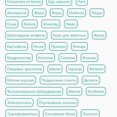
Косметика из Китая
Еда навынос
Рапс
Автокресло
Жмых
Фарш
Майонез
Пицца
Суши
Кисель
Шоколад
Какао
Шоколадные конфеты
Корм для животных
Фреза
Картофель
Носки
Пряники
Фонарь
Квадрокоптер
Колготки
Семечки
Фланцы
Пищевые красители
Шапки
Горчица
Фитинги
Мягкие игрушки
Подарочные пакеты
Десерты
Фильтровальное оборудование
Мюсли
Футболки
Электроплиты
Портативные колонки
Трансформаторы
Системные блоки
Пылесос