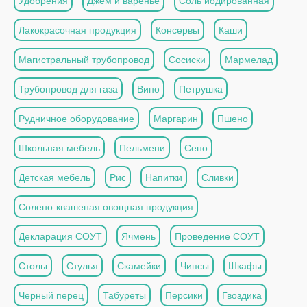
Удобрения
Джем и варенье
Соль йодированная
Лакокрасочная продукция
Консервы
Каши
Магистральный трубопровод
Сосиски
Мармелад
Трубопровод для газа
Вино
Петрушка
Рудничное оборудование
Маргарин
Пшено
Школьная мебель
Пельмени
Сено
Детская мебель
Рис
Напитки
Сливки
Солено-квашеная овощная продукция
Декларация СОУТ
Ячмень
Проведение СОУТ
Столы
Стулья
Скамейки
Чипсы
Шкафы
Черный перец
Табуреты
Персики
Гвоздика