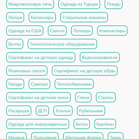
Микроволновую печь
Одежда из Турции
Пледы
Лапша
Балансиры
Стиральные машины
Одежда из США
Сапоги
Попкорн
Компьютеры
Болты
Технологическое оборудование
Сертификат на детскую одежду
Водонагреватели
Резиновые сапоги
Сертификат на детскую обувь
Гвозди
Самокат
Теплообменники
Сертификат на детские книги
Глина
Стропы
Раскраски
ДСП
Хлопья
Рубильники
Одежда для новорожденных
Бетон
Картины
Малина
Подъемник
Школьная форма
Ткань