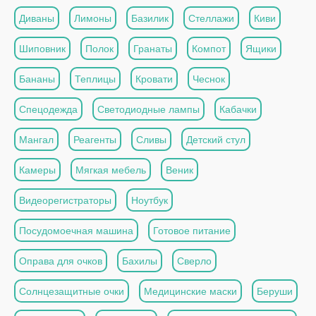
Диваны
Лимоны
Базилик
Стеллажи
Киви
Шиповник
Полок
Гранаты
Компот
Ящики
Бананы
Теплицы
Кровати
Чеснок
Спецодежда
Светодиодные лампы
Кабачки
Мангал
Реагенты
Сливы
Детский стул
Камеры
Мягкая мебель
Веник
Видеорегистраторы
Ноутбук
Посудомоечная машина
Готовое питание
Оправа для очков
Бахилы
Сверло
Солнцезащитные очки
Медицинские маски
Беруши