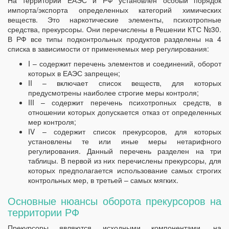
На территории ЕАЭС и РФ установлен особый порядок
импорта/экспорта определенных категорий химических
веществ. Это наркотические элементы, психотропные
средства, прекурсоры. Они перечислены в Решении КТС №30.
В РФ все типы подконтрольных продуктов разделены на 4
списка в зависимости от применяемых мер регулирования:
I – содержит перечень элементов и соединений, оборот
которых в ЕАЭС запрещен;
II – включает список веществ, для которых
предусмотрены наиболее строгие меры контроля;
III – содержит перечень психотропных средств, в
отношении которых допускается отказ от определенных
мер контроля;
IV – содержит список прекурсоров, для которых
установлены те или иные меры нетарифного
регулирования. Данный перечень разделен на три
таблицы. В первой из них перечислены прекурсоры, для
которых предполагается использование самых строгих
контрольных мер, в третьей – самых мягких.
Основные нюансы оборота прекурсоров на
территории РФ
Прекурсоры являются исходными компонентами, на