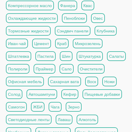
Компрессорное масло
Фанера
Квас
Охлаждающие жидкости
Пеноблоки
Овес
Тормозные жидкости
Сэндвич панели
Клубника
Иван-чай
Цемент
Краб
Микрозелень
Шпатлевка
Пастила
Шин
Штукатурка
Салаты
Полироли
Праймер
Сало
Очистители
Офисная мебель
Сахарная вата
Воск
Ножи
Солод
Автошампуни
Кефир
Пищевые добавки
Самогон
ЖБИ
Чага
Зерно
Светодиодные ленты
Лаваш
Алкоголь