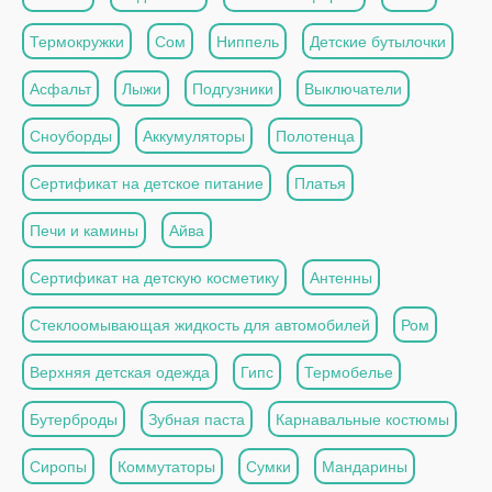
Термокружки
Сом
Ниппель
Детские бутылочки
Асфальт
Лыжи
Подгузники
Выключатели
Сноуборды
Аккумуляторы
Полотенца
Сертификат на детское питание
Платья
Печи и камины
Айва
Сертификат на детскую косметику
Антенны
Стеклоомывающая жидкость для автомобилей
Ром
Верхняя детская одежда
Гипс
Термобелье
Бутерброды
Зубная паста
Карнавальные костюмы
Сиропы
Коммутаторы
Сумки
Мандарины