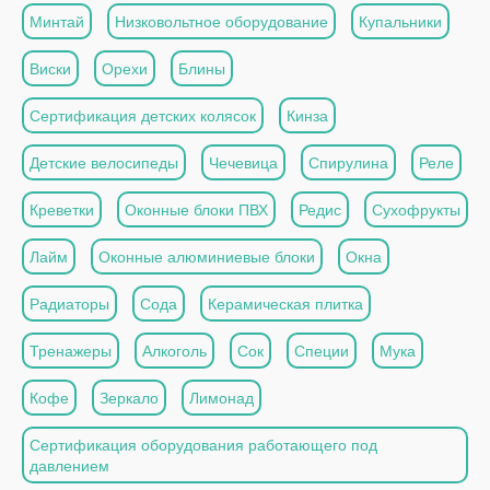
Минтай
Низковольтное оборудование
Купальники
Виски
Орехи
Блины
Сертификация детских колясок
Кинза
Детские велосипеды
Чечевица
Спирулина
Реле
Креветки
Оконные блоки ПВХ
Редис
Сухофрукты
Лайм
Оконные алюминиевые блоки
Окна
Радиаторы
Сода
Керамическая плитка
Тренажеры
Алкоголь
Сок
Специи
Мука
Кофе
Зеркало
Лимонад
Сертификация оборудования работающего под
давлением