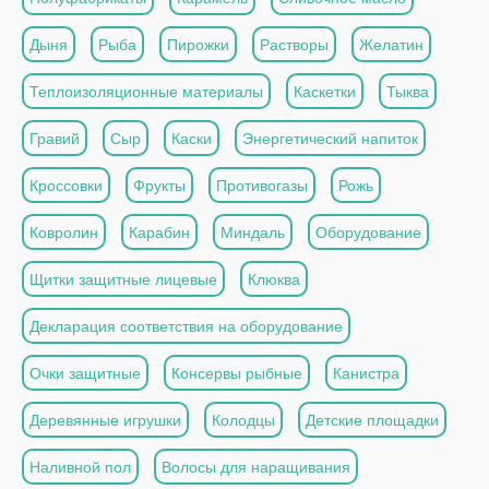
Дыня
Рыба
Пирожки
Растворы
Желатин
Теплоизоляционные материалы
Каскетки
Тыква
Гравий
Сыр
Каски
Энергетический напиток
Кроссовки
Фрукты
Противогазы
Рожь
Ковролин
Карабин
Миндаль
Оборудование
Щитки защитные лицевые
Клюква
Декларация соответствия на оборудование
Очки защитные
Консервы рыбные
Канистра
Деревянные игрушки
Колодцы
Детские площадки
Наливной пол
Волосы для наращивания