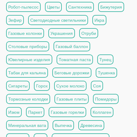
Робот-пылесос
Цветы
Сантехника
Бижутерия
Зефир
Светодиодные светильники
Икра
Газовые колонки
Украшения
Отруби
Столовые приборы
Газовый баллон
Ювелирные изделия
Томатная паста
Тунец
Табак для кальяна
Беговые дорожки
Тушенка
Сигареты
Горох
Сухое молоко
Соя
Тормозные колодки
Газовые плиты
Помидоры
Изюм
Паркет
Газовые горелки
Коллаген
Минеральная вата
Выпечка
Древесина