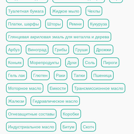
Туалетная бумага
Жидкое мыло
Чехлы
Платки, шарфы
Шторы
Ремни
Кукуруза
Глянцевая акриловая эмаль для металла и дерева
Арбуз
Виноград
Грибы
Груши
Дрожжи
Коньяк
Морепродукты
Духи
Соль
Пироги
Гель лак
Глютен
Раки
Тапки
Пшеница
Моторное масло
Емкости
Трансмиссионное масло
Жалюзи
Гидравлическое масло
Огнезащитные составы
Коробки
Индустриальное масло
Битум
Скотч