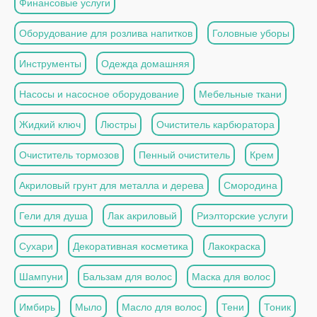
Финансовые услуги
Оборудование для розлива напитков
Головные уборы
Инструменты
Одежда домашняя
Насосы и насосное оборудование
Мебельные ткани
Жидкий ключ
Люстры
Очиститель карбюратора
Очиститель тормозов
Пенный очиститель
Крем
Акриловый грунт для металла и дерева
Смородина
Гели для душа
Лак акриловый
Риэлторские услуги
Сухари
Декоративная косметика
Лакокраска
Шампуни
Бальзам для волос
Маска для волос
Имбирь
Мыло
Масло для волос
Тени
Тоник