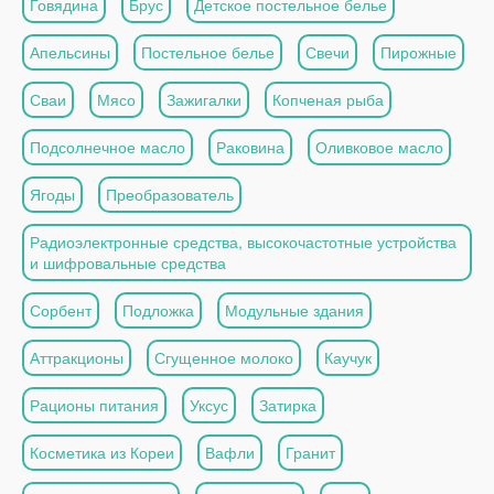
Говядина
Брус
Детское постельное белье
Апельсины
Постельное белье
Свечи
Пирожные
Сваи
Мясо
Зажигалки
Копченая рыба
Подсолнечное масло
Раковина
Оливковое масло
Ягоды
Преобразователь
Радиоэлектронные средства, высокочастотные устройства
и шифровальные средства
Сорбент
Подложка
Модульные здания
Аттракционы
Сгущенное молоко
Каучук
Рационы питания
Уксус
Затирка
Косметика из Кореи
Вафли
Гранит