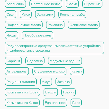
Апельсины
Постельное белье
Свечи
Пирожные
Сваи
Мясо
Зажигалки
Копченая рыба
Подсолнечное масло
Раковина
Оливковое масло
Ягоды
Преобразователь
Радиоэлектронные средства, высокочастотные устройства
и шифровальные средства
Сорбент
Подложка
Модульные здания
Аттракционы
Сгущенное молоко
Каучук
Рационы питания
Уксус
Затирка
Косметика из Кореи
Вафли
Гранит
Косметика из Китая
Еда навынос
Рапс