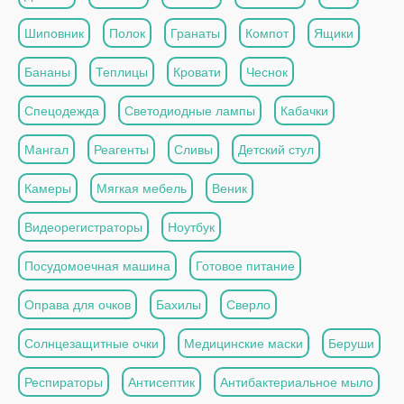
Шиповник
Полок
Гранаты
Компот
Ящики
Бананы
Теплицы
Кровати
Чеснок
Спецодежда
Светодиодные лампы
Кабачки
Мангал
Реагенты
Сливы
Детский стул
Камеры
Мягкая мебель
Веник
Видеорегистраторы
Ноутбук
Посудомоечная машина
Готовое питание
Оправа для очков
Бахилы
Сверло
Солнцезащитные очки
Медицинские маски
Беруши
Респираторы
Антисептик
Антибактериальное мыло