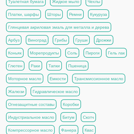
Туалетная бумага
Жидкое мыло
Чехлы
Платки, шарфы
Шторы
Ремни
Кукуруза
Глянцевая акриловая эмаль для металла и дерева
Арбуз
Виноград
Грибы
Груши
Дрожжи
Коньяк
Морепродукты
Соль
Пироги
Гель лак
Глютен
Раки
Тапки
Пшеница
Моторное масло
Емкости
Трансмиссионное масло
Жалюзи
Гидравлическое масло
Огнезащитные составы
Коробки
Индустриальное масло
Битум
Скотч
Компрессорное масло
Фанера
Квас