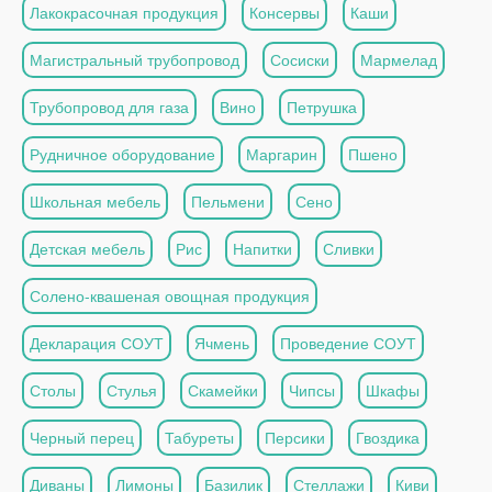
Лакокрасочная продукция
Консервы
Каши
Магистральный трубопровод
Сосиски
Мармелад
Трубопровод для газа
Вино
Петрушка
Рудничное оборудование
Маргарин
Пшено
Школьная мебель
Пельмени
Сено
Детская мебель
Рис
Напитки
Сливки
Солено-квашеная овощная продукция
Декларация СОУТ
Ячмень
Проведение СОУТ
Столы
Стулья
Скамейки
Чипсы
Шкафы
Черный перец
Табуреты
Персики
Гвоздика
Диваны
Лимоны
Базилик
Стеллажи
Киви