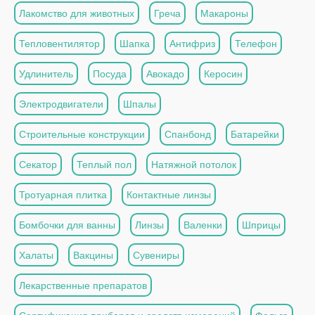
Лакомство для животных
Греча
Макароны
Тепловентилятор
Шапка
Антифриз
Телефон
Удлинитель
Посуда
Авокадо
Керосин
Электродвигатели
Шпалы
Строительные конструкции
Спанбонд
Батарейки
Секатор
Теплый пол
Натяжной потолок
Тротуарная плитка
Контактные линзы
Бомбочки для ванны
Линзы
Валенки
Шприцы
Халаты
Вакцины
Сувениры
Лекарственные препаратов