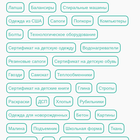
Лапша
Балансиры
Стиральные машины
Одежда из США
Сапоги
Попкорн
Компьютеры
Болты
Технологическое оборудование
Сертификат на детскую одежду
Водонагреватели
Резиновые сапоги
Сертификат на детскую обувь
Гвозди
Самокат
Теплообменники
Сертификат на детские книги
Глина
Стропы
Раскраски
ДСП
Хлопья
Рубильники
Одежда для новорожденных
Бетон
Картины
Малина
Подъемник
Школьная форма
Ткань