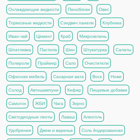
Охлаждающие жидкости
Пеноблоки
Овес
Тормозные жидкости
Сэндвич панели
Клубника
Иван-чай
Цемент
Краб
Микрозелень
Шпатлевка
Пастила
Шин
Штукатурка
Салаты
Полироли
Праймер
Сало
Очистители
Офисная мебель
Сахарная вата
Воск
Ножи
Солод
Автошампуни
Кефир
Пищевые добавки
Самогон
ЖБИ
Чага
Зерно
Светодиодные ленты
Лаваш
Алкоголь
Удобрения
Джем и варенье
Соль йодированная