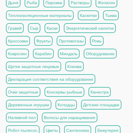
Дыня
Рыба
Пирожки
Растворы
Желатин
Теплоизоляционные материалы
Каскетки
Тыква
Гравий
Сыр
Каски
Энергетический напиток
Кроссовки
Фрукты
Противогазы
Рожь
Ковролин
Карабин
Миндаль
Оборудование
Щитки защитные лицевые
Клюква
Декларация соответствия на оборудование
Очки защитные
Консервы рыбные
Канистра
Деревянные игрушки
Колодцы
Детские площадки
Наливной пол
Волосы для наращивания
Робот-пылесос
Цветы
Сантехника
Бижутерия