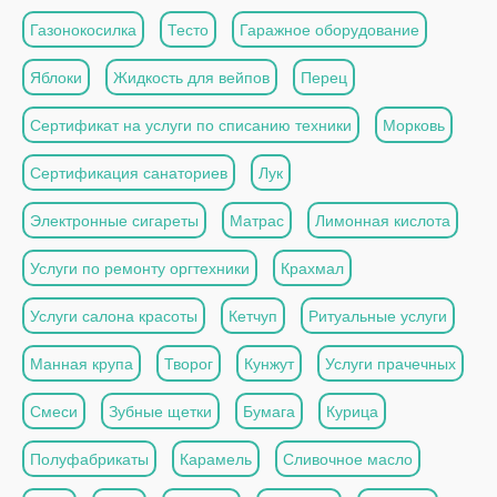
Газонокосилка
Тесто
Гаражное оборудование
Яблоки
Жидкость для вейпов
Перец
Сертификат на услуги по списанию техники
Морковь
Сертификация санаториев
Лук
Электронные сигареты
Матрас
Лимонная кислота
Услуги по ремонту оргтехники
Крахмал
Услуги салона красоты
Кетчуп
Ритуальные услуги
Манная крупа
Творог
Кунжут
Услуги прачечных
Смеси
Зубные щетки
Бумага
Курица
Полуфабрикаты
Карамель
Сливочное масло