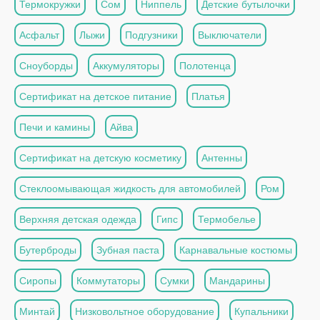
Термокружки
Сом
Ниппель
Детские бутылочки
Асфальт
Лыжи
Подгузники
Выключатели
Сноуборды
Аккумуляторы
Полотенца
Сертификат на детское питание
Платья
Печи и камины
Айва
Сертификат на детскую косметику
Антенны
Стеклоомывающая жидкость для автомобилей
Ром
Верхняя детская одежда
Гипс
Термобелье
Бутерброды
Зубная паста
Карнавальные костюмы
Сиропы
Коммутаторы
Сумки
Мандарины
Минтай
Низковольтное оборудование
Купальники