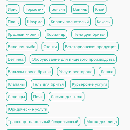
Ирис
Герметик
Бензин
Ваниль
Клей
Плащ
Шаурма
Кирпич полнотелый
Кокосы
Красный кирпич
Кориандр
Пена для бритья
Вяленая рыба
Станки
Вегетарианская продукция
Ветчина
Оборудование для пищевого производства
Бальзам после бритья
Услуги ресторана
Лапша
Клапаны
Гель для бритья
Курьерские услуги
Леденцы
Печи
Лосьон для тела
Юридические услуги
Транспорт напольный безрельсовый
Маска для лица