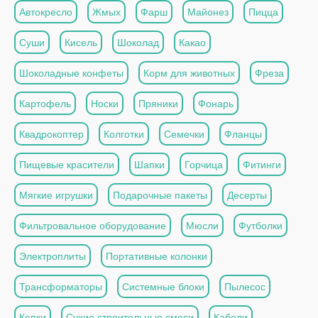
Автокресло
Жмых
Фарш
Майонез
Пицца
Суши
Кисель
Шоколад
Какао
Шоколадные конфеты
Корм для животных
Фреза
Картофель
Носки
Пряники
Фонарь
Квадрокоптер
Колготки
Семечки
Фланцы
Пищевые красители
Шапки
Горчица
Фитинги
Мягкие игрушки
Подарочные пакеты
Десерты
Фильтровальное оборудование
Мюсли
Футболки
Электроплиты
Портативные колонки
Трансформаторы
Системные блоки
Пылесос
Кепки
Сухие строительные смеси
Кабели