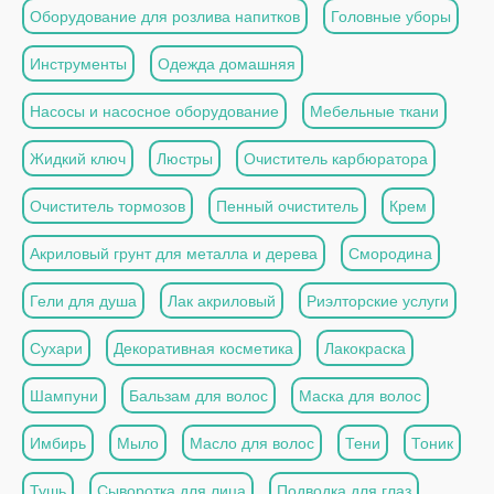
Оборудование для розлива напитков
Головные уборы
Инструменты
Одежда домашняя
Насосы и насосное оборудование
Мебельные ткани
Жидкий ключ
Люстры
Очиститель карбюратора
Очиститель тормозов
Пенный очиститель
Крем
Акриловый грунт для металла и дерева
Смородина
Гели для душа
Лак акриловый
Риэлторские услуги
Сухари
Декоративная косметика
Лакокраска
Шампуни
Бальзам для волос
Маска для волос
Имбирь
Мыло
Масло для волос
Тени
Тоник
Тушь
Сыворотка для лица
Подводка для глаз