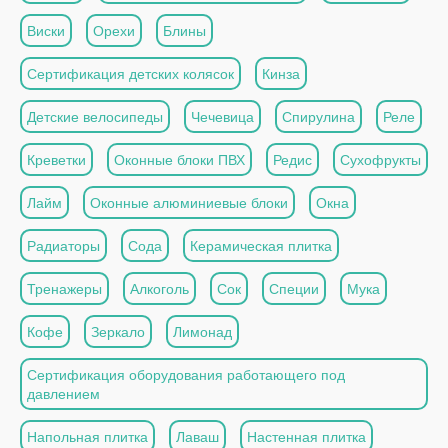
Виски
Орехи
Блины
Сертификация детских колясок
Кинза
Детские велосипеды
Чечевица
Спирулина
Реле
Креветки
Оконные блоки ПВХ
Редис
Сухофрукты
Лайм
Оконные алюминиевые блоки
Окна
Радиаторы
Сода
Керамическая плитка
Тренажеры
Алкоголь
Сок
Специи
Мука
Кофе
Зеркало
Лимонад
Сертификация оборудования работающего под
давлением
Напольная плитка
Лаваш
Настенная плитка