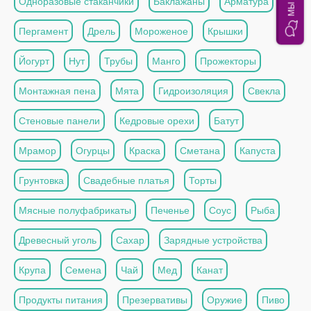
Одноразовые стаканчики
Баклажаны
Арматура
Пергамент
Дрель
Мороженое
Крышки
Йогурт
Нут
Трубы
Манго
Прожекторы
Монтажная пена
Мята
Гидроизоляция
Свекла
Стеновые панели
Кедровые орехи
Батут
Мрамор
Огурцы
Краска
Сметана
Капуста
Грунтовка
Свадебные платья
Торты
Мясные полуфабрикаты
Печенье
Соус
Рыба
Древесный уголь
Сахар
Зарядные устройства
Крупа
Семена
Чай
Мед
Канат
Продукты питания
Презервативы
Оружие
Пиво