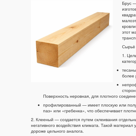
Брус —
изгото
квадра
малоэт
кровли
этот м
трансп
Сырьё 
1. Цел
катего
тесаны
более 
непроф
сторон
Поверхность неровная, для плотного соедине
профилированный — имеет плоскую или полу
паз» или «гребенка», что обеспечивает плот
2. Клееный — создается путем склеивания отдельн
негативного воздействия климата. Такой материал у
дороже цельного аналога.