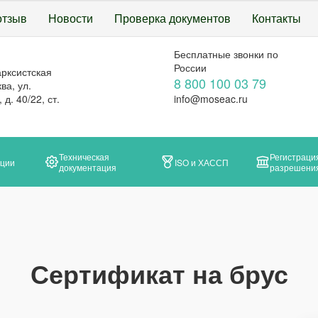
отзыв
Новости
Проверка документов
Контакты
Бесплатные звонки по
России
арксистская
8 800 100 03 79
ва, ул.
д. 40/22, ст.
info@moseac.ru
Техническая
Регистраци
ации
ISO и ХАССП
документация
разрешени
Сертификат на брус