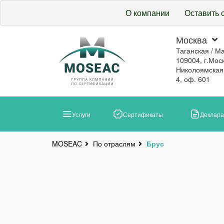
О компании
Оставить 
Москва
Таганская / М
109004, г.Моск
Николоямская, 
4, оф. 601
Услуги
Сертификаты
Деклар
По отраслям
Брус
MOSEAC