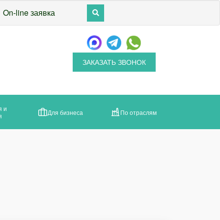
On-line заявка
ЗАКАЗАТЬ ЗВОНОК
я и
Для бизнеса
По отраслям
я