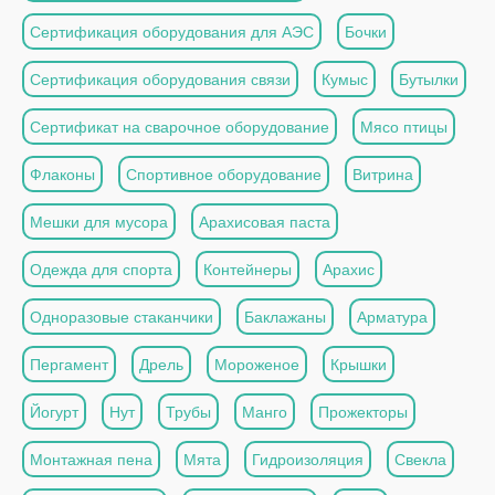
Сертификация оборудования для АЭС
Бочки
Сертификация оборудования связи
Кумыс
Бутылки
Сертификат на сварочное оборудование
Мясо птицы
Флаконы
Спортивное оборудование
Витрина
Мешки для мусора
Арахисовая паста
Одежда для спорта
Контейнеры
Арахис
Одноразовые стаканчики
Баклажаны
Арматура
Пергамент
Дрель
Мороженое
Крышки
Йогурт
Нут
Трубы
Манго
Прожекторы
Монтажная пена
Мята
Гидроизоляция
Свекла