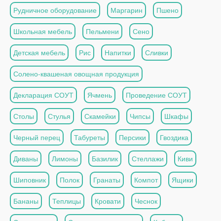
Рудничное оборудование
Маргарин
Пшено
Школьная мебель
Пельмени
Сено
Детская мебель
Рис
Напитки
Сливки
Солено-квашеная овощная продукция
Декларация СОУТ
Ячмень
Проведение СОУТ
Столы
Стулья
Скамейки
Чипсы
Шкафы
Черный перец
Табуреты
Персики
Гвоздика
Диваны
Лимоны
Базилик
Стеллажи
Киви
Шиповник
Полок
Гранаты
Компот
Ящики
Бананы
Теплицы
Кровати
Чеснок