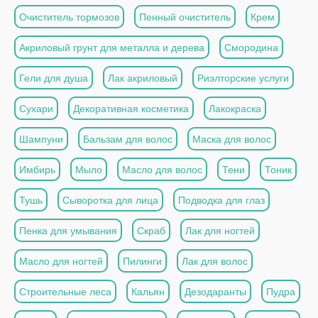
Очиститель тормозов
Пенный очиститель
Крем
Акриловый грунт для металла и дерева
Смородина
Гели для душа
Лак акриловый
Риэлторские услуги
Сухари
Декоративная косметика
Лакокраска
Шампуни
Бальзам для волос
Маска для волос
Имбирь
Мыло
Масло для волос
Тени
Тоник
Тушь
Сыворотка для лица
Подводка для глаз
Пенка для умывания
Скраб
Лак для ногтей
Масло для ногтей
Пилинги
Лак для волос
Строительные леса
Кальян
Дезодаранты
Пудра