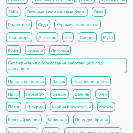
Лайм
Оконные алюминиевые блоки
Окна
Радиаторы
Сода
Керамическая плитка
Тренажеры
Алкоголь
Сок
Специи
Мука
Кофе
Зеркало
Лимонад
Сертификация оборудования работающего под
давлением
Напольная плитка
Лаваш
Настенная плитка
Ирис
Герметик
Бензин
Ваниль
Клей
Плащ
Шаурма
Кирпич полнотелый
Кокосы
Красный кирпич
Кориандр
Пена для бритья
Вяленая рыба
Станки
Вегетарианская продукция