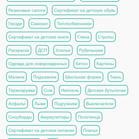
Резиновые сапоги
Сертификат на детскую обувь
Гвозди
Самокат
Теплообменники
Сертификат на детские книги
Глина
Стропы
Раскраски
ДСП
Хлопья
Рубильники
Одежда для новорожденных
Бетон
Картины
Малина
Подъемник
Школьная форма
Ткань
Термокружки
Сом
Ниппель
Детские бутылочки
Асфальт
Лыжи
Подгузники
Выключатели
Сноуборды
Аккумуляторы
Полотенца
Сертификат на детское питание
Платья