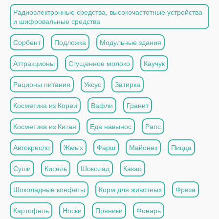
Радиоэлектронные средства, высокочастотные устройства
и шифровальные средства
Сорбент
Подложка
Модульные здания
Аттракционы
Сгущенное молоко
Каучук
Рационы питания
Уксус
Затирка
Косметика из Кореи
Вафли
Гранит
Косметика из Китая
Еда навынос
Рапс
Автокресло
Жмых
Фарш
Майонез
Пицца
Суши
Кисель
Шоколад
Какао
Шоколадные конфеты
Корм для животных
Фреза
Картофель
Носки
Пряники
Фонарь