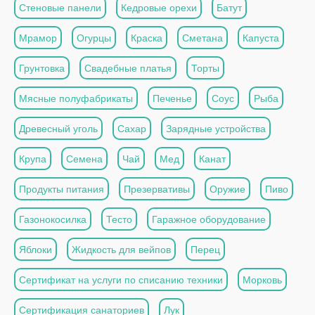
Стеновые панели
Кедровые орехи
Батут
Мрамор
Огурцы
Краска
Сметана
Капуста
Грунтовка
Свадебные платья
Торты
Мясные полуфабрикаты
Печенье
Соус
Рыба
Древесный уголь
Сахар
Зарядные устройства
Крупа
Семена
Чай
Мед
Канат
Продукты питания
Презервативы
Оружие
Пиво
Газонокосилка
Тесто
Гаражное оборудование
Яблоки
Жидкость для вейпов
Перец
Сертификат на услуги по списанию техники
Морковь
Сертификация санаториев
Лук