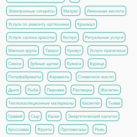
Электронные сигареты
Матрас
Лимонная кислота
Услуги по ремонту оргтехники
Крахмал
Услуги салона красоты
Кетчуп
Ритуальные услуги
Манная крупа
Творог
Кунжут
Услуги прачечных
Смеси
Зубные щетки
Бумага
Курица
Полуфабрикаты
Карамель
Сливочное масло
Дыня
Рыба
Пирожки
Растворы
Желатин
Теплоизоляционные материалы
Каскетки
Тыква
Гравий
Сыр
Каски
Энергетический напиток
Кроссовки
Фрукты
Противогазы
Рожь