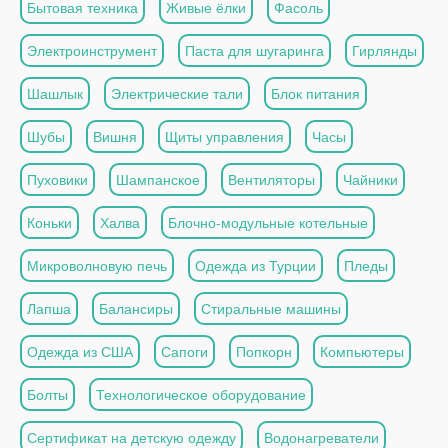
Бытовая техника
Живые ёлки
Фасоль
Электроинструмент
Паста для шугаринга
Гирлянды
Шашлык
Электрические тали
Блок питания
Шубы
Вишня
Щиты управления
Часы
Пуховики
Шампанское
Вентиляторы
Чайники
Коньки
Халва
Блочно-модульные котельные
Микроволновую печь
Одежда из Турции
Пледы
Лапша
Балансиры
Стиральные машины
Одежда из США
Сапоги
Попкорн
Компьютеры
Болты
Технологическое оборудование
Сертификат на детскую одежду
Водонагреватели