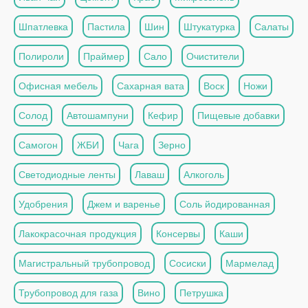
Шпатлевка
Пастила
Шин
Штукатурка
Салаты
Полироли
Праймер
Сало
Очистители
Офисная мебель
Сахарная вата
Воск
Ножи
Солод
Автошампуни
Кефир
Пищевые добавки
Самогон
ЖБИ
Чага
Зерно
Светодиодные ленты
Лаваш
Алкоголь
Удобрения
Джем и варенье
Соль йодированная
Лакокрасочная продукция
Консервы
Каши
Магистральный трубопровод
Сосиски
Мармелад
Трубопровод для газа
Вино
Петрушка