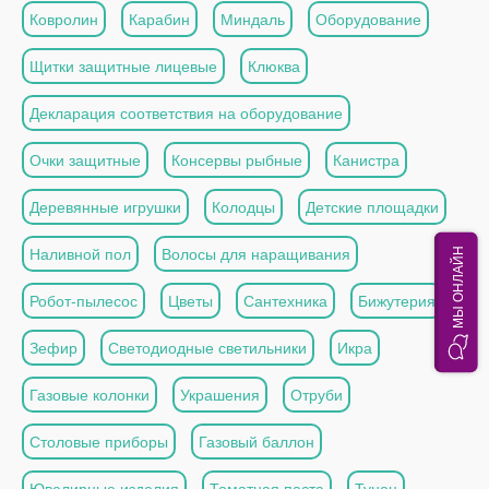
Ковролин
Карабин
Миндаль
Оборудование
Щитки защитные лицевые
Клюква
Декларация соответствия на оборудование
Очки защитные
Консервы рыбные
Канистра
Деревянные игрушки
Колодцы
Детские площадки
Наливной пол
Волосы для наращивания
МЫ ОНЛАЙН
Робот-пылесос
Цветы
Сантехника
Бижутерия
Зефир
Светодиодные светильники
Икра
Газовые колонки
Украшения
Отруби
Столовые приборы
Газовый баллон
Ювелирные изделия
Томатная паста
Тунец