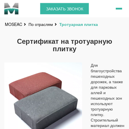
ЗАКАЗАТЬ ЗВОНОК
По отраслям
Тротуарная плитка
MOSEAC
Сертификат на тротуарную
плитку
Для
благоустройства
пешеходных
дорожек, а также
для парковых
аллей и
пешеходных зон
используют
тротуарную
плитку.
Строительный
материал должен