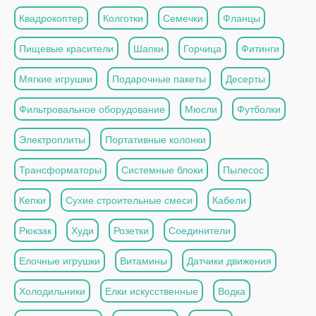
Квадрокоптер
Колготки
Семечки
Фланцы
Пищевые красители
Шапки
Горчица
Фитинги
Мягкие игрушки
Подарочные пакеты
Десерты
Фильтровальное оборудование
Мюсли
Футболки
Электроплиты
Портативные колонки
Трансформаторы
Системные блоки
Пылесос
Кепки
Сухие строительные смеси
Кабели
Рюкзак
Худи
Розетки
Соединители
Елочные игрушки
Витамины
Датчики движения
Холодильники
Елки искусственные
Водка