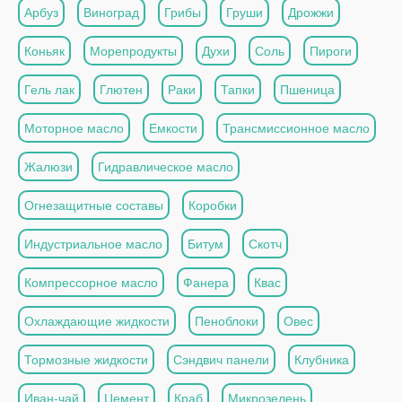
Арбуз
Виноград
Грибы
Груши
Дрожжи
Коньяк
Морепродукты
Духи
Соль
Пироги
Гель лак
Глютен
Раки
Тапки
Пшеница
Моторное масло
Емкости
Трансмиссионное масло
Жалюзи
Гидравлическое масло
Огнезащитные составы
Коробки
Индустриальное масло
Битум
Скотч
Компрессорное масло
Фанера
Квас
Охлаждающие жидкости
Пеноблоки
Овес
Тормозные жидкости
Сэндвич панели
Клубника
Иван-чай
Цемент
Краб
Микрозелень