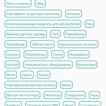
Печи и камины
Айва
Сертификат на детскую косметику
Антенны
Стеклоомывающая жидкость для автомобилей
Ром
Верхняя детская одежда
Гипс
Термобелье
Бутерброды
Зубная паста
Карнавальные костюмы
Сиропы
Коммутаторы
Сумки
Мандарины
Минтай
Низковольтное оборудование
Купальники
Виски
Орехи
Блины
Сертификация детских колясок
Кинза
Детские велосипеды
Чечевица
Спирулина
Реле
Креветки
Оконные блоки ПВХ
Редис
Сухофрукты