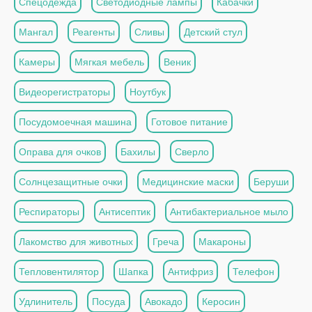
Спецодежда
Светодиодные лампы
Кабачки
Мангал
Реагенты
Сливы
Детский стул
Камеры
Мягкая мебель
Веник
Видеорегистраторы
Ноутбук
Посудомоечная машина
Готовое питание
Оправа для очков
Бахилы
Сверло
Солнцезащитные очки
Медицинские маски
Беруши
Респираторы
Антисептик
Антибактериальное мыло
Лакомство для животных
Греча
Макароны
Тепловентилятор
Шапка
Антифриз
Телефон
Удлинитель
Посуда
Авокадо
Керосин