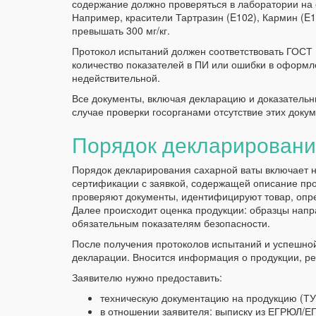
содержание должно проверяться в лаборатории на 
Например, красители Тартразин (E102), Кармин (E
превышать 300 мг/кг.
Протокол испытаний должен соответствовать ГОСТ 
количество показателей в ПИ или ошибки в оформ
недействительной.
Все документы, включая декларацию и доказательн
случае проверки госорганами отсутствие этих доку
Порядок декларировани
Порядок декларирования сахарной ваты включает н
сертификации с заявкой, содержащей описание пр
проверяют документы, идентифицируют товар, опре
Далее происходит оценка продукции: образцы напр
обязательным показателям безопасности.
После получения протоколов испытаний и успешной
декларации. Вносится информация о продукции, рез
Заявителю нужно предоставить:
техническую документацию на продукцию (ТУ
в отношении заявителя: выписку из ЕГРЮЛ/ЕГ