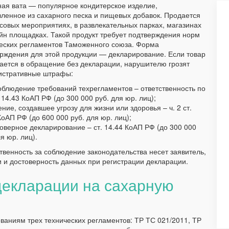
ая вата — популярное кондитерское изделие,
вленное из сахарного песка и пищевых добавок. Продается
совых мероприятиях, в развлекательных парках, магазинах
йн площадках. Такой продукт требует подтверждения норм
еских регламентов Таможенного союза. Форма
рждения для этой продукции — декларирование. Если товар
ается в обращение без декларации, нарушителю грозят
истративные штрафы:
облюдение требований техрегламентов – ответственность по
т. 14.43 КоАП РФ (до 300 000 руб. для юр. лиц);
ние, создавшее угрозу для жизни или здоровья – ч. 2 ст.
КоАП РФ (до 600 000 руб. для юр. лиц);
оверное декларирование – ст. 14.44 КоАП РФ (до 300 000
ля юр. лиц).
твенность за соблюдение законодательства несет заявитель,
и и достоверность данных при регистрации декларации.
декларации на сахарную
ваниям трех технических регламентов: ТР ТС 021/2011, ТР