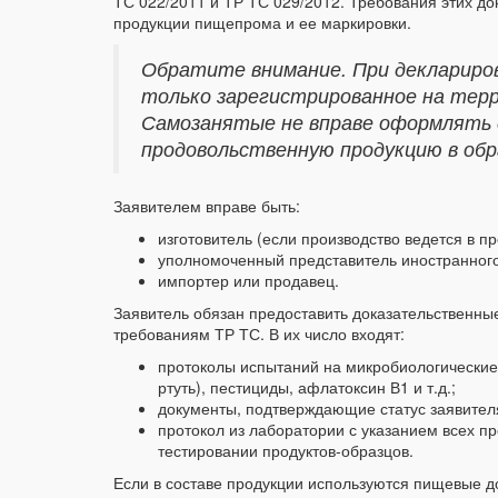
ТС 022/2011 и ТР ТС 029/2012. Требования этих д
продукции пищепрома и ее маркировки.
Обратите внимание. При деклариро
только зарегистрированное на тер
Самозанятые не вправе оформлять 
продовольственную продукцию в об
Заявителем вправе быть:
изготовитель (если производство ведется в п
уполномоченный представитель иностранного 
импортер или продавец.
Заявитель обязан предоставить доказательственн
требованиям ТР ТС. В их число входят:
протоколы испытаний на микробиологические 
ртуть), пестициды, афлатоксин В1 и т.д.;
документы, подтверждающие статус заявителя
протокол из лаборатории с указанием всех п
тестировании продуктов-образцов.
Если в составе продукции используются пищевые до