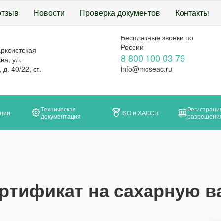
отзыв
Новости
Проверка документов
Контакты
Бесплатные звонки по
России
арксистская
8 800 100 03 79
ва, ул.
д. 40/22, ст.
info@moseac.ru
Техническая
Регистраци
ации
ISO и ХАССП
документация
разрешени
ртификат на сахарную в