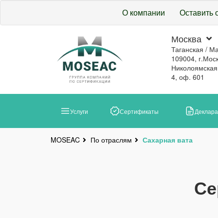
О компании
Оставить 
Москва
Таганская / М
109004, г.Моск
Николоямская, 
4, оф. 601
Услуги
Сертификаты
Деклар
По отраслям
Сахарная вата
MOSEAC
Се