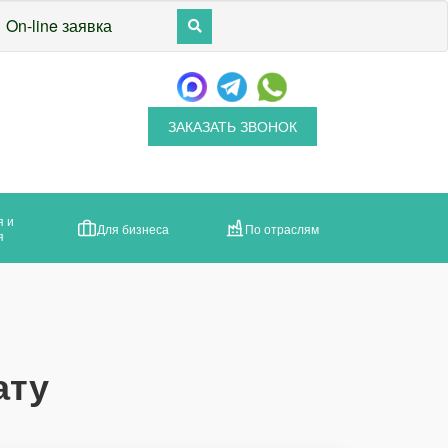
On-line заявка
ЗАКАЗАТЬ ЗВОНОК
я и
Для бизнеса
По отраслям
я
ату