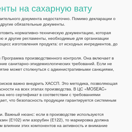
нты на сахарную вату
шительного документа недостаточно. Помимо декларации о
 другие обязательные документы.
отовить нормативно-техническую документацию, которая
ию и другие регламенты, необходимые для организации
оцесс изготовления продукта: от исходных ингредиентов, до
 Программа производственного контроля. Она включает в
ние санитарно-эпидемиологических требований. Если не
тие может столкнуться с административными санкциями,
 рисков важно внедрить ХАССП. Это методика, позволяющая
асности на всех этапах производства. В ЦС «MOSEAC»
на него сертификат в соответствии с требованиями
ает, что безопасность продукции гарантируется системным
и. Важный нюанс: если в производстве используются
зин (Е102) или азорубин (Е122), то маркировка должна
 влиянии этих компонентов на активность и внимание