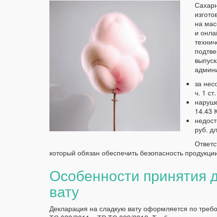
Сахарн
изгото
на мас
и онла
технич
подтве
выпуск
админ
за нес
ч. 1 с
наруше
14.43 
недост
руб. д
Ответс
который обязан обеспечить безопасность продукци
Особенности принятия 
вату
Декларация на сладкую вату оформляется по требо