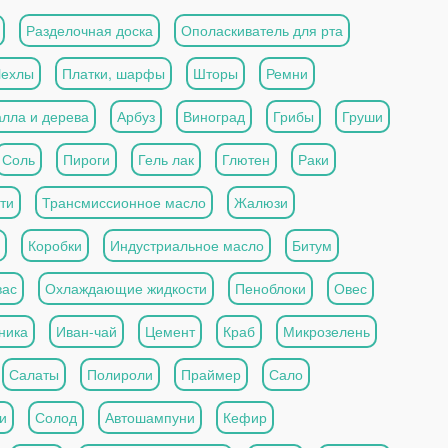
Разделочная доска
Ополаскиватель для рта
Чехлы
Платки, шарфы
Шторы
Ремни
алла и дерева
Арбуз
Виноград
Грибы
Груши
Соль
Пироги
Гель лак
Глютен
Раки
ти
Трансмиссионное масло
Жалюзи
Коробки
Индустриальное масло
Битум
вас
Охлаждающие жидкости
Пеноблоки
Овес
ника
Иван-чай
Цемент
Краб
Микрозелень
Салаты
Полироли
Праймер
Сало
и
Солод
Автошампуни
Кефир