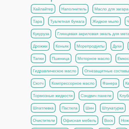
Хайлайтер
Наполнитель
Масло для загара
Тара
Туалетная бумага
Жидкое мыло
Кукуруза
Глянцевая акриловая эмаль для мет
Дрожжи
Коньяк
Морепродукты
Духи
Тапки
Пшеница
Моторное масло
Емкос
Гидравлическое масло
Огнезащитные составы
Скотч
Компрессорное масло
Фанера
К
Тормозные жидкости
Сэндвич панели
Клуб
Шпатлевка
Пастила
Шин
Штукатурка
Очистители
Офисная мебель
Воск
Нож