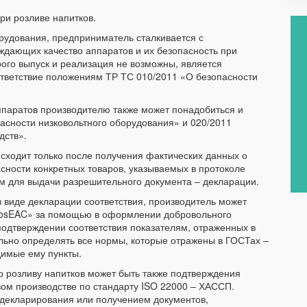
ри розливе напитков.
орудования, предприниматель сталкивается с
дающих качество аппаратов и их безопасность при
ого выпуск и реализация не возможны, является
ответствие положениям ТР ТС 010/2011 «О безопасности
ппаратов производителю также может понадобиться и
асности низковольтного оборудования» и 020/2011
дств».
ходит только после получения фактических данных о
сности конкретных товаров, указываемых в протоколе
м для выдачи разрешительного документа – декларации.
 виде декларации соответствия, производитель может
MosEAC» за помощью в оформлении добровольного
 подтверждении соответствия показателям, отраженных в
льно определять все нормы, которые отражены в ГОСТах –
димые ему пункты.
 розливу напитков может быть также подтверждения
м производстве по стандарту ISO 22000 – ХАССП.
 декларирования или получением документов,