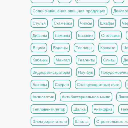
Солено-квашеная овощная продукция
Деклар
Стулья
Скамейки
Чипсы
Шкафы
Че
Диваны
Лимоны
Базилик
Стеллажи
Ящики
Бананы
Теплицы
Кровати
Че
Кабачки
Мангал
Реагенты
Сливы
Де
Видеорегистраторы
Ноутбук
Посудомоечн
Бахилы
Сверло
Солнцезащитные очки
Антисептик
Антибактериальное мыло
Лако
Тепловентилятор
Шапка
Антифриз
Тел
Электродвигатели
Шпалы
Строительные к