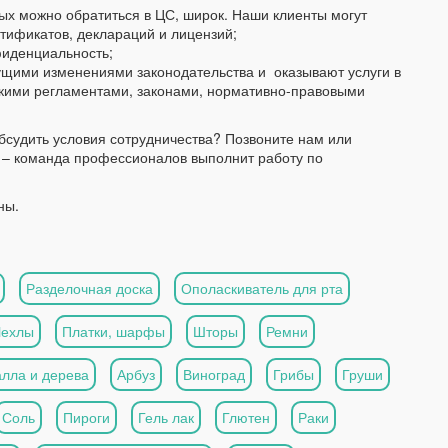
ых можно обратиться в ЦС, широк. Наши клиенты могут
ртификатов, деклараций и лицензий;
фиденциальность;
кущими изменениями законодательства и оказывают услуги в
скими регламентами, законами, нормативно-правовыми
обсудить условия сотрудничества? Позвоните нам или
– команда профессионалов выполнит работу по
ны.
Разделочная доска
Ополаскиватель для рта
Чехлы
Платки, шарфы
Шторы
Ремни
алла и дерева
Арбуз
Виноград
Грибы
Груши
Соль
Пироги
Гель лак
Глютен
Раки