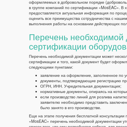
оформляемых в добровольном порядке (добровольн
в группе компаний по сертификации «MosEAC». В 
предоставляется актуальная информация по проце
оценить все преимущества сотрудничества с наши
выполнения работы на основании действующих пол
Перечень необходимой 
сертификации оборудов
Перечень необходимой документации может нескол
сертификации и того, какой документ будет оформ
следующими пунктами:
заявление на оформление, заполненное по 
документы, подтверждающие регистрацию пре
ОГРН, ИНН. Учредительная документация;
нормативные документы, опираясь на которы
если производство линий для розлива напитк
заявителю необходимо представить заключенн
было занято в его производстве.
Еще на этапе получения бесплатной консультации 
«MosEAC» перечень необходимой документации уто
список того, что ему потребуется собрать для про