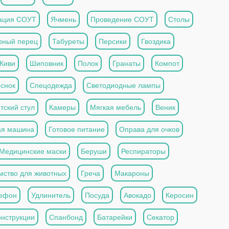
ация СОУТ
Ячмень
Проведение СОУТ
Столы
рный перец
Табуреты
Персики
Гвоздика
Киви
Шиповник
Полок
Гранаты
Компот
снок
Спецодежда
Светодиодные лампы
тский стул
Камеры
Мягкая мебель
Веник
ая машина
Готовое питание
Оправа для очков
Медицинские маски
Беруши
Респираторы
мство для животных
Греча
Макароны
ефон
Удлинитель
Посуда
Авокадо
Керосин
онструкции
Спанбонд
Батарейки
Секатор