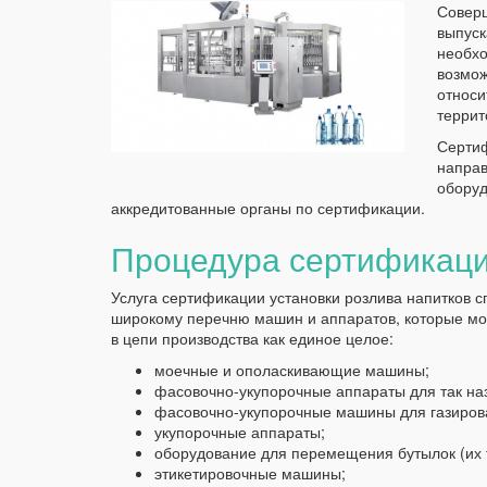
Соверш
выпуск
необхо
возмож
относи
террит
Сертиф
направ
оборуд
аккредитованные органы по сертификации.
Процедура сертификаци
Услуга сертификации установки розлива напитков 
широкому перечню машин и аппаратов, которые мо
в цепи производства как единое целое:
моечные и ополаскивающие машины;
фасовочно-укупорочные аппараты для так на
фасовочно-укупорочные машины для газиров
укупорочные аппараты;
оборудование для перемещения бутылок (их 
этикетировочные машины;