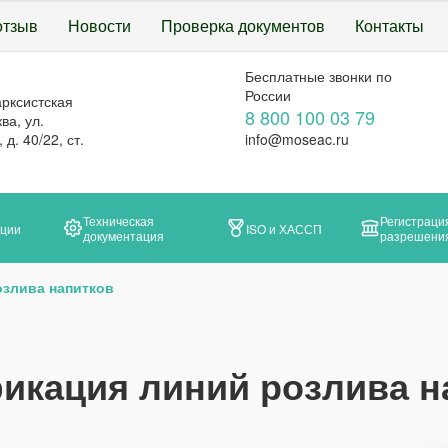
отзыв
Новости
Проверка документов
Контакты
Бесплатные звонки по
России
арксистская
8 800 100 03 79
ва, ул.
д. 40/22, ст.
info@moseac.ru
Техническая
Регистраци
ации
ISO и ХАССП
документация
разрешени
злива напитков
икация линий розлива н