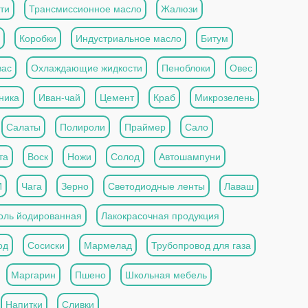
ти
Трансмиссионное масло
Жалюзи
Коробки
Индустриальное масло
Битум
вас
Охлаждающие жидкости
Пеноблоки
Овес
ника
Иван-чай
Цемент
Краб
Микрозелень
Салаты
Полироли
Праймер
Сало
та
Воск
Ножи
Солод
Автошампуни
И
Чага
Зерно
Светодиодные ленты
Лаваш
оль йодированная
Лакокрасочная продукция
од
Сосиски
Мармелад
Трубопровод для газа
Маргарин
Пшено
Школьная мебель
Напитки
Сливки