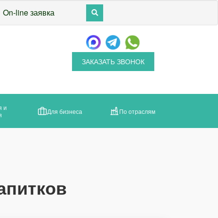
On-line заявка
ЗАКАЗАТЬ ЗВОНОК
я и
Для бизнеса
По отраслям
я
апитков