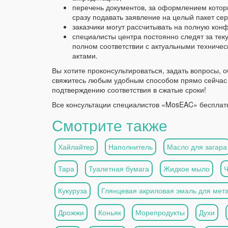
перечень документов, за оформлением котор
сразу подавать заявление на целый пакет се
заказчики могут рассчитывать на полную кон
специалисты центра постоянно следят за те
полном соответствии с актуальными техниче
актами.
Вы хотите проконсультироваться, задать вопросы, 
свяжитесь любым удобным способом прямо сейчас 
подтверждению соответствия в сжатые сроки!
Все консультации специалистов «MosEAC» бесплат
Смотрите также
Хайлайтер
Наполнитель
Масло для загара
Тара
Туалетная бумага
Жидкое мыло
Кукуруза
Глянцевая акриловая эмаль для мет
Дрожжи
Коньяк
Морепродукты
Духи