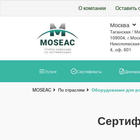
О компании
Оставить 
Москва
Таганская / М
109004, г.Моск
Николоямская, 
4, оф. 601
Услуги
Сертификаты
Деклар
По отраслям
Оборудование для ро
MOSEAC
Сертиф