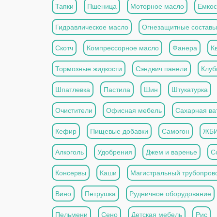
Тапки
Пшеница
Моторное масло
Емкос
Гидравлическое масло
Огнезащитные составы
Скотч
Компрессорное масло
Фанера
К
Тормозные жидкости
Сэндвич панели
Клуб
Шпатлевка
Пастила
Шин
Штукатурка
Очистители
Офисная мебель
Сахарная ва
Кефир
Пищевые добавки
Самогон
ЖБ
Алкоголь
Удобрения
Джем и варенье
С
Консервы
Каши
Магистральный трубопров
Вино
Петрушка
Рудничное оборудование
Пельмени
Сено
Детская мебель
Рис