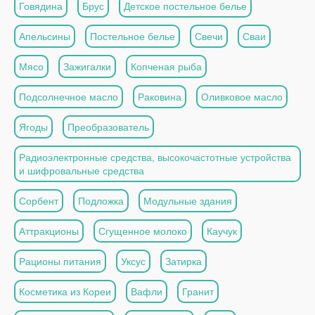
Говядина
Брус
Детское постельное белье
Апельсины
Постельное белье
Свечи
Сваи
Мясо
Зажигалки
Копченая рыба
Подсолнечное масло
Раковина
Оливковое масло
Ягоды
Преобразователь
Радиоэлектронные средства, высокочастотные устройства
и шифровальные средства
Сорбент
Подложка
Модульные здания
Аттракционы
Сгущенное молоко
Каучук
Рационы питания
Уксус
Затирка
Косметика из Кореи
Вафли
Гранит