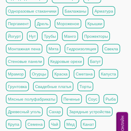
Одноразовые стаканчики
Баклажаны
Арматура
Пергамент
Дрель
Мороженое
Крышки
Йогурт
Нут
Трубы
Манго
Прожекторы
Монтажная пена
Мята
Гидроизоляция
Свекла
Стеновые панели
Кедровые орехи
Батут
Мрамор
Огурцы
Краска
Сметана
Капуста
Грунтовка
Свадебные платья
Торты
Мясные полуфабрикаты
Печенье
Соус
Рыба
Древесный уголь
Сахар
Зарядные устройства
МЫ ОНЛАЙН
Крупа
Семена
Чай
Мед
Канат