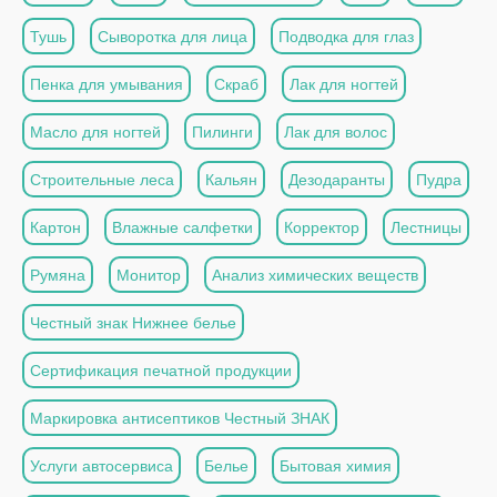
Тушь
Сыворотка для лица
Подводка для глаз
Пенка для умывания
Скраб
Лак для ногтей
Масло для ногтей
Пилинги
Лак для волос
Строительные леса
Кальян
Дезодаранты
Пудра
Картон
Влажные салфетки
Корректор
Лестницы
Румяна
Монитор
Анализ химических веществ
Честный знак Нижнее белье
Сертификация печатной продукции
Маркировка антисептиков Честный ЗНАК
Услуги автосервиса
Белье
Бытовая химия