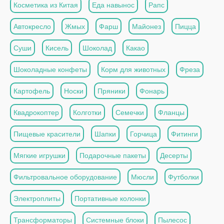
Косметика из Китая
Еда навынос
Рапс
Автокресло
Жмых
Фарш
Майонез
Пицца
Суши
Кисель
Шоколад
Какао
Шоколадные конфеты
Корм для животных
Фреза
Картофель
Носки
Пряники
Фонарь
Квадрокоптер
Колготки
Семечки
Фланцы
Пищевые красители
Шапки
Горчица
Фитинги
Мягкие игрушки
Подарочные пакеты
Десерты
Фильтровальное оборудование
Мюсли
Футболки
Электроплиты
Портативные колонки
Трансформаторы
Системные блоки
Пылесос