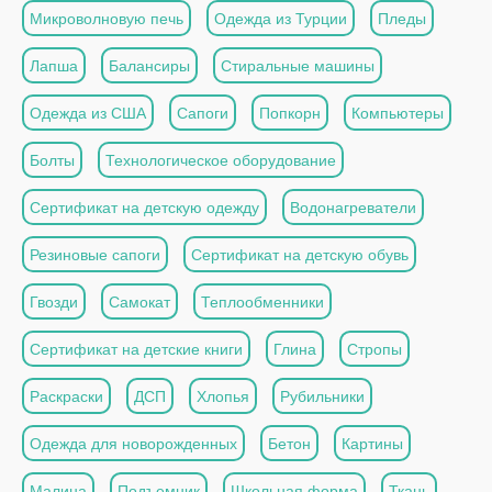
Микроволновую печь
Одежда из Турции
Пледы
Лапша
Балансиры
Стиральные машины
Одежда из США
Сапоги
Попкорн
Компьютеры
Болты
Технологическое оборудование
Сертификат на детскую одежду
Водонагреватели
Резиновые сапоги
Сертификат на детскую обувь
Гвозди
Самокат
Теплообменники
Сертификат на детские книги
Глина
Стропы
Раскраски
ДСП
Хлопья
Рубильники
Одежда для новорожденных
Бетон
Картины
Малина
Подъемник
Школьная форма
Ткань