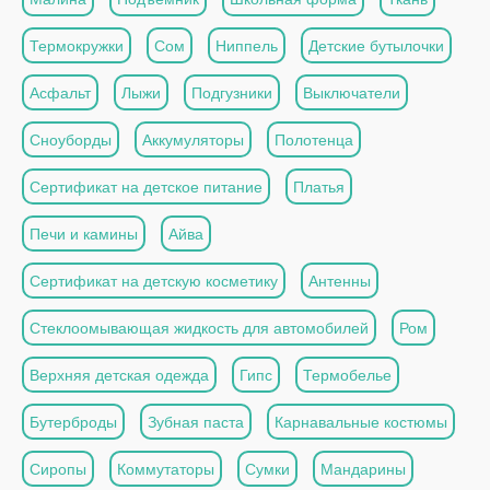
Термокружки
Сом
Ниппель
Детские бутылочки
Асфальт
Лыжи
Подгузники
Выключатели
Сноуборды
Аккумуляторы
Полотенца
Сертификат на детское питание
Платья
Печи и камины
Айва
Сертификат на детскую косметику
Антенны
Стеклоомывающая жидкость для автомобилей
Ром
Верхняя детская одежда
Гипс
Термобелье
Бутерброды
Зубная паста
Карнавальные костюмы
Сиропы
Коммутаторы
Сумки
Мандарины