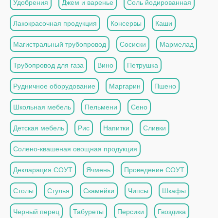
Удобрения
Джем и варенье
Соль йодированная
Лакокрасочная продукция
Консервы
Каши
Магистральный трубопровод
Сосиски
Мармелад
Трубопровод для газа
Вино
Петрушка
Рудничное оборудование
Маргарин
Пшено
Школьная мебель
Пельмени
Сено
Детская мебель
Рис
Напитки
Сливки
Солено-квашеная овощная продукция
Декларация СОУТ
Ячмень
Проведение СОУТ
Столы
Стулья
Скамейки
Чипсы
Шкафы
Черный перец
Табуреты
Персики
Гвоздика