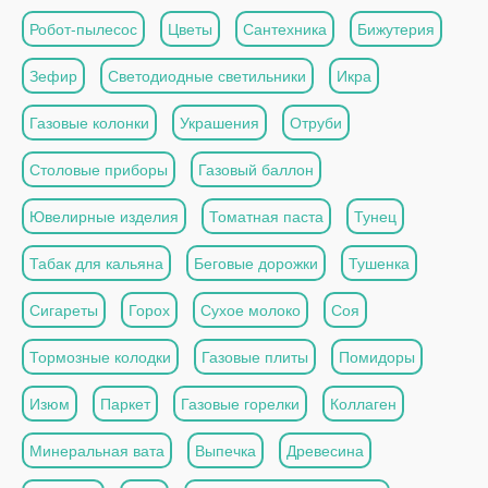
Робот-пылесос
Цветы
Сантехника
Бижутерия
Зефир
Светодиодные светильники
Икра
Газовые колонки
Украшения
Отруби
Столовые приборы
Газовый баллон
Ювелирные изделия
Томатная паста
Тунец
Табак для кальяна
Беговые дорожки
Тушенка
Сигареты
Горох
Сухое молоко
Соя
Тормозные колодки
Газовые плиты
Помидоры
Изюм
Паркет
Газовые горелки
Коллаген
Минеральная вата
Выпечка
Древесина