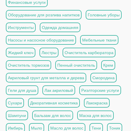
Финансовые услуги
Оборудование для розлива напитков
Головные уборы
Инструменты
Одежда домашняя
Насосы и насосное оборудование
Мебельные ткани
Жидкий ключ
Люстры
Очиститель карбюратора
Очиститель тормозов
Пенный очиститель
Крем
Акриловый грунт для металла и дерева
Смородина
Гели для душа
Лак акриловый
Риэлторские услуги
Сухари
Декоративная косметика
Лакокраска
Шампуни
Бальзам для волос
Маска для волос
Имбирь
Мыло
Масло для волос
Тени
Тоник