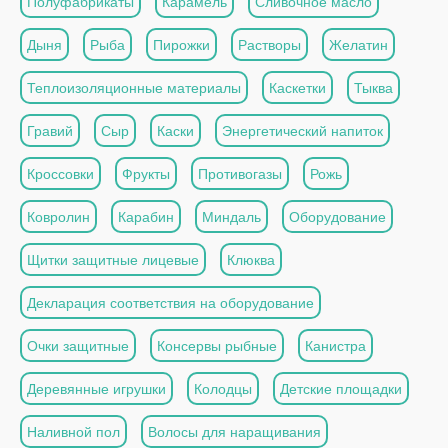
Полуфабрикаты
Карамель
Сливочное масло
Дыня
Рыба
Пирожки
Растворы
Желатин
Теплоизоляционные материалы
Каскетки
Тыква
Гравий
Сыр
Каски
Энергетический напиток
Кроссовки
Фрукты
Противогазы
Рожь
Ковролин
Карабин
Миндаль
Оборудование
Щитки защитные лицевые
Клюква
Декларация соответствия на оборудование
Очки защитные
Консервы рыбные
Канистра
Деревянные игрушки
Колодцы
Детские площадки
Наливной пол
Волосы для наращивания