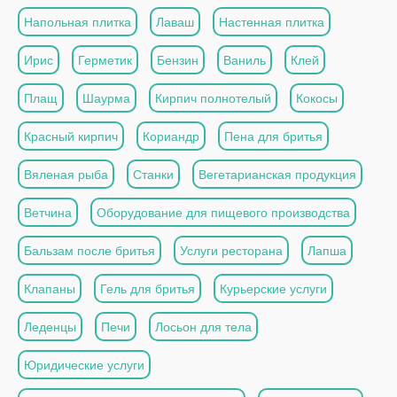
Напольная плитка
Лаваш
Настенная плитка
Ирис
Герметик
Бензин
Ваниль
Клей
Плащ
Шаурма
Кирпич полнотелый
Кокосы
Красный кирпич
Кориандр
Пена для бритья
Вяленая рыба
Станки
Вегетарианская продукция
Ветчина
Оборудование для пищевого производства
Бальзам после бритья
Услуги ресторана
Лапша
Клапаны
Гель для бритья
Курьерские услуги
Леденцы
Печи
Лосьон для тела
Юридические услуги