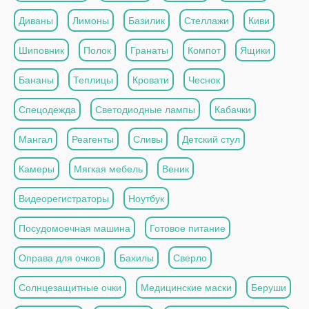
Диваны
Лимоны
Базилик
Стеллажи
Киви
Шиповник
Полок
Гранаты
Компот
Ящики
Бананы
Теплицы
Кровати
Чеснок
Спецодежда
Светодиодные лампы
Кабачки
Мангал
Реагенты
Сливы
Детский стул
Камеры
Мягкая мебель
Веник
Видеорегистраторы
Ноутбук
Посудомоечная машина
Готовое питание
Оправа для очков
Бахилы
Сверло
Солнцезащитные очки
Медицинские маски
Беруши