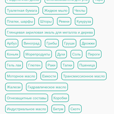
Туалетная бумага
Жидкое мыло
Чехлы
Платки, шарфы
Шторы
Ремни
Кукуруза
Глянцевая акриловая эмаль для металла и дерева
Арбуз
Виноград
Грибы
Груши
Дрожжи
Коньяк
Морепродукты
Духи
Соль
Пироги
Гель лак
Глютен
Раки
Тапки
Пшеница
Моторное масло
Емкости
Трансмиссионное масло
Жалюзи
Гидравлическое масло
Огнезащитные составы
Коробки
Индустриальное масло
Битум
Скотч