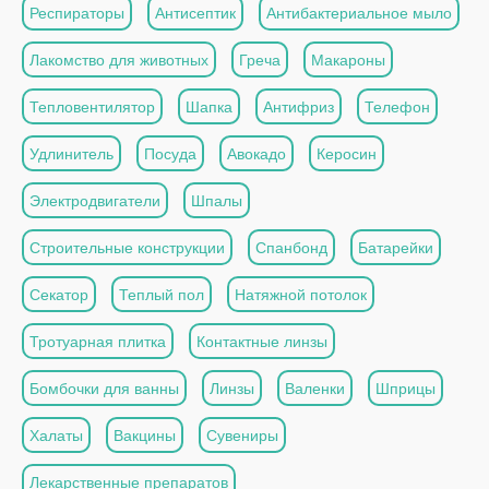
Респираторы
Антисептик
Антибактериальное мыло
Лакомство для животных
Греча
Макароны
Тепловентилятор
Шапка
Антифриз
Телефон
Удлинитель
Посуда
Авокадо
Керосин
Электродвигатели
Шпалы
Строительные конструкции
Спанбонд
Батарейки
Секатор
Теплый пол
Натяжной потолок
Тротуарная плитка
Контактные линзы
Бомбочки для ванны
Линзы
Валенки
Шприцы
Халаты
Вакцины
Сувениры
Лекарственные препаратов