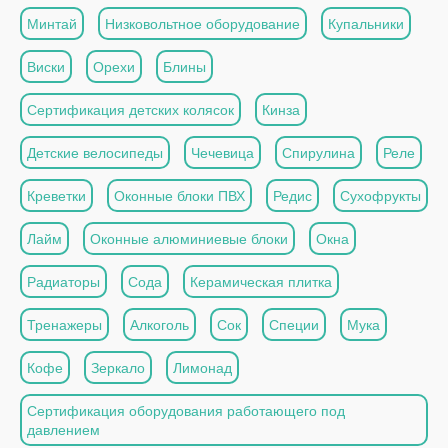
Минтай
Низковольтное оборудование
Купальники
Виски
Орехи
Блины
Сертификация детских колясок
Кинза
Детские велосипеды
Чечевица
Спирулина
Реле
Креветки
Оконные блоки ПВХ
Редис
Сухофрукты
Лайм
Оконные алюминиевые блоки
Окна
Радиаторы
Сода
Керамическая плитка
Тренажеры
Алкоголь
Сок
Специи
Мука
Кофе
Зеркало
Лимонад
Сертификация оборудования работающего под
давлением