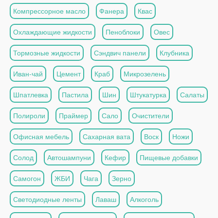
Компрессорное масло
Фанера
Квас
Охлаждающие жидкости
Пеноблоки
Овес
Тормозные жидкости
Сэндвич панели
Клубника
Иван-чай
Цемент
Краб
Микрозелень
Шпатлевка
Пастила
Шин
Штукатурка
Салаты
Полироли
Праймер
Сало
Очистители
Офисная мебель
Сахарная вата
Воск
Ножи
Солод
Автошампуни
Кефир
Пищевые добавки
Самогон
ЖБИ
Чага
Зерно
Светодиодные ленты
Лаваш
Алкоголь