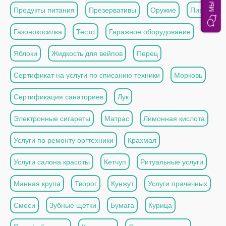
Продукты питания
Презервативы
Оружие
Пиво
Газонокосилка
Тесто
Гаражное оборудование
Яблоки
Жидкость для вейпов
Перец
Сертификат на услуги по списанию техники
Морковь
Сертификация санаториев
Лук
Электронные сигареты
Матрас
Лимонная кислота
Услуги по ремонту оргтехники
Крахмал
Услуги салона красоты
Кетчуп
Ритуальные услуги
Манная крупа
Творог
Кунжут
Услуги прачечных
Смеси
Зубные щетки
Бумага
Курица