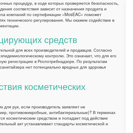
очных процедур, в ходе которых проверяется безопасность,
дения соответствия зависит от назначения продукта и
уппа компаний по сертификации «MosEAC» поможет
тях технического регулирования. Мы окажем содействие в
ментации.
цирующих средств
тельной для всех производителей и продавцов. Согласно
пидемиологическому контролю. Это означает, что для его
ьную регистрацию в Роспотребнадзоре. По результатам
е санитайзера нет потенциально вредных для здоровья
ствия косметических
к для рук, если производитель заявляет не
мер, противомикробные, антибактериальные)? В терминах
тся косметическим средством и попадает под действие
ельный акт устанавливает стандарты косметической и