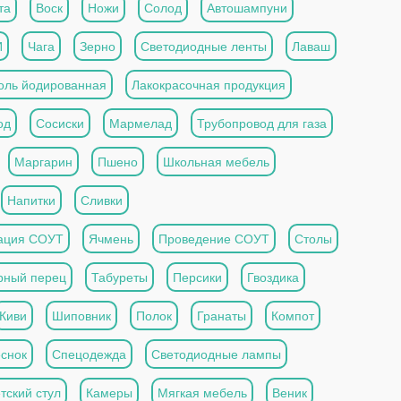
та
Воск
Ножи
Солод
Автошампуни
И
Чага
Зерно
Светодиодные ленты
Лаваш
оль йодированная
Лакокрасочная продукция
од
Сосиски
Мармелад
Трубопровод для газа
Маргарин
Пшено
Школьная мебель
Напитки
Сливки
ация СОУТ
Ячмень
Проведение СОУТ
Столы
рный перец
Табуреты
Персики
Гвоздика
Киви
Шиповник
Полок
Гранаты
Компот
снок
Спецодежда
Светодиодные лампы
тский стул
Камеры
Мягкая мебель
Веник