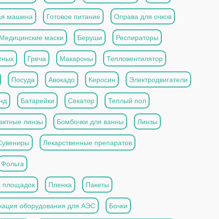
ая машина
Готовое питание
Оправа для очков
Медицинские маски
Беруши
Респираторы
тных
Греча
Макароны
Тепловентилятор
Посуда
Авокадо
Керосин
Электродвигатели
нд
Батарейки
Секатор
Теплый пол
актные линзы
Бомбочки для ванны
Линзы
Сувениры
Лекарственные препаратов
Фольга
х площадок
Пленка
Пакеты
кация оборудования для АЭС
Бочки