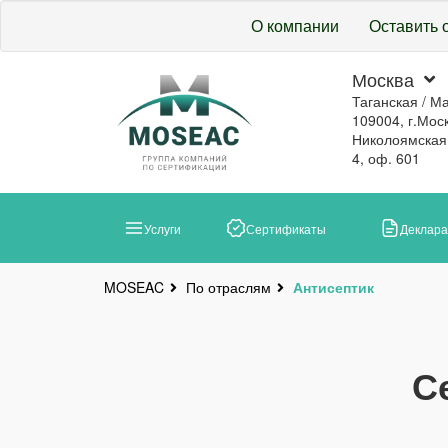
О компании
Оставить 
Москва
Таганская / М
109004, г.Моск
Николоямская, 
4, оф. 601
Услуги
Сертификаты
Деклар
По отраслям
Антисептик
MOSEAC
С