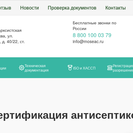
отзыв
Новости
Проверка документов
Контакты
Бесплатные звонки по
России
арксистская
8 800 100 03 79
ва, ул.
д. 40/22, ст.
info@moseac.ru
Техническая
Регистраци
ации
ISO и ХАССП
документация
разрешени
ертификация антисептик