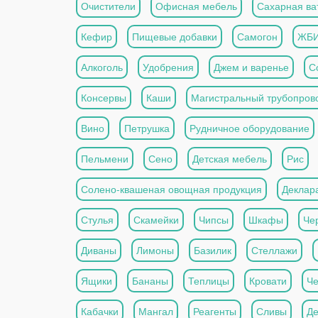
Очистители
Офисная мебель
Сахарная ва
Кефир
Пищевые добавки
Самогон
ЖБ
Алкоголь
Удобрения
Джем и варенье
С
Консервы
Каши
Магистральный трубопров
Вино
Петрушка
Рудничное оборудование
Пельмени
Сено
Детская мебель
Рис
Солено-квашеная овощная продукция
Деклар
Стулья
Скамейки
Чипсы
Шкафы
Че
Диваны
Лимоны
Базилик
Стеллажи
Ящики
Бананы
Теплицы
Кровати
Че
Кабачки
Мангал
Реагенты
Сливы
Де