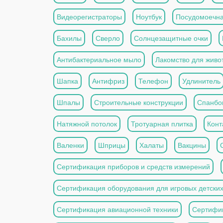
Видеорегистраторы
Ноутбук
Посудомоечн
Бахилы
Сверло
Солнцезащитные очки
Антибактериальное мыло
Лакомство для живо
Шапка
Антифриз
Телефон
Удлинитель
Шпалы
Строительные конструкции
Спанбо
Натяжной потолок
Тротуарная плитка
Конт
Валенки
Шприцы
Халаты
Вакцины
Сертификация приборов и средств измерений
Сертификация оборудования для игровых детски
Сертификация авиационной техники
Сертифи