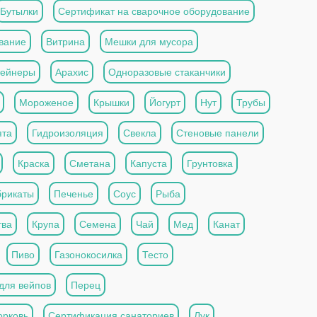
Бутылки
Сертификат на сварочное оборудование
вание
Витрина
Мешки для мусора
тейнеры
Арахис
Одноразовые стаканчики
Мороженое
Крышки
Йогурт
Нут
Трубы
та
Гидроизоляция
Свекла
Стеновые панели
Краска
Сметана
Капуста
Грунтовка
рикаты
Печенье
Соус
Рыба
тва
Крупа
Семена
Чай
Мед
Канат
Пиво
Газонокосилка
Тесто
для вейпов
Перец
рковь
Сертификация санаториев
Лук