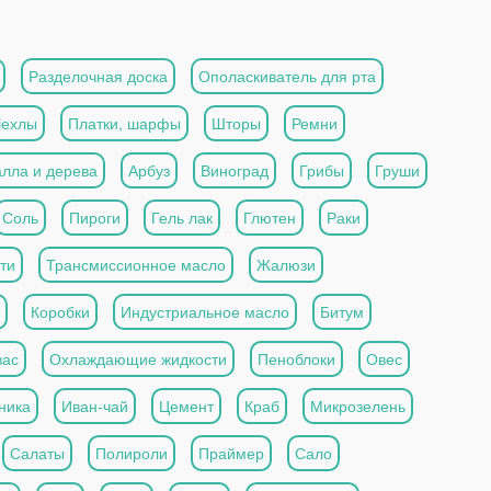
Разделочная доска
Ополаскиватель для рта
Чехлы
Платки, шарфы
Шторы
Ремни
алла и дерева
Арбуз
Виноград
Грибы
Груши
Соль
Пироги
Гель лак
Глютен
Раки
ти
Трансмиссионное масло
Жалюзи
Коробки
Индустриальное масло
Битум
вас
Охлаждающие жидкости
Пеноблоки
Овес
ника
Иван-чай
Цемент
Краб
Микрозелень
Салаты
Полироли
Праймер
Сало