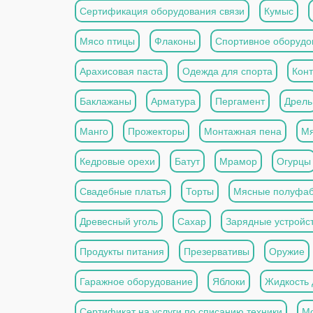
Сертификация оборудования связи
Кумыс
Мясо птицы
Флаконы
Спортивное оборудо
Арахисовая паста
Одежда для спорта
Кон
Баклажаны
Арматура
Пергамент
Дрель
Манго
Прожекторы
Монтажная пена
Мя
Кедровые орехи
Батут
Мрамор
Огурцы
Свадебные платья
Торты
Мясные полуфаб
Древесный уголь
Сахар
Зарядные устройс
Продукты питания
Презервативы
Оружие
Гаражное оборудование
Яблоки
Жидкость 
Сертификат на услуги по списанию техники
Мо