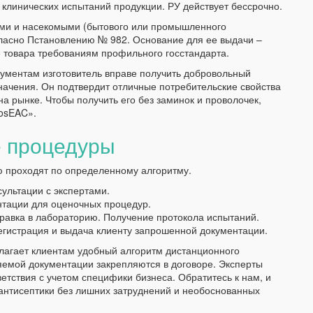
и клинических испытаний продукции. РУ действует бессрочно.
нами и насекомыми (бытового или промышленного
асно Пстановлению № 982. Основание для ее выдачи –
 товара требованиям профильного госстандарта.
ументам изготовитель вправе получить добровольный
начения. Он подтвердит отличные потребительские свойства
а рынке. Чтобы получить его без заминок и проволочек,
MosEAC».
е процедуры
проходят по определенному алгоритму.
ультации с экспертами.
тации для оценочных процедур.
равка в лабораторию. Получение протокола испытаний.
егистрация и выдача клиенту запрошенной документации.
агает клиентам удобный алгоритм дистанционного
яемой документации закрепляются в договоре. Эксперты
тствия с учетом специфики бизнеса. Обратитесь к нам, и
антисептики без лишних затруднений и необоснованных