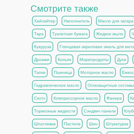
Смотрите также
Хайлайтер
Наполнитель
Масло для загара
Тара
Туалетная бумага
Жидкое мыло
Кукуруза
Глянцевая акриловая эмаль для мет
Дрожжи
Коньяк
Морепродукты
Духи
Тапки
Пшеница
Моторное масло
Емкос
Гидравлическое масло
Огнезащитные составы
Скотч
Компрессорное масло
Фанера
К
Тормозные жидкости
Сэндвич панели
Клуб
Шпатлевка
Пастила
Шин
Штукатурка