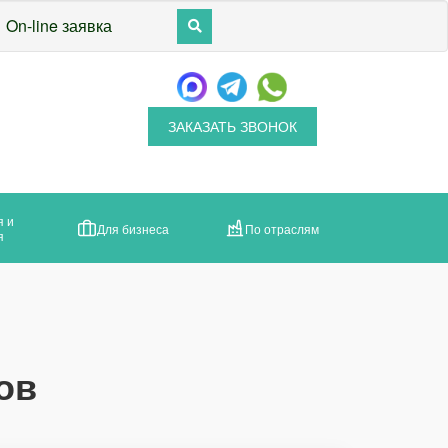
On-line заявка
ЗАКАЗАТЬ ЗВОНОК
я и
Для бизнеса
По отраслям
я
ов