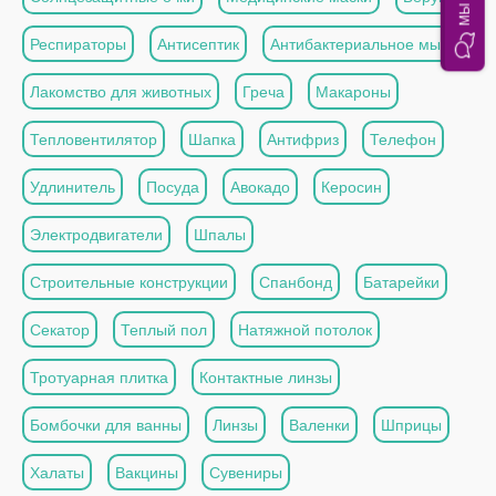
Респираторы
Антисептик
Антибактериальное мыло
Лакомство для животных
Греча
Макароны
Тепловентилятор
Шапка
Антифриз
Телефон
Удлинитель
Посуда
Авокадо
Керосин
Электродвигатели
Шпалы
Строительные конструкции
Спанбонд
Батарейки
Секатор
Теплый пол
Натяжной потолок
Тротуарная плитка
Контактные линзы
Бомбочки для ванны
Линзы
Валенки
Шприцы
Халаты
Вакцины
Сувениры