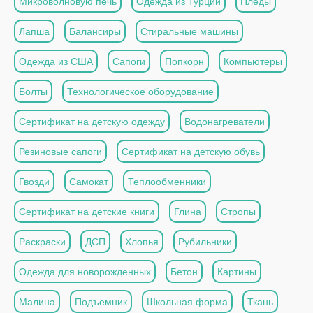
Микроволновую печь
Одежда из Турции
Пледы
Лапша
Балансиры
Стиральные машины
Одежда из США
Сапоги
Попкорн
Компьютеры
Болты
Технологическое оборудование
Сертификат на детскую одежду
Водонагреватели
Резиновые сапоги
Сертификат на детскую обувь
Гвозди
Самокат
Теплообменники
Сертификат на детские книги
Глина
Стропы
Раскраски
ДСП
Хлопья
Рубильники
Одежда для новорожденных
Бетон
Картины
Малина
Подъемник
Школьная форма
Ткань