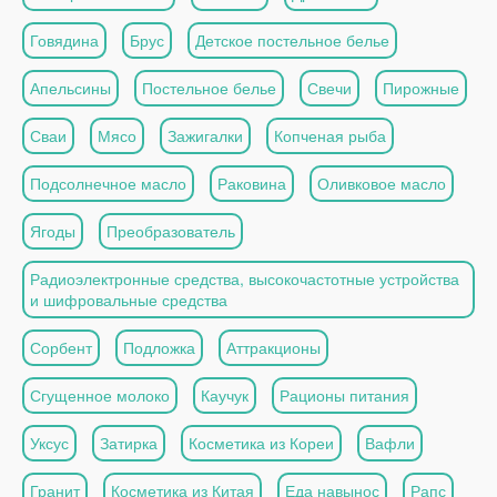
Говядина
Брус
Детское постельное белье
Апельсины
Постельное белье
Свечи
Пирожные
Сваи
Мясо
Зажигалки
Копченая рыба
Подсолнечное масло
Раковина
Оливковое масло
Ягоды
Преобразователь
Радиоэлектронные средства, высокочастотные устройства
и шифровальные средства
Сорбент
Подложка
Аттракционы
Сгущенное молоко
Каучук
Рационы питания
Уксус
Затирка
Косметика из Кореи
Вафли
Гранит
Косметика из Китая
Еда навынос
Рапс