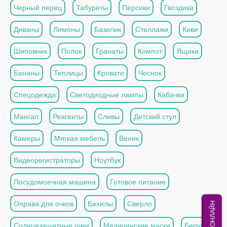
Черный перец
Табуреты
Персики
Гвоздика
Диваны
Лимоны
Базилик
Стеллажи
Киви
Шиповник
Полок
Гранаты
Компот
Ящики
Бананы
Теплицы
Кровати
Чеснок
Спецодежда
Светодиодные лампы
Кабачки
Мангал
Реагенты
Сливы
Детский стул
Камеры
Мягкая мебель
Веник
Видеорегистраторы
Ноутбук
Посудомоечная машина
Готовое питание
Оправа для очков
Бахилы
Сверло
МЫ ОНЛАЙН
Солнцезащитные очки
Медицинские маски
Беруши