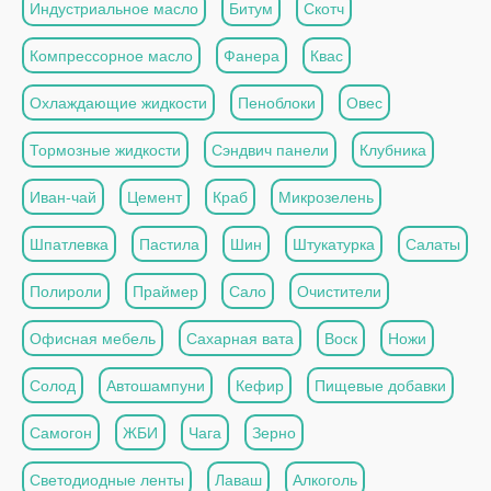
Индустриальное масло
Битум
Скотч
Компрессорное масло
Фанера
Квас
Охлаждающие жидкости
Пеноблоки
Овес
Тормозные жидкости
Сэндвич панели
Клубника
Иван-чай
Цемент
Краб
Микрозелень
Шпатлевка
Пастила
Шин
Штукатурка
Салаты
Полироли
Праймер
Сало
Очистители
Офисная мебель
Сахарная вата
Воск
Ножи
Солод
Автошампуни
Кефир
Пищевые добавки
Самогон
ЖБИ
Чага
Зерно
Светодиодные ленты
Лаваш
Алкоголь