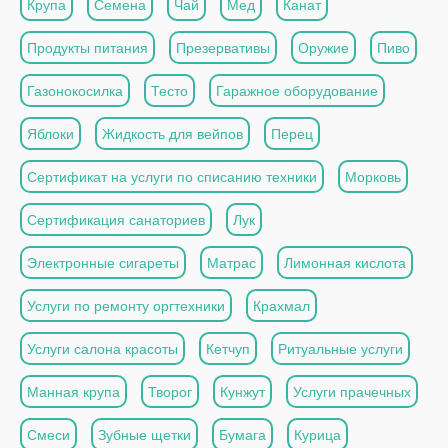
Крупа
Семена
Чай
Мед
Канат
Продукты питания
Презервативы
Оружие
Пиво
Газонокосилка
Тесто
Гаражное оборудование
Яблоки
Жидкость для вейпов
Перец
Сертификат на услуги по списанию техники
Морковь
Сертификация санаториев
Лук
Электронные сигареты
Матрас
Лимонная кислота
Услуги по ремонту оргтехники
Крахмал
Услуги салона красоты
Кетчуп
Ритуальные услуги
Манная крупа
Творог
Кунжут
Услуги прачечных
Смеси
Зубные щетки
Бумага
Курица