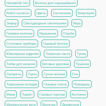
Наливной пол
Волосы для наращивания
Робот-пылесос
Цветы
Сантехника
Бижутерия
Зефир
Светодиодные светильники
Икра
Газовые колонки
Украшения
Отруби
Столовые приборы
Газовый баллон
Ювелирные изделия
Томатная паста
Тунец
Табак для кальяна
Беговые дорожки
Тушенка
Сигареты
Горох
Сухое молоко
Соя
Тормозные колодки
Газовые плиты
Помидоры
Изюм
Паркет
Газовые горелки
Коллаген
Минеральная вата
Выпечка
Древесина