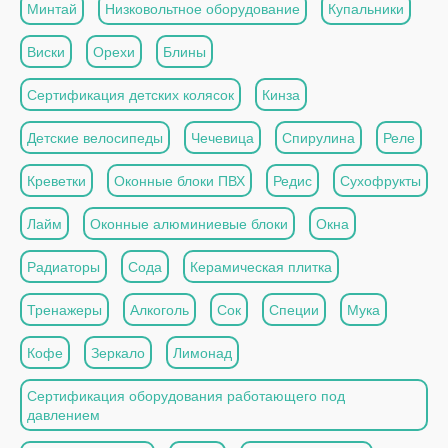
Минтай
Низковольтное оборудование
Купальники
Виски
Орехи
Блины
Сертификация детских колясок
Кинза
Детские велосипеды
Чечевица
Спирулина
Реле
Креветки
Оконные блоки ПВХ
Редис
Сухофрукты
Лайм
Оконные алюминиевые блоки
Окна
Радиаторы
Сода
Керамическая плитка
Тренажеры
Алкоголь
Сок
Специи
Мука
Кофе
Зеркало
Лимонад
Сертификация оборудования работающего под
давлением