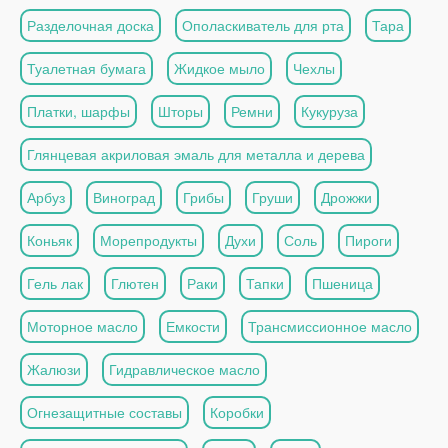
Разделочная доска
Ополаскиватель для рта
Тара
Туалетная бумага
Жидкое мыло
Чехлы
Платки, шарфы
Шторы
Ремни
Кукуруза
Глянцевая акриловая эмаль для металла и дерева
Арбуз
Виноград
Грибы
Груши
Дрожжи
Коньяк
Морепродукты
Духи
Соль
Пироги
Гель лак
Глютен
Раки
Тапки
Пшеница
Моторное масло
Емкости
Трансмиссионное масло
Жалюзи
Гидравлическое масло
Огнезащитные составы
Коробки