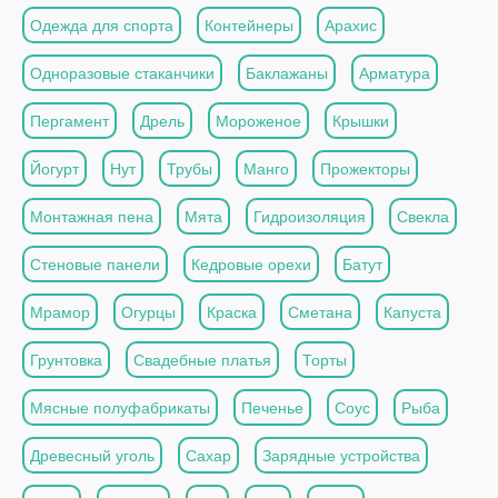
Одежда для спорта
Контейнеры
Арахис
Одноразовые стаканчики
Баклажаны
Арматура
Пергамент
Дрель
Мороженое
Крышки
Йогурт
Нут
Трубы
Манго
Прожекторы
Монтажная пена
Мята
Гидроизоляция
Свекла
Стеновые панели
Кедровые орехи
Батут
Мрамор
Огурцы
Краска
Сметана
Капуста
Грунтовка
Свадебные платья
Торты
Мясные полуфабрикаты
Печенье
Соус
Рыба
Древесный уголь
Сахар
Зарядные устройства