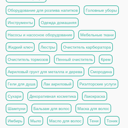
Оборудование для розлива напитков
Головные уборы
Инструменты
Одежда домашняя
Насосы и насосное оборудование
Мебельные ткани
Жидкий ключ
Люстры
Очиститель карбюратора
Очиститель тормозов
Пенный очиститель
Крем
Акриловый грунт для металла и дерева
Смородина
Гели для душа
Лак акриловый
Риэлторские услуги
Сухари
Декоративная косметика
Лакокраска
Шампуни
Бальзам для волос
Маска для волос
Имбирь
Мыло
Масло для волос
Тени
Тоник