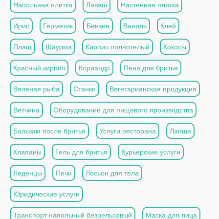
Напольная плитка
Лаваш
Настенная плитка
Ирис
Герметик
Бензин
Ваниль
Клей
Плащ
Шаурма
Кирпич полнотелый
Кокосы
Красный кирпич
Кориандр
Пена для бритья
Вяленая рыба
Станки
Вегетарианская продукция
Ветчина
Оборудование для пищевого производства
Бальзам после бритья
Услуги ресторана
Лапша
Клапаны
Гель для бритья
Курьерские услуги
Леденцы
Печи
Лосьон для тела
Юридические услуги
Транспорт напольный безрельсовый
Маска для лица