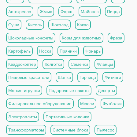
Автокресло
Жмых
Фарш
Майонез
Пицца
Суши
Кисель
Шоколад
Какао
Шоколадные конфеты
Корм для животных
Фреза
Картофель
Носки
Пряники
Фонарь
Квадрокоптер
Колготки
Семечки
Фланцы
Пищевые красители
Шапки
Горчица
Фитинги
Мягкие игрушки
Подарочные пакеты
Десерты
Фильтровальное оборудование
Мюсли
Футболки
Электроплиты
Портативные колонки
Трансформаторы
Системные блоки
Пылесос