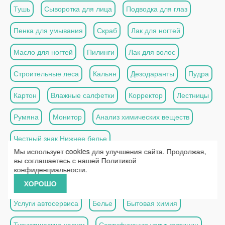
Тушь
Сыворотка для лица
Подводка для глаз
Пенка для умывания
Скраб
Лак для ногтей
Масло для ногтей
Пилинги
Лак для волос
Строительные леса
Кальян
Дезодаранты
Пудра
Картон
Влажные салфетки
Корректор
Лестницы
Румяна
Монитор
Анализ химических веществ
Честный знак Нижнее белье
Мы использует cookies для улучшения сайта. Продолжая,
Сертификация печатной продукции
вы соглашаетесь с нашей
Политикой
конфиденциальности
.
Маркировка антисептиков Честный ЗНАК
ХОРОШО
Услуги автосервиса
Белье
Бытовая химия
Туристические услуги
Сертификация услуг гостиниц