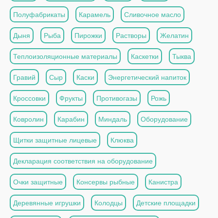
Полуфабрикаты
Карамель
Сливочное масло
Дыня
Рыба
Пирожки
Растворы
Желатин
Теплоизоляционные материалы
Каскетки
Тыква
Гравий
Сыр
Каски
Энергетический напиток
Кроссовки
Фрукты
Противогазы
Рожь
Ковролин
Карабин
Миндаль
Оборудование
Щитки защитные лицевые
Клюква
Декларация соответствия на оборудование
Очки защитные
Консервы рыбные
Канистра
Деревянные игрушки
Колодцы
Детские площадки