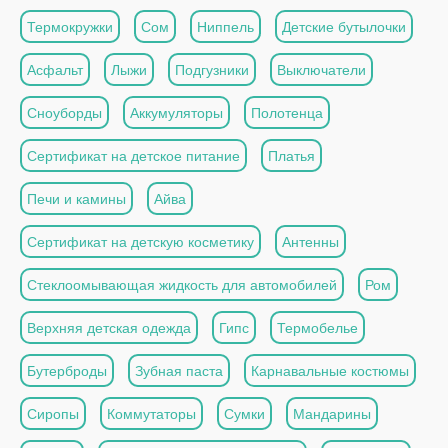
Термокружки
Сом
Ниппель
Детские бутылочки
Асфальт
Лыжи
Подгузники
Выключатели
Сноуборды
Аккумуляторы
Полотенца
Сертификат на детское питание
Платья
Печи и камины
Айва
Сертификат на детскую косметику
Антенны
Стеклоомывающая жидкость для автомобилей
Ром
Верхняя детская одежда
Гипс
Термобелье
Бутерброды
Зубная паста
Карнавальные костюмы
Сиропы
Коммутаторы
Сумки
Мандарины