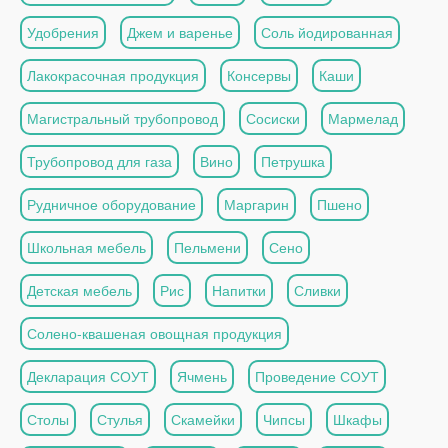
Удобрения
Джем и варенье
Соль йодированная
Лакокрасочная продукция
Консервы
Каши
Магистральный трубопровод
Сосиски
Мармелад
Трубопровод для газа
Вино
Петрушка
Рудничное оборудование
Маргарин
Пшено
Школьная мебель
Пельмени
Сено
Детская мебель
Рис
Напитки
Сливки
Солено-квашеная овощная продукция
Декларация СОУТ
Ячмень
Проведение СОУТ
Столы
Стулья
Скамейки
Чипсы
Шкафы