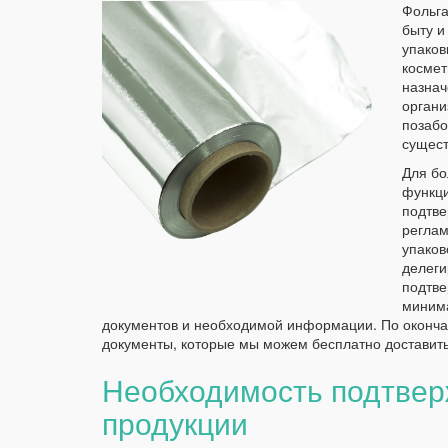
Фольга
быту и
упаков
космет
назнач
органи
позабо
сущест
Для бо
функци
подтве
реглам
упаков
делеги
подтве
минима
документов и необходимой информации. По оконча
документы, которые мы можем бесплатно доставить
Необходимость подтвер
продукции