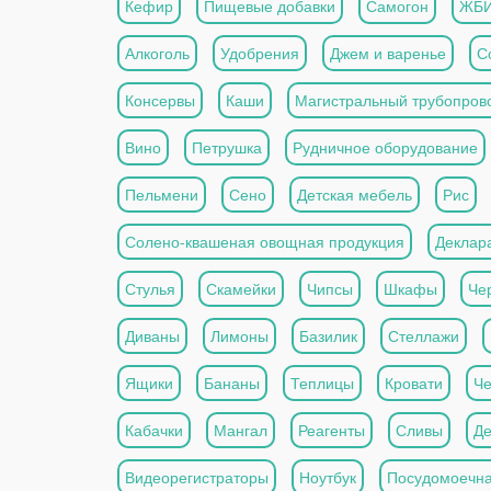
Кефир
Пищевые добавки
Самогон
ЖБ
Алкоголь
Удобрения
Джем и варенье
С
Консервы
Каши
Магистральный трубопров
Вино
Петрушка
Рудничное оборудование
Пельмени
Сено
Детская мебель
Рис
Солено-квашеная овощная продукция
Деклар
Стулья
Скамейки
Чипсы
Шкафы
Че
Диваны
Лимоны
Базилик
Стеллажи
Ящики
Бананы
Теплицы
Кровати
Че
Кабачки
Мангал
Реагенты
Сливы
Де
Видеорегистраторы
Ноутбук
Посудомоечн