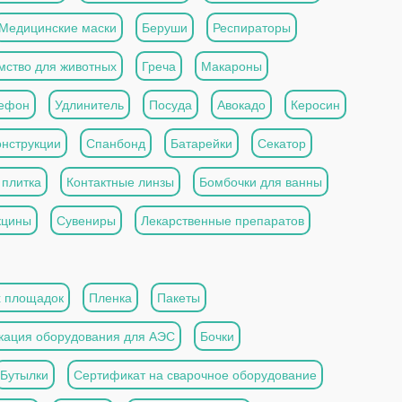
Медицинские маски
Беруши
Респираторы
мство для животных
Греча
Макароны
ефон
Удлинитель
Посуда
Авокадо
Керосин
онструкции
Спанбонд
Батарейки
Секатор
 плитка
Контактные линзы
Бомбочки для ванны
кцины
Сувениры
Лекарственные препаратов
х площадок
Пленка
Пакеты
кация оборудования для АЭС
Бочки
Бутылки
Сертификат на сварочное оборудование