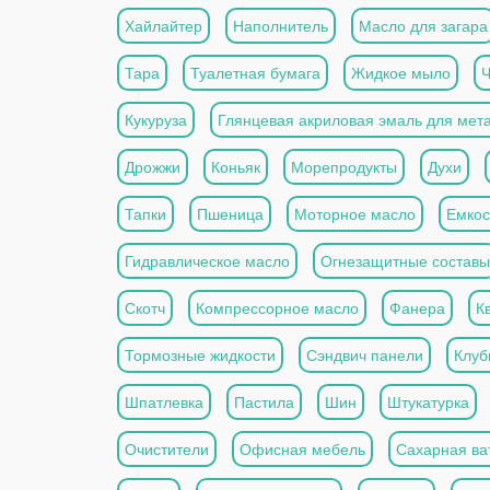
Хайлайтер
Наполнитель
Масло для загара
Тара
Туалетная бумага
Жидкое мыло
Кукуруза
Глянцевая акриловая эмаль для мет
Дрожжи
Коньяк
Морепродукты
Духи
Тапки
Пшеница
Моторное масло
Емкос
Гидравлическое масло
Огнезащитные составы
Скотч
Компрессорное масло
Фанера
К
Тормозные жидкости
Сэндвич панели
Клуб
Шпатлевка
Пастила
Шин
Штукатурка
Очистители
Офисная мебель
Сахарная ва