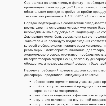
Сертификат на алюминиевую фольгу – необходим л
организации сбыта продукции? При условии, что тов
обязательном порядке потребуется пройти процеду
Техническом регламенте ТС 005/2011 «О безопасно
Порядок подтверждения соответствия складываетс
результатов, на основании которых уже можно буде
необходимых клиенту документ. Подтверждение соо
Декларация может быть оформлена как в отношении 
Заявителем на процедуру подтверждения соответст
который в обязательном порядке зарегистрирован н
реализации. Стоит обратить внимание, для товара, 
экономического союза, отсутствует необходимость
импорте товаров внутри ЕАЭС, поскольку декларир
обращение, а подтверждающий документ будет дейс
Перечень требований, которым должен соответств
декларации, представлен следующим списком:
обеспечение герметичности упаковки даже п
стойкость к упаковываемой продукции (она н
характеристики материала);
способность выдерживать физическое воздейс
отсутствие окисления на внутренней поверхн
отсутствие веществ, которые могут негативно