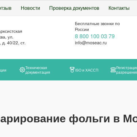
отзыв
Новости
Проверка документов
Контакты
Бесплатные звонки по
России
арксистская
8 800 100 03 79
ва, ул.
д. 40/22, ст.
info@moseac.ru
Техническая
Регистраци
ации
ISO и ХАССП
документация
разрешени
арирование фольги в М