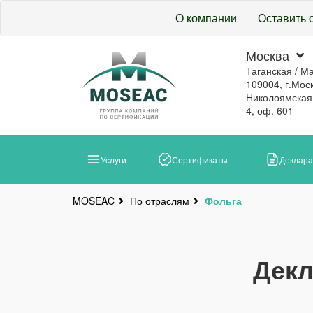
О компании
Оставить 
Москва
Таганская / М
109004, г.Моск
Николоямская, 
4, оф. 601
Услуги
Сертификаты
Деклар
По отраслям
Фольга
MOSEAC
Декл