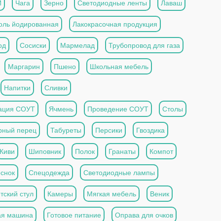
И
Чага
Зерно
Светодиодные ленты
Лаваш
оль йодированная
Лакокрасочная продукция
од
Сосиски
Мармелад
Трубопровод для газа
Маргарин
Пшено
Школьная мебель
Напитки
Сливки
ация СОУТ
Ячмень
Проведение СОУТ
Столы
рный перец
Табуреты
Персики
Гвоздика
Киви
Шиповник
Полок
Гранаты
Компот
снок
Спецодежда
Светодиодные лампы
тский стул
Камеры
Мягкая мебель
Веник
ая машина
Готовое питание
Оправа для очков