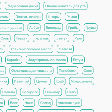
Разделочная доска
Ополаскиватель для рта
Чехлы
Платки, шарфы
Шторы
Ремни
алла и дерева
Арбуз
Виноград
Грибы
Груши
Соль
Пироги
Гель лак
Глютен
Раки
ти
Трансмиссионное масло
Жалюзи
Коробки
Индустриальное масло
Битум
вас
Охлаждающие жидкости
Пеноблоки
Овес
ника
Иван-чай
Цемент
Краб
Микрозелень
Салаты
Полироли
Праймер
Сало
та
Воск
Ножи
Солод
Автошампуни