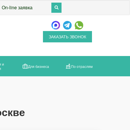
On-line заявка
ЗАКАЗАТЬ ЗВОНОК
я и
Для бизнеса
По отраслям
я
оскве