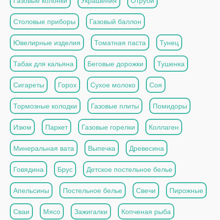
Газовые колонки
Украшения
Отруби
Столовые приборы
Газовый баллон
Ювелирные изделия
Томатная паста
Тунец
Табак для кальяна
Беговые дорожки
Тушенка
Сигареты
Горох
Сухое молоко
Соя
Тормозные колодки
Газовые плиты
Помидоры
Изюм
Паркет
Газовые горелки
Коллаген
Минеральная вата
Выпечка
Древесина
Говядина
Брус
Детское постельное белье
Апельсины
Постельное белье
Свечи
Пирожные
Сваи
Мясо
Зажигалки
Копченая рыба