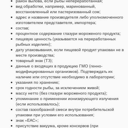
район вылова, если рыбы непереработанная;
вид обработки, например, маринованный,
восстановленный или пастеризованный сом;
адрес и название производителя либо уполномоченного
изготовителем представителя, импортера;
состав;
процентное содержание глазури мороженого продукта;
пищевую ценность (указывается на переработанных
рыбных изделиях);
дату упаковывания, если пищевой продукт упакован не в
месте производства;
товарный знак (ТЗ);
данные о входящих в продукцию ГМО (генно-
модифицированных организмов). Подтверждать их
наличие или отсутствие необходимо в лаборатории;
указания по хранению;
срок годности рыбы, за исключением живой;
массу нетто (без глазури мороженого продукта);
упоминание о применении ионизирующего излучения
(если использовалось);
состав газообразной смеси внутри потребительской
упаковки при условии его использования;
знак «ЕАС»;
присутствие вакуума, кроме консервов (при