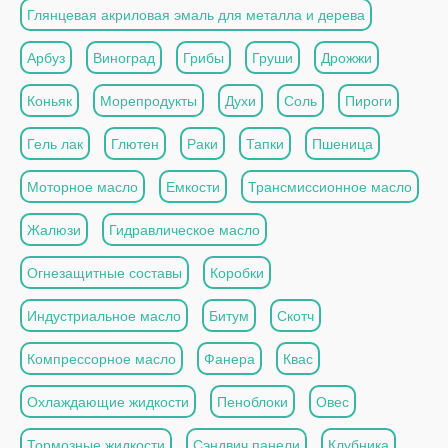
Глянцевая акриловая эмаль для металла и дерева
Арбуз
Виноград
Грибы
Груши
Дрожжи
Коньяк
Морепродукты
Духи
Соль
Пироги
Гель лак
Глютен
Раки
Тапки
Пшеница
Моторное масло
Емкости
Трансмиссионное масло
Жалюзи
Гидравлическое масло
Огнезащитные составы
Коробки
Индустриальное масло
Битум
Скотч
Компрессорное масло
Фанера
Квас
Охлаждающие жидкости
Пеноблоки
Овес
Тормозные жидкости
Сэндвич панели
Клубника