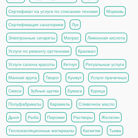
Сертификат на услуги по списанию техники
Морковь
Сертификация санаториев
Лук
Электронные сигареты
Матрас
Лимонная кислота
Услуги по ремонту оргтехники
Крахмал
Услуги салона красоты
Кетчуп
Ритуальные услуги
Манная крупа
Творог
Кунжут
Услуги прачечных
Смеси
Зубные щетки
Бумага
Курица
Полуфабрикаты
Карамель
Сливочное масло
Дыня
Рыба
Пирожки
Растворы
Желатин
Теплоизоляционные материалы
Каскетки
Тыква