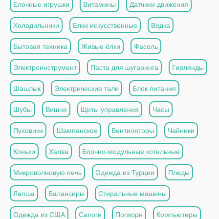
Елочные игрушки
Витамины
Датчики движения
Холодильники
Елки искусственные
Водка
Бытовая техника
Живые ёлки
Фасоль
Электроинструмент
Паста для шугаринга
Гирлянды
Шашлык
Электрические тали
Блок питания
Шубы
Вишня
Щиты управления
Часы
Пуховики
Шампанское
Вентиляторы
Чайники
Коньки
Халва
Блочно-модульные котельные
Микроволновую печь
Одежда из Турции
Пледы
Лапша
Балансиры
Стиральные машины
Одежда из США
Сапоги
Попкорн
Компьютеры