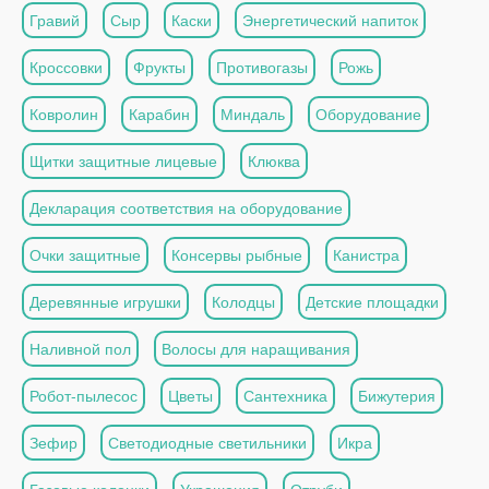
Гравий
Сыр
Каски
Энергетический напиток
Кроссовки
Фрукты
Противогазы
Рожь
Ковролин
Карабин
Миндаль
Оборудование
Щитки защитные лицевые
Клюква
Декларация соответствия на оборудование
Очки защитные
Консервы рыбные
Канистра
Деревянные игрушки
Колодцы
Детские площадки
Наливной пол
Волосы для наращивания
Робот-пылесос
Цветы
Сантехника
Бижутерия
Зефир
Светодиодные светильники
Икра