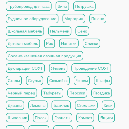
Трубопровод для газа
Вино
Петрушка
Рудничное оборудование
Маргарин
Пшено
Школьная мебель
Пельмени
Сено
Детская мебель
Рис
Напитки
Сливки
Солено-квашеная овощная продукция
Декларация СОУТ
Ячмень
Проведение СОУТ
Столы
Стулья
Скамейки
Чипсы
Шкафы
Черный перец
Табуреты
Персики
Гвоздика
Диваны
Лимоны
Базилик
Стеллажи
Киви
Шиповник
Полок
Гранаты
Компот
Ящики