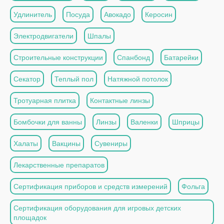
Удлинитель
Посуда
Авокадо
Керосин
Электродвигатели
Шпалы
Строительные конструкции
Спанбонд
Батарейки
Секатор
Теплый пол
Натяжной потолок
Тротуарная плитка
Контактные линзы
Бомбочки для ванны
Линзы
Валенки
Шприцы
Халаты
Вакцины
Сувениры
Лекарственные препаратов
Сертификация приборов и средств измерений
Фольга
Сертификация оборудования для игровых детских
площадок