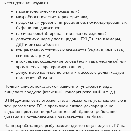
исследования изучают:
паразитологические показатели;
микробиологические характеристики;
предельный уровень нитрозаминов, полихлорированных
бифенилов, диоксинов;
наличие бенз(а)пирена ‒ в копченом изделии;
допустимую норму пестицидов ‒ ГХЦГ и его изомеры,
ДДТ и его метаболиты;
концентрацию токсичных элементов (кадмия, мышьяка,
свинца или ртути);
в консервах содержание олова (если тара жестяная) или
хрома (если тара хромированная);
допустимое количество влаги и массовую долю глазури
в мороженой тушке.
Полный список показателей зависит от упаковки и вида
пищевого продукта (копченый, консервированный и т. д.).
В ПИ должны быть отражены все показатели, установленные в
тех. регламенте ТС, в противном случае декларацию на
изделия признают недействительной. Данное требование
указано в Постановление Правительства РФ №936.
На переработанную рыбу рекомендуется еще получить ПИ на
БЖУ. В ходе лабораторной экспертизы в составе мяса сома