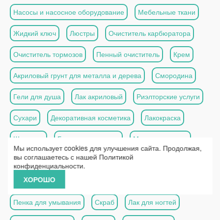
Насосы и насосное оборудование
Мебельные ткани
Жидкий ключ
Люстры
Очиститель карбюратора
Очиститель тормозов
Пенный очиститель
Крем
Акриловый грунт для металла и дерева
Смородина
Гели для душа
Лак акриловый
Риэлторские услуги
Сухари
Декоративная косметика
Лакокраска
Шампуни
Бальзам для волос
Маска для волос
Мы использует cookies для улучшения сайта. Продолжая,
вы соглашаетесь с нашей
Политикой
Имбирь
Мыло
Масло для волос
Тени
Тоник
конфиденциальности
.
ХОРОШО
Тушь
Сыворотка для лица
Подводка для глаз
Пенка для умывания
Скраб
Лак для ногтей