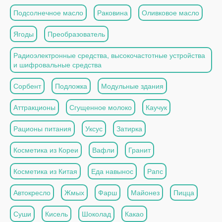
Подсолнечное масло
Раковина
Оливковое масло
Ягоды
Преобразователь
Радиоэлектронные средства, высокочастотные устройства
и шифровальные средства
Сорбент
Подложка
Модульные здания
Аттракционы
Сгущенное молоко
Каучук
Рационы питания
Уксус
Затирка
Косметика из Кореи
Вафли
Гранит
Косметика из Китая
Еда навынос
Рапс
Автокресло
Жмых
Фарш
Майонез
Пицца
Суши
Кисель
Шоколад
Какао