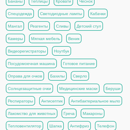
Бананы
Теплицы
Кровати
Чеснок
Спецодежда
Светодиодные лампы
Кабачки
Мангал
Реагенты
Сливы
Детский стул
Камеры
Мягкая мебель
Веник
Видеорегистраторы
Ноутбук
Посудомоечная машина
Готовое питание
Оправа для очков
Бахилы
Сверло
Солнцезащитные очки
Медицинские маски
Беруши
Респираторы
Антисептик
Антибактериальное мыло
Лакомство для животных
Греча
Макароны
Тепловентилятор
Шапка
Антифриз
Телефон