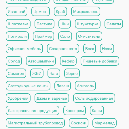
Иван-чай
Цемент
Краб
Микрозелень
Шпатлевка
Пастила
Шин
Штукатурка
Салаты
Полироли
Праймер
Сало
Очистители
Офисная мебель
Сахарная вата
Воск
Ножи
Солод
Автошампуни
Кефир
Пищевые добавки
Самогон
ЖБИ
Чага
Зерно
Светодиодные ленты
Лаваш
Алкоголь
Удобрения
Джем и варенье
Соль йодированная
Лакокрасочная продукция
Консервы
Каши
Магистральный трубопровод
Сосиски
Мармелад