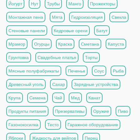
Йогурт
Нут
Трубы
Манго
Прожекторы
Монтажная пена
Мята
Гидроизоляция
Свекла
Стеновые панели
Кедровые орехи
Батут
Мрамор
Огурцы
Краска
Сметана
Капуста
Грунтовка
Свадебные платья
Торты
Мясные полуфабрикаты
Печенье
Соус
Рыба
Древесный уголь
Сахар
Зарядные устройства
Крупа
Семена
Чай
Мед
Канат
Продукты питания
Презервативы
Оружие
Пиво
Газонокосилка
Тесто
Гаражное оборудование
Яблоки
Жидкость для вейпов
Перец