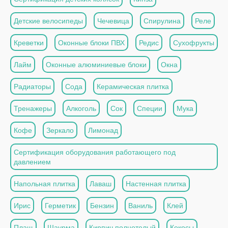
Детские велосипеды
Чечевица
Спирулина
Реле
Креветки
Оконные блоки ПВХ
Редис
Сухофрукты
Лайм
Оконные алюминиевые блоки
Окна
Радиаторы
Сода
Керамическая плитка
Тренажеры
Алкоголь
Сок
Специи
Мука
Кофе
Зеркало
Лимонад
Сертификация оборудования работающего под
давлением
Напольная плитка
Лаваш
Настенная плитка
Ирис
Герметик
Бензин
Ваниль
Клей
Плащ
Шаурма
Кирпич полнотелый
Кокосы