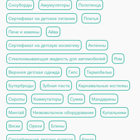
Сноуборды
Аккумуляторы
Полотенца
Сертификат на детское питание
Платья
Печи и камины
Айва
Сертификат на детскую косметику
Антенны
Стеклоомывающая жидкость для автомобилей
Ром
Верхняя детская одежда
Гипс
Термобелье
Бутерброды
Зубная паста
Карнавальные костюмы
Сиропы
Коммутаторы
Сумки
Мандарины
Минтай
Низковольтное оборудование
Купальники
Виски
Орехи
Блины
Сертификация детских колясок
Кинза