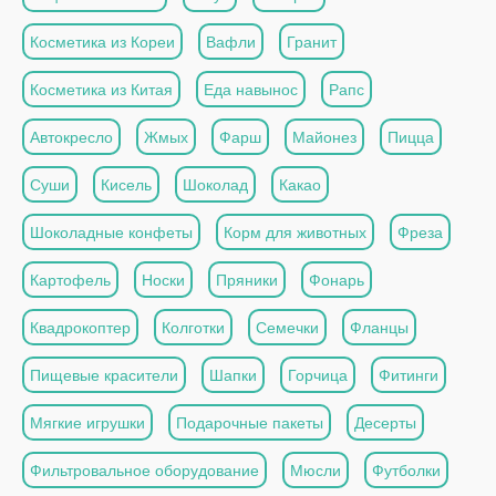
Косметика из Кореи
Вафли
Гранит
Косметика из Китая
Еда навынос
Рапс
Автокресло
Жмых
Фарш
Майонез
Пицца
Суши
Кисель
Шоколад
Какао
Шоколадные конфеты
Корм для животных
Фреза
Картофель
Носки
Пряники
Фонарь
Квадрокоптер
Колготки
Семечки
Фланцы
Пищевые красители
Шапки
Горчица
Фитинги
Мягкие игрушки
Подарочные пакеты
Десерты
Фильтровальное оборудование
Мюсли
Футболки