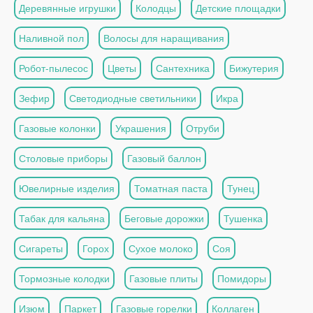
Деревянные игрушки
Колодцы
Детские площадки
Наливной пол
Волосы для наращивания
Робот-пылесос
Цветы
Сантехника
Бижутерия
Зефир
Светодиодные светильники
Икра
Газовые колонки
Украшения
Отруби
Столовые приборы
Газовый баллон
Ювелирные изделия
Томатная паста
Тунец
Табак для кальяна
Беговые дорожки
Тушенка
Сигареты
Горох
Сухое молоко
Соя
Тормозные колодки
Газовые плиты
Помидоры
Изюм
Паркет
Газовые горелки
Коллаген