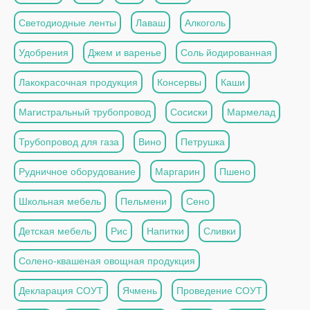
Светодиодные ленты
Лаваш
Алкоголь
Удобрения
Джем и варенье
Соль йодированная
Лакокрасочная продукция
Консервы
Каши
Магистральный трубопровод
Сосиски
Мармелад
Трубопровод для газа
Вино
Петрушка
Рудничное оборудование
Маргарин
Пшено
Школьная мебель
Пельмени
Сено
Детская мебель
Рис
Напитки
Сливки
Солено-квашеная овощная продукция
Декларация СОУТ
Ячмень
Проведение СОУТ