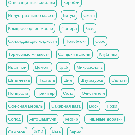
Огнезащитные составы
Коробки
Индустриальное масло
Битум
Скотч
Компрессорное масло
Фанера
Квас
Охлаждающие жидкости
Пеноблоки
Овес
Тормозные жидкости
Сэндвич панели
Клубника
Иван-чай
Цемент
Краб
Микрозелень
Шпатлевка
Пастила
Шин
Штукатурка
Салаты
Полироли
Праймер
Сало
Очистители
Офисная мебель
Сахарная вата
Воск
Ножи
Солод
Автошампуни
Кефир
Пищевые добавки
Самогон
ЖБИ
Чага
Зерно