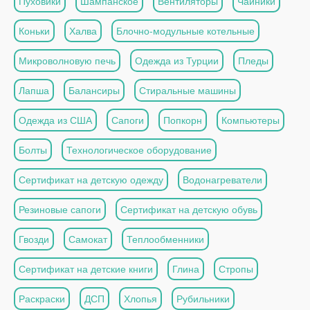
Пуховики
Шампанское
Вентиляторы
Чайники
Коньки
Халва
Блочно-модульные котельные
Микроволновую печь
Одежда из Турции
Пледы
Лапша
Балансиры
Стиральные машины
Одежда из США
Сапоги
Попкорн
Компьютеры
Болты
Технологическое оборудование
Сертификат на детскую одежду
Водонагреватели
Резиновые сапоги
Сертификат на детскую обувь
Гвозди
Самокат
Теплообменники
Сертификат на детские книги
Глина
Стропы
Раскраски
ДСП
Хлопья
Рубильники