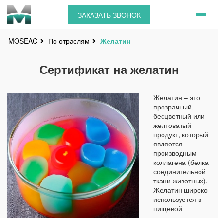
ЗАКАЗАТЬ ЗВОНОК
По отраслям
Желатин
MOSEAC
Сертификат на желатин
Желатин – это
прозрачный,
бесцветный или
желтоватый
продукт, который
является
производным
коллагена (белка
соединительной
ткани животных).
Желатин широко
используется в
пищевой