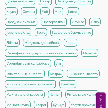
Древесный уголь
Сахар
Зарядные устройства
Крупа
Семена
Чай
Мед
Канат
Продукты питания
Презервативы
Оружие
Пиво
Газонокосилка
Тесто
Гаражное оборудование
Яблоки
Жидкость для вейпов
Перец
Сертификат на услуги по списанию техники
Морковь
Сертификация санаториев
Лук
Электронные сигареты
Матрас
Лимонная кислота
Услуги по ремонту оргтехники
Крахмал
Услуги салона красоты
Кетчуп
Ритуальные услуги
МЫ ОНЛАЙН
Манная крупа
Творог
Кунжут
Услуги прачечных