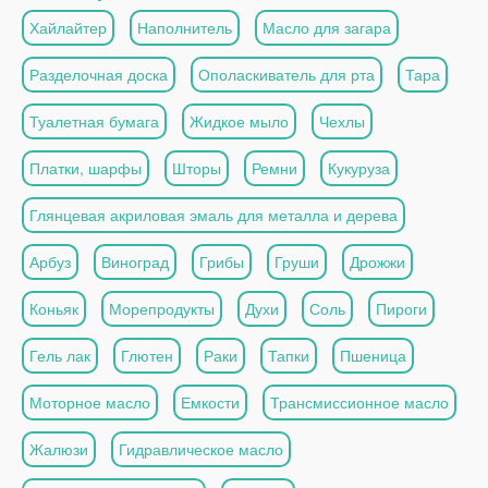
Хайлайтер
Наполнитель
Масло для загара
Разделочная доска
Ополаскиватель для рта
Тара
Туалетная бумага
Жидкое мыло
Чехлы
Платки, шарфы
Шторы
Ремни
Кукуруза
Глянцевая акриловая эмаль для металла и дерева
Арбуз
Виноград
Грибы
Груши
Дрожжи
Коньяк
Морепродукты
Духи
Соль
Пироги
Гель лак
Глютен
Раки
Тапки
Пшеница
Моторное масло
Емкости
Трансмиссионное масло
Жалюзи
Гидравлическое масло