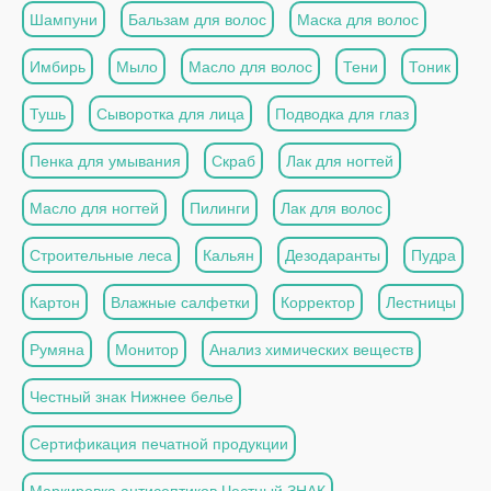
Шампуни
Бальзам для волос
Маска для волос
Имбирь
Мыло
Масло для волос
Тени
Тоник
Тушь
Сыворотка для лица
Подводка для глаз
Пенка для умывания
Скраб
Лак для ногтей
Масло для ногтей
Пилинги
Лак для волос
Строительные леса
Кальян
Дезодаранты
Пудра
Картон
Влажные салфетки
Корректор
Лестницы
Румяна
Монитор
Анализ химических веществ
Честный знак Нижнее белье
Сертификация печатной продукции
Маркировка антисептиков Честный ЗНАК