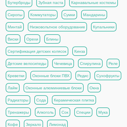
Бутерброды
Зубная паста
Карнавальные костюмы
Сиропы
Коммутаторы
Сумки
Мандарины
Минтай
Низковольтное оборудование
Купальники
Виски
Орехи
Блины
Сертификация детских колясок
Кинза
Детские велосипеды
Чечевица
Спирулина
Реле
Креветки
Оконные блоки ПВХ
Редис
Сухофрукты
Лайм
Оконные алюминиевые блоки
Окна
Радиаторы
Сода
Керамическая плитка
Тренажеры
Алкоголь
Сок
Специи
Мука
Кофе
Зеркало
Лимонад