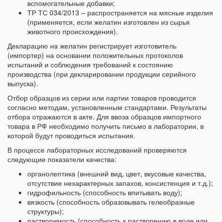
вспомогательные добавки;
ТР ТС 034/2013 – распространяется на мясные изделия
(применяется, если желатин изготовлен из сырья
животного происхождения).
Декларацию на желатин регистрирует изготовитель
(импортер) на основании положительных протоколов
испытаний и соблюдения требований к состоянию
производства (при декларировании продукции серийного
выпуска).
Отбор образцов из серии или партии товаров проводится
согласно методам, установленным стандартами. Результаты
отбора отражаются в акте. Для ввоза образцов импортного
товара в РФ необходимо получить письмо в лаборатории, в
которой будут проводиться испытания.
В процессе лабораторных исследований проверяются
следующие показатели качества:
органолептика (внешний вид, цвет, вкусовые качества,
отсутствие нехарактерных запахов, консистенция и т.д.);
гидрофильность (способность впитывать воду);
вязкость (способность образовывать гелеобразные
структуры);
растворимость (способность к растворению в воде или