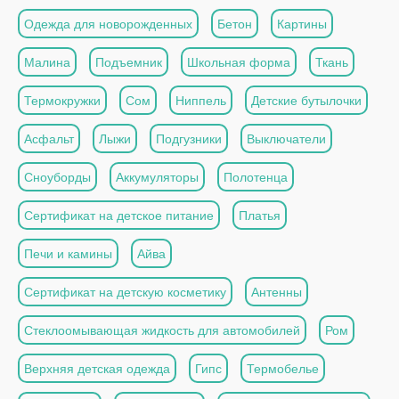
Одежда для новорожденных
Бетон
Картины
Малина
Подъемник
Школьная форма
Ткань
Термокружки
Сом
Ниппель
Детские бутылочки
Асфальт
Лыжи
Подгузники
Выключатели
Сноуборды
Аккумуляторы
Полотенца
Сертификат на детское питание
Платья
Печи и камины
Айва
Сертификат на детскую косметику
Антенны
Стеклоомывающая жидкость для автомобилей
Ром
Верхняя детская одежда
Гипс
Термобелье