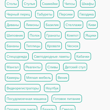
Столы
Стулья
Скамейки
Чипсы
Шкафы
Черный перец
Табуреты
Персики
Гвоздика
Диваны
Лимоны
Базилик
Стеллажи
Киви
Шиповник
Полок
Гранаты
Компот
Ящики
Бананы
Теплицы
Кровати
Чеснок
Спецодежда
Светодиодные лампы
Кабачки
Мангал
Реагенты
Сливы
Детский стул
Камеры
Мягкая мебель
Веник
Видеорегистраторы
Ноутбук
Посудомоечная машина
Готовое питание
Оправа для очков
Бахилы
Сверло