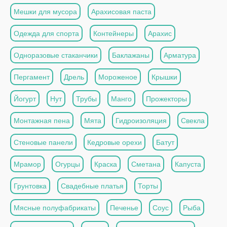
Мешки для мусора
Арахисовая паста
Одежда для спорта
Контейнеры
Арахис
Одноразовые стаканчики
Баклажаны
Арматура
Пергамент
Дрель
Мороженое
Крышки
Йогурт
Нут
Трубы
Манго
Прожекторы
Монтажная пена
Мята
Гидроизоляция
Свекла
Стеновые панели
Кедровые орехи
Батут
Мрамор
Огурцы
Краска
Сметана
Капуста
Грунтовка
Свадебные платья
Торты
Мясные полуфабрикаты
Печенье
Соус
Рыба