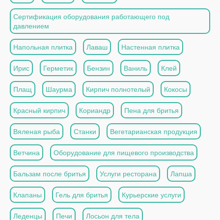
Сертификация оборудования работающего под
давлением
Напольная плитка
Лаваш
Настенная плитка
Ирис
Герметик
Бензин
Ваниль
Клей
Плащ
Шаурма
Кирпич полнотелый
Кокосы
Красный кирпич
Кориандр
Пена для бритья
Вяленая рыба
Станки
Вегетарианская продукция
Ветчина
Оборудование для пищевого производства
Бальзам после бритья
Услуги ресторана
Лапша
Клапаны
Гель для бритья
Курьерские услуги
Леденцы
Печи
Лосьон для тела