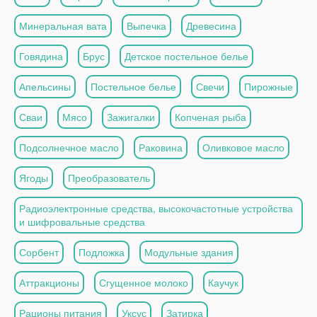
Минеральная вата
Выпечка
Древесина
Говядина
Брус
Детское постельное белье
Апельсины
Постельное белье
Свечи
Пирожные
Сваи
Мясо
Зажигалки
Копченая рыба
Подсолнечное масло
Раковина
Оливковое масло
Ягоды
Преобразователь
Радиоэлектронные средства, высокочастотные устройства
и шифровальные средства
Сорбент
Подложка
Модульные здания
Аттракционы
Сгущенное молоко
Каучук
Рационы питания
Уксус
Затирка