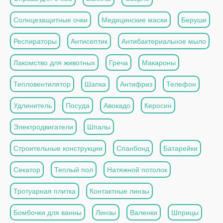
Солнцезащитные очки
Медицинские маски
Беруши
Респираторы
Антисептик
Антибактериальное мыло
Лакомство для животных
Греча
Макароны
Тепловентилятор
Шапка
Антифриз
Телефон
Удлинитель
Посуда
Авокадо
Керосин
Электродвигатели
Шпалы
Строительные конструкции
Спанбонд
Батарейки
Секатор
Теплый пол
Натяжной потолок
Тротуарная плитка
Контактные линзы
Бомбочки для ванны
Линзы
Валенки
Шприцы