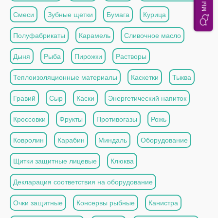
Смеси
Зубные щетки
Бумага
Курица
Полуфабрикаты
Карамель
Сливочное масло
Дыня
Рыба
Пирожки
Растворы
Теплоизоляционные материалы
Каскетки
Тыква
Гравий
Сыр
Каски
Энергетический напиток
Кроссовки
Фрукты
Противогазы
Рожь
Ковролин
Карабин
Миндаль
Оборудование
Щитки защитные лицевые
Клюква
Декларация соответствия на оборудование
Очки защитные
Консервы рыбные
Канистра