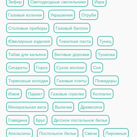
Зефир
Светодиодные светильники
Икра
Газовые колонки
Украшения
Отруби
Столовые приборы
Газовый баллон
Ювелирные изделия
Томатная паста
Тунец
Табак для кальяна
Беговые дорожки
Тушенка
Сигареты
Горох
Сухое молоко
Соя
Тормозные колодки
Газовые плиты
Помидоры
Изюм
Паркет
Газовые горелки
Коллаген
Минеральная вата
Выпечка
Древесина
Говядина
Брус
Детское постельное белье
Апельсины
Постельное белье
Свечи
Пирожные