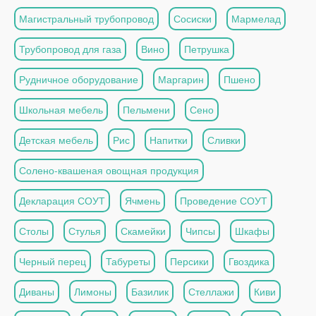
Магистральный трубопровод
Сосиски
Мармелад
Трубопровод для газа
Вино
Петрушка
Рудничное оборудование
Маргарин
Пшено
Школьная мебель
Пельмени
Сено
Детская мебель
Рис
Напитки
Сливки
Солено-квашеная овощная продукция
Декларация СОУТ
Ячмень
Проведение СОУТ
Столы
Стулья
Скамейки
Чипсы
Шкафы
Черный перец
Табуреты
Персики
Гвоздика
Диваны
Лимоны
Базилик
Стеллажи
Киви