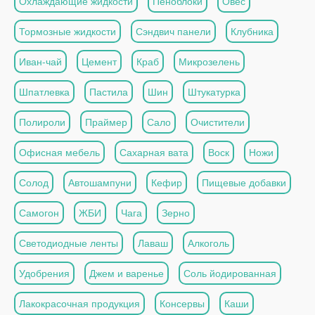
Охлаждающие жидкости
Пеноблоки
Овес
Тормозные жидкости
Сэндвич панели
Клубника
Иван-чай
Цемент
Краб
Микрозелень
Шпатлевка
Пастила
Шин
Штукатурка
Полироли
Праймер
Сало
Очистители
Офисная мебель
Сахарная вата
Воск
Ножи
Солод
Автошампуни
Кефир
Пищевые добавки
Самогон
ЖБИ
Чага
Зерно
Светодиодные ленты
Лаваш
Алкоголь
Удобрения
Джем и варенье
Соль йодированная
Лакокрасочная продукция
Консервы
Каши