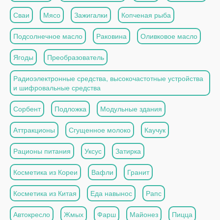
Сваи
Мясо
Зажигалки
Копченая рыба
Подсолнечное масло
Раковина
Оливковое масло
Ягоды
Преобразователь
Радиоэлектронные средства, высокочастотные устройства
и шифровальные средства
Сорбент
Подложка
Модульные здания
Аттракционы
Сгущенное молоко
Каучук
Рационы питания
Уксус
Затирка
Косметика из Кореи
Вафли
Гранит
Косметика из Китая
Еда навынос
Рапс
Автокресло
Жмых
Фарш
Майонез
Пицца