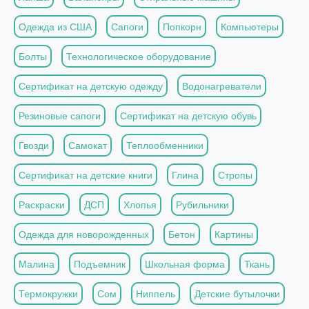
Одежда из США
Сапоги
Попкорн
Компьютеры
Болты
Технологическое оборудование
Сертификат на детскую одежду
Водонагреватели
Резиновые сапоги
Сертификат на детскую обувь
Гвозди
Самокат
Теплообменники
Сертификат на детские книги
Глина
Стропы
Раскраски
ДСП
Хлопья
Рубильники
Одежда для новорожденных
Бетон
Картины
Малина
Подъемник
Школьная форма
Ткань
Термокружки
Сом
Ниппель
Детские бутылочки