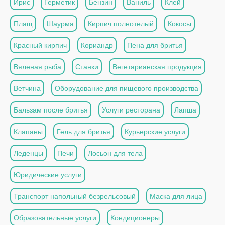
Ирис
Герметик
Бензин
Ваниль
Клей
Плащ
Шаурма
Кирпич полнотелый
Кокосы
Красный кирпич
Кориандр
Пена для бритья
Вяленая рыба
Станки
Вегетарианская продукция
Ветчина
Оборудование для пищевого производства
Бальзам после бритья
Услуги ресторана
Лапша
Клапаны
Гель для бритья
Курьерские услуги
Леденцы
Печи
Лосьон для тела
Юридические услуги
Транспорт напольный безрельсовый
Маска для лица
Образовательные услуги
Кондиционеры