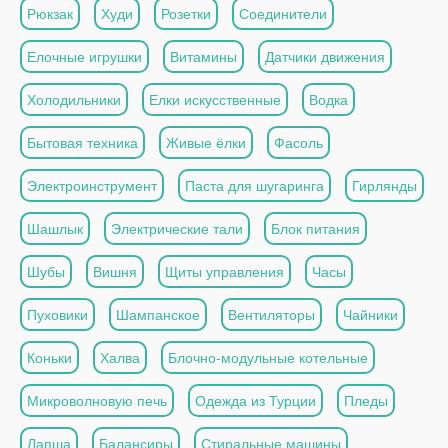
Рюкзак
Худи
Розетки
Соединители
Елочные игрушки
Витамины
Датчики движения
Холодильники
Елки искусственные
Водка
Бытовая техника
Живые ёлки
Фасоль
Электроинструмент
Паста для шугаринга
Гирлянды
Шашлык
Электрические тали
Блок питания
Шубы
Вишня
Щиты управления
Часы
Пуховики
Шампанское
Вентиляторы
Чайники
Коньки
Халва
Блочно-модульные котельные
Микроволновую печь
Одежда из Турции
Пледы
Лапша
Балансиры
Стиральные машины