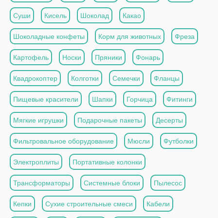
Суши
Кисель
Шоколад
Какао
Шоколадные конфеты
Корм для животных
Фреза
Картофель
Носки
Пряники
Фонарь
Квадрокоптер
Колготки
Семечки
Фланцы
Пищевые красители
Шапки
Горчица
Фитинги
Мягкие игрушки
Подарочные пакеты
Десерты
Фильтровальное оборудование
Мюсли
Футболки
Электроплиты
Портативные колонки
Трансформаторы
Системные блоки
Пылесос
Кепки
Сухие строительные смеси
Кабели