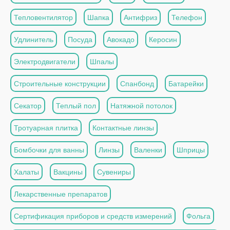
Тепловентилятор
Шапка
Антифриз
Телефон
Удлинитель
Посуда
Авокадо
Керосин
Электродвигатели
Шпалы
Строительные конструкции
Спанбонд
Батарейки
Секатор
Теплый пол
Натяжной потолок
Тротуарная плитка
Контактные линзы
Бомбочки для ванны
Линзы
Валенки
Шприцы
Халаты
Вакцины
Сувениры
Лекарственные препаратов
Сертификация приборов и средств измерений
Фольга