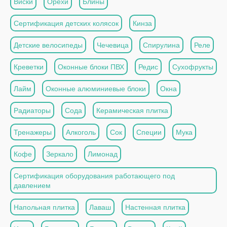
Виски
Орехи
Блины
Сертификация детских колясок
Кинза
Детские велосипеды
Чечевица
Спирулина
Реле
Креветки
Оконные блоки ПВХ
Редис
Сухофрукты
Лайм
Оконные алюминиевые блоки
Окна
Радиаторы
Сода
Керамическая плитка
Тренажеры
Алкоголь
Сок
Специи
Мука
Кофе
Зеркало
Лимонад
Сертификация оборудования работающего под
давлением
Напольная плитка
Лаваш
Настенная плитка