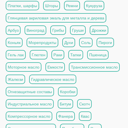
Платки, шарфы
Шторы
Ремни
Кукуруза
Глянцевая акриловая эмаль для металла и дерева
Арбуз
Виноград
Грибы
Груши
Дрожжи
Коньяк
Морепродукты
Духи
Соль
Пироги
Гель лак
Глютен
Раки
Тапки
Пшеница
Моторное масло
Емкости
Трансмиссионное масло
Жалюзи
Гидравлическое масло
Огнезащитные составы
Коробки
Индустриальное масло
Битум
Скотч
Компрессорное масло
Фанера
Квас