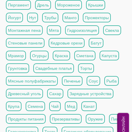
Пергамент
Дрель
Мороженое
Крышки
Йогурт
Нут
Трубы
Манго
Прожекторы
Монтажная пена
Мята
Гидроизоляция
Свекла
Стеновые панели
Кедровые орехи
Батут
Мрамор
Огурцы
Краска
Сметана
Капуста
Грунтовка
Свадебные платья
Торты
Мясные полуфабрикаты
Печенье
Соус
Рыба
Древесный уголь
Сахар
Зарядные устройства
Крупа
Семена
Чай
Мед
Канат
Продукты питания
Презервативы
Оружие
Пиво
МЫ ОНЛАЙН
Газонокосилка
Тесто
Гаражное оборудование