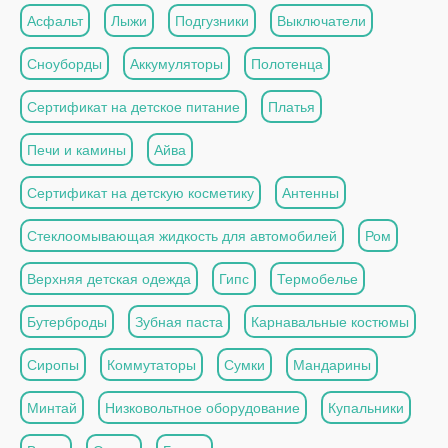
Асфальт
Лыжи
Подгузники
Выключатели
Сноуборды
Аккумуляторы
Полотенца
Сертификат на детское питание
Платья
Печи и камины
Айва
Сертификат на детскую косметику
Антенны
Стеклоомывающая жидкость для автомобилей
Ром
Верхняя детская одежда
Гипс
Термобелье
Бутерброды
Зубная паста
Карнавальные костюмы
Сиропы
Коммутаторы
Сумки
Мандарины
Минтай
Низковольтное оборудование
Купальники