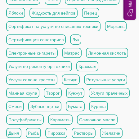
Яблоки
Жидкость для вейпов
Перец
Сертификат на услуги по списанию техники
Морковь
Сертификация санаториев
Лук
Электронные сигареты
Матрас
Лимонная кислота
Услуги по ремонту оргтехники
Крахмал
Услуги салона красоты
Кетчуп
Ритуальные услуги
Манная крупа
Творог
Кунжут
Услуги прачечных
Смеси
Зубные щетки
Бумага
Курица
Полуфабрикаты
Карамель
Сливочное масло
Дыня
Рыба
Пирожки
Растворы
Желатин