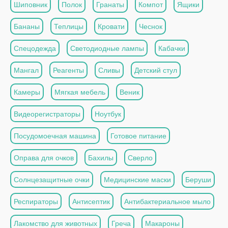
Шиповник
Полок
Гранаты
Компот
Ящики
Бананы
Теплицы
Кровати
Чеснок
Спецодежда
Светодиодные лампы
Кабачки
Мангал
Реагенты
Сливы
Детский стул
Камеры
Мягкая мебель
Веник
Видеорегистраторы
Ноутбук
Посудомоечная машина
Готовое питание
Оправа для очков
Бахилы
Сверло
Солнцезащитные очки
Медицинские маски
Беруши
Респираторы
Антисептик
Антибактериальное мыло
Лакомство для животных
Греча
Макароны