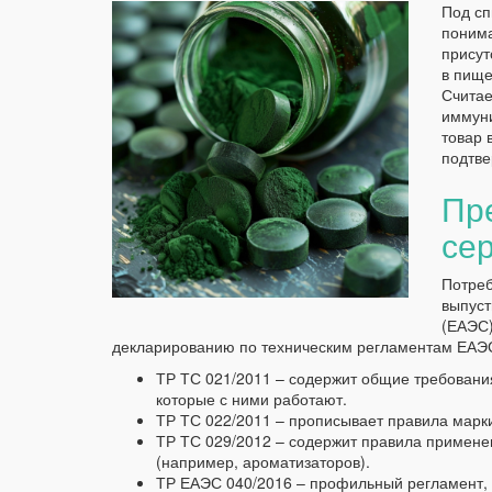
Под сп
понима
присут
в пище
Считае
иммуни
товар 
подтве
Пр
се
Потреб
выпуст
(ЕАЭС)
декларированию по техническим регламентам ЕАЭ
ТР ТС 021/2011 – содержит общие требовани
которые с ними работают.
ТР ТС 022/2011 – прописывает правила марк
ТР ТС 029/2012 – содержит правила примен
(например, ароматизаторов).
ТР ЕАЭС 040/2016 – профильный регламент, 