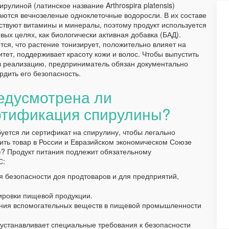
ирулиной (латинское название Arthrospira platensis)
ются вечнозеленые одноклеточные водоросли. В их составе
ствуют витамины и минералы, поэтому продукт используется
вых целях, как биологически активная добавка (БАД).
тся, что растение тонизирует, положительно влияет на
тет, поддерживает красоту кожи и волос. Чтобы выпустить
в реализацию, предприниматель обязан документально
рдить его безопасность.
едусмотрена ли
ртификация спирулины?
уется ли сертификат на спирулину, чтобы легально
ить товар в России и Евразийском экономическом Союзе
? Продукт питания подлежит обязательному
С:
я безопасности доя продтоваров и для предприятий,
ировки пищевой продукции.
ения вспомогательных веществ в пищевой промышленности
устанавливает специальные требования к безопасности