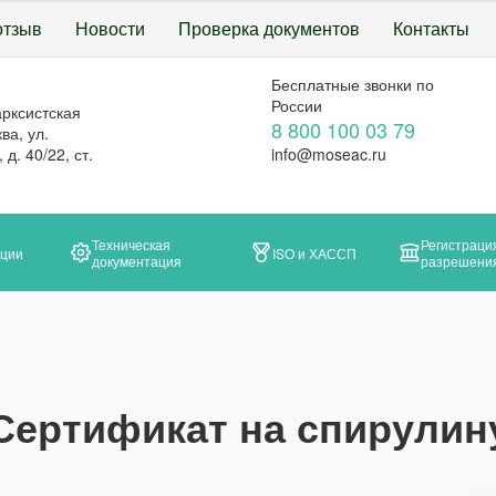
отзыв
Новости
Проверка документов
Контакты
Бесплатные звонки по
России
арксистская
8 800 100 03 79
ва, ул.
д. 40/22, ст.
info@moseac.ru
Техническая
Регистраци
ации
ISO и ХАССП
документация
разрешени
Сертификат на спирулин