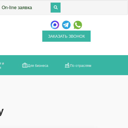
On-line заявка
ЗАКАЗАТЬ ЗВОНОК
я и
Для бизнеса
По отраслям
я
у