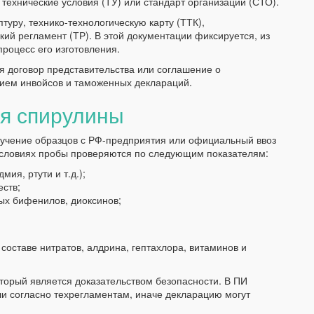
технические условия (ТУ) или стандарт организации (СТО).
уру, технико-технологическую карту (ТТК),
кий регламент (ТР). В этой документации фиксируется, из
процесс его изготовления.
 договор представительства или соглашение о
нием инвойсов и таможенных деклараций.
я спирулины
учение образцов с РФ-предприятия или официальный ввоз
словиях пробы проверяются по следующим показателям:
ия, ртути и т.д.);
еств;
ых бифенилов, диоксинов;
оставе нитратов, алдрина, гептахлора, витаминов и
торый является доказательством безопасности. В ПИ
ли согласно техрегламентам, иначе декларацию могут