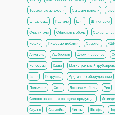
Тормозные жидкости
Сэндвич панели
Клуб
Шпатлевка
Пастила
Шин
Штукатурка
Очистители
Офисная мебель
Сахарная ва
Кефир
Пищевые добавки
Самогон
ЖБ
Алкоголь
Удобрения
Джем и варенье
С
Консервы
Каши
Магистральный трубопров
Вино
Петрушка
Рудничное оборудование
Пельмени
Сено
Детская мебель
Рис
Солено-квашеная овощная продукция
Деклар
Стулья
Скамейки
Чипсы
Шкафы
Че