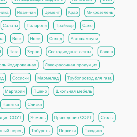
ника
Иван-чай
Цемент
Краб
Микрозелень
Салаты
Полироли
Праймер
Сало
та
Воск
Ножи
Солод
Автошампуни
И
Чага
Зерно
Светодиодные ленты
Лаваш
оль йодированная
Лакокрасочная продукция
од
Сосиски
Мармелад
Трубопровод для газа
Маргарин
Пшено
Школьная мебель
Напитки
Сливки
ация СОУТ
Ячмень
Проведение СОУТ
Столы
рный перец
Табуреты
Персики
Гвоздика