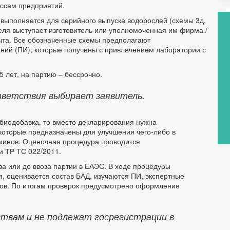
ессам предприятий.
выполняется для серийного выпуска водорослей (схемы 3д,
ителя выступает изготовитель или уполномоченная им фирма /
быта. Все обозначенные схемы предполагают
аний (ПИ), которые получены с привлечением лаборатории с
 лет, на партию – бессрочно.
тветствия выбирает заявитель.
 биодобавка, то вместо декларирования нужна
., которые предназначены для улучшения чего-либо в
аминов. Оценочная процедура проводится
и ТР ТС 022/2011.
ва или до ввоза партии в ЕАЭС. В ходе процедуры
, оценивается состав БАД, изучаются ПИ, экспертные
лов. По итогам проверок предусмотрено оформление
ствам и не подлежат госрегистрации в