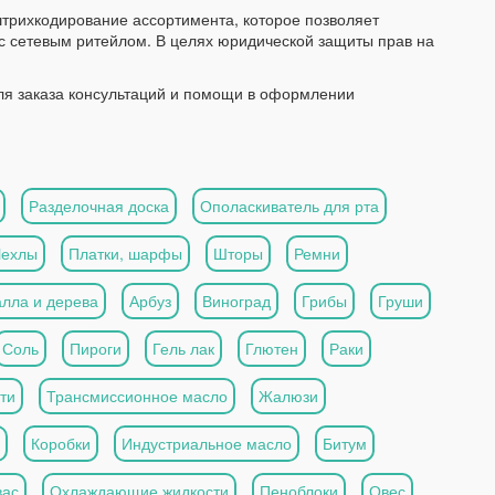
трихкодирование ассортимента, которое позволяет
 с сетевым ритейлом. В целях юридической защиты прав на
ля заказа консультаций и помощи в оформлении
Разделочная доска
Ополаскиватель для рта
Чехлы
Платки, шарфы
Шторы
Ремни
алла и дерева
Арбуз
Виноград
Грибы
Груши
Соль
Пироги
Гель лак
Глютен
Раки
ти
Трансмиссионное масло
Жалюзи
Коробки
Индустриальное масло
Битум
вас
Охлаждающие жидкости
Пеноблоки
Овес