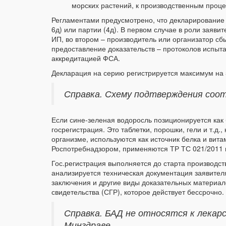
морских растений, к производственным проц
Регламентами предусмотрено, что декларирование 
6д) или партии (4д). В первом случае в роли заяв
ИП, во втором – производитель или организатор с
предоставление доказательств – протоколов испыт
аккредитацией ФСА.
Декларация на серию регистрируется максимум на 5
Справка. Схему подтверждения соо
Если сине-зеленая водоросль позиционируется как
госрегистрация. Это таблетки, порошки, гели и т.д
организме, используются как источник белка и вит
Роспотребнадзором, применяются ТР ТС 021/2011 
Гос.регистрация выполняется до старта производст
анализируется техническая документация заявителя
заключения и другие виды доказательных материа
свидетельства (СГР), которое действует бессрочно.
Справка. БАД не относятся к лекар
Минздраве.