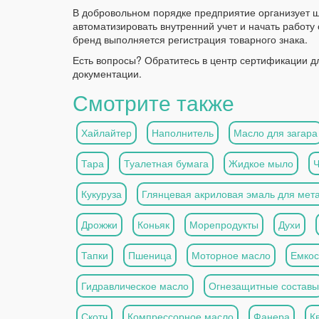
В добровольном порядке предприятие организует ш
автоматизировать внутренний учет и начать работу
бренд выполняется регистрация товарного знака.
Есть вопросы? Обратитесь в центр сертификации д
документации.
Смотрите также
Хайлайтер
Наполнитель
Масло для загара
Тара
Туалетная бумага
Жидкое мыло
Кукуруза
Глянцевая акриловая эмаль для мет
Дрожжи
Коньяк
Морепродукты
Духи
Тапки
Пшеница
Моторное масло
Емкос
Гидравлическое масло
Огнезащитные составы
Скотч
Компрессорное масло
Фанера
К