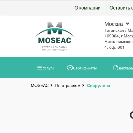
О компании
Оставить 
Москва
Таганская / М
109004, г.Моск
Николоямская, 
4, оф. 601
Услуги
Сертификаты
Деклар
По отраслям
Спирулина
MOSEAC