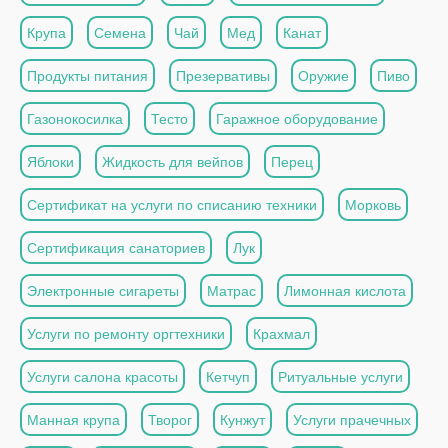
Крупа
Семена
Чай
Мед
Канат
Продукты питания
Презервативы
Оружие
Пиво
Газонокосилка
Тесто
Гаражное оборудование
Яблоки
Жидкость для вейпов
Перец
Сертификат на услуги по списанию техники
Морковь
Сертификация санаториев
Лук
Электронные сигареты
Матрас
Лимонная кислота
Услуги по ремонту оргтехники
Крахмал
Услуги салона красоты
Кетчуп
Ритуальные услуги
Манная крупа
Творог
Кунжут
Услуги прачечных