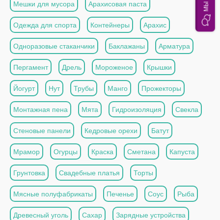
Мешки для мусора
Арахисовая паста
Одежда для спорта
Контейнеры
Арахис
Одноразовые стаканчики
Баклажаны
Арматура
Пергамент
Дрель
Мороженое
Крышки
Йогурт
Нут
Трубы
Манго
Прожекторы
Монтажная пена
Мята
Гидроизоляция
Свекла
Стеновые панели
Кедровые орехи
Батут
Мрамор
Огурцы
Краска
Сметана
Капуста
Грунтовка
Свадебные платья
Торты
Мясные полуфабрикаты
Печенье
Соус
Рыба
Древесный уголь
Сахар
Зарядные устройства