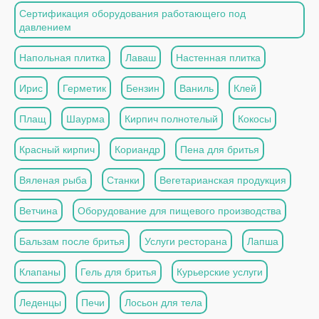
Сертификация оборудования работающего под
давлением
Напольная плитка
Лаваш
Настенная плитка
Ирис
Герметик
Бензин
Ваниль
Клей
Плащ
Шаурма
Кирпич полнотелый
Кокосы
Красный кирпич
Кориандр
Пена для бритья
Вяленая рыба
Станки
Вегетарианская продукция
Ветчина
Оборудование для пищевого производства
Бальзам после бритья
Услуги ресторана
Лапша
Клапаны
Гель для бритья
Курьерские услуги
Леденцы
Печи
Лосьон для тела