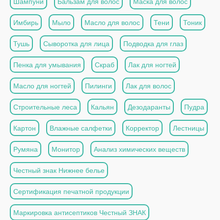
Шампуни
Бальзам для волос
Маска для волос
Имбирь
Мыло
Масло для волос
Тени
Тоник
Тушь
Сыворотка для лица
Подводка для глаз
Пенка для умывания
Скраб
Лак для ногтей
Масло для ногтей
Пилинги
Лак для волос
Строительные леса
Кальян
Дезодаранты
Пудра
Картон
Влажные салфетки
Корректор
Лестницы
Румяна
Монитор
Анализ химических веществ
Честный знак Нижнее белье
Сертификация печатной продукции
Маркировка антисептиков Честный ЗНАК