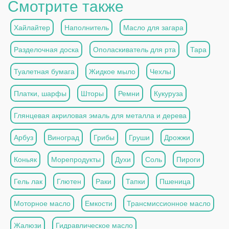
Смотрите также
Хайлайтер
Наполнитель
Масло для загара
Разделочная доска
Ополаскиватель для рта
Тара
Туалетная бумага
Жидкое мыло
Чехлы
Платки, шарфы
Шторы
Ремни
Кукуруза
Глянцевая акриловая эмаль для металла и дерева
Арбуз
Виноград
Грибы
Груши
Дрожжи
Коньяк
Морепродукты
Духи
Соль
Пироги
Гель лак
Глютен
Раки
Тапки
Пшеница
Моторное масло
Емкости
Трансмиссионное масло
Жалюзи
Гидравлическое масло