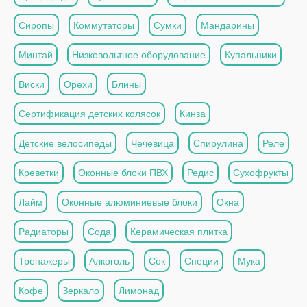
Сиропы
Коммутаторы
Сумки
Мандарины
Минтай
Низковольтное оборудование
Купальники
Виски
Орехи
Блины
Сертификация детских колясок
Кинза
Детские велосипеды
Чечевица
Спирулина
Реле
Креветки
Оконные блоки ПВХ
Редис
Сухофрукты
Лайм
Оконные алюминиевые блоки
Окна
Радиаторы
Сода
Керамическая плитка
Тренажеры
Алкоголь
Сок
Специи
Мука
Кофе
Зеркало
Лимонад