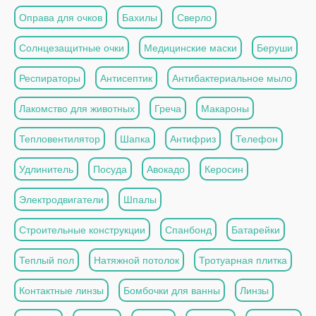
Оправа для очков
Бахилы
Сверло
Солнцезащитные очки
Медицинские маски
Беруши
Респираторы
Антисептик
Антибактериальное мыло
Лакомство для животных
Греча
Макароны
Тепловентилятор
Шапка
Антифриз
Телефон
Удлинитель
Посуда
Авокадо
Керосин
Электродвигатели
Шпалы
Строительные конструкции
Спанбонд
Батарейки
Теплый пол
Натяжной потолок
Тротуарная плитка
Контактные линзы
Бомбочки для ванны
Линзы