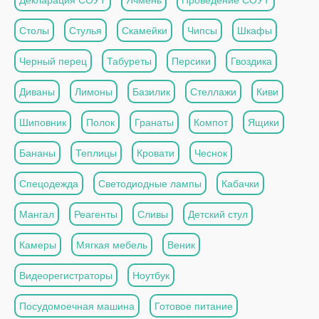
Столы
Стулья
Скамейки
Чипсы
Шкафы
Черный перец
Табуреты
Персики
Гвоздика
Диваны
Лимоны
Базилик
Стеллажи
Киви
Шиповник
Полок
Гранаты
Компот
Ящики
Бананы
Теплицы
Кровати
Чеснок
Спецодежда
Светодиодные лампы
Кабачки
Мангал
Реагенты
Сливы
Детский стул
Камеры
Мягкая мебель
Веник
Видеорегистраторы
Ноутбук
Посудомоечная машина
Готовое питание