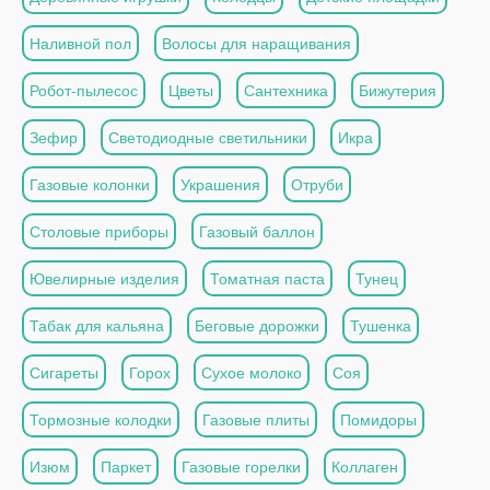
Наливной пол
Волосы для наращивания
Робот-пылесос
Цветы
Сантехника
Бижутерия
Зефир
Светодиодные светильники
Икра
Газовые колонки
Украшения
Отруби
Столовые приборы
Газовый баллон
Ювелирные изделия
Томатная паста
Тунец
Табак для кальяна
Беговые дорожки
Тушенка
Сигареты
Горох
Сухое молоко
Соя
Тормозные колодки
Газовые плиты
Помидоры
Изюм
Паркет
Газовые горелки
Коллаген