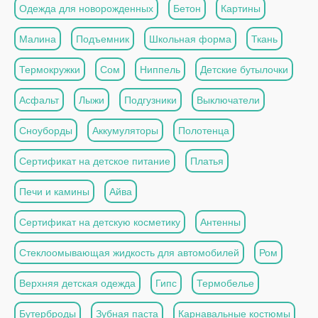
Одежда для новорожденных
Бетон
Картины
Малина
Подъемник
Школьная форма
Ткань
Термокружки
Сом
Ниппель
Детские бутылочки
Асфальт
Лыжи
Подгузники
Выключатели
Сноуборды
Аккумуляторы
Полотенца
Сертификат на детское питание
Платья
Печи и камины
Айва
Сертификат на детскую косметику
Антенны
Стеклоомывающая жидкость для автомобилей
Ром
Верхняя детская одежда
Гипс
Термобелье
Бутерброды
Зубная паста
Карнавальные костюмы