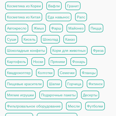
Косметика из Кореи
Вафли
Гранит
Косметика из Китая
Еда навынос
Рапс
Автокресло
Жмых
Фарш
Майонез
Пицца
Суши
Кисель
Шоколад
Какао
Шоколадные конфеты
Корм для животных
Фреза
Картофель
Носки
Пряники
Фонарь
Квадрокоптер
Колготки
Семечки
Фланцы
Пищевые красители
Шапки
Горчица
Фитинги
Мягкие игрушки
Подарочные пакеты
Десерты
Фильтровальное оборудование
Мюсли
Футболки