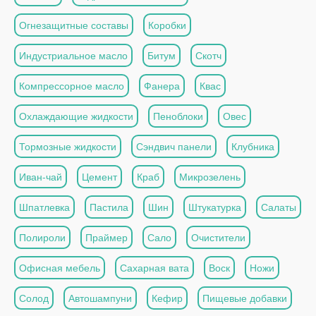
Огнезащитные составы
Коробки
Индустриальное масло
Битум
Скотч
Компрессорное масло
Фанера
Квас
Охлаждающие жидкости
Пеноблоки
Овес
Тормозные жидкости
Сэндвич панели
Клубника
Иван-чай
Цемент
Краб
Микрозелень
Шпатлевка
Пастила
Шин
Штукатурка
Салаты
Полироли
Праймер
Сало
Очистители
Офисная мебель
Сахарная вата
Воск
Ножи
Солод
Автошампуни
Кефир
Пищевые добавки