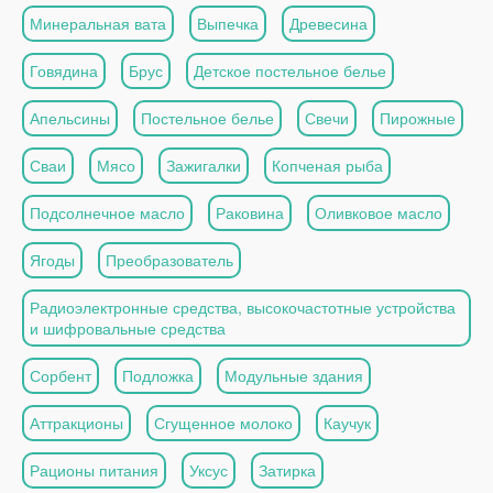
Минеральная вата
Выпечка
Древесина
Говядина
Брус
Детское постельное белье
Апельсины
Постельное белье
Свечи
Пирожные
Сваи
Мясо
Зажигалки
Копченая рыба
Подсолнечное масло
Раковина
Оливковое масло
Ягоды
Преобразователь
Радиоэлектронные средства, высокочастотные устройства
и шифровальные средства
Сорбент
Подложка
Модульные здания
Аттракционы
Сгущенное молоко
Каучук
Рационы питания
Уксус
Затирка