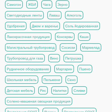
Самогон
ЖБИ
Чага
Зерно
Светодиодные ленты
Лаваш
Алкоголь
Удобрения
Джем и варенье
Соль йодированная
Лакокрасочная продукция
Консервы
Каши
Магистральный трубопровод
Сосиски
Мармелад
Трубопровод для газа
Вино
Петрушка
Рудничное оборудование
Маргарин
Пшено
Школьная мебель
Пельмени
Сено
Детская мебель
Рис
Напитки
Сливки
Солено-квашеная овощная продукция
Декларация СОУТ
Ячмень
Проведение СОУТ