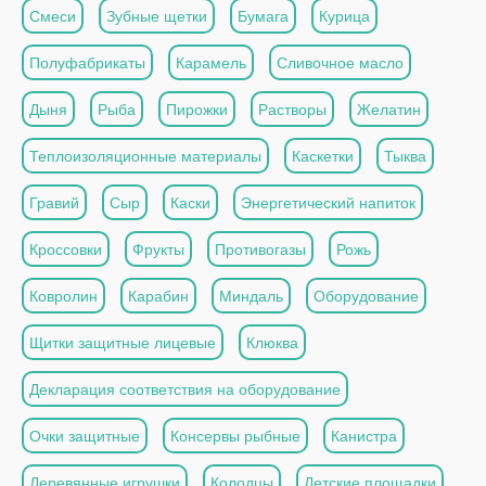
Смеси
Зубные щетки
Бумага
Курица
Полуфабрикаты
Карамель
Сливочное масло
Дыня
Рыба
Пирожки
Растворы
Желатин
Теплоизоляционные материалы
Каскетки
Тыква
Гравий
Сыр
Каски
Энергетический напиток
Кроссовки
Фрукты
Противогазы
Рожь
Ковролин
Карабин
Миндаль
Оборудование
Щитки защитные лицевые
Клюква
Декларация соответствия на оборудование
Очки защитные
Консервы рыбные
Канистра
Деревянные игрушки
Колодцы
Детские площадки