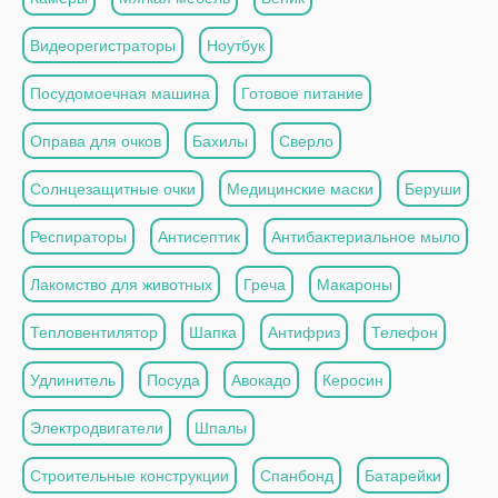
Видеорегистраторы
Ноутбук
Посудомоечная машина
Готовое питание
Оправа для очков
Бахилы
Сверло
Солнцезащитные очки
Медицинские маски
Беруши
Респираторы
Антисептик
Антибактериальное мыло
Лакомство для животных
Греча
Макароны
Тепловентилятор
Шапка
Антифриз
Телефон
Удлинитель
Посуда
Авокадо
Керосин
Электродвигатели
Шпалы
Строительные конструкции
Спанбонд
Батарейки