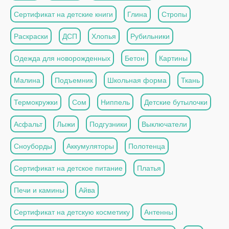
Сертификат на детские книги
Глина
Стропы
Раскраски
ДСП
Хлопья
Рубильники
Одежда для новорожденных
Бетон
Картины
Малина
Подъемник
Школьная форма
Ткань
Термокружки
Сом
Ниппель
Детские бутылочки
Асфальт
Лыжи
Подгузники
Выключатели
Сноуборды
Аккумуляторы
Полотенца
Сертификат на детское питание
Платья
Печи и камины
Айва
Сертификат на детскую косметику
Антенны