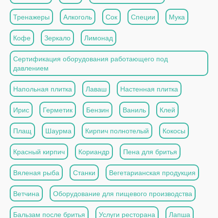
Тренажеры
Алкоголь
Сок
Специи
Мука
Кофе
Зеркало
Лимонад
Сертификация оборудования работающего под
давлением
Напольная плитка
Лаваш
Настенная плитка
Ирис
Герметик
Бензин
Ваниль
Клей
Плащ
Шаурма
Кирпич полнотелый
Кокосы
Красный кирпич
Кориандр
Пена для бритья
Вяленая рыба
Станки
Вегетарианская продукция
Ветчина
Оборудование для пищевого производства
Бальзам после бритья
Услуги ресторана
Лапша