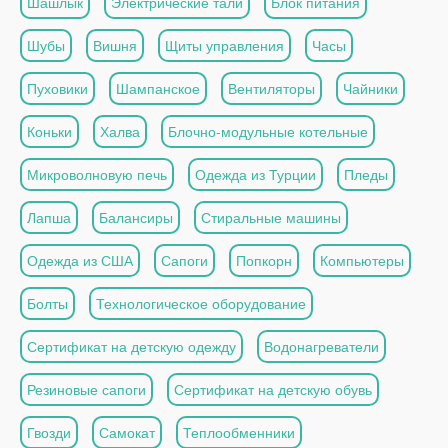
Шашлык
Электрические тали
Блок питания
Шубы
Вишня
Щиты управления
Часы
Пуховики
Шампанское
Вентиляторы
Чайники
Коньки
Халва
Блочно-модульные котельные
Микроволновую печь
Одежда из Турции
Пледы
Лапша
Балансиры
Стиральные машины
Одежда из США
Сапоги
Попкорн
Компьютеры
Болты
Технологическое оборудование
Сертификат на детскую одежду
Водонагреватели
Резиновые сапоги
Сертификат на детскую обувь
Гвозди
Самокат
Теплообменники