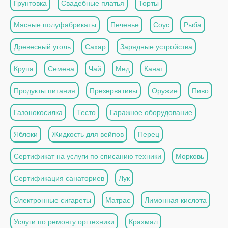
Грунтовка
Свадебные платья
Торты
Мясные полуфабрикаты
Печенье
Соус
Рыба
Древесный уголь
Сахар
Зарядные устройства
Крупа
Семена
Чай
Мед
Канат
Продукты питания
Презервативы
Оружие
Пиво
Газонокосилка
Тесто
Гаражное оборудование
Яблоки
Жидкость для вейпов
Перец
Сертификат на услуги по списанию техники
Морковь
Сертификация санаториев
Лук
Электронные сигареты
Матрас
Лимонная кислота
Услуги по ремонту оргтехники
Крахмал