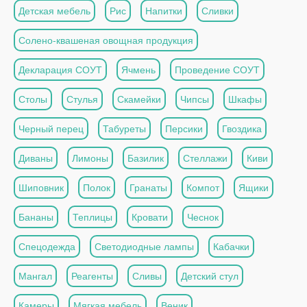
Детская мебель
Рис
Напитки
Сливки
Солено-квашеная овощная продукция
Декларация СОУТ
Ячмень
Проведение СОУТ
Столы
Стулья
Скамейки
Чипсы
Шкафы
Черный перец
Табуреты
Персики
Гвоздика
Диваны
Лимоны
Базилик
Стеллажи
Киви
Шиповник
Полок
Гранаты
Компот
Ящики
Бананы
Теплицы
Кровати
Чеснок
Спецодежда
Светодиодные лампы
Кабачки
Мангал
Реагенты
Сливы
Детский стул
Камеры
Мягкая мебель
Веник