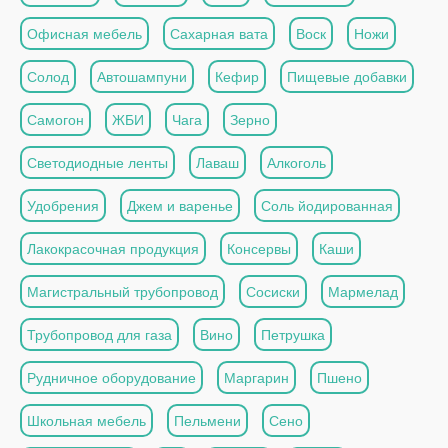
Офисная мебель
Сахарная вата
Воск
Ножи
Солод
Автошампуни
Кефир
Пищевые добавки
Самогон
ЖБИ
Чага
Зерно
Светодиодные ленты
Лаваш
Алкоголь
Удобрения
Джем и варенье
Соль йодированная
Лакокрасочная продукция
Консервы
Каши
Магистральный трубопровод
Сосиски
Мармелад
Трубопровод для газа
Вино
Петрушка
Рудничное оборудование
Маргарин
Пшено
Школьная мебель
Пельмени
Сено