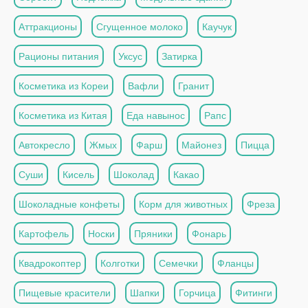
Аттракционы
Сгущенное молоко
Каучук
Рационы питания
Уксус
Затирка
Косметика из Кореи
Вафли
Гранит
Косметика из Китая
Еда навынос
Рапс
Автокресло
Жмых
Фарш
Майонез
Пицца
Суши
Кисель
Шоколад
Какао
Шоколадные конфеты
Корм для животных
Фреза
Картофель
Носки
Пряники
Фонарь
Квадрокоптер
Колготки
Семечки
Фланцы
Пищевые красители
Шапки
Горчица
Фитинги