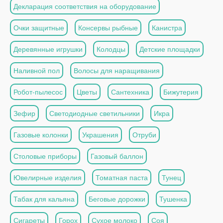
Декларация соответствия на оборудование
Очки защитные
Консервы рыбные
Канистра
Деревянные игрушки
Колодцы
Детские площадки
Наливной пол
Волосы для наращивания
Робот-пылесос
Цветы
Сантехника
Бижутерия
Зефир
Светодиодные светильники
Икра
Газовые колонки
Украшения
Отруби
Столовые приборы
Газовый баллон
Ювелирные изделия
Томатная паста
Тунец
Табак для кальяна
Беговые дорожки
Тушенка
Сигареты
Горох
Сухое молоко
Соя