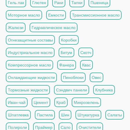
Гель лак
Глютен
Раки
Тапки
Пшеница
Моторное масло
Емкости
Трансмиссионное масло
Жалюзи
Гидравлическое масло
Огнезащитные составы
Коробки
Индустриальное масло
Битум
Скотч
Компрессорное масло
Фанера
Квас
Охлаждающие жидкости
Пеноблоки
Овес
Тормозные жидкости
Сэндвич панели
Клубника
Иван-чай
Цемент
Краб
Микрозелень
Шпатлевка
Пастила
Шин
Штукатурка
Салаты
Полироли
Праймер
Сало
Очистители