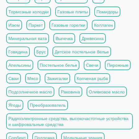
Тормозные колодки
Газовые плиты
Помидоры
Изюм
Паркет
Газовые горелки
Коллаген
Минеральная вата
Выпечка
Древесина
Говядина
Брус
Детское постельное белье
Апельсины
Постельное белье
Свечи
Пирожные
Сваи
Мясо
Зажигалки
Копченая рыба
Подсолнечное масло
Раковина
Оливковое масло
Ягоды
Преобразователь
Радиоэлектронные средства, высокочастотные устройства
и шифровальные средства
Сорбент
Подложка
Модульные здания