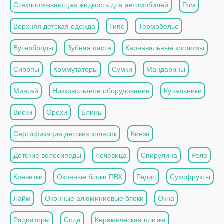
Стеклоомывающая жидкость для автомобилей
Ром
Верхняя детская одежда
Гипс
Термобелье
Бутерброды
Зубная паста
Карнавальные костюмы
Сиропы
Коммутаторы
Сумки
Мандарины
Минтай
Низковольтное оборудование
Купальники
Виски
Орехи
Блины
Сертификация детских колясок
Кинза
Детские велосипеды
Чечевица
Спирулина
Реле
Креветки
Оконные блоки ПВХ
Редис
Сухофрукты
Лайм
Оконные алюминиевые блоки
Окна
Радиаторы
Сода
Керамическая плитка