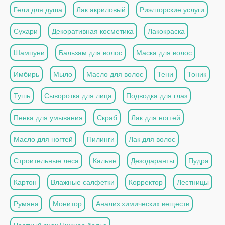
Гели для душа
Лак акриловый
Риэлторские услуги
Сухари
Декоративная косметика
Лакокраска
Шампуни
Бальзам для волос
Маска для волос
Имбирь
Мыло
Масло для волос
Тени
Тоник
Тушь
Сыворотка для лица
Подводка для глаз
Пенка для умывания
Скраб
Лак для ногтей
Масло для ногтей
Пилинги
Лак для волос
Строительные леса
Кальян
Дезодаранты
Пудра
Картон
Влажные салфетки
Корректор
Лестницы
Румяна
Монитор
Анализ химических веществ