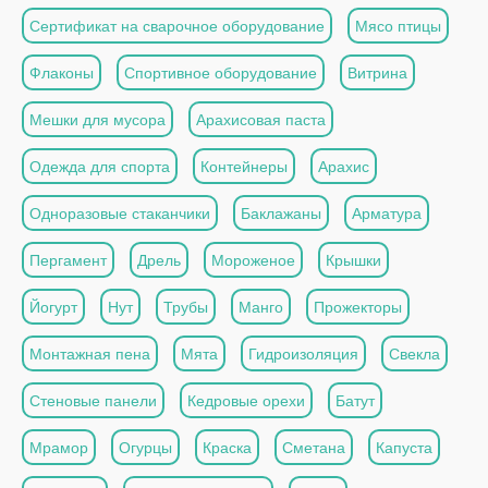
Сертификат на сварочное оборудование
Мясо птицы
Флаконы
Спортивное оборудование
Витрина
Мешки для мусора
Арахисовая паста
Одежда для спорта
Контейнеры
Арахис
Одноразовые стаканчики
Баклажаны
Арматура
Пергамент
Дрель
Мороженое
Крышки
Йогурт
Нут
Трубы
Манго
Прожекторы
Монтажная пена
Мята
Гидроизоляция
Свекла
Стеновые панели
Кедровые орехи
Батут
Мрамор
Огурцы
Краска
Сметана
Капуста