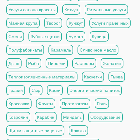
Услуги салона красоты
Кетчуп
Ритуальные услуги
Манная крупа
Творог
Кунжут
Услуги прачечных
Смеси
Зубные щетки
Бумага
Курица
Полуфабрикаты
Карамель
Сливочное масло
Дыня
Рыба
Пирожки
Растворы
Желатин
Теплоизоляционные материалы
Каскетки
Тыква
Гравий
Сыр
Каски
Энергетический напиток
Кроссовки
Фрукты
Противогазы
Рожь
Ковролин
Карабин
Миндаль
Оборудование
Щитки защитные лицевые
Клюква