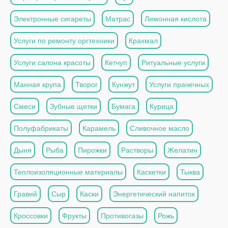
Электронные сигареты
Матрас
Лимонная кислота
Услуги по ремонту оргтехники
Крахмал
Услуги салона красоты
Кетчуп
Ритуальные услуги
Манная крупа
Творог
Кунжут
Услуги прачечных
Смеси
Зубные щетки
Бумага
Курица
Полуфабрикаты
Карамель
Сливочное масло
Дыня
Рыба
Пирожки
Растворы
Желатин
Теплоизоляционные материалы
Каскетки
Тыква
Гравий
Сыр
Каски
Энергетический напиток
Кроссовки
Фрукты
Противогазы
Рожь