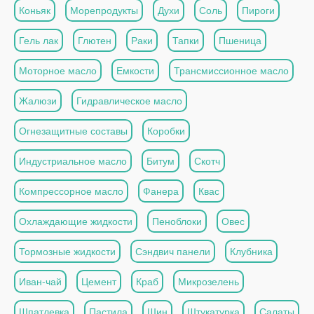
Коньяк
Морепродукты
Духи
Соль
Пироги
Гель лак
Глютен
Раки
Тапки
Пшеница
Моторное масло
Емкости
Трансмиссионное масло
Жалюзи
Гидравлическое масло
Огнезащитные составы
Коробки
Индустриальное масло
Битум
Скотч
Компрессорное масло
Фанера
Квас
Охлаждающие жидкости
Пеноблоки
Овес
Тормозные жидкости
Сэндвич панели
Клубника
Иван-чай
Цемент
Краб
Микрозелень
Шпатлевка
Пастила
Шин
Штукатурка
Салаты