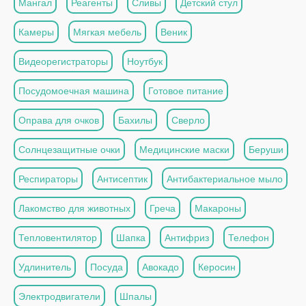
Мангал
Реагенты
Сливы
Детский стул
Камеры
Мягкая мебель
Веник
Видеорегистраторы
Ноутбук
Посудомоечная машина
Готовое питание
Оправа для очков
Бахилы
Сверло
Солнцезащитные очки
Медицинские маски
Беруши
Респираторы
Антисептик
Антибактериальное мыло
Лакомство для животных
Греча
Макароны
Тепловентилятор
Шапка
Антифриз
Телефон
Удлинитель
Посуда
Авокадо
Керосин
Электродвигатели
Шпалы