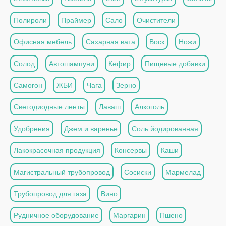
Полироли
Праймер
Сало
Очистители
Офисная мебель
Сахарная вата
Воск
Ножи
Солод
Автошампуни
Кефир
Пищевые добавки
Самогон
ЖБИ
Чага
Зерно
Светодиодные ленты
Лаваш
Алкоголь
Удобрения
Джем и варенье
Соль йодированная
Лакокрасочная продукция
Консервы
Каши
Магистральный трубопровод
Сосиски
Мармелад
Трубопровод для газа
Вино
Рудничное оборудование
Маргарин
Пшено