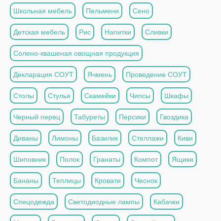
Школьная мебель
Пельмени
Сено
Детская мебель
Рис
Напитки
Сливки
Солено-квашеная овощная продукция
Декларация СОУТ
Ячмень
Проведение СОУТ
Столы
Стулья
Скамейки
Чипсы
Шкафы
Черный перец
Табуреты
Персики
Гвоздика
Диваны
Лимоны
Базилик
Стеллажи
Киви
Шиповник
Полок
Гранаты
Компот
Ящики
Бананы
Теплицы
Кровати
Чеснок
Спецодежда
Светодиодные лампы
Кабачки