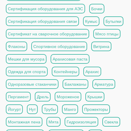
Сертификация оборудования для АЭС
Бочки
Сертификация оборудования связи
Кумыс
Бутылки
Сертификат на сварочное оборудование
Мясо птицы
Флаконы
Спортивное оборудование
Витрина
Мешки для мусора
Арахисовая паста
Одежда для спорта
Контейнеры
Арахис
Одноразовые стаканчики
Баклажаны
Арматура
Пергамент
Дрель
Мороженое
Крышки
Йогурт
Нут
Трубы
Манго
Прожекторы
Монтажная пена
Мята
Гидроизоляция
Свекла