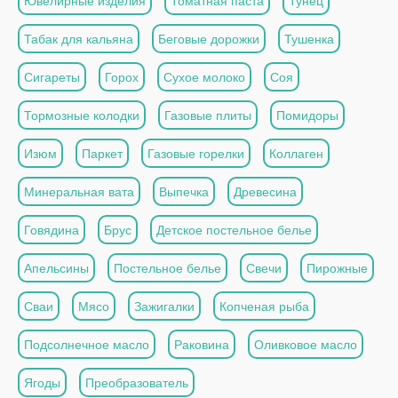
Ювелирные изделия
Томатная паста
Тунец
Табак для кальяна
Беговые дорожки
Тушенка
Сигареты
Горох
Сухое молоко
Соя
Тормозные колодки
Газовые плиты
Помидоры
Изюм
Паркет
Газовые горелки
Коллаген
Минеральная вата
Выпечка
Древесина
Говядина
Брус
Детское постельное белье
Апельсины
Постельное белье
Свечи
Пирожные
Сваи
Мясо
Зажигалки
Копченая рыба
Подсолнечное масло
Раковина
Оливковое масло
Ягоды
Преобразователь