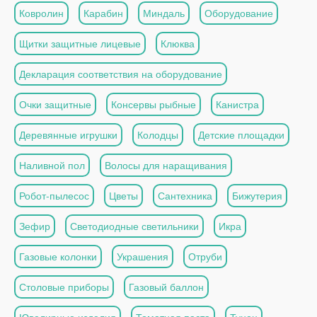
Ковролин
Карабин
Миндаль
Оборудование
Щитки защитные лицевые
Клюква
Декларация соответствия на оборудование
Очки защитные
Консервы рыбные
Канистра
Деревянные игрушки
Колодцы
Детские площадки
Наливной пол
Волосы для наращивания
Робот-пылесос
Цветы
Сантехника
Бижутерия
Зефир
Светодиодные светильники
Икра
Газовые колонки
Украшения
Отруби
Столовые приборы
Газовый баллон