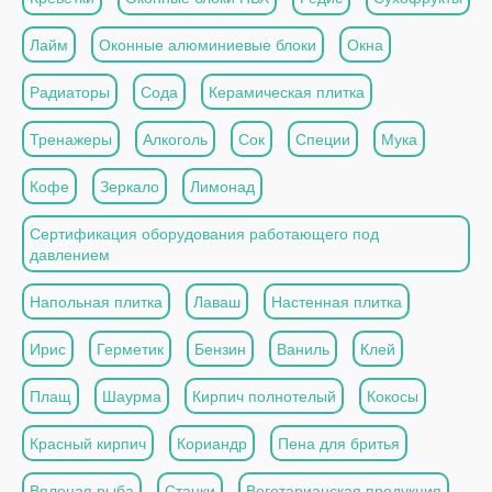
Лайм
Оконные алюминиевые блоки
Окна
Радиаторы
Сода
Керамическая плитка
Тренажеры
Алкоголь
Сок
Специи
Мука
Кофе
Зеркало
Лимонад
Сертификация оборудования работающего под
давлением
Напольная плитка
Лаваш
Настенная плитка
Ирис
Герметик
Бензин
Ваниль
Клей
Плащ
Шаурма
Кирпич полнотелый
Кокосы
Красный кирпич
Кориандр
Пена для бритья
Вяленая рыба
Станки
Вегетарианская продукция