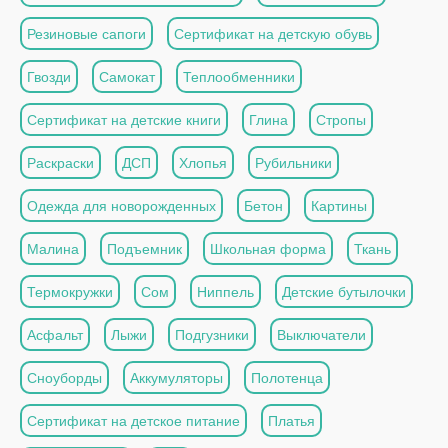
Резиновые сапоги
Сертификат на детскую обувь
Гвозди
Самокат
Теплообменники
Сертификат на детские книги
Глина
Стропы
Раскраски
ДСП
Хлопья
Рубильники
Одежда для новорожденных
Бетон
Картины
Малина
Подъемник
Школьная форма
Ткань
Термокружки
Сом
Ниппель
Детские бутылочки
Асфальт
Лыжи
Подгузники
Выключатели
Сноуборды
Аккумуляторы
Полотенца
Сертификат на детское питание
Платья