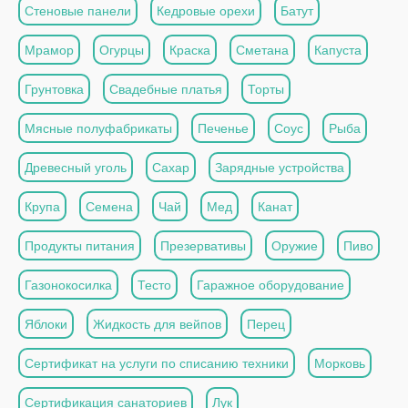
Стеновые панели
Кедровые орехи
Батут
Мрамор
Огурцы
Краска
Сметана
Капуста
Грунтовка
Свадебные платья
Торты
Мясные полуфабрикаты
Печенье
Соус
Рыба
Древесный уголь
Сахар
Зарядные устройства
Крупа
Семена
Чай
Мед
Канат
Продукты питания
Презервативы
Оружие
Пиво
Газонокосилка
Тесто
Гаражное оборудование
Яблоки
Жидкость для вейпов
Перец
Сертификат на услуги по списанию техники
Морковь
Сертификация санаториев
Лук