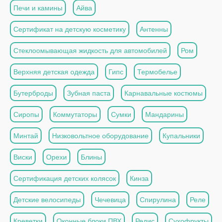
Печи и камины
Айва
Сертификат на детскую косметику
Антенны
Стеклоомывающая жидкость для автомобилей
Ром
Верхняя детская одежда
Гипс
Термобелье
Бутерброды
Зубная паста
Карнавальные костюмы
Сиропы
Коммутаторы
Сумки
Мандарины
Минтай
Низковольтное оборудование
Купальники
Виски
Орехи
Блины
Сертификация детских колясок
Кинза
Детские велосипеды
Чечевица
Спирулина
Реле
Креветки
Оконные блоки ПВХ
Редис
Сухофрукты