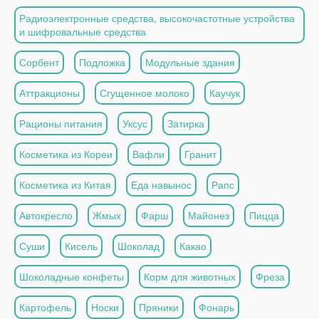
Радиоэлектронные средства, высокочастотные устройства
и шифровальные средства
Сорбент
Подложка
Модульные здания
Аттракционы
Сгущенное молоко
Каучук
Рационы питания
Уксус
Затирка
Косметика из Кореи
Вафли
Гранит
Косметика из Китая
Еда навынос
Рапс
Автокресло
Жмых
Фарш
Майонез
Пицца
Суши
Кисель
Шоколад
Какао
Шоколадные конфеты
Корм для животных
Фреза
Картофель
Носки
Пряники
Фонарь