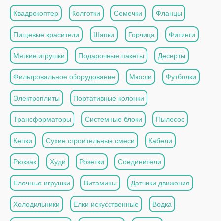
Квадрокоптер
Колготки
Семечки
Фланцы
Пищевые красители
Шапки
Горчица
Фитинги
Мягкие игрушки
Подарочные пакеты
Десерты
Фильтровальное оборудование
Мюсли
Футболки
Электроплиты
Портативные колонки
Трансформаторы
Системные блоки
Пылесос
Кепки
Сухие строительные смеси
Кабели
Рюкзак
Худи
Розетки
Соединители
Елочные игрушки
Витамины
Датчики движения
Холодильники
Елки искусственные
Водка