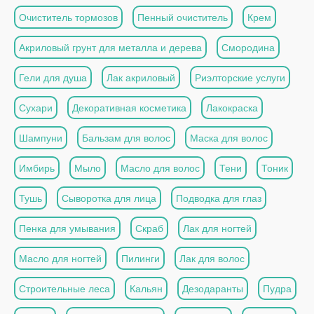
Очиститель тормозов
Пенный очиститель
Крем
Акриловый грунт для металла и дерева
Смородина
Гели для душа
Лак акриловый
Риэлторские услуги
Сухари
Декоративная косметика
Лакокраска
Шампуни
Бальзам для волос
Маска для волос
Имбирь
Мыло
Масло для волос
Тени
Тоник
Тушь
Сыворотка для лица
Подводка для глаз
Пенка для умывания
Скраб
Лак для ногтей
Масло для ногтей
Пилинги
Лак для волос
Строительные леса
Кальян
Дезодаранты
Пудра