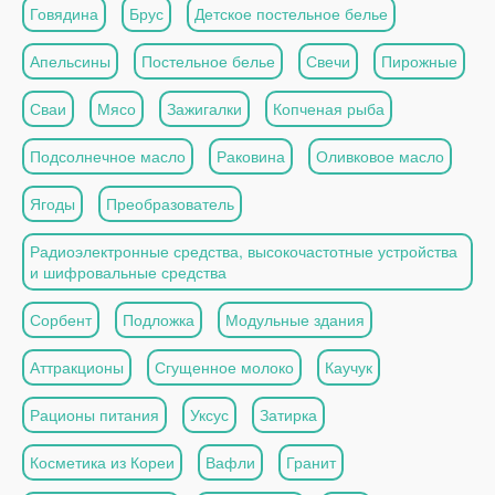
Говядина
Брус
Детское постельное белье
Апельсины
Постельное белье
Свечи
Пирожные
Сваи
Мясо
Зажигалки
Копченая рыба
Подсолнечное масло
Раковина
Оливковое масло
Ягоды
Преобразователь
Радиоэлектронные средства, высокочастотные устройства
и шифровальные средства
Сорбент
Подложка
Модульные здания
Аттракционы
Сгущенное молоко
Каучук
Рационы питания
Уксус
Затирка
Косметика из Кореи
Вафли
Гранит