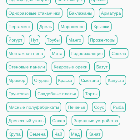
Одноразовые стаканчики
Баклажаны
Арматура
Пергамент
Дрель
Мороженое
Крышки
Йогурт
Нут
Трубы
Манго
Прожекторы
Монтажная пена
Мята
Гидроизоляция
Свекла
Стеновые панели
Кедровые орехи
Батут
Мрамор
Огурцы
Краска
Сметана
Капуста
Грунтовка
Свадебные платья
Торты
Мясные полуфабрикаты
Печенье
Соус
Рыба
Древесный уголь
Сахар
Зарядные устройства
Крупа
Семена
Чай
Мед
Канат