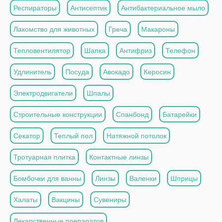
Респираторы
Антисептик
Антибактериальное мыло
Лакомство для животных
Греча
Макароны
Тепловентилятор
Шапка
Антифриз
Телефон
Удлинитель
Посуда
Авокадо
Керосин
Электродвигатели
Шпалы
Строительные конструкции
Спанбонд
Батарейки
Секатор
Теплый пол
Натяжной потолок
Тротуарная плитка
Контактные линзы
Бомбочки для ванны
Линзы
Валенки
Шприцы
Халаты
Вакцины
Сувениры
Лекарственные препаратов