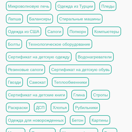
Микроволновую печь
Одежда из Турции
Пледы
Лапша
Балансиры
Стиральные машины
Одежда из США
Сапоги
Попкорн
Компьютеры
Болты
Технологическое оборудование
Сертификат на детскую одежду
Водонагреватели
Резиновые сапоги
Сертификат на детскую обувь
Гвозди
Самокат
Теплообменники
Сертификат на детские книги
Глина
Стропы
Раскраски
ДСП
Хлопья
Рубильники
Одежда для новорожденных
Бетон
Картины