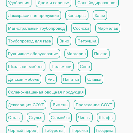
Удобрения
Джем и варенье
Соль йодированная
Лакокрасочная продукция
Консервы
Каши
Магистральный трубопровод
Сосиски
Мармелад
Трубопровод для газа
Вино
Петрушка
Рудничное оборудование
Маргарин
Пшено
Школьная мебель
Пельмени
Сено
Детская мебель
Рис
Напитки
Сливки
Солено-квашеная овощная продукция
Декларация СОУТ
Ячмень
Проведение СОУТ
Столы
Стулья
Скамейки
Чипсы
Шкафы
Черный перец
Табуреты
Персики
Гвоздика