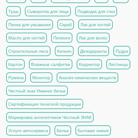
Тушь
Сыворотка для лица
Подводка для глаз
Пенка для умывания
Скраб
Лак для ногтей
Масло для ногтей
Пилинги
Лак для волос
Строительные леса
Кальян
Дезодаранты
Пудра
Картон
Влажные салфетки
Корректор
Лестницы
Румяна
Монитор
Анализ химических веществ
Честный знак Нижнее белье
Сертификация печатной продукции
Маркировка антисептиков Честный ЗНАК
Услуги автосервиса
Белье
Бытовая химия