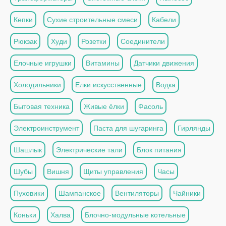
Кепки
Сухие строительные смеси
Кабели
Рюкзак
Худи
Розетки
Соединители
Елочные игрушки
Витамины
Датчики движения
Холодильники
Елки искусственные
Водка
Бытовая техника
Живые ёлки
Фасоль
Электроинструмент
Паста для шугаринга
Гирлянды
Шашлык
Электрические тали
Блок питания
Шубы
Вишня
Щиты управления
Часы
Пуховики
Шампанское
Вентиляторы
Чайники
Коньки
Халва
Блочно-модульные котельные