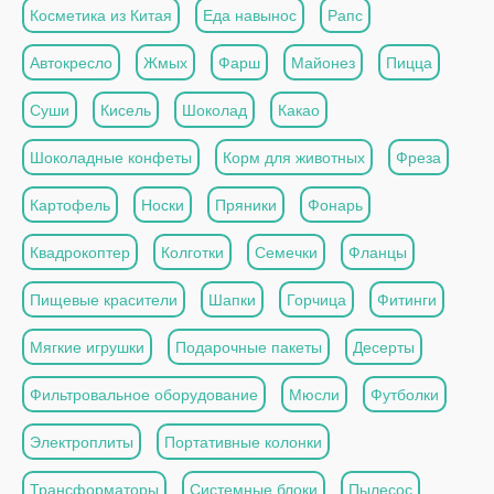
Косметика из Китая
Еда навынос
Рапс
Автокресло
Жмых
Фарш
Майонез
Пицца
Суши
Кисель
Шоколад
Какао
Шоколадные конфеты
Корм для животных
Фреза
Картофель
Носки
Пряники
Фонарь
Квадрокоптер
Колготки
Семечки
Фланцы
Пищевые красители
Шапки
Горчица
Фитинги
Мягкие игрушки
Подарочные пакеты
Десерты
Фильтровальное оборудование
Мюсли
Футболки
Электроплиты
Портативные колонки
Трансформаторы
Системные блоки
Пылесос