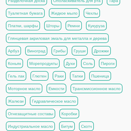
Разделочная доска
Ополаскиватель для рта
Тара
Туалетная бумага
Жидкое мыло
Чехлы
Платки, шарфы
Шторы
Ремни
Кукуруза
Глянцевая акриловая эмаль для металла и дерева
Арбуз
Виноград
Грибы
Груши
Дрожжи
Коньяк
Морепродукты
Духи
Соль
Пироги
Гель лак
Глютен
Раки
Тапки
Пшеница
Моторное масло
Емкости
Трансмиссионное масло
Жалюзи
Гидравлическое масло
Огнезащитные составы
Коробки
Индустриальное масло
Битум
Скотч