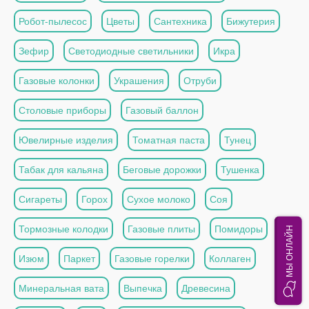
Робот-пылесос
Цветы
Сантехника
Бижутерия
Зефир
Светодиодные светильники
Икра
Газовые колонки
Украшения
Отруби
Столовые приборы
Газовый баллон
Ювелирные изделия
Томатная паста
Тунец
Табак для кальяна
Беговые дорожки
Тушенка
Сигареты
Горох
Сухое молоко
Соя
Тормозные колодки
Газовые плиты
Помидоры
МЫ ОНЛАЙН
Изюм
Паркет
Газовые горелки
Коллаген
Минеральная вата
Выпечка
Древесина