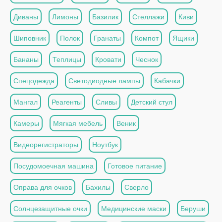
Диваны
Лимоны
Базилик
Стеллажи
Киви
Шиповник
Полок
Гранаты
Компот
Ящики
Бананы
Теплицы
Кровати
Чеснок
Спецодежда
Светодиодные лампы
Кабачки
Мангал
Реагенты
Сливы
Детский стул
Камеры
Мягкая мебель
Веник
Видеорегистраторы
Ноутбук
Посудомоечная машина
Готовое питание
Оправа для очков
Бахилы
Сверло
Солнцезащитные очки
Медицинские маски
Беруши