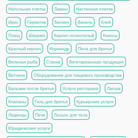
Напольная плитка
Лаваш
Настенная плитка
Ирис
Герметик
Бензин
Ваниль
Клей
Плащ
Шаурма
Кирпич полнотелый
Кокосы
Красный кирпич
Кориандр
Пена для бритья
Вяленая рыба
Станки
Вегетарианская продукция
Ветчина
Оборудование для пищевого производства
Бальзам после бритья
Услуги ресторана
Лапша
Клапаны
Гель для бритья
Курьерские услуги
Леденцы
Печи
Лосьон для тела
Юридические услуги