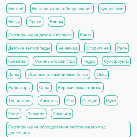
Минтай
Низковольтное оборудование
Купальники
Виски
Орехи
Блины
Сертификация детских колясок
Кинза
Детские велосипеды
Чечевица
Спирулина
Реле
Креветки
Оконные блоки ПВХ
Редис
Сухофрукты
Лайм
Оконные алюминиевые блоки
Окна
Радиаторы
Сода
Керамическая плитка
Тренажеры
Алкоголь
Сок
Специи
Мука
Кофе
Зеркало
Лимонад
Сертификация оборудования работающего под
давлением