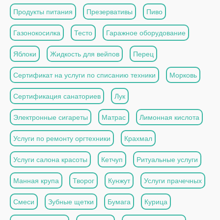
Продукты питания
Презервативы
Пиво
Газонокосилка
Тесто
Гаражное оборудование
Яблоки
Жидкость для вейпов
Перец
Сертификат на услуги по списанию техники
Морковь
Сертификация санаториев
Лук
Электронные сигареты
Матрас
Лимонная кислота
Услуги по ремонту оргтехники
Крахмал
Услуги салона красоты
Кетчуп
Ритуальные услуги
Манная крупа
Творог
Кунжут
Услуги прачечных
Смеси
Зубные щетки
Бумага
Курица