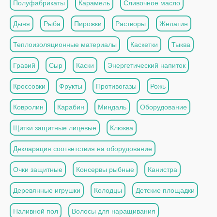
Полуфабрикаты
Карамель
Сливочное масло
Дыня
Рыба
Пирожки
Растворы
Желатин
Теплоизоляционные материалы
Каскетки
Тыква
Гравий
Сыр
Каски
Энергетический напиток
Кроссовки
Фрукты
Противогазы
Рожь
Ковролин
Карабин
Миндаль
Оборудование
Щитки защитные лицевые
Клюква
Декларация соответствия на оборудование
Очки защитные
Консервы рыбные
Канистра
Деревянные игрушки
Колодцы
Детские площадки
Наливной пол
Волосы для наращивания