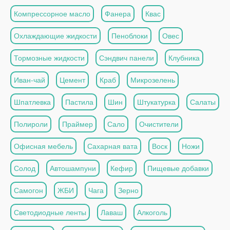
Компрессорное масло
Фанера
Квас
Охлаждающие жидкости
Пеноблоки
Овес
Тормозные жидкости
Сэндвич панели
Клубника
Иван-чай
Цемент
Краб
Микрозелень
Шпатлевка
Пастила
Шин
Штукатурка
Салаты
Полироли
Праймер
Сало
Очистители
Офисная мебель
Сахарная вата
Воск
Ножи
Солод
Автошампуни
Кефир
Пищевые добавки
Самогон
ЖБИ
Чага
Зерно
Светодиодные ленты
Лаваш
Алкоголь