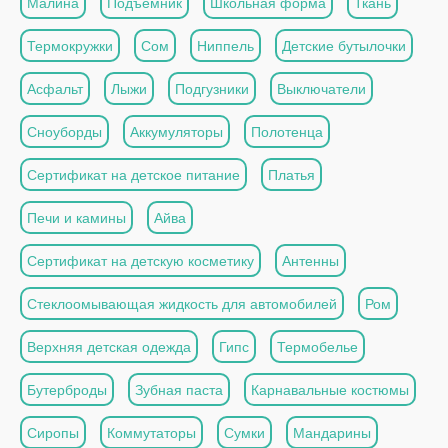
Малина
Подъемник
Школьная форма
Ткань
Термокружки
Сом
Ниппель
Детские бутылочки
Асфальт
Лыжи
Подгузники
Выключатели
Сноуборды
Аккумуляторы
Полотенца
Сертификат на детское питание
Платья
Печи и камины
Айва
Сертификат на детскую косметику
Антенны
Стеклоомывающая жидкость для автомобилей
Ром
Верхняя детская одежда
Гипс
Термобелье
Бутерброды
Зубная паста
Карнавальные костюмы
Сиропы
Коммутаторы
Сумки
Мандарины