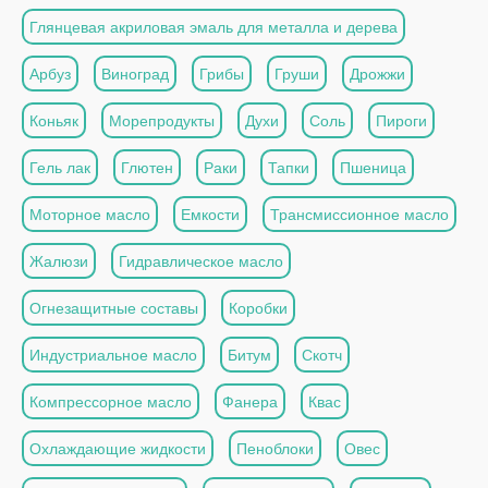
Глянцевая акриловая эмаль для металла и дерева
Арбуз
Виноград
Грибы
Груши
Дрожжи
Коньяк
Морепродукты
Духи
Соль
Пироги
Гель лак
Глютен
Раки
Тапки
Пшеница
Моторное масло
Емкости
Трансмиссионное масло
Жалюзи
Гидравлическое масло
Огнезащитные составы
Коробки
Индустриальное масло
Битум
Скотч
Компрессорное масло
Фанера
Квас
Охлаждающие жидкости
Пеноблоки
Овес