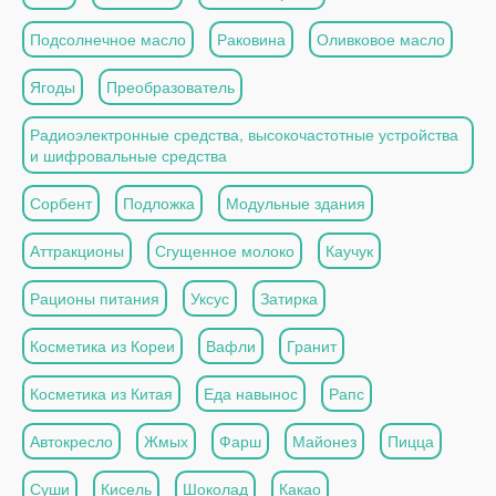
Подсолнечное масло
Раковина
Оливковое масло
Ягоды
Преобразователь
Радиоэлектронные средства, высокочастотные устройства
и шифровальные средства
Сорбент
Подложка
Модульные здания
Аттракционы
Сгущенное молоко
Каучук
Рационы питания
Уксус
Затирка
Косметика из Кореи
Вафли
Гранит
Косметика из Китая
Еда навынос
Рапс
Автокресло
Жмых
Фарш
Майонез
Пицца
Суши
Кисель
Шоколад
Какао