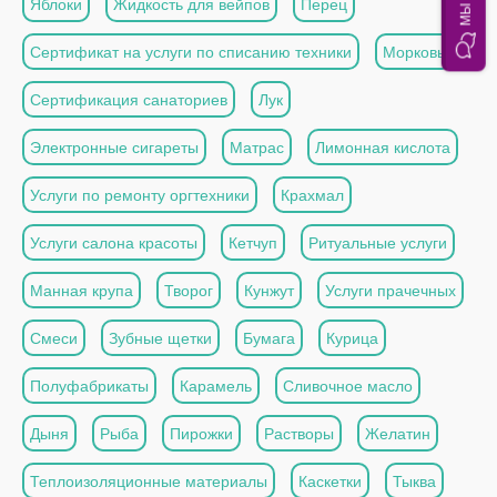
Яблоки
Жидкость для вейпов
Перец
Сертификат на услуги по списанию техники
Морковь
Сертификация санаториев
Лук
Электронные сигареты
Матрас
Лимонная кислота
Услуги по ремонту оргтехники
Крахмал
Услуги салона красоты
Кетчуп
Ритуальные услуги
Манная крупа
Творог
Кунжут
Услуги прачечных
Смеси
Зубные щетки
Бумага
Курица
Полуфабрикаты
Карамель
Сливочное масло
Дыня
Рыба
Пирожки
Растворы
Желатин
Теплоизоляционные материалы
Каскетки
Тыква