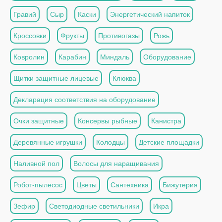
Гравий
Сыр
Каски
Энергетический напиток
Кроссовки
Фрукты
Противогазы
Рожь
Ковролин
Карабин
Миндаль
Оборудование
Щитки защитные лицевые
Клюква
Декларация соответствия на оборудование
Очки защитные
Консервы рыбные
Канистра
Деревянные игрушки
Колодцы
Детские площадки
Наливной пол
Волосы для наращивания
Робот-пылесос
Цветы
Сантехника
Бижутерия
Зефир
Светодиодные светильники
Икра