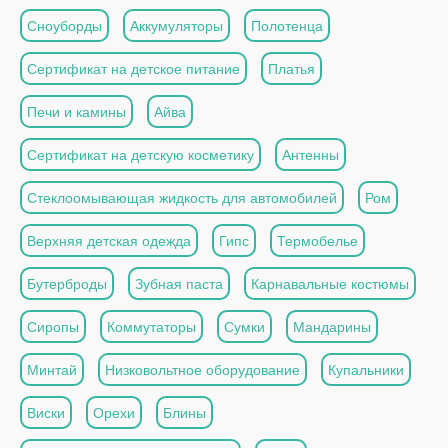
Сноуборды
Аккумуляторы
Полотенца
Сертификат на детское питание
Платья
Печи и камины
Айва
Сертификат на детскую косметику
Антенны
Стеклоомывающая жидкость для автомобилей
Ром
Верхняя детская одежда
Гипс
Термобелье
Бутерброды
Зубная паста
Карнавальные костюмы
Сиропы
Коммутаторы
Сумки
Мандарины
Минтай
Низковольтное оборудование
Купальники
Виски
Орехи
Блины