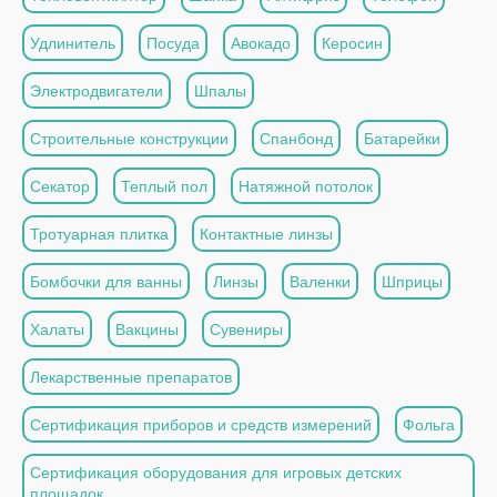
Удлинитель
Посуда
Авокадо
Керосин
Электродвигатели
Шпалы
Строительные конструкции
Спанбонд
Батарейки
Секатор
Теплый пол
Натяжной потолок
Тротуарная плитка
Контактные линзы
Бомбочки для ванны
Линзы
Валенки
Шприцы
Халаты
Вакцины
Сувениры
Лекарственные препаратов
Сертификация приборов и средств измерений
Фольга
Сертификация оборудования для игровых детских
площадок