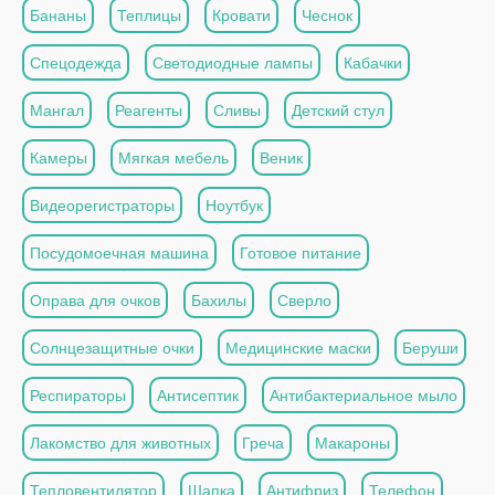
Бананы
Теплицы
Кровати
Чеснок
Спецодежда
Светодиодные лампы
Кабачки
Мангал
Реагенты
Сливы
Детский стул
Камеры
Мягкая мебель
Веник
Видеорегистраторы
Ноутбук
Посудомоечная машина
Готовое питание
Оправа для очков
Бахилы
Сверло
Солнцезащитные очки
Медицинские маски
Беруши
Респираторы
Антисептик
Антибактериальное мыло
Лакомство для животных
Греча
Макароны
Тепловентилятор
Шапка
Антифриз
Телефон