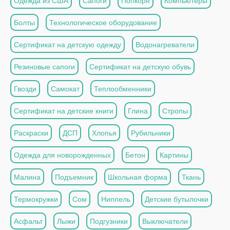
Одежда из США
Сапоги
Попкорн
Компьютеры
Болты
Технологическое оборудование
Сертификат на детскую одежду
Водонагреватели
Резиновые сапоги
Сертификат на детскую обувь
Гвозди
Самокат
Теплообменники
Сертификат на детские книги
Глина
Стропы
Раскраски
ДСП
Хлопья
Рубильники
Одежда для новорожденных
Бетон
Картины
Малина
Подъемник
Школьная форма
Ткань
Термокружки
Сом
Ниппель
Детские бутылочки
Асфальт
Лыжи
Подгузники
Выключатели