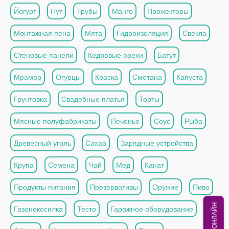
Йогурт
Нут
Трубы
Манго
Прожекторы
Монтажная пена
Мята
Гидроизоляция
Свекла
Стеновые панели
Кедровые орехи
Батут
Мрамор
Огурцы
Краска
Сметана
Капуста
Грунтовка
Свадебные платья
Торты
Мясные полуфабрикаты
Печенье
Соус
Рыба
Древесный уголь
Сахар
Зарядные устройства
Крупа
Семена
Чай
Мед
Канат
Продукты питания
Презервативы
Оружие
Пиво
МЫ ОНЛАЙН
Газонокосилка
Тесто
Гаражное оборудование