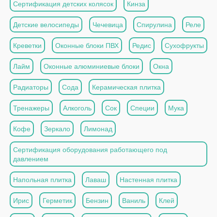
Сертификация детских колясок
Кинза
Детские велосипеды
Чечевица
Спирулина
Реле
Креветки
Оконные блоки ПВХ
Редис
Сухофрукты
Лайм
Оконные алюминиевые блоки
Окна
Радиаторы
Сода
Керамическая плитка
Тренажеры
Алкоголь
Сок
Специи
Мука
Кофе
Зеркало
Лимонад
Сертификация оборудования работающего под
давлением
Напольная плитка
Лаваш
Настенная плитка
Ирис
Герметик
Бензин
Ваниль
Клей