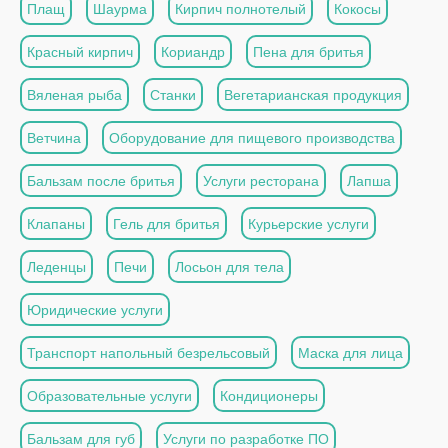
Плащ
Шаурма
Кирпич полнотелый
Кокосы
Красный кирпич
Кориандр
Пена для бритья
Вяленая рыба
Станки
Вегетарианская продукция
Ветчина
Оборудование для пищевого производства
Бальзам после бритья
Услуги ресторана
Лапша
Клапаны
Гель для бритья
Курьерские услуги
Леденцы
Печи
Лосьон для тела
Юридические услуги
Транспорт напольный безрельсовый
Маска для лица
Образовательные услуги
Кондиционеры
Бальзам для губ
Услуги по разработке ПО