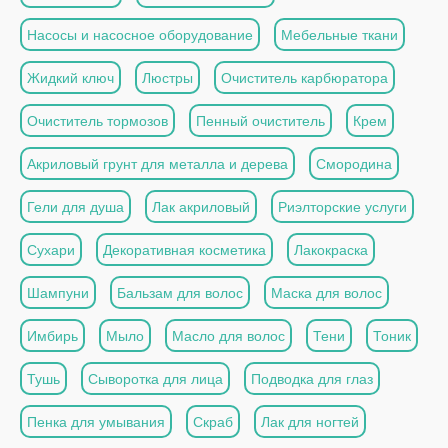
Насосы и насосное оборудование
Мебельные ткани
Жидкий ключ
Люстры
Очиститель карбюратора
Очиститель тормозов
Пенный очиститель
Крем
Акриловый грунт для металла и дерева
Смородина
Гели для душа
Лак акриловый
Риэлторские услуги
Сухари
Декоративная косметика
Лакокраска
Шампуни
Бальзам для волос
Маска для волос
Имбирь
Мыло
Масло для волос
Тени
Тоник
Тушь
Сыворотка для лица
Подводка для глаз
Пенка для умывания
Скраб
Лак для ногтей