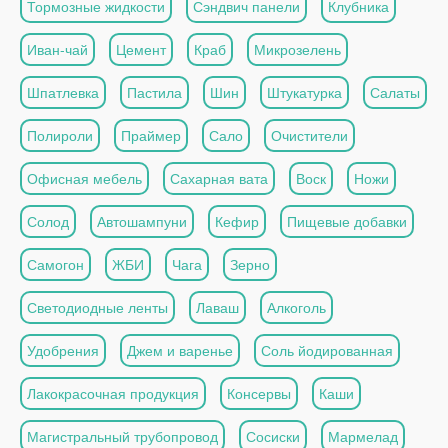
Тормозные жидкости
Сэндвич панели
Клубника
Иван-чай
Цемент
Краб
Микрозелень
Шпатлевка
Пастила
Шин
Штукатурка
Салаты
Полироли
Праймер
Сало
Очистители
Офисная мебель
Сахарная вата
Воск
Ножи
Солод
Автошампуни
Кефир
Пищевые добавки
Самогон
ЖБИ
Чага
Зерно
Светодиодные ленты
Лаваш
Алкоголь
Удобрения
Джем и варенье
Соль йодированная
Лакокрасочная продукция
Консервы
Каши
Магистральный трубопровод
Сосиски
Мармелад