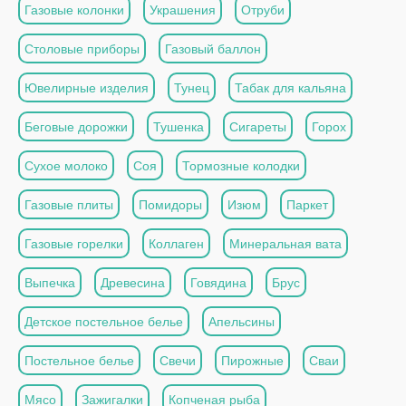
Газовые колонки
Украшения
Отруби
Столовые приборы
Газовый баллон
Ювелирные изделия
Тунец
Табак для кальяна
Беговые дорожки
Тушенка
Сигареты
Горох
Сухое молоко
Соя
Тормозные колодки
Газовые плиты
Помидоры
Изюм
Паркет
Газовые горелки
Коллаген
Минеральная вата
Выпечка
Древесина
Говядина
Брус
Детское постельное белье
Апельсины
Постельное белье
Свечи
Пирожные
Сваи
Мясо
Зажигалки
Копченая рыба