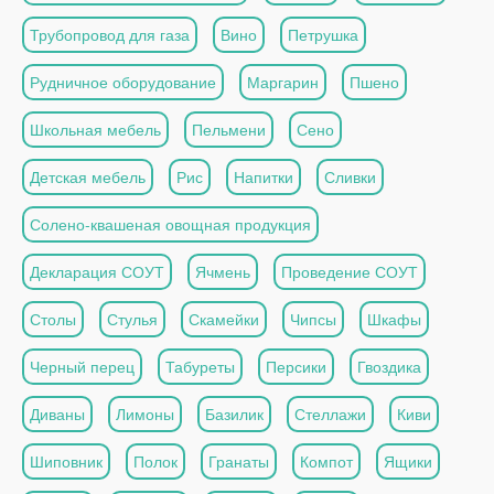
Трубопровод для газа
Вино
Петрушка
Рудничное оборудование
Маргарин
Пшено
Школьная мебель
Пельмени
Сено
Детская мебель
Рис
Напитки
Сливки
Солено-квашеная овощная продукция
Декларация СОУТ
Ячмень
Проведение СОУТ
Столы
Стулья
Скамейки
Чипсы
Шкафы
Черный перец
Табуреты
Персики
Гвоздика
Диваны
Лимоны
Базилик
Стеллажи
Киви
Шиповник
Полок
Гранаты
Компот
Ящики