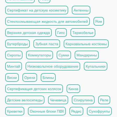
Сертификат на детскую косметику
Антенны
Стеклоомывающая жидкость для автомобилей
Ром
Верхняя детская одежда
Гипс
Термобелье
Бутерброды
Зубная паста
Карнавальные костюмы
Сиропы
Коммутаторы
Сумки
Мандарины
Минтай
Низковольтное оборудование
Купальники
Виски
Орехи
Блины
Сертификация детских колясок
Кинза
Детские велосипеды
Чечевица
Спирулина
Реле
Креветки
Оконные блоки ПВХ
Редис
Сухофрукты