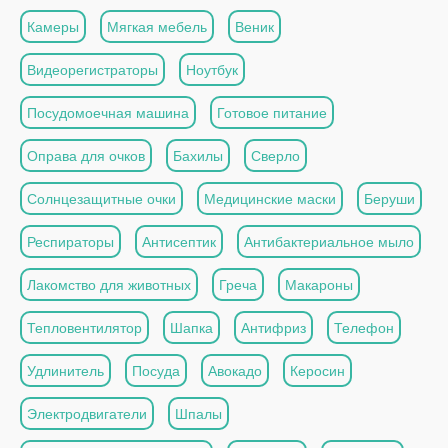
Камеры
Мягкая мебель
Веник
Видеорегистраторы
Ноутбук
Посудомоечная машина
Готовое питание
Оправа для очков
Бахилы
Сверло
Солнцезащитные очки
Медицинские маски
Беруши
Респираторы
Антисептик
Антибактериальное мыло
Лакомство для животных
Греча
Макароны
Тепловентилятор
Шапка
Антифриз
Телефон
Удлинитель
Посуда
Авокадо
Керосин
Электродвигатели
Шпалы