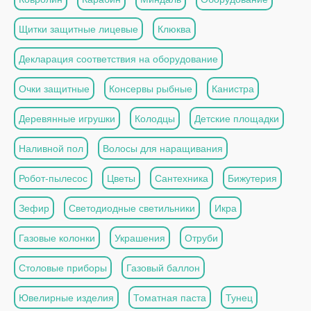
Щитки защитные лицевые
Клюква
Декларация соответствия на оборудование
Очки защитные
Консервы рыбные
Канистра
Деревянные игрушки
Колодцы
Детские площадки
Наливной пол
Волосы для наращивания
Робот-пылесос
Цветы
Сантехника
Бижутерия
Зефир
Светодиодные светильники
Икра
Газовые колонки
Украшения
Отруби
Столовые приборы
Газовый баллон
Ювелирные изделия
Томатная паста
Тунец