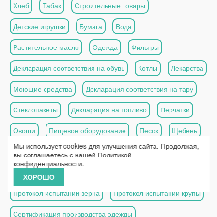
Хлеб
Табак
Строительные товары
Детские игрушки
Бумага
Вода
Растительное масло
Одежда
Фильтры
Декларация соответствия на обувь
Котлы
Лекарства
Моющие средства
Декларация соответствия на тару
Стеклопакеты
Декларация на топливо
Перчатки
Овощи
Пищевое оборудование
Песок
Щебень
Мы использует cookies для улучшения сайта. Продолжая,
Декларация соответствия на эмаль
Двери
вы соглашаетесь с нашей
Политикой
конфиденциальности
.
Дорожная техника
Сталь
ХОРОШО
Протокол испытаний зерна
Протокол испытаний крупы
Сертификация производства одежды