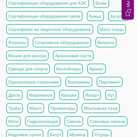
Сертификация оборудования для АЭС
Бочки
Сертификация оборудования связи
Кумыс
Бутылки
Сертификат на сварочное оборудование
Мясо птицы
Флаконы
Спортивное оборудование
Витрина
Мешки для мусора
Арахисовая паста
Одежда для спорта
Контейнеры
Арахис
Одноразовые стаканчики
Баклажаны
Пергамент
Дрель
Мороженое
Крышки
Йогурт
Нут
Трубы
Манго
Прожекторы
Монтажная пена
Мята
Гидроизоляция
Свекла
Стеновые панели
Кедровые орехи
Батут
Мрамор
Огурцы