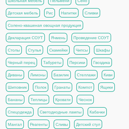
Школьная мебель
Пельмени
Сено
Детская мебель
Рис
Напитки
Сливки
Солено-квашеная овощная продукция
Декларация СОУТ
Ячмень
Проведение СОУТ
Столы
Стулья
Скамейки
Чипсы
Шкафы
Черный перец
Табуреты
Персики
Гвоздика
Диваны
Лимоны
Базилик
Стеллажи
Киви
Шиповник
Полок
Гранаты
Компот
Ящики
Бананы
Теплицы
Кровати
Чеснок
Спецодежда
Светодиодные лампы
Кабачки
Мангал
Реагенты
Сливы
Детский стул