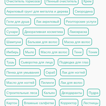
Очиститель тормозов
Пенный очиститель
Крем
Акриловый грунт для металла и дерева
Смородина
Гели для душа
Лак акриловый
Риэлторские услуги
Сухари
Декоративная косметика
Лакокраска
Шампуни
Бальзам для волос
Маска для волос
Имбирь
Мыло
Масло для волос
Тени
Тоник
Тушь
Сыворотка для лица
Подводка для глаз
Пенка для умывания
Скраб
Лак для ногтей
Масло для ногтей
Пилинги
Лак для волос
Строительные леса
Кальян
Дезодаранты
Пудра
Картон
Влажные салфетки
Корректор
Лестницы