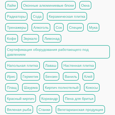
Лайм
Оконные алюминиевые блоки
Окна
Радиаторы
Сода
Керамическая плитка
Тренажеры
Алкоголь
Сок
Специи
Мука
Кофе
Зеркало
Лимонад
Сертификация оборудования работающего под
давлением
Напольная плитка
Лаваш
Настенная плитка
Ирис
Герметик
Бензин
Ваниль
Клей
Плащ
Шаурма
Кирпич полнотелый
Кокосы
Красный кирпич
Кориандр
Пена для бритья
Вяленая рыба
Станки
Вегетарианская продукция