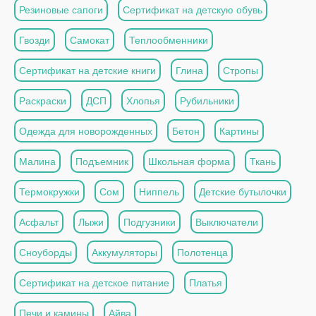
Резиновые сапоги
Сертификат на детскую обувь
Гвозди
Самокат
Теплообменники
Сертификат на детские книги
Глина
Стропы
Раскраски
ДСП
Хлопья
Рубильники
Одежда для новорожденных
Бетон
Картины
Малина
Подъемник
Школьная форма
Ткань
Термокружки
Сом
Ниппель
Детские бутылочки
Асфальт
Лыжи
Подгузники
Выключатели
Сноуборды
Аккумуляторы
Полотенца
Сертификат на детское питание
Платья
Печи и камины
Айва