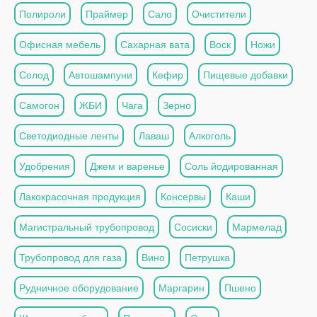
Полироли
Праймер
Сало
Очистители
Офисная мебель
Сахарная вата
Воск
Ножи
Солод
Автошампуни
Кефир
Пищевые добавки
Самогон
ЖБИ
Чага
Зерно
Светодиодные ленты
Лаваш
Алкоголь
Удобрения
Джем и варенье
Соль йодированная
Лакокрасочная продукция
Консервы
Каши
Магистральный трубопровод
Сосиски
Мармелад
Трубопровод для газа
Вино
Петрушка
Рудничное оборудование
Маргарин
Пшено