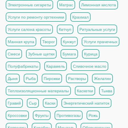
Электронные сигареты
Матрас
Лимонная кислота
Услуги по ремонту оргтехники
Крахмал
Услуги салона красоты
Кетчуп
Ритуальные услуги
Манная крупа
Творог
Кунжут
Услуги прачечных
Смеси
Зубные щетки
Бумага
Курица
Полуфабрикаты
Карамель
Сливочное масло
Дыня
Рыба
Пирожки
Растворы
Желатин
Теплоизоляционные материалы
Каскетки
Тыква
Гравий
Сыр
Каски
Энергетический напиток
Кроссовки
Фрукты
Противогазы
Рожь
Ковролин
Карабин
Миндаль
Оборудование