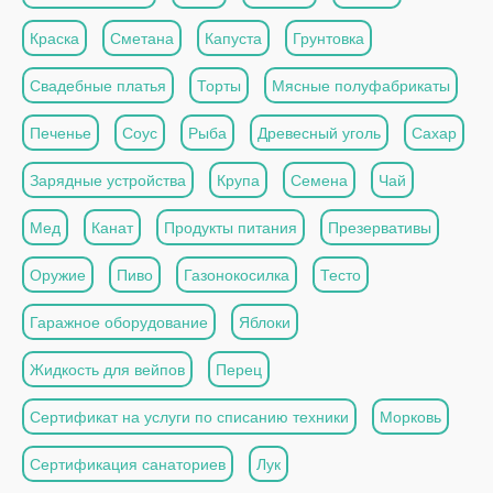
Краска
Сметана
Капуста
Грунтовка
Свадебные платья
Торты
Мясные полуфабрикаты
Печенье
Соус
Рыба
Древесный уголь
Сахар
Зарядные устройства
Крупа
Семена
Чай
Мед
Канат
Продукты питания
Презервативы
Оружие
Пиво
Газонокосилка
Тесто
Гаражное оборудование
Яблоки
Жидкость для вейпов
Перец
Сертификат на услуги по списанию техники
Морковь
Сертификация санаториев
Лук