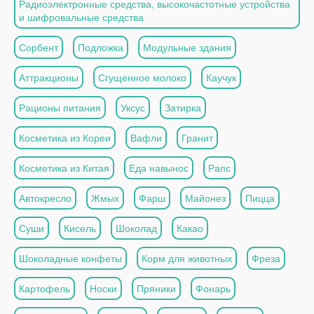
Радиоэлектронные средства, высокочастотные устройства
и шифровальные средства
Сорбент
Подложка
Модульные здания
Аттракционы
Сгущенное молоко
Каучук
Рационы питания
Уксус
Затирка
Косметика из Кореи
Вафли
Гранит
Косметика из Китая
Еда навынос
Рапс
Автокресло
Жмых
Фарш
Майонез
Пицца
Суши
Кисель
Шоколад
Какао
Шоколадные конфеты
Корм для животных
Фреза
Картофель
Носки
Пряники
Фонарь