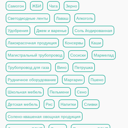
Самогон
ЖБИ
Чага
Зерно
Светодиодные ленты
Лаваш
Алкоголь
Удобрения
Джем и варенье
Соль йодированная
Лакокрасочная продукция
Консервы
Каши
Магистральный трубопровод
Сосиски
Мармелад
Трубопровод для газа
Вино
Петрушка
Рудничное оборудование
Маргарин
Пшено
Школьная мебель
Пельмени
Сено
Детская мебель
Рис
Напитки
Сливки
Солено-квашеная овощная продукция