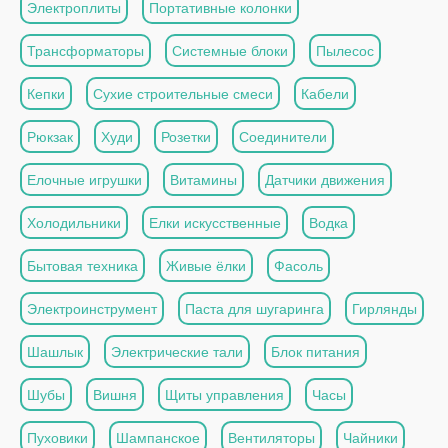
Электроплиты
Портативные колонки
Трансформаторы
Системные блоки
Пылесос
Кепки
Сухие строительные смеси
Кабели
Рюкзак
Худи
Розетки
Соединители
Елочные игрушки
Витамины
Датчики движения
Холодильники
Елки искусственные
Водка
Бытовая техника
Живые ёлки
Фасоль
Электроинструмент
Паста для шугаринга
Гирлянды
Шашлык
Электрические тали
Блок питания
Шубы
Вишня
Щиты управления
Часы
Пуховики
Шампанское
Вентиляторы
Чайники