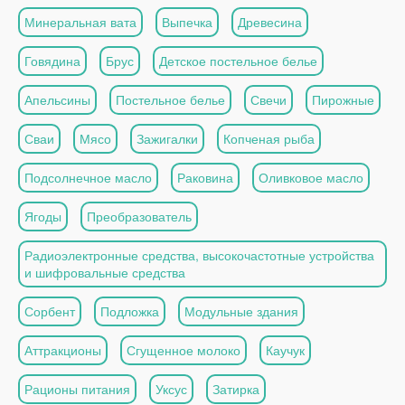
Минеральная вата
Выпечка
Древесина
Говядина
Брус
Детское постельное белье
Апельсины
Постельное белье
Свечи
Пирожные
Сваи
Мясо
Зажигалки
Копченая рыба
Подсолнечное масло
Раковина
Оливковое масло
Ягоды
Преобразователь
Радиоэлектронные средства, высокочастотные устройства
и шифровальные средства
Сорбент
Подложка
Модульные здания
Аттракционы
Сгущенное молоко
Каучук
Рационы питания
Уксус
Затирка