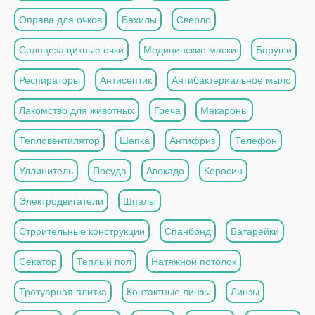
Оправа для очков
Бахилы
Сверло
Солнцезащитные очки
Медицинские маски
Беруши
Респираторы
Антисептик
Антибактериальное мыло
Лакомство для животных
Греча
Макароны
Тепловентилятор
Шапка
Антифриз
Телефон
Удлинитель
Посуда
Авокадо
Керосин
Электродвигатели
Шпалы
Строительные конструкции
Спанбонд
Батарейки
Секатор
Теплый пол
Натяжной потолок
Тротуарная плитка
Контактные линзы
Линзы