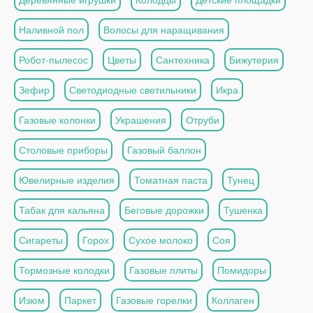
Наливной пол
Волосы для наращивания
Робот-пылесос
Цветы
Сантехника
Бижутерия
Зефир
Светодиодные светильники
Икра
Газовые колонки
Украшения
Отруби
Столовые приборы
Газовый баллон
Ювелирные изделия
Томатная паста
Тунец
Табак для кальяна
Беговые дорожки
Тушенка
Сигареты
Горох
Сухое молоко
Соя
Тормозные колодки
Газовые плиты
Помидоры
Изюм
Паркет
Газовые горелки
Коллаген