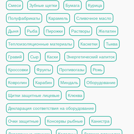
Смеси
Зубные щетки
Бумага
Курица
Полуфабрикаты
Карамель
Сливочное масло
Дыня
Рыба
Пирожки
Растворы
Желатин
Теплоизоляционные материалы
Каскетки
Тыква
Гравий
Сыр
Каски
Энергетический напиток
Кроссовки
Фрукты
Противогазы
Рожь
Ковролин
Карабин
Миндаль
Оборудование
Щитки защитные лицевые
Клюква
Декларация соответствия на оборудование
Очки защитные
Консервы рыбные
Канистра
Деревянные игрушки
Колодцы
Детские площадки