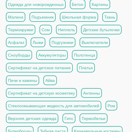
Одежда для новорожденных
Бетон
Картины
Малина
Подъемник
Школьная форма
Ткань
Термокружки
Сом
Ниппель
Детские бутылочки
Асфальт
Лыжи
Подгузники
Выключатели
Сноуборды
Аккумуляторы
Полотенца
Сертификат на детское питание
Платья
Печи и камины
Айва
Сертификат на детскую косметику
Антенны
Стеклоомывающая жидкость для автомобилей
Ром
Верхняя детская одежда
Гипс
Термобелье
Бутерброды
Зубная паста
Карнавальные костюмы