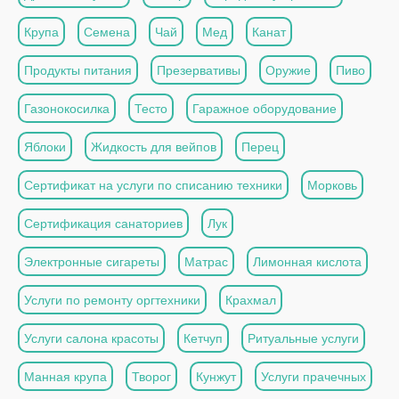
Крупа
Семена
Чай
Мед
Канат
Продукты питания
Презервативы
Оружие
Пиво
Газонокосилка
Тесто
Гаражное оборудование
Яблоки
Жидкость для вейпов
Перец
Сертификат на услуги по списанию техники
Морковь
Сертификация санаториев
Лук
Электронные сигареты
Матрас
Лимонная кислота
Услуги по ремонту оргтехники
Крахмал
Услуги салона красоты
Кетчуп
Ритуальные услуги
Манная крупа
Творог
Кунжут
Услуги прачечных