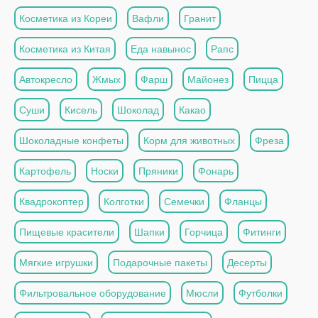
Косметика из Кореи
Вафли
Гранит
Косметика из Китая
Еда навынос
Рапс
Автокресло
Жмых
Фарш
Майонез
Пицца
Суши
Кисель
Шоколад
Какао
Шоколадные конфеты
Корм для животных
Фреза
Картофель
Носки
Пряники
Фонарь
Квадрокоптер
Колготки
Семечки
Фланцы
Пищевые красители
Шапки
Горчица
Фитинги
Мягкие игрушки
Подарочные пакеты
Десерты
Фильтровальное оборудование
Мюсли
Футболки