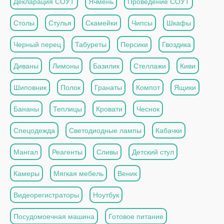
Декларация СОУТ
Ячмень
Проведение СОУТ
Столы
Стулья
Скамейки
Чипсы
Шкафы
Черный перец
Табуреты
Персики
Гвоздика
Диваны
Лимоны
Базилик
Стеллажи
Киви
Шиповник
Полок
Гранаты
Компот
Ящики
Бананы
Теплицы
Кровати
Чеснок
Спецодежда
Светодиодные лампы
Кабачки
Мангал
Реагенты
Сливы
Детский стул
Камеры
Мягкая мебель
Веник
Видеорегистраторы
Ноутбук
Посудомоечная машина
Готовое питание