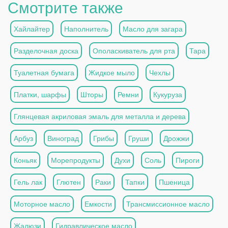
Смотрите также
Хайлайтер
Наполнитель
Масло для загара
Разделочная доска
Ополаскиватель для рта
Тара
Туалетная бумага
Жидкое мыло
Чехлы
Платки, шарфы
Шторы
Ремни
Кукуруза
Глянцевая акриловая эмаль для металла и дерева
Арбуз
Виноград
Грибы
Груши
Дрожжи
Коньяк
Морепродукты
Духи
Соль
Пироги
Гель лак
Глютен
Раки
Тапки
Пшеница
Моторное масло
Емкости
Трансмиссионное масло
Жалюзи
Гидравлическое масло