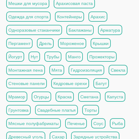
Мешки для мусора
Арахисовая паста
Одежда для спорта
Контейнеры
Арахис
Одноразовые стаканчики
Баклажаны
Арматура
Пергамент
Дрель
Мороженое
Крышки
Йогурт
Нут
Трубы
Манго
Прожекторы
Монтажная пена
Мята
Гидроизоляция
Свекла
Стеновые панели
Кедровые орехи
Батут
Мрамор
Огурцы
Краска
Сметана
Капуста
Грунтовка
Свадебные платья
Торты
Мясные полуфабрикаты
Печенье
Соус
Рыба
Древесный уголь
Сахар
Зарядные устройства