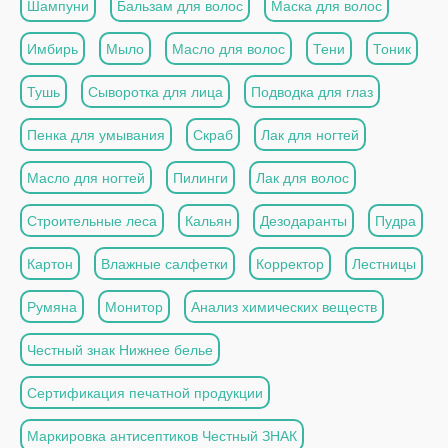
Шампуни
Бальзам для волос
Маска для волос
Имбирь
Мыло
Масло для волос
Тени
Тоник
Тушь
Сыворотка для лица
Подводка для глаз
Пенка для умывания
Скраб
Лак для ногтей
Масло для ногтей
Пилинги
Лак для волос
Строительные леса
Кальян
Дезодаранты
Пудра
Картон
Влажные салфетки
Корректор
Лестницы
Румяна
Монитор
Анализ химических веществ
Честный знак Нижнее белье
Сертификация печатной продукции
Маркировка антисептиков Честный ЗНАК