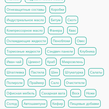
Огнезащитные составы
Коробки
Индустриальное масло
Битум
Скотч
Компрессорное масло
Фанера
Квас
Охлаждающие жидкости
Пеноблоки
Овес
Тормозные жидкости
Сэндвич панели
Клубника
Иван-чай
Цемент
Краб
Микрозелень
Шпатлевка
Пастила
Шин
Штукатурка
Салаты
Полироли
Праймер
Сало
Очистители
Офисная мебель
Сахарная вата
Воск
Ножи
Солод
Автошампуни
Кефир
Пищевые добавки