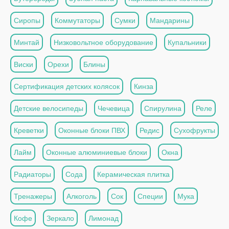
Сиропы
Коммутаторы
Сумки
Мандарины
Минтай
Низковольтное оборудование
Купальники
Виски
Орехи
Блины
Сертификация детских колясок
Кинза
Детские велосипеды
Чечевица
Спирулина
Реле
Креветки
Оконные блоки ПВХ
Редис
Сухофрукты
Лайм
Оконные алюминиевые блоки
Окна
Радиаторы
Сода
Керамическая плитка
Тренажеры
Алкоголь
Сок
Специи
Мука
Кофе
Зеркало
Лимонад