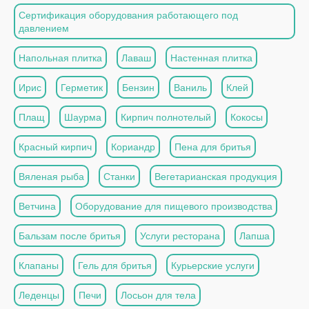
Сертификация оборудования работающего под
давлением
Напольная плитка
Лаваш
Настенная плитка
Ирис
Герметик
Бензин
Ваниль
Клей
Плащ
Шаурма
Кирпич полнотелый
Кокосы
Красный кирпич
Кориандр
Пена для бритья
Вяленая рыба
Станки
Вегетарианская продукция
Ветчина
Оборудование для пищевого производства
Бальзам после бритья
Услуги ресторана
Лапша
Клапаны
Гель для бритья
Курьерские услуги
Леденцы
Печи
Лосьон для тела