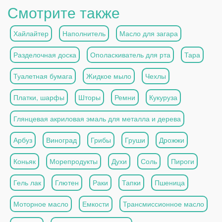
Смотрите также
Хайлайтер
Наполнитель
Масло для загара
Разделочная доска
Ополаскиватель для рта
Тара
Туалетная бумага
Жидкое мыло
Чехлы
Платки, шарфы
Шторы
Ремни
Кукуруза
Глянцевая акриловая эмаль для металла и дерева
Арбуз
Виноград
Грибы
Груши
Дрожжи
Коньяк
Морепродукты
Духи
Соль
Пироги
Гель лак
Глютен
Раки
Тапки
Пшеница
Моторное масло
Емкости
Трансмиссионное масло