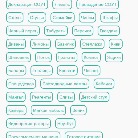
Декларация СОУТ
Ячмень
Проведение СОУТ
Столы
Стулья
Скамейки
Чипсы
Шкафы
Черный перец
Табуреты
Персики
Гвоздика
Диваны
Лимоны
Базилик
Стеллажи
Киви
Шиповник
Полок
Гранаты
Компот
Ящики
Бананы
Теплицы
Кровати
Чеснок
Спецодежда
Светодиодные лампы
Кабачки
Мангал
Реагенты
Сливы
Детский стул
Камеры
Мягкая мебель
Веник
Видеорегистраторы
Ноутбук
Посудомоечная машина
Готовое питание