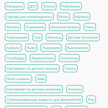
Раскраски
ДСП
Хлопья
Рубильники
Одежда для новорожденных
Бетон
Картины
Малина
Подъемник
Школьная форма
Ткань
Термокружки
Сом
Ниппель
Детские бутылочки
Асфальт
Лыжи
Подгузники
Выключатели
Сноуборды
Аккумуляторы
Полотенца
Сертификат на детское питание
Платья
Печи и камины
Айва
Сертификат на детскую косметику
Антенны
Стеклоомывающая жидкость для автомобилей
Ром