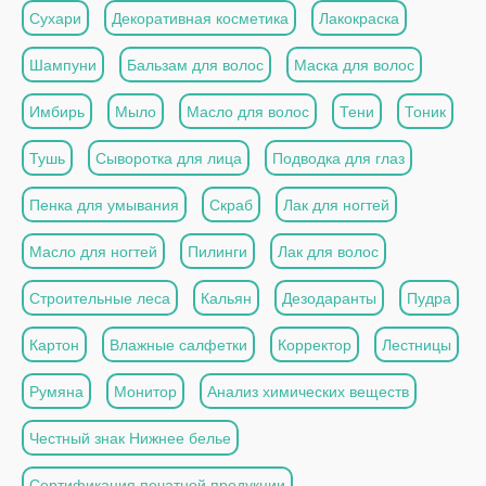
Сухари
Декоративная косметика
Лакокраска
Шампуни
Бальзам для волос
Маска для волос
Имбирь
Мыло
Масло для волос
Тени
Тоник
Тушь
Сыворотка для лица
Подводка для глаз
Пенка для умывания
Скраб
Лак для ногтей
Масло для ногтей
Пилинги
Лак для волос
Строительные леса
Кальян
Дезодаранты
Пудра
Картон
Влажные салфетки
Корректор
Лестницы
Румяна
Монитор
Анализ химических веществ
Честный знак Нижнее белье
Сертификация печатной продукции