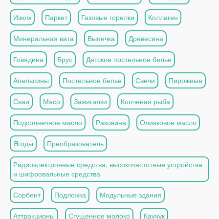
Изюм
Паркет
Газовые горелки
Коллаген
Минеральная вата
Выпечка
Древесина
Говядина
Брус
Детское постельное белье
Апельсины
Постельное белье
Свечи
Пирожные
Сваи
Мясо
Зажигалки
Копченая рыба
Подсолнечное масло
Раковина
Оливковое масло
Ягоды
Преобразователь
Радиоэлектронные средства, высокочастотные устройства
и шифровальные средства
Сорбент
Подложка
Модульные здания
Аттракционы
Сгущенное молоко
Каучук