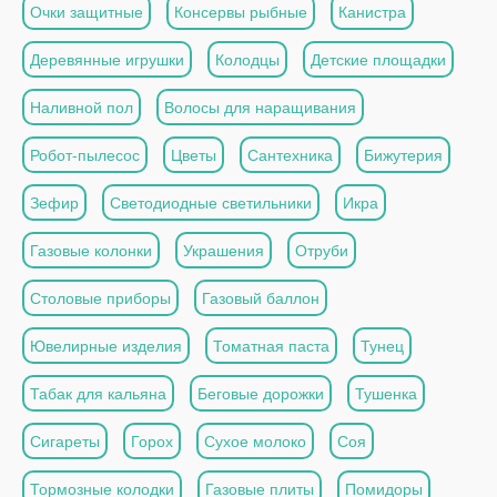
Очки защитные
Консервы рыбные
Канистра
Деревянные игрушки
Колодцы
Детские площадки
Наливной пол
Волосы для наращивания
Робот-пылесос
Цветы
Сантехника
Бижутерия
Зефир
Светодиодные светильники
Икра
Газовые колонки
Украшения
Отруби
Столовые приборы
Газовый баллон
Ювелирные изделия
Томатная паста
Тунец
Табак для кальяна
Беговые дорожки
Тушенка
Сигареты
Горох
Сухое молоко
Соя
Тормозные колодки
Газовые плиты
Помидоры