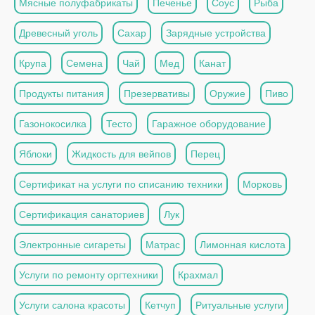
Мясные полуфабрикаты
Печенье
Соус
Рыба
Древесный уголь
Сахар
Зарядные устройства
Крупа
Семена
Чай
Мед
Канат
Продукты питания
Презервативы
Оружие
Пиво
Газонокосилка
Тесто
Гаражное оборудование
Яблоки
Жидкость для вейпов
Перец
Сертификат на услуги по списанию техники
Морковь
Сертификация санаториев
Лук
Электронные сигареты
Матрас
Лимонная кислота
Услуги по ремонту оргтехники
Крахмал
Услуги салона красоты
Кетчуп
Ритуальные услуги