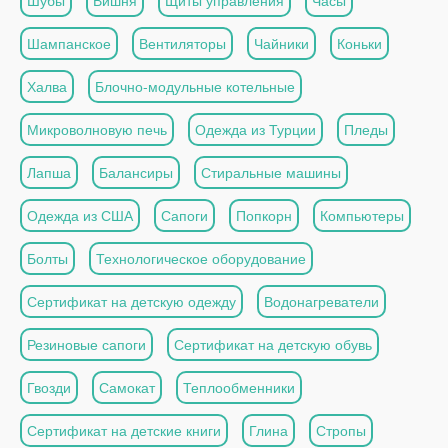
Шубы
Вишня
Щиты управления
Часы
Шампанское
Вентиляторы
Чайники
Коньки
Халва
Блочно-модульные котельные
Микроволновую печь
Одежда из Турции
Пледы
Лапша
Балансиры
Стиральные машины
Одежда из США
Сапоги
Попкорн
Компьютеры
Болты
Технологическое оборудование
Сертификат на детскую одежду
Водонагреватели
Резиновые сапоги
Сертификат на детскую обувь
Гвозди
Самокат
Теплообменники
Сертификат на детские книги
Глина
Стропы