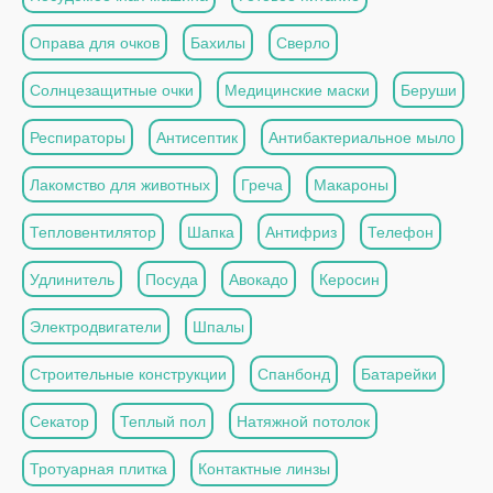
Оправа для очков
Бахилы
Сверло
Солнцезащитные очки
Медицинские маски
Беруши
Респираторы
Антисептик
Антибактериальное мыло
Лакомство для животных
Греча
Макароны
Тепловентилятор
Шапка
Антифриз
Телефон
Удлинитель
Посуда
Авокадо
Керосин
Электродвигатели
Шпалы
Строительные конструкции
Спанбонд
Батарейки
Секатор
Теплый пол
Натяжной потолок
Тротуарная плитка
Контактные линзы