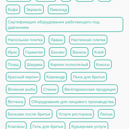
Кофе
Зеркало
Лимонад
Сертификация оборудования работающего под
давлением
Напольная плитка
Лаваш
Настенная плитка
Ирис
Герметик
Бензин
Ваниль
Клей
Плащ
Шаурма
Кирпич полнотелый
Кокосы
Красный кирпич
Кориандр
Пена для бритья
Вяленая рыба
Станки
Вегетарианская продукция
Ветчина
Оборудование для пищевого производства
Бальзам после бритья
Услуги ресторана
Лапша
Клапаны
Гель для бритья
Курьерские услуги