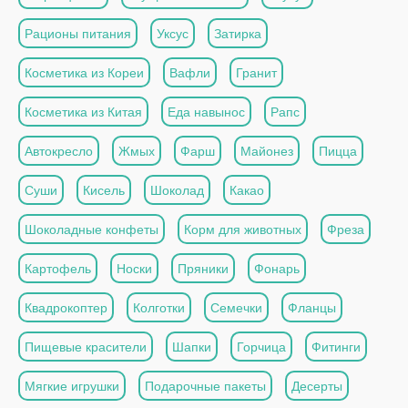
Рационы питания
Уксус
Затирка
Косметика из Кореи
Вафли
Гранит
Косметика из Китая
Еда навынос
Рапс
Автокресло
Жмых
Фарш
Майонез
Пицца
Суши
Кисель
Шоколад
Какао
Шоколадные конфеты
Корм для животных
Фреза
Картофель
Носки
Пряники
Фонарь
Квадрокоптер
Колготки
Семечки
Фланцы
Пищевые красители
Шапки
Горчица
Фитинги
Мягкие игрушки
Подарочные пакеты
Десерты