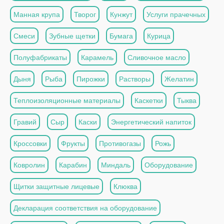
Манная крупа
Творог
Кунжут
Услуги прачечных
Смеси
Зубные щетки
Бумага
Курица
Полуфабрикаты
Карамель
Сливочное масло
Дыня
Рыба
Пирожки
Растворы
Желатин
Теплоизоляционные материалы
Каскетки
Тыква
Гравий
Сыр
Каски
Энергетический напиток
Кроссовки
Фрукты
Противогазы
Рожь
Ковролин
Карабин
Миндаль
Оборудование
Щитки защитные лицевые
Клюква
Декларация соответствия на оборудование