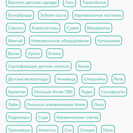
Верхняя детская одежда
Гипс
Термобелье
Бутерброды
Зубная паста
Карнавальные костюмы
Сиропы
Коммутаторы
Сумки
Мандарины
Минтай
Низковольтное оборудование
Купальники
Виски
Орехи
Блины
Сертификация детских колясок
Кинза
Детские велосипеды
Чечевица
Спирулина
Реле
Креветки
Оконные блоки ПВХ
Редис
Сухофрукты
Лайм
Оконные алюминиевые блоки
Окна
Радиаторы
Сода
Керамическая плитка
Тренажеры
Алкоголь
Сок
Специи
Мука