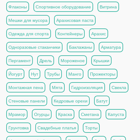
Флаконы
Спортивное оборудование
Витрина
Мешки для мусора
Арахисовая паста
Одежда для спорта
Контейнеры
Арахис
Одноразовые стаканчики
Баклажаны
Арматура
Пергамент
Дрель
Мороженое
Крышки
Йогурт
Нут
Трубы
Манго
Прожекторы
Монтажная пена
Мята
Гидроизоляция
Свекла
Стеновые панели
Кедровые орехи
Батут
Мрамор
Огурцы
Краска
Сметана
Капуста
Грунтовка
Свадебные платья
Торты