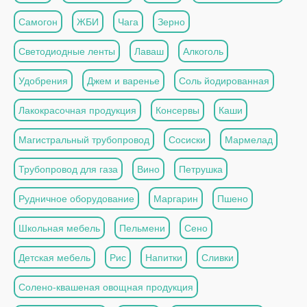
Самогон
ЖБИ
Чага
Зерно
Светодиодные ленты
Лаваш
Алкоголь
Удобрения
Джем и варенье
Соль йодированная
Лакокрасочная продукция
Консервы
Каши
Магистральный трубопровод
Сосиски
Мармелад
Трубопровод для газа
Вино
Петрушка
Рудничное оборудование
Маргарин
Пшено
Школьная мебель
Пельмени
Сено
Детская мебель
Рис
Напитки
Сливки
Солено-квашеная овощная продукция