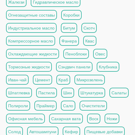
Жалюзи
Гидравлическое масло
Огнезащитные составы
Коробки
Индустриальное масло
Битум
Скотч
Компрессорное масло
Фанера
Квас
Охлаждающие жидкости
Пеноблоки
Овес
Тормозные жидкости
Сэндвич панели
Клубника
Иван-чай
Цемент
Краб
Микрозелень
Шпатлевка
Пастила
Шин
Штукатурка
Салаты
Полироли
Праймер
Сало
Очистители
Офисная мебель
Сахарная вата
Воск
Ножи
Солод
Автошампуни
Кефир
Пищевые добавки