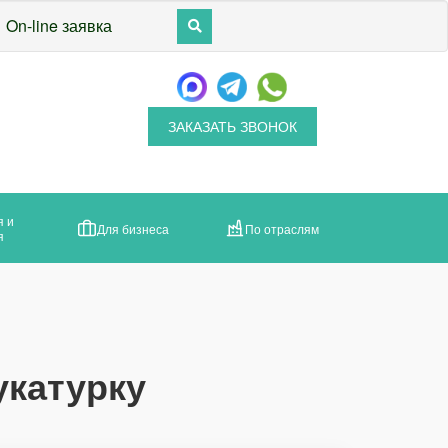
On-line заявка
ЗАКАЗАТЬ ЗВОНОК
я и
Для бизнеса
По отраслям
я
укатурку