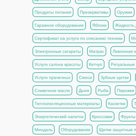
Продукты питания
Презервативы
Оружие
Гаражное оборудование
Яблоки
Жидкость 
Сертификат на услуги по списанию техники
Мо
Электронные сигареты
Матрас
Лимонная к
Услуги салона красоты
Кетчуп
Ритуальные 
Услуги прачечных
Смеси
Зубные щетки
Сливочное масло
Дыня
Рыба
Пирожки
Теплоизоляционные материалы
Каскетки
Энергетический напиток
Кроссовки
Фрукты
Миндаль
Оборудование
Щитки защитные 