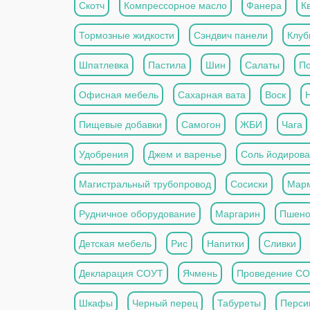
Скотч
Компрессорное масло
Фанера
К
Тормозные жидкости
Сэндвич панели
Клуб
Шпатлевка
Пастила
Шин
Салаты
П
Офисная мебель
Сахарная вата
Воск
Пищевые добавки
Самогон
ЖБИ
Чага
Удобрения
Джем и варенье
Соль йодиров
Магистральный трубопровод
Сосиски
Мар
Рудничное оборудование
Маргарин
Пшен
Детская мебель
Рис
Напитки
Сливки
Декларация СОУТ
Ячмень
Проведение С
Шкафы
Черный перец
Табуреты
Перси