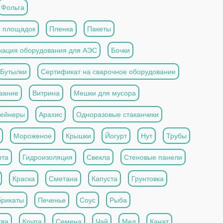
Фольга
х площадок
Пленка
Пакеты
кация оборудования для АЭС
Бочки
Бутылки
Сертификат на сварочное оборудование
вание
Витрина
Мешки для мусора
тейнеры
Арахис
Одноразовые стаканчики
Мороженое
Крышки
Йогурт
Нут
Трубы
та
Гидроизоляция
Свекла
Стеновые панели
Краска
Сметана
Капуста
Грунтовка
рикаты
Печенье
Соус
Рыба
тва
Крупа
Семена
Чай
Мед
Канат