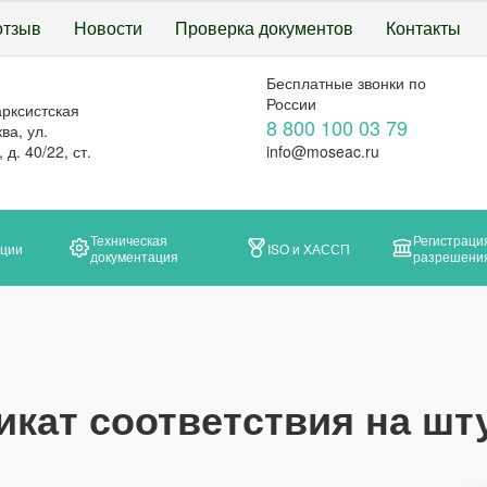
отзыв
Новости
Проверка документов
Контакты
Бесплатные звонки по
России
арксистская
8 800 100 03 79
ва, ул.
д. 40/22, ст.
info@moseac.ru
Техническая
Регистраци
ации
ISO и ХАССП
документация
разрешени
кат соответствия на шт