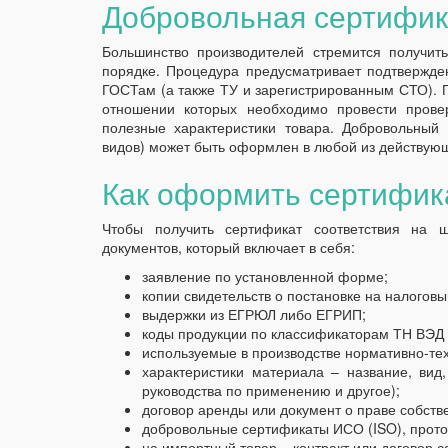
Добровольная сертифик
Большинство производителей стремится получить
порядке. Процедура предусматривает подтвержде
ГОСТам (а также ТУ и зарегистрированным СТО). П
отношении которых необходимо провести провер
полезные характеристики товара. Добровольный
видов) может быть оформлен в любой из действую
Как оформить сертифик
Чтобы получить сертификат соответствия на ш
документов, который включает в себя:
заявление по установленной форме;
копии свидетельств о постановке на налоговы
выдержки из ЕГРЮЛ либо ЕГРИП;
коды продукции по классификаторам ТН ВЭД
используемые в производстве нормативно-тех
характеристики материала – название, вид,
руководства по применению и другое);
договор аренды или документ о праве собств
добровольные сертификаты ИСО (ISO), прото
на импортный товар – контракт или договор с