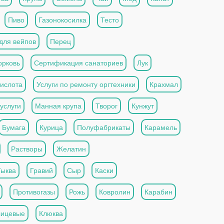
Пиво
Газонокосилка
Тесто
для вейпов
Перец
рковь
Сертификация санаториев
Лук
ислота
Услуги по ремонту оргтехники
Крахмал
услуги
Манная крупа
Творог
Кунжут
Бумага
Курица
Полуфабрикаты
Карамель
Растворы
Желатин
Тыква
Гравий
Сыр
Каски
Противогазы
Рожь
Ковролин
Карабин
лицевые
Клюква