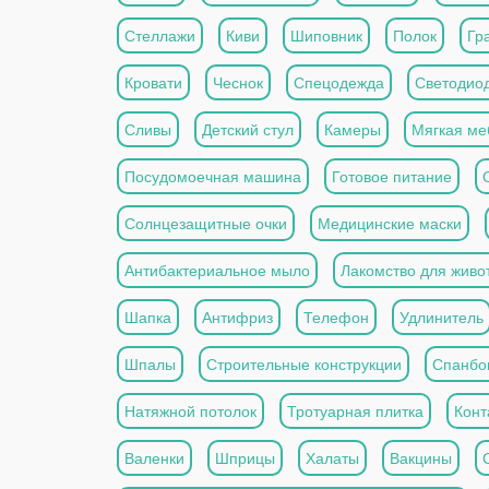
Стеллажи
Киви
Шиповник
Полок
Гр
Кровати
Чеснок
Спецодежда
Светодио
Сливы
Детский стул
Камеры
Мягкая ме
Посудомоечная машина
Готовое питание
Солнцезащитные очки
Медицинские маски
Антибактериальное мыло
Лакомство для живо
Шапка
Антифриз
Телефон
Удлинитель
Шпалы
Строительные конструкции
Спанбо
Натяжной потолок
Тротуарная плитка
Конт
Валенки
Шприцы
Халаты
Вакцины