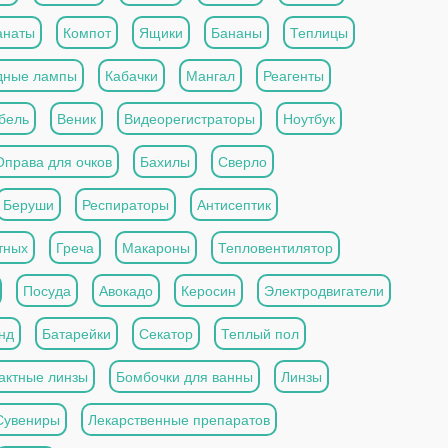
анаты
Компот
Ящики
Бананы
Теплицы
дные лампы
Кабачки
Мангал
Реагенты
бель
Веник
Видеорегистраторы
Ноутбук
Оправа для очков
Бахилы
Сверло
Беруши
Респираторы
Антисептик
тных
Греча
Макароны
Тепловентилятор
Посуда
Авокадо
Керосин
Электродвигатели
нд
Батарейки
Секатор
Теплый пол
актные линзы
Бомбочки для ванны
Линзы
Сувениры
Лекарственные препаратов