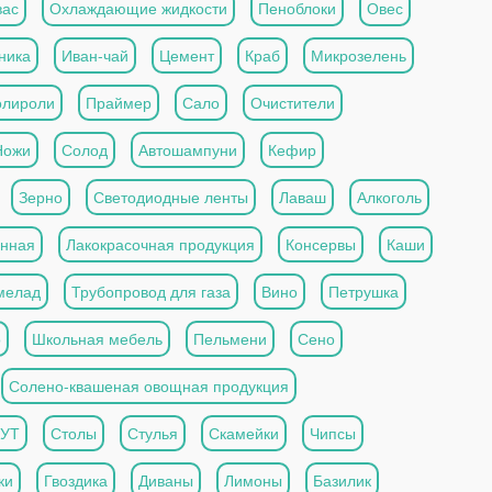
вас
Охлаждающие жидкости
Пеноблоки
Овес
ника
Иван-чай
Цемент
Краб
Микрозелень
олироли
Праймер
Сало
Очистители
Ножи
Солод
Автошампуни
Кефир
Зерно
Светодиодные ленты
Лаваш
Алкоголь
анная
Лакокрасочная продукция
Консервы
Каши
мелад
Трубопровод для газа
Вино
Петрушка
о
Школьная мебель
Пельмени
Сено
Солено-квашеная овощная продукция
ОУТ
Столы
Стулья
Скамейки
Чипсы
ки
Гвоздика
Диваны
Лимоны
Базилик