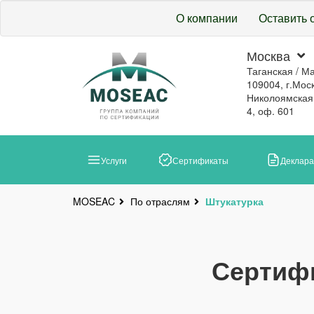
О компании
Оставить 
Москва
Таганская / М
109004, г.Моск
Николоямская, 
4, оф. 601
Услуги
Сертификаты
Деклар
По отраслям
Штукатурка
MOSEAC
Сертифи