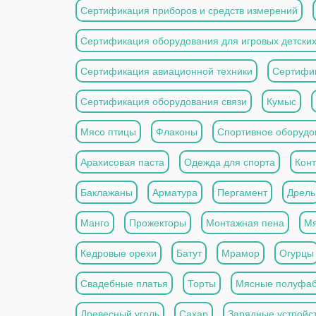
Сертификация приборов и средств измерений
Сертификация оборудования для игровых детски
Сертификация авиационной техники
Сертифи
Сертификация оборудования связи
Кумыс
Мясо птицы
Флаконы
Спортивное оборудо
Арахисовая паста
Одежда для спорта
Кон
Баклажаны
Арматура
Пергамент
Дрель
Манго
Прожекторы
Монтажная пена
Мя
Кедровые орехи
Батут
Мрамор
Огурцы
Свадебные платья
Торты
Мясные полуфаб
Древесный уголь
Сахар
Зарядные устройс