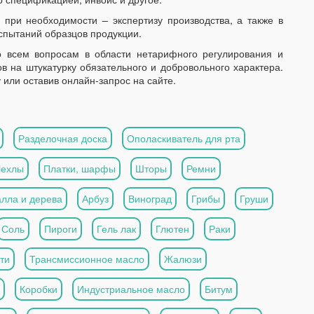
 при необходимости – экспертизу производства, а также в
спытаний образцов продукции.
 всем вопросам в области нетарифного регулирования и
 на штукатурку обязательного и добровольного характера.
 или оставив онлайн-запрос на сайте.
Разделочная доска
Ополаскиватель для рта
Чехлы
Платки, шарфы
Шторы
Ремни
алла и дерева
Арбуз
Виноград
Грибы
Груши
Соль
Пироги
Гель лак
Глютен
Раки
ти
Трансмиссионное масло
Жалюзи
Коробки
Индустриальное масло
Битум