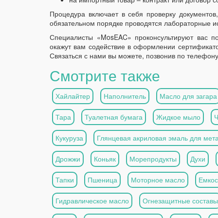
Процедура включает в себя проверку документов,
обязательном порядке проводятся лабораторные и
Специалисты «MosEAC» проконсультируют вас по
окажут вам содействие в оформлении сертификатов
Связаться с нами вы можете, позвонив по телефону
Смотрите также
Хайлайтер
Наполнитель
Масло для загара
Тара
Туалетная бумага
Жидкое мыло
Кукуруза
Глянцевая акриловая эмаль для мет
Дрожжи
Коньяк
Морепродукты
Духи
Тапки
Пшеница
Моторное масло
Емкос
Гидравлическое масло
Огнезащитные составы