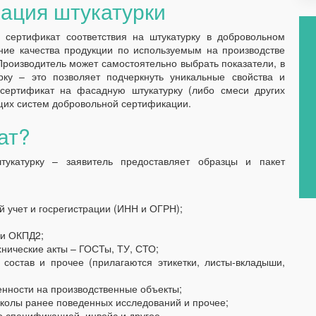
ация штукатурки
 сертификат соответствия на штукатурку в добровольном
ние качества продукции по используемым на производстве
роизводитель может самостоятельно выбрать показатели, в
ку – это позволяет подчеркнуть уникальные свойства и
 сертификат на фасадную штукатурку (либо смеси других
щих систем добровольной сертификации.
ат?
тукатурку – заявитель предоставляет образцы и пакет
й учет и госрегистрации (ИНН и ОГРН);
 и ОКПД2;
нические акты – ГОСТы, ТУ, СТО;
 состав и прочее (прилагаются этикетки, листы-вкладыши,
енности на производственные объекты;
колы ранее поведенных исследований и прочее;
о спецификацией, инвойс и другое.