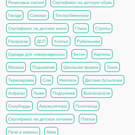
Резиновые сапоги
Сертификат на детскую обувь
Гвозди
Самокат
Теплообменники
Сертификат на детские книги
Глина
Стропы
Раскраски
ДСП
Хлопья
Рубильники
Одежда для новорожденных
Бетон
Картины
Малина
Подъемник
Школьная форма
Ткань
Термокружки
Сом
Ниппель
Детские бутылочки
Асфальт
Лыжи
Подгузники
Выключатели
Сноуборды
Аккумуляторы
Полотенца
Сертификат на детское питание
Платья
Печи и камины
Айва