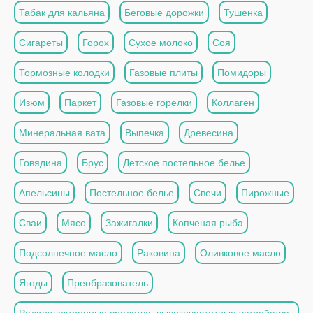
Табак для кальяна
Беговые дорожки
Тушенка
Сигареты
Горох
Сухое молоко
Соя
Тормозные колодки
Газовые плиты
Помидоры
Изюм
Паркет
Газовые горелки
Коллаген
Минеральная вата
Выпечка
Древесина
Говядина
Брус
Детское постельное белье
Апельсины
Постельное белье
Свечи
Пирожные
Сваи
Мясо
Зажигалки
Копченая рыба
Подсолнечное масло
Раковина
Оливковое масло
Ягоды
Преобразователь
Радиоэлектронные средства, высокочастотные устройства