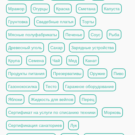
Мрамор
Огурцы
Краска
Сметана
Капуста
Грунтовка
Свадебные платья
Торты
Мясные полуфабрикаты
Печенье
Соус
Рыба
Древесный уголь
Сахар
Зарядные устройства
Крупа
Семена
Чай
Мед
Канат
Продукты питания
Презервативы
Оружие
Пиво
Газонокосилка
Тесто
Гаражное оборудование
Яблоки
Жидкость для вейпов
Перец
Сертификат на услуги по списанию техники
Морковь
Сертификация санаториев
Лук