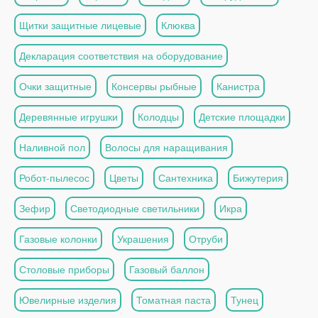
Щитки защитные лицевые
Клюква
Декларация соответствия на оборудование
Очки защитные
Консервы рыбные
Канистра
Деревянные игрушки
Колодцы
Детские площадки
Наливной пол
Волосы для наращивания
Робот-пылесос
Цветы
Сантехника
Бижутерия
Зефир
Светодиодные светильники
Икра
Газовые колонки
Украшения
Отруби
Столовые приборы
Газовый баллон
Ювелирные изделия
Томатная паста
Тунец