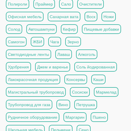
Полироли
Праймер
Сало
Очистители
Офисная мебель
Сахарная вата
Воск
Ножи
Солод
Автошампуни
Кефир
Пищевые добавки
Самогон
ЖБИ
Чага
Зерно
Светодиодные ленты
Лаваш
Алкоголь
Удобрения
Джем и варенье
Соль йодированная
Лакокрасочная продукция
Консервы
Каши
Магистральный трубопровод
Сосиски
Мармелад
Трубопровод для газа
Вино
Петрушка
Рудничное оборудование
Маргарин
Пшено
Школьная мебель
Пельмени
Сено