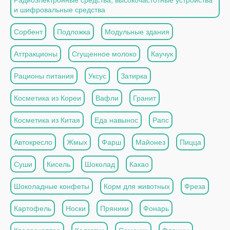
и шифровальные средства
Сорбент
Подложка
Модульные здания
Аттракционы
Сгущенное молоко
Каучук
Рационы питания
Уксус
Затирка
Косметика из Кореи
Вафли
Гранит
Косметика из Китая
Еда навынос
Рапс
Автокресло
Жмых
Фарш
Майонез
Пицца
Суши
Кисель
Шоколад
Какао
Шоколадные конфеты
Корм для животных
Фреза
Картофель
Носки
Пряники
Фонарь