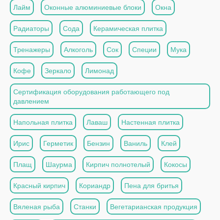
Лайм
Оконные алюминиевые блоки
Окна
Радиаторы
Сода
Керамическая плитка
Тренажеры
Алкоголь
Сок
Специи
Мука
Кофе
Зеркало
Лимонад
Сертификация оборудования работающего под
давлением
Напольная плитка
Лаваш
Настенная плитка
Ирис
Герметик
Бензин
Ваниль
Клей
Плащ
Шаурма
Кирпич полнотелый
Кокосы
Красный кирпич
Кориандр
Пена для бритья
Вяленая рыба
Станки
Вегетарианская продукция