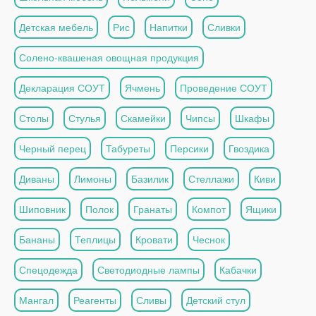
Детская мебель
Рис
Напитки
Сливки
Солено-квашеная овощная продукция
Декларация СОУТ
Ячмень
Проведение СОУТ
Столы
Стулья
Скамейки
Чипсы
Шкафы
Черный перец
Табуреты
Персики
Гвоздика
Диваны
Лимоны
Базилик
Стеллажи
Киви
Шиповник
Полок
Гранаты
Компот
Ящики
Бананы
Теплицы
Кровати
Чеснок
Спецодежда
Светодиодные лампы
Кабачки
Мангал
Реагенты
Сливы
Детский стул