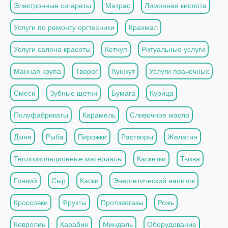
Электронные сигареты
Матрас
Лимонная кислота
Услуги по ремонту оргтехники
Крахмал
Услуги салона красоты
Кетчуп
Ритуальные услуги
Манная крупа
Творог
Кунжут
Услуги прачечных
Смеси
Зубные щетки
Бумага
Курица
Полуфабрикаты
Карамель
Сливочное масло
Дыня
Рыба
Пирожки
Растворы
Желатин
Теплоизоляционные материалы
Каскетки
Тыква
Гравий
Сыр
Каски
Энергетический напиток
Кроссовки
Фрукты
Противогазы
Рожь
Ковролин
Карабин
Миндаль
Оборудование