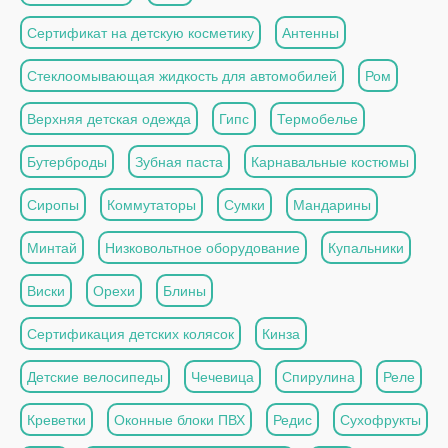
Сертификат на детскую косметику
Антенны
Стеклоомывающая жидкость для автомобилей
Ром
Верхняя детская одежда
Гипс
Термобелье
Бутерброды
Зубная паста
Карнавальные костюмы
Сиропы
Коммутаторы
Сумки
Мандарины
Минтай
Низковольтное оборудование
Купальники
Виски
Орехи
Блины
Сертификация детских колясок
Кинза
Детские велосипеды
Чечевица
Спирулина
Реле
Креветки
Оконные блоки ПВХ
Редис
Сухофрукты