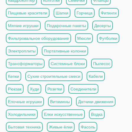
Квадрокоптер
Колготки
Семечки
Фланцы
Пищевые красители
Шапки
Горчица
Фитинги
Мягкие игрушки
Подарочные пакеты
Десерты
Фильтровальное оборудование
Мюсли
Футболки
Электроплиты
Портативные колонки
Трансформаторы
Системные блоки
Пылесос
Кепки
Сухие строительные смеси
Кабели
Рюкзак
Худи
Розетки
Соединители
Елочные игрушки
Витамины
Датчики движения
Холодильники
Елки искусственные
Водка
Бытовая техника
Живые ёлки
Фасоль