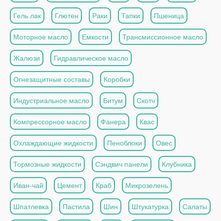
Гель лак
Глютен
Раки
Тапки
Пшеница
Моторное масло
Емкости
Трансмиссионное масло
Жалюзи
Гидравлическое масло
Огнезащитные составы
Коробки
Индустриальное масло
Битум
Скотч
Компрессорное масло
Фанера
Квас
Охлаждающие жидкости
Пеноблоки
Овес
Тормозные жидкости
Сэндвич панели
Клубника
Иван-чай
Цемент
Краб
Микрозелень
Шпатлевка
Пастила
Шин
Штукатурка
Салаты