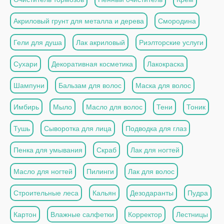
Акриловый грунт для металла и дерева
Смородина
Гели для душа
Лак акриловый
Риэлторские услуги
Сухари
Декоративная косметика
Лакокраска
Шампуни
Бальзам для волос
Маска для волос
Имбирь
Мыло
Масло для волос
Тени
Тоник
Тушь
Сыворотка для лица
Подводка для глаз
Пенка для умывания
Скраб
Лак для ногтей
Масло для ногтей
Пилинги
Лак для волос
Строительные леса
Кальян
Дезодаранты
Пудра
Картон
Влажные салфетки
Корректор
Лестницы