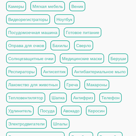
Камеры
Мягкая мебель
Веник
Видеорегистраторы
Ноутбук
Посудомоечная машина
Готовое питание
Оправа для очков
Бахилы
Сверло
Солнцезащитные очки
Медицинские маски
Беруши
Респираторы
Антисептик
Антибактериальное мыло
Лакомство для животных
Греча
Макароны
Тепловентилятор
Шапка
Антифриз
Телефон
Удлинитель
Посуда
Авокадо
Керосин
Электродвигатели
Шпалы