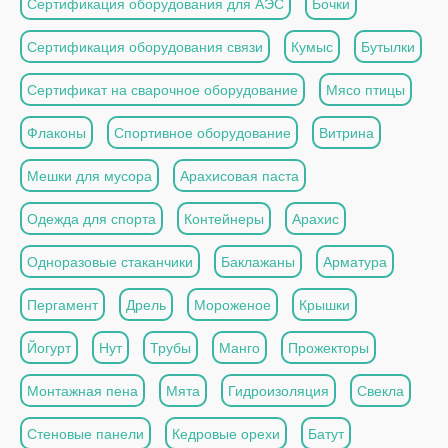
Сертификация оборудования для АЭС
Бочки
Сертификация оборудования связи
Кумыс
Бутылки
Сертификат на сварочное оборудование
Мясо птицы
Флаконы
Спортивное оборудование
Витрина
Мешки для мусора
Арахисовая паста
Одежда для спорта
Контейнеры
Арахис
Одноразовые стаканчики
Баклажаны
Арматура
Пергамент
Дрель
Мороженое
Крышки
Йогурт
Нут
Трубы
Манго
Прожекторы
Монтажная пена
Мята
Гидроизоляция
Свекла
Стеновые панели
Кедровые орехи
Батут