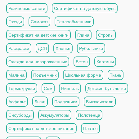
Резиновые сапоги
Сертификат на детскую обувь
Гвозди
Самокат
Теплообменники
Сертификат на детские книги
Глина
Стропы
Раскраски
ДСП
Хлопья
Рубильники
Одежда для новорожденных
Бетон
Картины
Малина
Подъемник
Школьная форма
Ткань
Термокружки
Сом
Ниппель
Детские бутылочки
Асфальт
Лыжи
Подгузники
Выключатели
Сноуборды
Аккумуляторы
Полотенца
Сертификат на детское питание
Платья