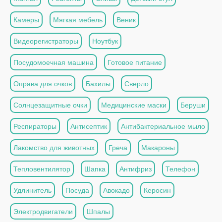
Камеры
Мягкая мебель
Веник
Видеорегистраторы
Ноутбук
Посудомоечная машина
Готовое питание
Оправа для очков
Бахилы
Сверло
Солнцезащитные очки
Медицинские маски
Беруши
Респираторы
Антисептик
Антибактериальное мыло
Лакомство для животных
Греча
Макароны
Тепловентилятор
Шапка
Антифриз
Телефон
Удлинитель
Посуда
Авокадо
Керосин
Электродвигатели
Шпалы