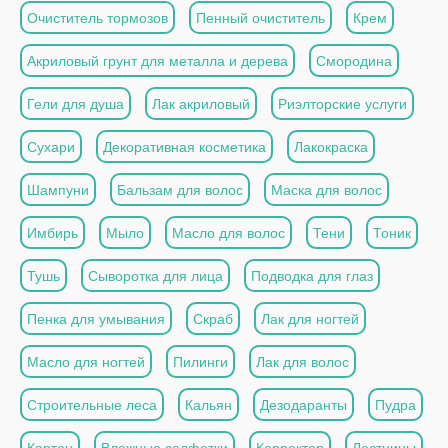
Очиститель тормозов
Пенный очиститель
Крем
Акриловый грунт для металла и дерева
Смородина
Гели для душа
Лак акриловый
Риэлторские услуги
Сухари
Декоративная косметика
Лакокраска
Шампуни
Бальзам для волос
Маска для волос
Имбирь
Мыло
Масло для волос
Тени
Тоник
Тушь
Сыворотка для лица
Подводка для глаз
Пенка для умывания
Скраб
Лак для ногтей
Масло для ногтей
Пилинги
Лак для волос
Строительные леса
Кальян
Дезодаранты
Пудра
Картон
Влажные салфетки
Корректор
Лестницы