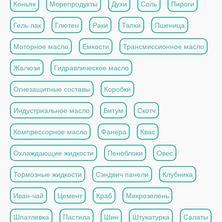
Коньяк
Морепродукты
Духи
Соль
Пироги
Гель лак
Глютен
Раки
Тапки
Пшеница
Моторное масло
Емкости
Трансмиссионное масло
Жалюзи
Гидравлическое масло
Огнезащитные составы
Коробки
Индустриальное масло
Битум
Скотч
Компрессорное масло
Фанера
Квас
Охлаждающие жидкости
Пеноблоки
Овес
Тормозные жидкости
Сэндвич панели
Клубника
Иван-чай
Цемент
Краб
Микрозелень
Шпатлевка
Пастила
Шин
Штукатурка
Салаты