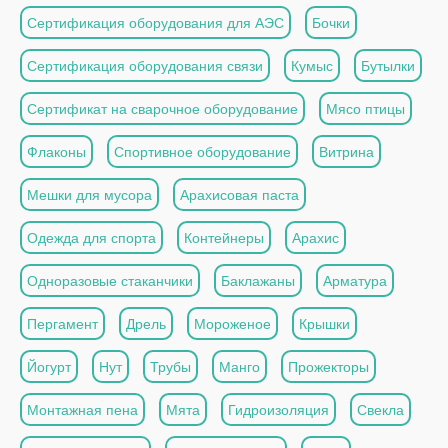
Сертификация оборудования для АЭС
Бочки
Сертификация оборудования связи
Кумыс
Бутылки
Сертификат на сварочное оборудование
Мясо птицы
Флаконы
Спортивное оборудование
Витрина
Мешки для мусора
Арахисовая паста
Одежда для спорта
Контейнеры
Арахис
Одноразовые стаканчики
Баклажаны
Арматура
Пергамент
Дрель
Мороженое
Крышки
Йогурт
Нут
Трубы
Манго
Прожекторы
Монтажная пена
Мята
Гидроизоляция
Свекла