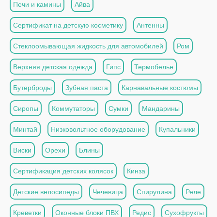
Печи и камины
Айва
Сертификат на детскую косметику
Антенны
Стеклоомывающая жидкость для автомобилей
Ром
Верхняя детская одежда
Гипс
Термобелье
Бутерброды
Зубная паста
Карнавальные костюмы
Сиропы
Коммутаторы
Сумки
Мандарины
Минтай
Низковольтное оборудование
Купальники
Виски
Орехи
Блины
Сертификация детских колясок
Кинза
Детские велосипеды
Чечевица
Спирулина
Реле
Креветки
Оконные блоки ПВХ
Редис
Сухофрукты