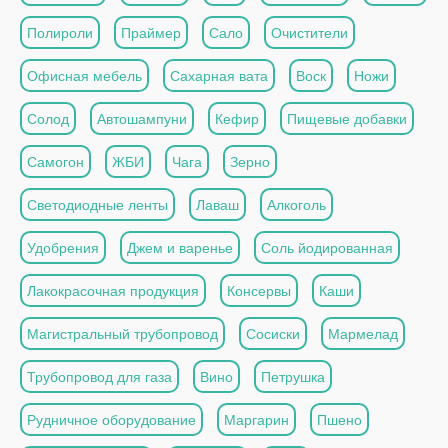
Полироли
Праймер
Сало
Очистители
Офисная мебель
Сахарная вата
Воск
Ножи
Солод
Автошампуни
Кефир
Пищевые добавки
Самогон
ЖБИ
Чага
Зерно
Светодиодные ленты
Лаваш
Алкоголь
Удобрения
Джем и варенье
Соль йодированная
Лакокрасочная продукция
Консервы
Каши
Магистральный трубопровод
Сосиски
Мармелад
Трубопровод для газа
Вино
Петрушка
Рудничное оборудование
Маргарин
Пшено