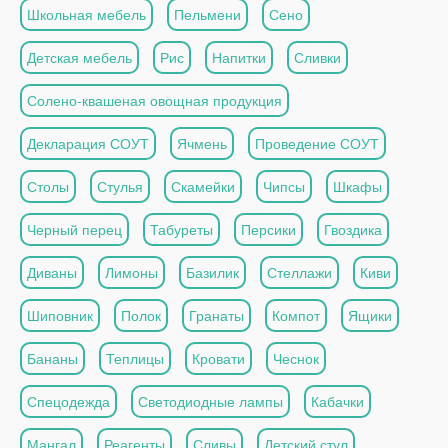
Школьная мебель
Пельмени
Сено
Детская мебель
Рис
Напитки
Сливки
Солено-квашеная овощная продукция
Декларация СОУТ
Ячмень
Проведение СОУТ
Столы
Стулья
Скамейки
Чипсы
Шкафы
Черный перец
Табуреты
Персики
Гвоздика
Диваны
Лимоны
Базилик
Стеллажи
Киви
Шиповник
Полок
Гранаты
Компот
Ящики
Бананы
Теплицы
Кровати
Чеснок
Спецодежда
Светодиодные лампы
Кабачки
Мангал
Реагенты
Сливы
Детский стул