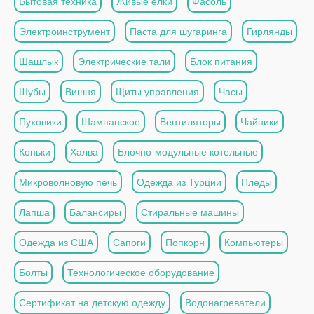
Бытовая техника
Живые ёлки
Фасоль
Электроинструмент
Паста для шугаринга
Гирлянды
Шашлык
Электрические тали
Блок питания
Шубы
Вишня
Щиты управления
Часы
Пуховики
Шампанское
Вентиляторы
Чайники
Коньки
Халва
Блочно-модульные котельные
Микроволновую печь
Одежда из Турции
Пледы
Лапша
Балансиры
Стиральные машины
Одежда из США
Сапоги
Попкорн
Компьютеры
Болты
Технологическое оборудование
Сертификат на детскую одежду
Водонагреватели