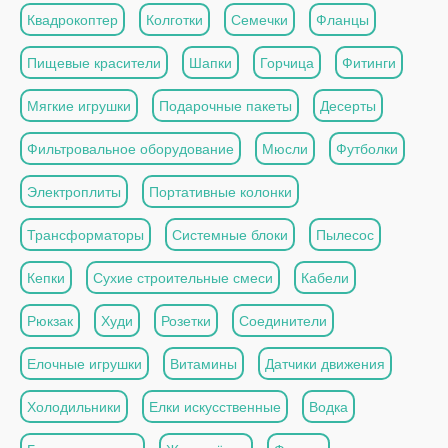
Квадрокоптер
Колготки
Семечки
Фланцы
Пищевые красители
Шапки
Горчица
Фитинги
Мягкие игрушки
Подарочные пакеты
Десерты
Фильтровальное оборудование
Мюсли
Футболки
Электроплиты
Портативные колонки
Трансформаторы
Системные блоки
Пылесос
Кепки
Сухие строительные смеси
Кабели
Рюкзак
Худи
Розетки
Соединители
Елочные игрушки
Витамины
Датчики движения
Холодильники
Елки искусственные
Водка