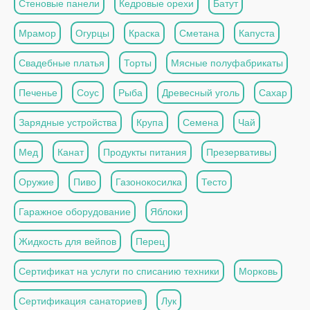
Стеновые панели
Кедровые орехи
Батут
Мрамор
Огурцы
Краска
Сметана
Капуста
Свадебные платья
Торты
Мясные полуфабрикаты
Печенье
Соус
Рыба
Древесный уголь
Сахар
Зарядные устройства
Крупа
Семена
Чай
Мед
Канат
Продукты питания
Презервативы
Оружие
Пиво
Газонокосилка
Тесто
Гаражное оборудование
Яблоки
Жидкость для вейпов
Перец
Сертификат на услуги по списанию техники
Морковь
Сертификация санаториев
Лук