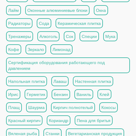
Лайм
Оконные алюминиевые блоки
Окна
Радиаторы
Сода
Керамическая плитка
Тренажеры
Алкоголь
Сок
Специи
Мука
Кофе
Зеркало
Лимонад
Сертификация оборудования работающего под
давлением
Напольная плитка
Лаваш
Настенная плитка
Ирис
Герметик
Бензин
Ваниль
Клей
Плащ
Шаурма
Кирпич полнотелый
Кокосы
Красный кирпич
Кориандр
Пена для бритья
Вяленая рыба
Станки
Вегетарианская продукция