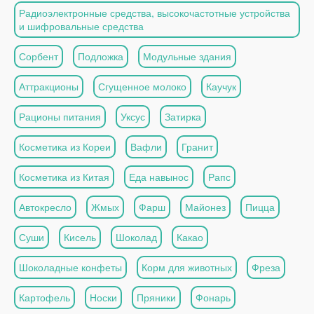
Радиоэлектронные средства, высокочастотные устройства
и шифровальные средства
Сорбент
Подложка
Модульные здания
Аттракционы
Сгущенное молоко
Каучук
Рационы питания
Уксус
Затирка
Косметика из Кореи
Вафли
Гранит
Косметика из Китая
Еда навынос
Рапс
Автокресло
Жмых
Фарш
Майонез
Пицца
Суши
Кисель
Шоколад
Какао
Шоколадные конфеты
Корм для животных
Фреза
Картофель
Носки
Пряники
Фонарь