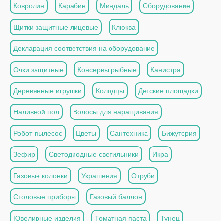
Ковролин
Карабин
Миндаль
Оборудование
Щитки защитные лицевые
Клюква
Декларация соответствия на оборудование
Очки защитные
Консервы рыбные
Канистра
Деревянные игрушки
Колодцы
Детские площадки
Наливной пол
Волосы для наращивания
Робот-пылесос
Цветы
Сантехника
Бижутерия
Зефир
Светодиодные светильники
Икра
Газовые колонки
Украшения
Отруби
Столовые приборы
Газовый баллон
Ювелирные изделия
Томатная паста
Тунец