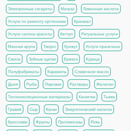
Электронные сигареты
Матрас
Лимонная кислота
Услуги по ремонту оргтехники
Крахмал
Услуги салона красоты
Кетчуп
Ритуальные услуги
Манная крупа
Творог
Кунжут
Услуги прачечных
Смеси
Зубные щетки
Бумага
Курица
Полуфабрикаты
Карамель
Сливочное масло
Дыня
Рыба
Пирожки
Растворы
Желатин
Теплоизоляционные материалы
Каскетки
Тыква
Гравий
Сыр
Каски
Энергетический напиток
Кроссовки
Фрукты
Противогазы
Рожь