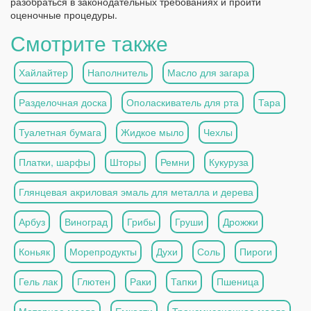
разобраться в законодательных требованиях и пройти
оценочные процедуры.
Смотрите также
Хайлайтер
Наполнитель
Масло для загара
Разделочная доска
Ополаскиватель для рта
Тара
Туалетная бумага
Жидкое мыло
Чехлы
Платки, шарфы
Шторы
Ремни
Кукуруза
Глянцевая акриловая эмаль для металла и дерева
Арбуз
Виноград
Грибы
Груши
Дрожжи
Коньяк
Морепродукты
Духи
Соль
Пироги
Гель лак
Глютен
Раки
Тапки
Пшеница