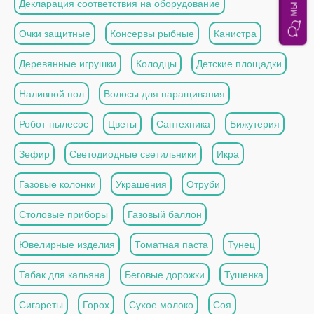
Декларация соответствия на оборудование
Очки защитные
Консервы рыбные
Канистра
Деревянные игрушки
Колодцы
Детские площадки
Наливной пол
Волосы для наращивания
Робот-пылесос
Цветы
Сантехника
Бижутерия
Зефир
Светодиодные светильники
Икра
Газовые колонки
Украшения
Отруби
Столовые приборы
Газовый баллон
Ювелирные изделия
Томатная паста
Тунец
Табак для кальяна
Беговые дорожки
Тушенка
Сигареты
Горох
Сухое молоко
Соя