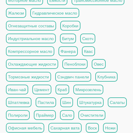
Моторное масло
Емкости
Трансмиссионное масло
Жалюзи
Гидравлическое масло
Огнезащитные составы
Коробки
Индустриальное масло
Битум
Скотч
Компрессорное масло
Фанера
Квас
Охлаждающие жидкости
Пеноблоки
Овес
Тормозные жидкости
Сэндвич панели
Клубника
Иван-чай
Цемент
Краб
Микрозелень
Шпатлевка
Пастила
Шин
Штукатурка
Салаты
Полироли
Праймер
Сало
Очистители
Офисная мебель
Сахарная вата
Воск
Ножи