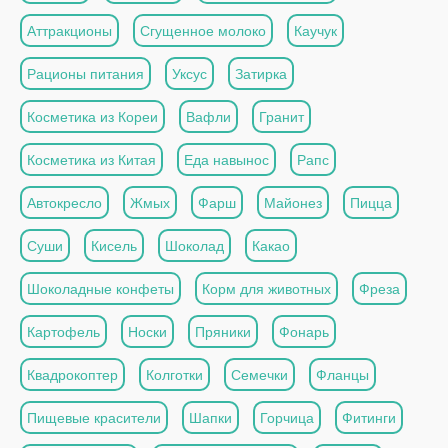
Аттракционы
Сгущенное молоко
Каучук
Рационы питания
Уксус
Затирка
Косметика из Кореи
Вафли
Гранит
Косметика из Китая
Еда навынос
Рапс
Автокресло
Жмых
Фарш
Майонез
Пицца
Суши
Кисель
Шоколад
Какао
Шоколадные конфеты
Корм для животных
Фреза
Картофель
Носки
Пряники
Фонарь
Квадрокоптер
Колготки
Семечки
Фланцы
Пищевые красители
Шапки
Горчица
Фитинги