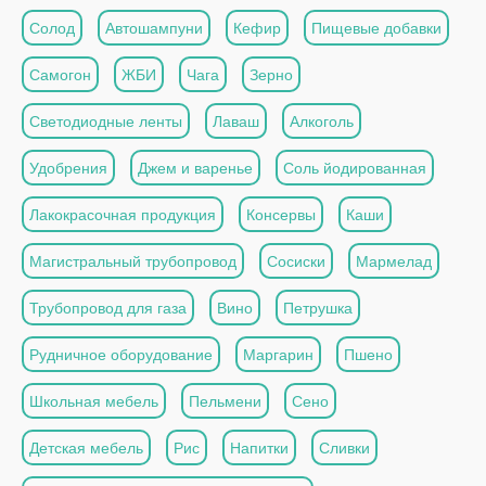
Солод
Автошампуни
Кефир
Пищевые добавки
Самогон
ЖБИ
Чага
Зерно
Светодиодные ленты
Лаваш
Алкоголь
Удобрения
Джем и варенье
Соль йодированная
Лакокрасочная продукция
Консервы
Каши
Магистральный трубопровод
Сосиски
Мармелад
Трубопровод для газа
Вино
Петрушка
Рудничное оборудование
Маргарин
Пшено
Школьная мебель
Пельмени
Сено
Детская мебель
Рис
Напитки
Сливки