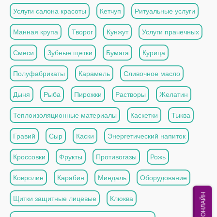
Услуги салона красоты
Кетчуп
Ритуальные услуги
Манная крупа
Творог
Кунжут
Услуги прачечных
Смеси
Зубные щетки
Бумага
Курица
Полуфабрикаты
Карамель
Сливочное масло
Дыня
Рыба
Пирожки
Растворы
Желатин
Теплоизоляционные материалы
Каскетки
Тыква
Гравий
Сыр
Каски
Энергетический напиток
Кроссовки
Фрукты
Противогазы
Рожь
Ковролин
Карабин
Миндаль
Оборудование
МЫ ОНЛАЙН
Щитки защитные лицевые
Клюква