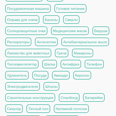
Посудомоечная машина
Готовое питание
Оправа для очков
Бахилы
Сверло
Солнцезащитные очки
Медицинские маски
Беруши
Респираторы
Антисептик
Антибактериальное мыло
Лакомство для животных
Греча
Макароны
Тепловентилятор
Шапка
Антифриз
Телефон
Удлинитель
Посуда
Авокадо
Керосин
Электродвигатели
Шпалы
Строительные конструкции
Спанбонд
Батарейки
Секатор
Теплый пол
Натяжной потолок