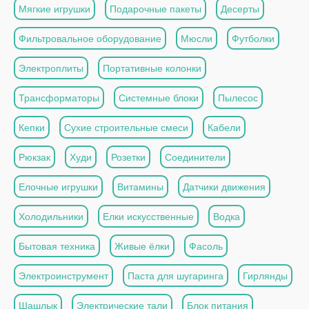
Мягкие игрушки
Подарочные пакеты
Десерты
Фильтровальное оборудование
Мюсли
Футболки
Электроплиты
Портативные колонки
Трансформаторы
Системные блоки
Пылесос
Кепки
Сухие строительные смеси
Кабели
Рюкзак
Худи
Розетки
Соединители
Елочные игрушки
Витамины
Датчики движения
Холодильники
Елки искусственные
Водка
Бытовая техника
Живые ёлки
Фасоль
Электроинструмент
Паста для шугаринга
Гирлянды
Шашлык
Электрические тали
Блок питания