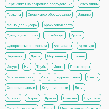
Сертификат на сварочное оборудование
Мясо птицы
Флаконы
Спортивное оборудование
Витрина
Мешки для мусора
Арахисовая паста
Одежда для спорта
Контейнеры
Арахис
Одноразовые стаканчики
Баклажаны
Арматура
Пергамент
Дрель
Мороженое
Крышки
Йогурт
Нут
Трубы
Манго
Прожекторы
Монтажная пена
Мята
Гидроизоляция
Свекла
Стеновые панели
Кедровые орехи
Батут
Мрамор
Огурцы
Краска
Сметана
Грунтовка
Свадебные платья
Торты
Мясные полуфабрикаты