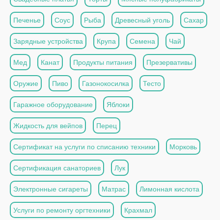
Печенье
Соус
Рыба
Древесный уголь
Сахар
Зарядные устройства
Крупа
Семена
Чай
Мед
Канат
Продукты питания
Презервативы
Оружие
Пиво
Газонокосилка
Тесто
Гаражное оборудование
Яблоки
Жидкость для вейпов
Перец
Сертификат на услуги по списанию техники
Морковь
Сертификация санаториев
Лук
Электронные сигареты
Матрас
Лимонная кислота
Услуги по ремонту оргтехники
Крахмал