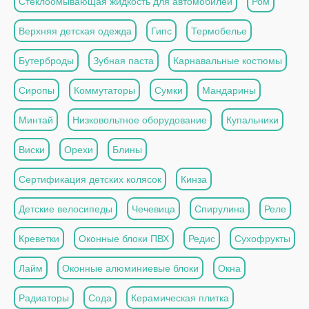
Стеклоомывающая жидкость для автомобилей
Ром
Верхняя детская одежда
Гипс
Термобелье
Бутерброды
Зубная паста
Карнавальные костюмы
Сиропы
Коммутаторы
Сумки
Мандарины
Минтай
Низковольтное оборудование
Купальники
Виски
Орехи
Блины
Сертификация детских колясок
Кинза
Детские велосипеды
Чечевица
Спирулина
Реле
Креветки
Оконные блоки ПВХ
Редис
Сухофрукты
Лайм
Оконные алюминиевые блоки
Окна
Радиаторы
Сода
Керамическая плитка