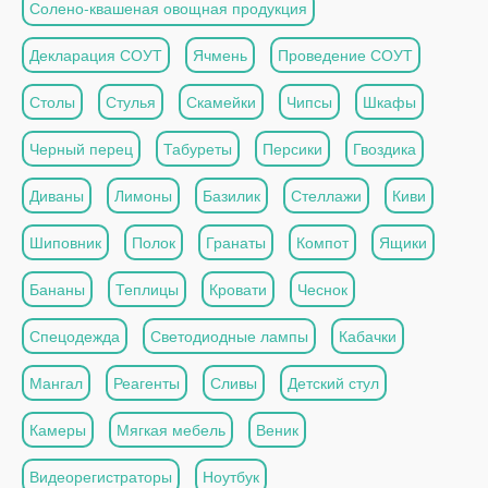
Солено-квашеная овощная продукция
Декларация СОУТ
Ячмень
Проведение СОУТ
Столы
Стулья
Скамейки
Чипсы
Шкафы
Черный перец
Табуреты
Персики
Гвоздика
Диваны
Лимоны
Базилик
Стеллажи
Киви
Шиповник
Полок
Гранаты
Компот
Ящики
Бананы
Теплицы
Кровати
Чеснок
Спецодежда
Светодиодные лампы
Кабачки
Мангал
Реагенты
Сливы
Детский стул
Камеры
Мягкая мебель
Веник
Видеорегистраторы
Ноутбук