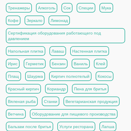
Тренажеры
Алкоголь
Сок
Специи
Мука
Кофе
Зеркало
Лимонад
Сертификация оборудования работающего под
давлением
Напольная плитка
Лаваш
Настенная плитка
Ирис
Герметик
Бензин
Ваниль
Клей
Плащ
Шаурма
Кирпич полнотелый
Кокосы
Красный кирпич
Кориандр
Пена для бритья
Вяленая рыба
Станки
Вегетарианская продукция
Ветчина
Оборудование для пищевого производства
Бальзам после бритья
Услуги ресторана
Лапша