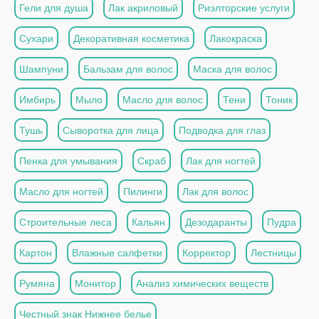
Гели для душа
Лак акриловый
Риэлторские услуги
Сухари
Декоративная косметика
Лакокраска
Шампуни
Бальзам для волос
Маска для волос
Имбирь
Мыло
Масло для волос
Тени
Тоник
Тушь
Сыворотка для лица
Подводка для глаз
Пенка для умывания
Скраб
Лак для ногтей
Масло для ногтей
Пилинги
Лак для волос
Строительные леса
Кальян
Дезодаранты
Пудра
Картон
Влажные салфетки
Корректор
Лестницы
Румяна
Монитор
Анализ химических веществ
Честный знак Нижнее белье