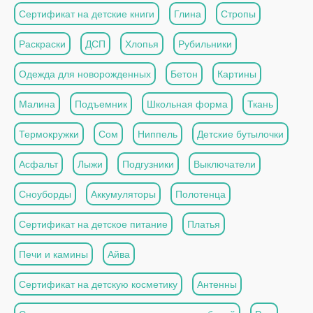
Сертификат на детские книги
Глина
Стропы
Раскраски
ДСП
Хлопья
Рубильники
Одежда для новорожденных
Бетон
Картины
Малина
Подъемник
Школьная форма
Ткань
Термокружки
Сом
Ниппель
Детские бутылочки
Асфальт
Лыжи
Подгузники
Выключатели
Сноуборды
Аккумуляторы
Полотенца
Сертификат на детское питание
Платья
Печи и камины
Айва
Сертификат на детскую косметику
Антенны