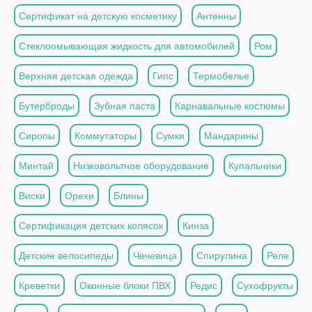
Сертификат на детскую косметику
Антенны
Стеклоомывающая жидкость для автомобилей
Ром
Верхняя детская одежда
Гипс
Термобелье
Бутерброды
Зубная паста
Карнавальные костюмы
Сиропы
Коммутаторы
Сумки
Мандарины
Минтай
Низковольтное оборудование
Купальники
Виски
Орехи
Блины
Сертификация детских колясок
Кинза
Детские велосипеды
Чечевица
Спирулина
Реле
Креветки
Оконные блоки ПВХ
Редис
Сухофрукты