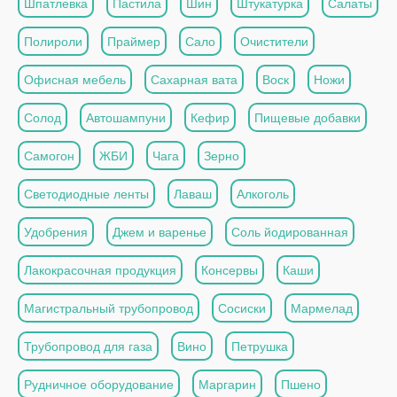
Шпатлевка
Пастила
Шин
Штукатурка
Салаты
Полироли
Праймер
Сало
Очистители
Офисная мебель
Сахарная вата
Воск
Ножи
Солод
Автошампуни
Кефир
Пищевые добавки
Самогон
ЖБИ
Чага
Зерно
Светодиодные ленты
Лаваш
Алкоголь
Удобрения
Джем и варенье
Соль йодированная
Лакокрасочная продукция
Консервы
Каши
Магистральный трубопровод
Сосиски
Мармелад
Трубопровод для газа
Вино
Петрушка
Рудничное оборудование
Маргарин
Пшено