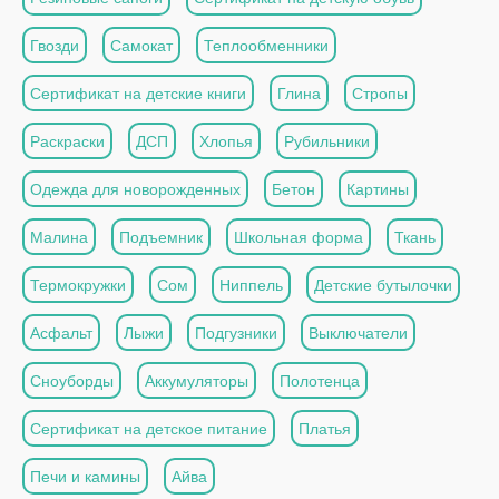
Гвозди
Самокат
Теплообменники
Сертификат на детские книги
Глина
Стропы
Раскраски
ДСП
Хлопья
Рубильники
Одежда для новорожденных
Бетон
Картины
Малина
Подъемник
Школьная форма
Ткань
Термокружки
Сом
Ниппель
Детские бутылочки
Асфальт
Лыжи
Подгузники
Выключатели
Сноуборды
Аккумуляторы
Полотенца
Сертификат на детское питание
Платья
Печи и камины
Айва