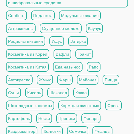
и шифровальные средства
Сорбент
Подложка
Модульные здания
Аттракционы
Сгущенное молоко
Каучук
Рационы питания
Уксус
Затирка
Косметика из Кореи
Вафли
Гранит
Косметика из Китая
Еда навынос
Рапс
Автокресло
Жмых
Фарш
Майонез
Пицца
Суши
Кисель
Шоколад
Какао
Шоколадные конфеты
Корм для животных
Фреза
Картофель
Носки
Пряники
Фонарь
Квадрокоптер
Колготки
Семечки
Фланцы