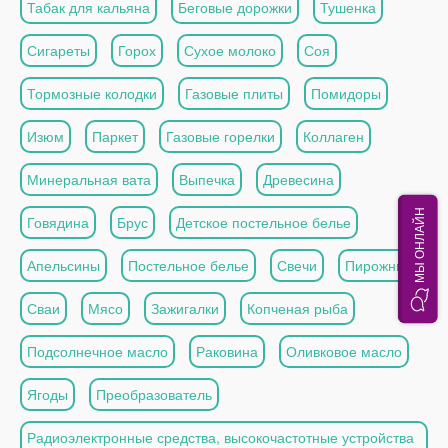
Табак для кальяна
Беговые дорожки
Тушенка
Сигареты
Горох
Сухое молоко
Соя
Тормозные колодки
Газовые плиты
Помидоры
Изюм
Паркет
Газовые горелки
Коллаген
Минеральная вата
Выпечка
Древесина
МЫ ОНЛАЙН
Говядина
Брус
Детское постельное белье
Апельсины
Постельное белье
Свечи
Пирожные
Сваи
Мясо
Зажигалки
Копченая рыба
Подсолнечное масло
Раковина
Оливковое масло
Ягоды
Преобразователь
Радиоэлектронные средства, высокочастотные устройства