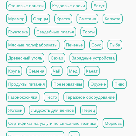
Стеновые панели
Кедровые орехи
Батут
Мрамор
Огурцы
Краска
Сметана
Капуста
Грунтовка
Свадебные платья
Торты
Мясные полуфабрикаты
Печенье
Соус
Рыба
Древесный уголь
Сахар
Зарядные устройства
Крупа
Семена
Чай
Мед
Канат
Продукты питания
Презервативы
Оружие
Пиво
Газонокосилка
Тесто
Гаражное оборудование
Яблоки
Жидкость для вейпов
Перец
Сертификат на услуги по списанию техники
Морковь