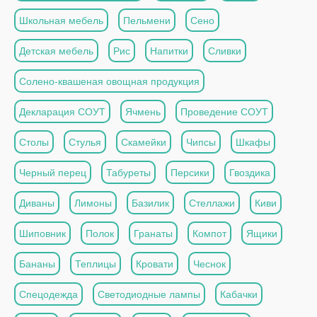
Школьная мебель
Пельмени
Сено
Детская мебель
Рис
Напитки
Сливки
Солено-квашеная овощная продукция
Декларация СОУТ
Ячмень
Проведение СОУТ
Столы
Стулья
Скамейки
Чипсы
Шкафы
Черный перец
Табуреты
Персики
Гвоздика
Диваны
Лимоны
Базилик
Стеллажи
Киви
Шиповник
Полок
Гранаты
Компот
Ящики
Бананы
Теплицы
Кровати
Чеснок
Спецодежда
Светодиодные лампы
Кабачки