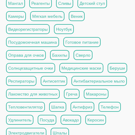
Мангал
Реагенты
Сливы
Детский стул
Камеры
Мягкая мебель
Веник
Видеорегистраторы
Ноутбук
Посудомоечная машина
Готовое питание
Оправа для очков
Бахилы
Сверло
Солнцезащитные очки
Медицинские маски
Беруши
Респираторы
Антисептик
Антибактериальное мыло
Лакомство для животных
Греча
Макароны
Тепловентилятор
Шапка
Антифриз
Телефон
Удлинитель
Посуда
Авокадо
Керосин
Электродвигатели
Шпалы