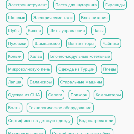
Электроинструмент
Паста для шугаринга
Гирлянды
Шашлык
Электрические тали
Блок питания
Шубы
Вишня
Щиты управления
Часы
Пуховики
Шампанское
Вентиляторы
Чайники
Коньки
Халва
Блочно-модульные котельные
Микроволновую печь
Одежда из Турции
Пледы
Лапша
Балансиры
Стиральные машины
Одежда из США
Сапоги
Попкорн
Компьютеры
Болты
Технологическое оборудование
Сертификат на детскую одежду
Водонагреватели
Резиновые сапоги
Сертификат на детскую обувь