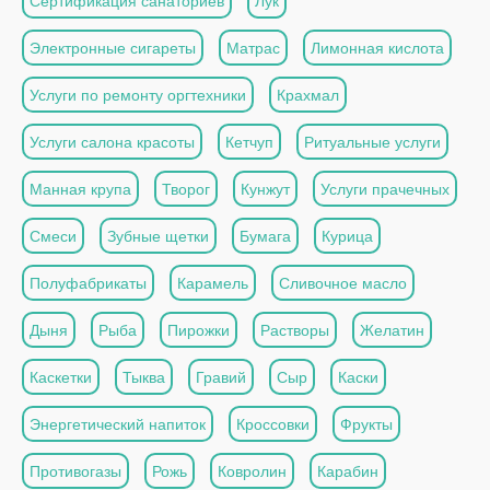
Сертификация санаториев
Лук
Электронные сигареты
Матрас
Лимонная кислота
Услуги по ремонту оргтехники
Крахмал
Услуги салона красоты
Кетчуп
Ритуальные услуги
Манная крупа
Творог
Кунжут
Услуги прачечных
Смеси
Зубные щетки
Бумага
Курица
Полуфабрикаты
Карамель
Сливочное масло
Дыня
Рыба
Пирожки
Растворы
Желатин
Каскетки
Тыква
Гравий
Сыр
Каски
Энергетический напиток
Кроссовки
Фрукты
Противогазы
Рожь
Ковролин
Карабин