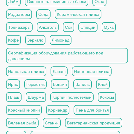
Лайм
Оконные алюминиевые блоки
Окна
Радиаторы
Сода
Керамическая плитка
Тренажеры
Алкоголь
Сок
Специи
Мука
Кофе
Зеркало
Лимонад
Сертификация оборудования работающего под
давлением
Напольная плитка
Лаваш
Настенная плитка
Ирис
Герметик
Бензин
Ваниль
Клей
Плащ
Шаурма
Кирпич полнотелый
Кокосы
Красный кирпич
Кориандр
Пена для бритья
Вяленая рыба
Станки
Вегетарианская продукция