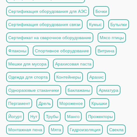
Сертификация оборудования для АЭС
Бочки
Сертификация оборудования связи
Кумыс
Бутылки
Сертификат на сварочное оборудование
Мясо птицы
Флаконы
Спортивное оборудование
Витрина
Мешки для мусора
Арахисовая паста
Одежда для спорта
Контейнеры
Арахис
Одноразовые стаканчики
Баклажаны
Арматура
Пергамент
Дрель
Мороженое
Крышки
Йогурт
Нут
Трубы
Манго
Прожекторы
Монтажная пена
Мята
Гидроизоляция
Свекла