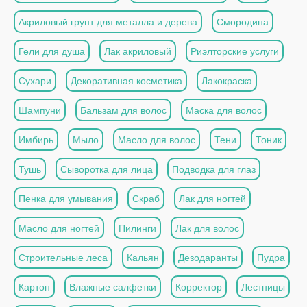
Акриловый грунт для металла и дерева
Смородина
Гели для душа
Лак акриловый
Риэлторские услуги
Сухари
Декоративная косметика
Лакокраска
Шампуни
Бальзам для волос
Маска для волос
Имбирь
Мыло
Масло для волос
Тени
Тоник
Тушь
Сыворотка для лица
Подводка для глаз
Пенка для умывания
Скраб
Лак для ногтей
Масло для ногтей
Пилинги
Лак для волос
Строительные леса
Кальян
Дезодаранты
Пудра
Картон
Влажные салфетки
Корректор
Лестницы